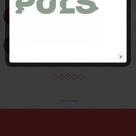
2 DÉCEMBRE 2021 • PAR SÉBASTIEN RÉMOND
Planet Long Sleeve LA SPORTIVA : une bonne
raison pour courir au chaud
9 AVRIL 2021 • PAR SÉBASTIEN RÉMOND
La Sportiva Jacket & Collant : la protection de
saison
Retour au début