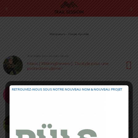
Marqueurs › Coupe Ajustée
26 NOVEMBRE 2023 • PAR JULIEN VRILLAUD
Mavic [ #BikingReview ] : Du style pour une
protection ultime !
28 JUIN 2022 • PAR LAËTITIA RÉMOND
RETROUVEZ-NOUS SOUS NOTRE NOUVEAU NOM & NOUVEAU PROJET
Panoplie Kiprun [ Test & Avis ] : du textile
version summer
10 JUIN 2022 • PAR LAËTITIA RÉMOND
Run Jacket Chaussettes Running La Sportiva [
Test & Avis ] : Technicité