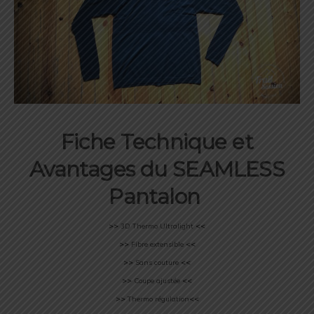
Fiche Technique et
Avantages
du SEAMLESS
Pantalon
>>
3D Thermo Ultralight
<<
>>
Fibre extensible
<<
>>
Sans couture
<<
>>
Coupe ajustée
<<
>>
Thermo régulation
<<