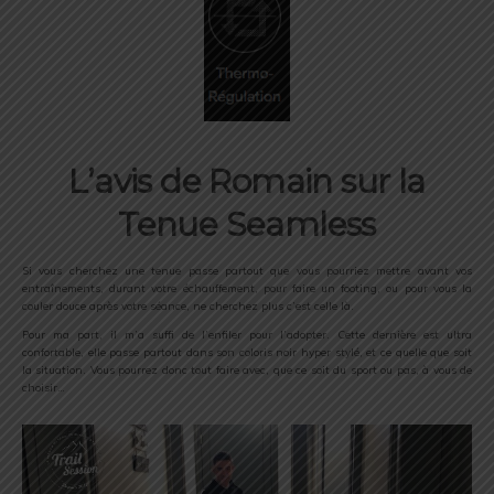
L’avis de Romain sur la
Tenue Seamless
Si vous cherchez une tenue passe partout que vous pourriez mettre avant vos
entraînements, durant votre échauffement, pour faire un footing, ou pour vous la
couler douce après votre séance, ne cherchez plus c’est celle là.
Pour ma part, il m’a suffi de l’enfiler pour l’adopter. Cette dernière est ultra
confortable, elle passe partout dans son coloris noir hyper stylé, et ce quelle que soit
la situation. Vous pourrez donc tout faire avec, que ce soit du sport ou pas, à vous de
choisir…