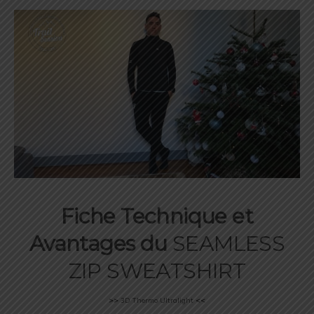
Fiche Technique et
Avantages du
SEAMLESS
ZIP SWEATSHIRT
>>
3D Thermo Ultralight
<<