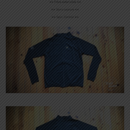
>>
Fibre extensible
<<
>>
Sans couture
<<
>>
Spin Control
<<