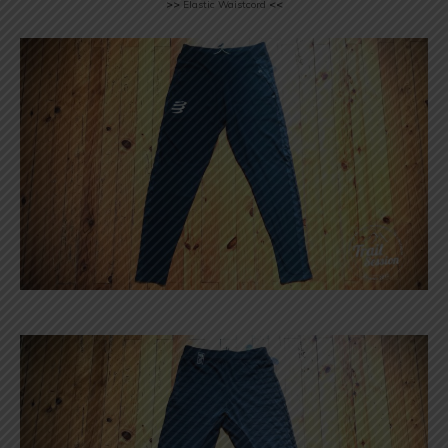
>>
Elastic Waistcord
<<