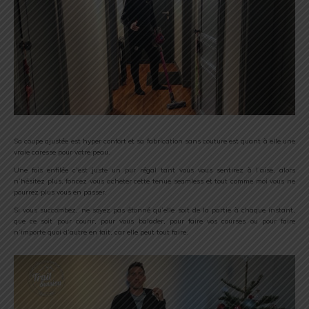
Sa coupe ajustée est hyper confort et sa fabrication sans couture est quant à elle une
vraie caresse pour votre peau.
Une fois enfilée c’est juste un pur régal tant vous vous sentirez à l’aise, alors
n’hésitez plus, foncez vous acheter cette tenue seamless et tout comme moi vous ne
pourrez plus vous en passer.
Si vous succombez, ne soyez pas étonné qu’elle soit de la partie à chaque instant,
que ce soit pour courir, pour vous balader, pour faire vos courses ou pour faire
n’importe quoi d’autre en fait, car elle peut tout faire.