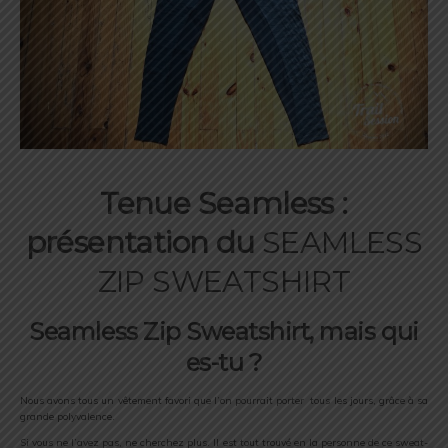
Tenue Seamless :
présentation du
SEAMLESS
ZIP SWEATSHIRT
Seamless Zip Sweatshirt, mais qui
es-tu ?
Nous avons tous un vêtement favori que l’on pourrait porter tous les jours, grâce à sa
grande polyvalence.
Si vous ne l’avez pas, ne cherchez plus. Il est tout trouvé en la personne de ce sweat-