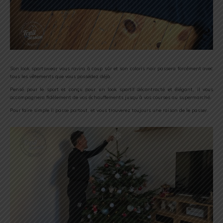
Son look sportswear vous ravira à coup sûr et son coloris noir passera forcément avec
tous les vêtements que vous possédez déjà.
Pensé pour le sport et conçu pour un look sportif décontracté et élégant, il vous
accompagnera fidèlement de vos échauffements jusqu’à vos courses au supermarché.
Pour faire simple il passe partout, et vous trouverez toujours une raison de le passer.