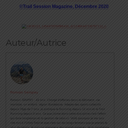
©Trail Session Magazine, Décembre 2020
Auteur/Autrice
Romain Sempey
Romain SEMPEY : 43 ans, Chargé d'affaires dans le bâtiment, vie
maritale, un enfant, région Bordelaise. Adepte des sports collectifs
depuis l'âge de 7 ans, je pratique le Running depuis 12 ans et le Trail
Running depuis 9 ans. Ce que j'aime dans cette discipline c'est l'effort
qui dure longtemps et la gestion de celui-ci. Voilà pourquoi je me suis
vite mis à l'Ultra Trail et que c'est sur les longs formats que je prends le
plus de plaisir. Je suis un amoureux des grands espaces, de la montagne