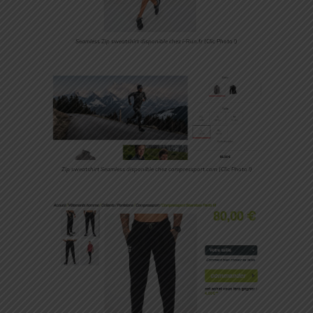
Seamless Zip sweatshirt disponible chez i-Run.fr (Clic Photo !)
Zip sweatshirt Seamless disponible chez compressport.com (Clic Photo !)