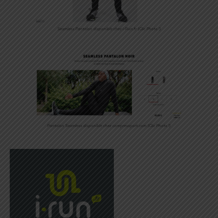
Seamless Pantalon disponible chez i-Run.fr (Clic Photo !)
Pantalon Seamless disponible chez compressport.com (Clic Photo !)