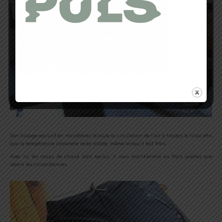
Son tissage exclusif en microfibres stimule la circulation de l’air à travers le tissu afin
que la température corporelle reste stable, même lorsqu’il fait frais.
Avec lui les coups de chaud sont exclus, il vous maintiendra au frais quelles que
soient les circonstances.