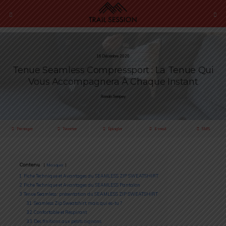
16 Décembre 2020
Tenue Seamless Compressport : La Tenue Qui
Vous Accompagnera À Chaque Instant
Romain Sempey
Partager
Tweeter
Épingler
E-mail
SMS
Contenu
Masquer
1
Fiche Technique et Avantages du SEAMLESS ZIP SWEATSHIRT
2
Fiche Technique et Avantages du SEAMLESS Pantalon
3
Tenue Seamless : présentation du SEAMLESS ZIP SWEATSHIRT
3.1
Seamless Zip Sweatshirt, mais qui es-tu ?
3.2
Confortable et Respirant
3.3
Des finitions aux petits oignons