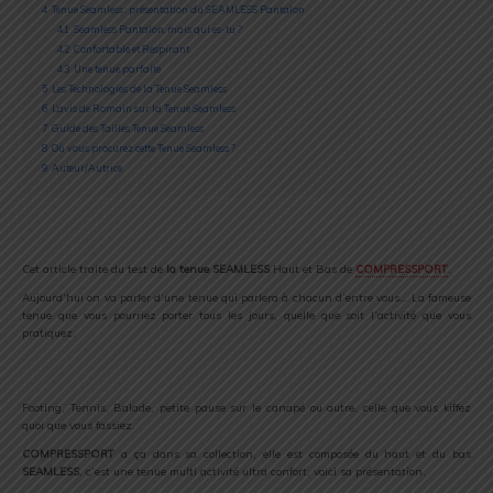
4
Tenue Seamless : présentation du SEAMLESS Pantalon
4.1
Seamless Pantalon, mais qui es-tu ?
4.2
Confortable et Respirant
4.3
Une tenue parfaite
5
Les Technologies de la Tenue Seamless
6
L’avis de Romain sur la Tenue Seamless
7
Guide des Tailles Tenue Seamless
8
Où vous procurez cette Tenue Seamless ?
9
Auteur/Autrice
Cet article traite du test de
la tenue SEAMLESS
Haut et Bas de
COMPRESSPORT
.
Aujourd’hui on va parler d’une tenue qui parlera à chacun d’entre vous… La fameuse
tenue que vous pourriez porter tous les jours, quelle que soit l’activité que vous
pratiquez.
Footing, Tennis, Balade, petite pause sur le canapé ou autre, celle que vous kiffez
quoi que vous fassiez.
COMPRESSPORT
a ça dans sa collection, elle est composée du haut et du bas
SEAMLESS
, c’est une tenue multi activité ultra confort, voici sa présentation.