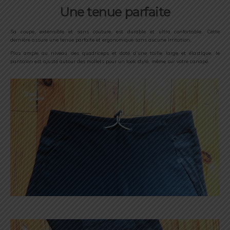
Une tenue parfaite
Sa coupe, extensible et sans couture, est durable et ultra confortable. Cette
dernière assure une tenue parfaite et ergonomique sans aucune irritation.
Plus ample au niveau des quadriceps et doté d’une taille large et élastique, le
pantalon est ajusté autour des mollets pour un look stylé, même sur votre canapé.