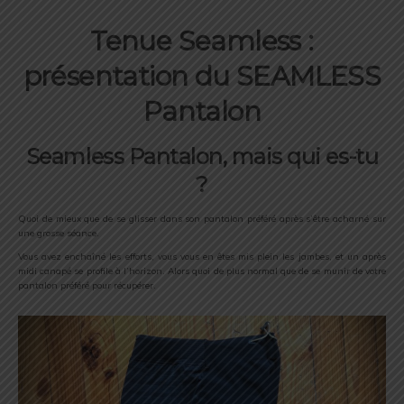
Tenue Seamless :
présentation
du SEAMLESS
Pantalon
Seamless Pantalon, mais qui es-tu
?
Quoi de mieux que de se glisser dans son pantalon préféré après s’être acharné sur
une grosse séance.
Vous avez enchaîné les efforts, vous vous en êtes mis plein les jambes, et un après
midi canapé se profile à l’horizon. Alors quoi de plus normal que de se munir de votre
pantalon préféré pour récupérer.