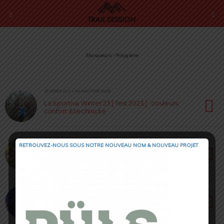
Marqueurs › Polygiène
28 JANVIER 2023 • PAR ANASTASIIA MASIP
La Sportiva Winter 23 [ Test 2023 ] : couleurs,
confort & technicité
24 JUIN 2022 • PAR SÉBASTIEN RÉMOND
RETROUVEZ-NOUS SOUS NOTRE NOUVEAU NOM & NOUVEAU PROJET
Textile La Sportiva [ Test & Avis ] : pour un été
« à fleur de peau »
7 SEPTEMBRE 2021 • PAR SÉBASTIEN RÉMOND
T-Shirt TRILOGY FRAGMENT ZIP de Millet : un
confort estival