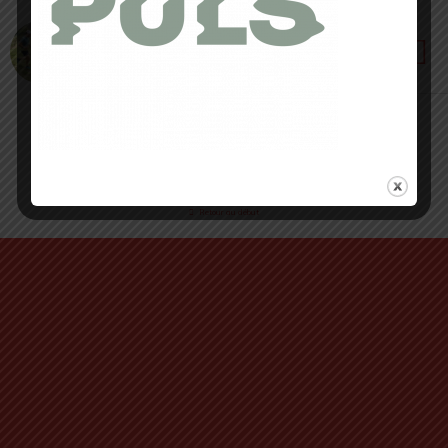
12 MAI 2021 • PAR SÉBASTIEN RÉMOND
Panoplie estivale La Sportiva : aérée et
technique !
Retour au début