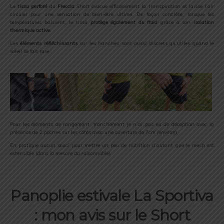
Le
tissu perforé
du
Freccia
Short évacue efficacement la transpiration et laisse l’air
circuler pour une sensation de bien-être ultime. De façon concrète, lorsque les
températures baissent, le tissu
protège
également du froid
grâce à son
isolation
thermique active
.
Les
éléments réfléchissants
sur les hanches sont aussi discrets qu’utiles quand le
soleil se fait rare.
Pour les éléments de rangement, franchement je n’ai pas eu de déception avec la
présence de 2 poches sur les côtés avec une ouverture de 7cm (
environ
).
En pratique aucun souci pour mettre un peu de nutrition d’autant que le mesh est
extensible (
dans la mesure du raisonnable
).
Panoplie estivale La Sportiva
: mon avis sur le Short