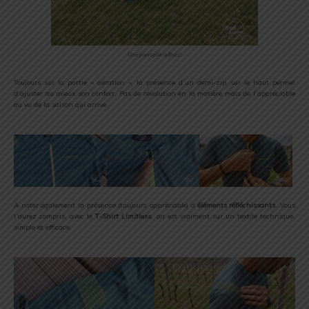
Une panoplie adhoc!
Toujours sur la partie « aération », la présence d’un demi-zip sur le haut permet
d’ajuster au mieux son confort. Pas de révolution en la matière mais de l’appréciable
au vu de la saison qui arrive.
A noter également la présence (
toujours appréciable
) d’
éléments réfléchissants
. Vous
l’aurez compris, avec le
T-Shirt Limitless
, on est vraiment sur un textile technique,
simple et efficace.