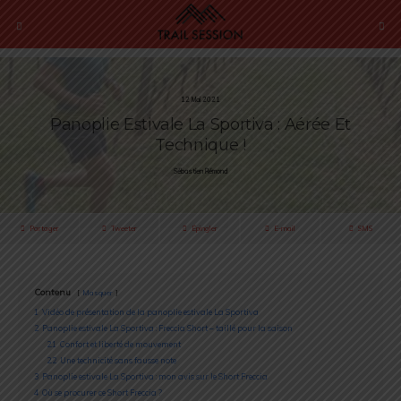
12 Mai 2021
Panoplie Estivale La Sportiva : Aérée Et
Technique !
Sébastien Rémond
Partager
Tweeter
Épingler
E-mail
SMS
Contenu
Masquer
1
Vidéo de présentation de la panoplie estivale La Sportiva
2
Panoplie estivale La Sportiva : Freccia Short – taillé pour la saison
2.1
Confort et liberté de mouvement
2.2
Une technicité sans fausse note
3
Panoplie estivale La Sportiva : mon avis sur le Short Freccia
4
Où se procurer ce Short Freccia ?