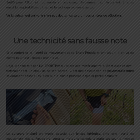
1m80 pour 72kg
), ni trop serrée, ni pas assez. Evidemment sur le confort, j’inclus
aussi la respirabilité du tissu et le séchage vraiment au top.
Vu la saison qui arrive, à n’en pas douter, ce sera un des critères de sélection.
Une technicité sans fausse note
Si le
confort
et la
liberté de mouvement
de ce
Short
Freccia
m’ont séduit, il en va de
même pour tout l’aspect technique.
Déjà le choix fait par
LA SPORTIVA
d’utiliser des matériaux frais, élastiques et anti-
frottement est un choix de saison parfait. C’est une association de
polyester/élastane
savamment dosée aussi bien sur la partie principale que la partie doublure.
Le
cuissard intégré
en
mesh
, associé aux
fentes latérales
, offre une liberté de
mouvement idéale. Pas de vrai surprise mais une technicité maitrisée pour la marque