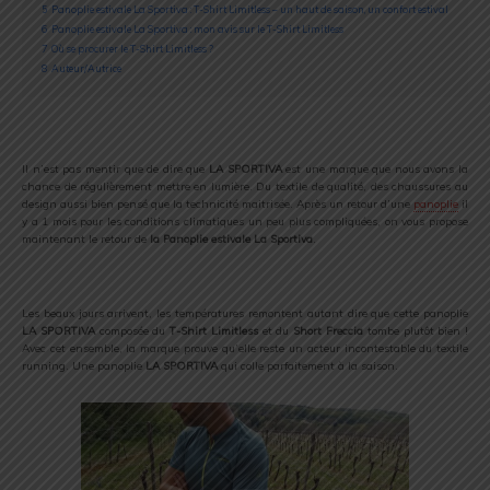
5
Panoplie estivale La Sportiva : T-Shirt Limitless – un haut de saison, un confort estival
6
Panoplie estivale La Sportiva : mon avis sur le T-Shirt Limitless
7
Où se procurer le T-Shirt Limitless ?
8
Auteur/Autrice
Il n’est pas mentir que de dire que
LA SPORTIVA
est une marque que nous avons la
chance de régulièrement mettre en lumière. Du textile de qualité, des chaussures au
design aussi bien pensé que la technicité maitrisée. Après un retour d’une
panoplie
il
y a 1 mois pour les conditions climatiques un peu plus compliquées, on vous propose
maintenant le retour de
la Panoplie estivale La Sportiva
.
Les beaux jours arrivent, les températures remontent autant dire que cette panoplie
LA SPORTIVA
composée du
T-Shirt Limitless
et du
Short Freccia
tombe plutôt bien !
Avec cet ensemble, la marque prouve qu’elle reste un acteur incontestable du textile
running. Une panoplie
LA SPORTIVA
qui colle parfaitement à la saison.