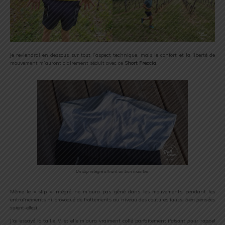
Je reviendrai en dessous sur tout l’aspect technique, mais le confort et la liberté de
mouvement m’auront clairement séduit avec ce
Short Freccia
.
Un slip intégré offrant un bon maintien
Même le « slip » intégré ne m’aura pas gêné dans les mouvements pendant les
entraînements ni provoqué de frottements au niveau des coutures (
aussi bien pensées
soient-elles
).
J’ai essayé la taille M et elle m’aura vraiment collé parfaitement (
faisant pour rappel