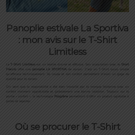
Panoplie estivale La Sportiva
: mon avis sur le T-Shirt
Limitless
Le
T-Shirt Limitless
est un textile discret et efficace. Son association avec le
Short
Freccia
offre une
panoplie LA SPORTIVA
de saison. C’est un T-Shirt aussi simple
qu’efficace techniquement. Sa coupe et son confort permettent d’avoir un gage de
qualité pour la saison.
On sent que la respirabilité a été bien travaillé par la marque Italienne avec un
confort vraiment appréciable et globalement une bonne isolation. Toujours sur la
partie « confort », la technologie
Polygiène
permettant d’offrir un produit agréable à
porter et reporter.
Où se procurer le T-Shirt