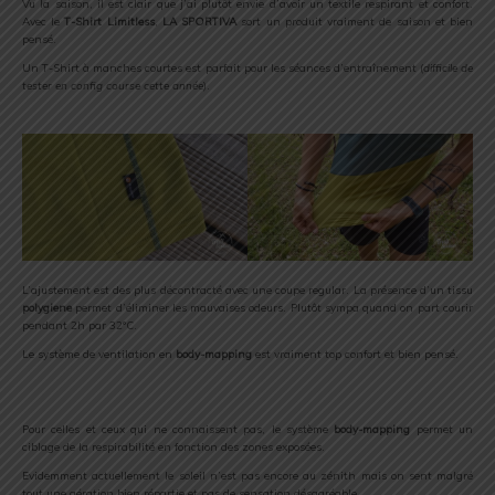
Vu la saison, il est clair que j’ai plutôt envie d’avoir un textile respirant et confort.
Avec le
T-Shirt Limitless
,
LA SPORTIVA
sort un produit vraiment de saison et bien
pensé.
Un T-Shirt à manches courtes est parfait pour les séances d’entraînement (
difficile de
tester en config course cette année
).
L’ajustement est des plus décontracté avec une coupe regular. La présence d’un tissu
polygiene
permet d’éliminer les mauvaises odeurs. Plutôt sympa quand on part courir
pendant 2h par 32°C.
Le système de ventilation en
body-mapping
est vraiment top confort et bien pensé.
Pour celles et ceux qui ne connaissent pas, le système
body-mapping
permet un
ciblage de la respirabilité en fonction des zones exposées.
Evidemment actuellement le soleil n’est pas encore au zénith mais on sent malgré
tout une aération bien répartie et pas de sensation désagréable.