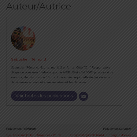
Auteur/Autrice
Sébastien Rémond
Sébastien Rémond, 41ans, marié 2 enfants. Côté "On" Responsable
d'agence pour une filiale du groupe AIRBUS et côté "Off" passionné de
running depuis plus de 10ans. Une envie perpétuelle de (se) découvrir,
de s'amuser et surtout vivre ses rêves et les dépasser !
Voir toutes les publications
Publication Précédente
Publication Suivante
Jeu Concours Jackal : Remportez 2 Paires
Comparatif Jackets Trail & Running : 5 Modèles