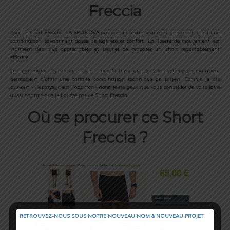
Freccia
Avec le Short
Freccia
,
LA SPORTIVA
propose un textile vraiment de saison. C’est une
combinaison savamment dosée de légèreté et confort. La liberté de mouvement est
vraiment des plus appréciables et permet de proposer un short redoutablement
efficace.
Les matériaux choisis aussi bien pour le tissu que tout le système de maintien,
permettent d’offrir une parfaite combinaison technique de saison. Comme je dis
souvent « l’essayer c’est l’adopter » donc je ne peux que vous conseiller de vous faire
aussi charmé que je l’ai été par ce Short
Freccia
.
Où se procurer ce Short
Freccia ?
RETROUVEZ-NOUS SOUS NOTRE NOUVEAU NOM & NOUVEAU PROJET