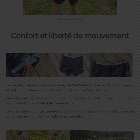
Un short tout confort
Confort et liberté de mouvement
Pas vraiment de surprise quand j’ai reçu le
Short Freccia
. Que ce soit sur la coupe ou
le confort, on reste sur un produit techniquement très bien travaillé.
Quand j’ai reçu ce short et l’ai mis pour la 1ère fois, 2 qualificatifs m’ont sauté aux
yeux : «
Confort
» et «
Liberté de mouvement
».
La taille stretch s’ajuste parfaitement à votre morphologie tandis que le cordon de
serrage garantit un maintien fiable et personnalisé.