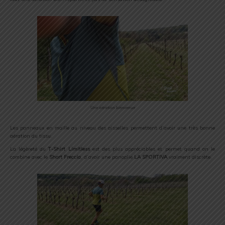
Une aération bienvenue
Les panneaux en maille au niveau des aisselles permettent d’avoir une très bonne
aération du tissu.
La légèreté du
T-Shirt Limitless
est des plus appréciables et permet quand on le
combine avec le
Short Freccia
, d’avoir une panoplie
LA SPORTIVA
vraiment discrète.