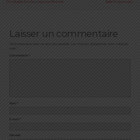
D'un Modèle Trail De La Sportiva (Terminé)
Testés Et Approuvés
Laisser un commentaire
Votre adresse e-mail ne sera pas publiée.
Les champs obligatoires sont indiqués
avec
*
Commentaire
*
Nom
*
E-mail
*
Site web