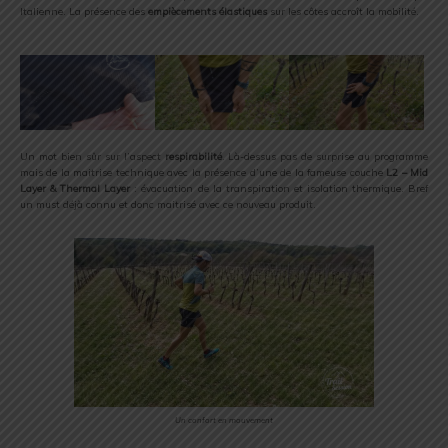
Italienne. La présence des
empiècements élastiques
sur les côtes accroît la mobilité.
Un mot bien sûr sur l’aspect
respirabilité
. Là-dessus pas de surprise au programme
mais de la maitrise technique avec la présence d’une de la fameuse couche
L2 – Mid
Layer & Thermal Layer
: évacuation de la transpiration et isolation thermique. Bref
un must déjà connu et donc maitrisé avec ce nouveau produit.
Un confort en mouvement