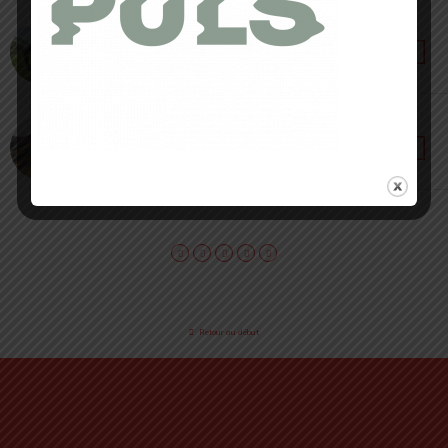
18 JUIN 2021 • PAR LOÏC ROIG
Castelli : une valeur sûre
8 OCTOBRE 2020 • PAR CORENTIN CROUZET
La station Puigmal renaît de ses cendres avec
Rossignol !
Retour au début