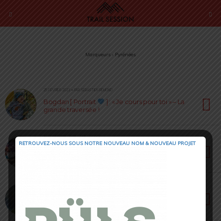
Marqueurs › Pyrénées
25 FÉVRIER 2023 • PAR SÉBASTIEN RÉMOND
Bogdan [ Portrait
] : « Je cours pour toi » – La
grande traversée !
11 SEPTEMBRE 2022 • PAR LOÏC ROIG
RETROUVEZ-NOUS SOUS NOTRE NOUVEAU NOM & NOUVEAU PROJET
GRP 2022 [ Race Report ] : bien plus qu’une
« course de quartier »
8 AOÛT 2022 • PAR ROMAIN SEMPEY
Grand Raid des Pyrénées 2022 [ Actu Courses ]
: 15ème édition