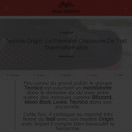
13 Avril 2020
Tecnica Origin : La Première Chaussure De Trail
Thermoformable
Jérémy Besson
Partager
Tweeter
Épingler
E-mail
SMS
Peu connu du grand public le groupe
Tecnica
est pourtant un
mastodonte
dans le domaine du ski avec entre
autres des marques comme
Blizzard,
Moon Boot, Lowa, Tecnica
dans son
escarcelle.
Cette fois, il s’attaque au marché très
fermé du
trail
avec son modèle
Origin
avec lequel il compte bien bousculer la
hiérarchie.