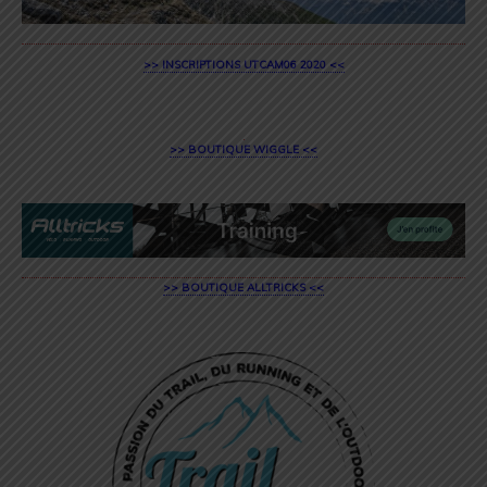
>> INSCRIPTIONS UTCAM06 2020 <<
>> BOUTIQUE WIGGLE <<
>> BOUTIQUE ALLTRICKS <<