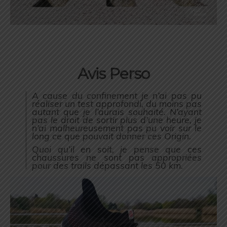
Avis Perso
A cause du confinement je n’ai pas pu
réaliser un test approfondi, du moins pas
autant que je l’aurais
souhaité. N’ayant
pas le droit de sortir plus d’une heure, je
n’ai malheureusement pas pu voir sur le
long ce que pouvait donner ces Origin.
Quoi qu’il en soit, je pense que ces
chaussures ne sont pas appropriées
pour des trails dépassant les 50 km.