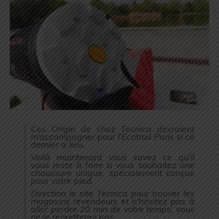
Ces Origin de chez Tecnica devraient
m’accompagner pour l’Ecotrail Paris si ce
dernier a lieu.
Voilà maintenant vous savez ce qu’il
vous reste à faire si vous souhaitez une
chaussure unique, spécialement conçue
pour votre pied.
Direction le site Tecnica pour trouver les
magasins revendeurs et n’hésitez pas à
aller perdre 20 min de votre temps, vous
ne le regretterez pas.