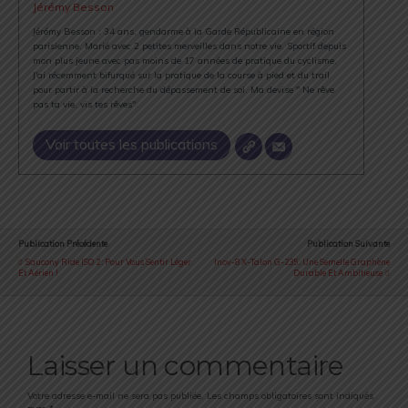
Jérémy Besson
Jérémy Besson : 34 ans, gendarme à la Garde Républicaine en région
parisienne. Marié avec 2 petites merveilles dans notre vie. Sportif depuis
mon plus jeune avec pas moins de 17 années de pratique du cyclisme.
J'ai récemment bifurqué sur la pratique de la course à pied et du trail
pour partir à la recherche du dépassement de soi. Ma devise " Ne rêve
pas ta vie, vis tes rêves".
Voir toutes les publications
Publication Précédente
Publication Suivante
Saucony Ride ISO 2 : Pour Vous Sentir Léger
Inov-8 X-Talon G-235 : Une Semelle Graphène
Et Aérien !
Durable Et Ambitieuse
Laisser un commentaire
Votre adresse e-mail ne sera pas publiée.
Les champs obligatoires sont indiqués