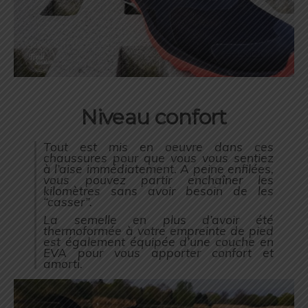
Niveau confort
Tout est mis en oeuvre dans ces
chaussures pour que vous vous sentiez
à l’aise immédiatement. A peine enfilées,
vous pouvez partir enchaîner les
kilomètres sans avoir besoin de les
“casser”.
La semelle en plus d’avoir été
thermoformée à votre empreinte de pied
est également équipée d’une couche en
EVA pour vous apporter confort et
amorti.