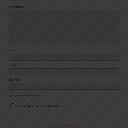
avec
*
Commentaire
*
Nom
*
E-mail
*
Site web
Oui, ajoutez moi à votre liste de diffusion.