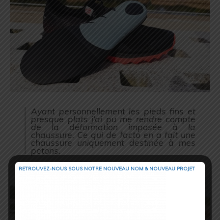
Ayant personnellement les pieds fins et
presque plats j’ai pu me rendre compte
de la déformation imposée à la
chaussure. Ce qui de facto en a fait une
chaussure uniquement destinée à mes
petons.
RETROUVEZ-NOUS SOUS NOTRE NOUVEAU NOM & NOUVEAU PROJET