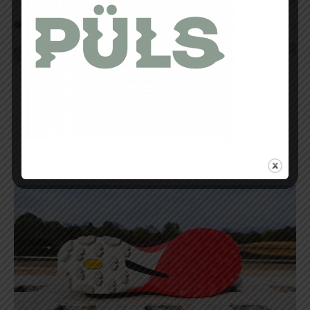
Bien évidemment, Tecnica n’a pas oublié
de doter cette Origin d’une semelle
digne de ce nom avec la technologie
Vibram Mégagrip permettant une
traction sur l’avant, une zone de freinage
sur l’arrière et une traction latérale idéale
pour les dévers.