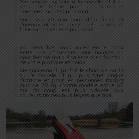
l’empreinte parfaite à la semelle et il en
sera de même pour la chaussure
quelques minutes plus tard.
Voilà les 20 min sont déjà finies et
dorénavant vous avez une chaussure
faite exclusivement pour vous.
Au préalable, vous aurez eu le choix
entre une chaussure pour homme ou
pour femme mais également en fonction
de votre pratique et poids.
Me concernant, j’ai fait le choix de partir
sur le modèle LT qui plus typé longue
distance et pour les personnes faisant
plus de 75 kg. L’autre modèle est le XT
qui du coup est plus adapté aux
coureurs un peu plus légers que moi.