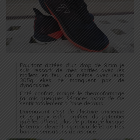
Pourtant dotées d’un drop de 9mm je
suis ressorti de mes sorties avec les
mollets en feu, car même avec leurs
305g elles ne manquent pas de
dynamisme.
Coté confort, malgré le thermoformage
j’ai mis quelques séances avant de me
sentir totalement à l’aise dedans.
Dorénavant c’est de l’histoire ancienne
et je peux enfin profiter du potentiel
qu’elles offrent, plus de patinage lorsque
le terrain devient impraticable et de très
bonnes sensations de relance.