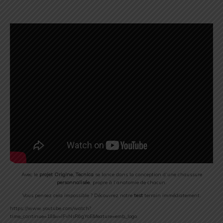
Avec le
projet Origine, Tecnica
se lance dans la conception d’une chaussure
personnalisée
, propre à l’anatomie de chacun.
Vous pensez cela impossible ? Découvrez notre
test
terrain immédiatement.
https://www.youtube.com/watch?
time_continue=18&v=lFvNsR6gYoE&feature=emb_logo