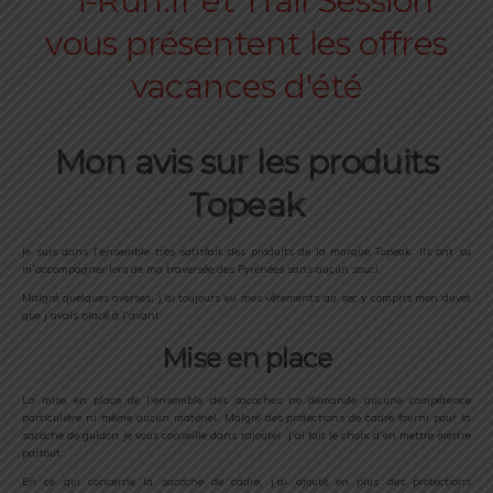
Mon avis sur les produits
Topeak
Je suis dans l’ensemble très satisfait des produits de la marque Topeak. Ils ont su
m’accompagner lors de ma traversée des Pyrénées sans aucun souci.
Malgré quelques averses, j’ai toujours eu mes vêtements au sec y compris mon duvet
que j’avais placé à l’avant.
Mise en place
La mise en place de l’ensemble des sacoches ne demande aucune compétence
particulière ni même aucun matériel. Malgré des protections de cadre fourni pour la
sacoche de guidon je vous conseille dans rajouter. J’ai fait le choix d’en mettre mettre
partout.
En ce qui concerne la sacoche de cadre, j’ai ajouté en plus des protections