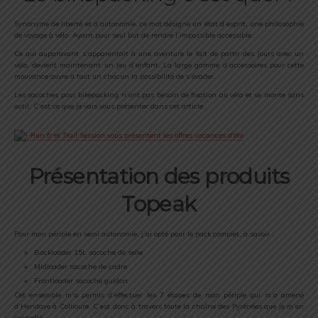
Synonyme de liberté et d’autonomie, ce mot désigne un état d’esprit, une philosophie
de voyage à vélo. Ayant pour seul but de rendre l’impossible accessible.
Ce qui auparavant s’apparentait à une aventure le fait de partir des jours avec un
vélo, devient maintenant un jeu d’enfant. La large gamme d’accessoires pour cette
mouvance ouvre à tout un chacun la possibilité de s’évader.
Les sacoches pour bikepacking n’ont pas besoin de fixation au vélo et se monte sans
outil. C’est ce que je vais vous présenter dans cet article.
Présentation des produits
Topeak
Pour mon périple en semi autonomie, j’ai opté pour le pack complet, à savoir :
Backloader 15L sacoche de selle
Midloader sacoche de cadre
Frontloader sacoche guidon
Cet ensemble m’a permis d’effectuer les 7 étapes de mon périple qui m’a amené
d’Hendaye à Collioure. C’est donc à travers toute la chaîne des Pyrénées que je m’en
suis allé.