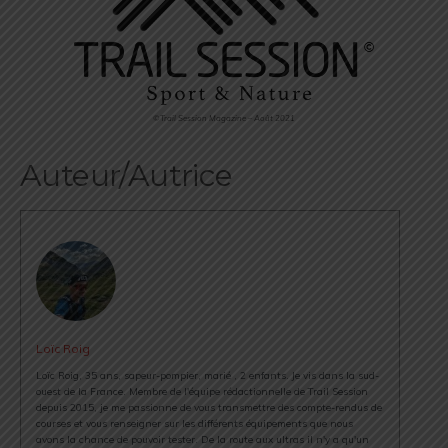
©Trail Session Magazine – Août 2021
Auteur/Autrice
Loïc Roig
Loïc Roig, 35 ans, sapeur-pompier, marié , 2 enfants. Je vis dans la sud-
ouest de la France. Membre de l'équipe rédactionnelle de Trail Session
depuis 2015, je me passionne de vous transmettre des compte-rendus de
courses et vous renseigner sur les différents équipements que nous
avons la chance de pouvoir tester. De la route aux ultras il n'y a qu'un