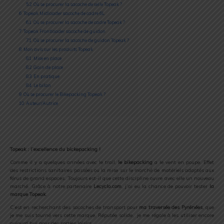
5.2
Où se procurer la sacoche de selle Topeak ?
6
Topeak Midloader sacoche de cadre 6L
6.1
Où se procurer la sacoche de cadre Topeak ?
7
Topeak Frontloader sacoche de guidon
7.1
Où se procurer la sacoche de guidon Topeak ?
8
Mon avis sur les produits Topeak
8.1
Mise en place
8.2
Gain de place
8.3
En pratique
8.4
Le bilan
9
Où se procurer le Bikepacking Topeak ?
10
Auteur/Autrice
Topeak : l’excellence du bickepacking !
Comme il y a quelques années avec le trail,
le bikepacking
a le vent en poupe. Effet
des restrictions sanitaires passées ou la mise sur le marché de matériels adaptés aux
férus de grand espaces. Toujours est-il que cette discipline ouvre avec elle un nouveau
marché. Grâce à notre partenaire
Lecyclo.com
, j’ai eu la chance de pouvoir tester
la
marque Topeak
.
C’est en recherchant des sacoches de transport pour
ma traversée des Pyrénées
, que
je me suis tourné vers cette marque. Réputée solide, je me régale à les utiliser encore
aujourd’hui pour des sorties loisirs.