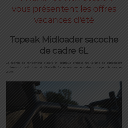
Topeak Midloader sacoche
de cadre 6L
Ce moyen de rangement simple et pratique propose un volume de rangement
intéressant de 6 litres, et s’installe facilement sur le cadre au moyen de sangles
velcro.