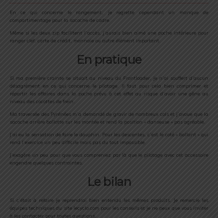
En ce qui concerne le rangement, je regrette cependant un manque de
compartimentage pour la sacoche de cadre.
Même si les deux zip facilitent l’accès, j’aurais bien aimé une poche intérieure pour
ranger clef, carte de crédit, monnaie ou autre élément important.
En pratique
Si ma première crainte se situait au niveau du Frontloader, je n’ai souffert d’aucun
désagrément en ce qui concerne le pilotage. Il faut pour cela bien comprimer et
répartir les affaires dans la poche prévu à cet effet au risque d’avoir une gêne au
niveau des cocottes de frein.
Ma traversée des Pyrénées m’a demandé de gravir de nombreux cols et j’avoue que la
sacoche arrière ballotte sur les montée et rend la position « danseuse » pas agréable.
J’ai eu la sensation de faire le dauphin. Pour les descentes, c’est le coté « ballant » qui
rend l’exercice un peu difficile mais pas du tout impossible.
J’exagère un peu pour que vous compreniez par là que le pilotage avec cet accessoire
engendre quelques contraintes.
Le bilan
Si c’était à refaire je reprendrai bien entendu les mêmes produits. Je remercie les
équipes techniques du site lecyclo.com pour les conseils et je ne peux que vous inviter
à les contacter pour toutes questions.