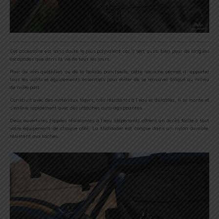
Cet accessoire est sans doute le plus polyvalent car il sert aussi bien pour de longues
escapades que dans la vie de tous les jours.
Pour du vélo quotidien ou de la balade ponctuelle, cette sacoche permet d’ apporter
tous les outils et équipements essentiels pour éviter de se retrouver bloqué au milieu
de nulle part.
Construit avec des matériaux légers, très résistants à l’eau et durables, il se monte et
s’enlève rapidement avec des attaches auto-agrippantes.
Deux ouvertures zippées résistantes à l’eau (déperlant) offrent un accès facile à tout
votre équipement de chaque côté. La Midloader est conçue dans un nylon durable,
résistant aux taches.