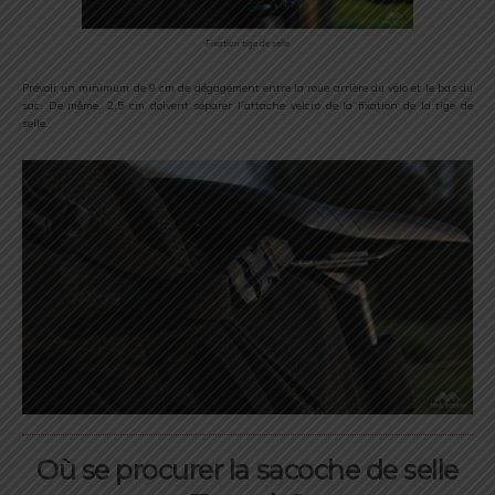
Fixation tige de selle
Prévoir un minimum de 9 cm de dégagement entre la roue arrière du vélo et le bas du
sac. De même, 2,5 cm doivent séparer l’attache velcro de la fixation de la tige de
selle.
Où se procurer la sacoche de selle