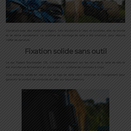
Construit avec des matériaux légers, très résistants à l’eau et durables, elle se monte
et se retire rapidement. Le système de montage de selle a été amélioré, pour réduire
l’effet de pendule.
Fixation solide sans outil
Le sac Topeak Backloader 15L s’installe facilement sur les rails de la selle de vélo et
est maintenue fermement en place par un système de courroies à clips.
Une attache solide en velcro sur la tige de selle vient stabiliser le chargement pour
garantir le confort de conduite du vélo sur tous chemins.