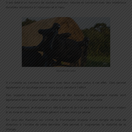
Il est doté d’un harnais de soutien extérieur robuste et construit avec des matériaux
durables résistants à l’abrasion et à l’eau.
Sacoche de cadre
Il s’installe ou s’enlève facilement avec deux sangles prévu à cet effet. Cela permet
également un ajustage avant mais aussi pendant l’effort.
Des supports d’espacement spéciaux et des boucles à dégagement rapide sont
également fournis pour adapter cette sacoche a n’importe quel cadre.
Personnellement, je dispose d’un vélo à patin et je n’ai pas rencontré de souci majeur
à sa mise en place. Les câbles gênent un peu mais ça passe.
En plus des fixations sur cintre, le Frontloader dispose d’une sangle de tube de
direction à l’arrière de cette dernière. Cela permet d’ augmenter la stabilité de la
charge.