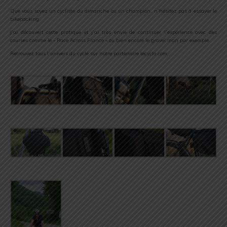
Que vous soyez un cycliste du dimanche ou un champion, n’hésitez pas à essayer le
bikepacking.
J’ai découvert cette pratique et j’ai très envie de continuer l’expérience avec des
courses comme le « Race Across France » ou bien encore le gravel man par exemple.
Retrouvez tous l’univers du cycle sur notre partenaire lecyclo.com.