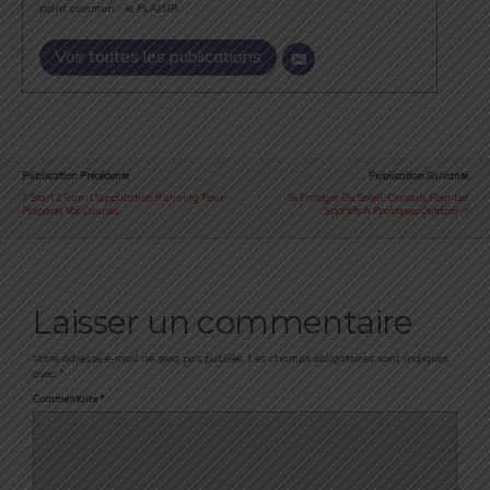
point commun : le PLAISIR.
Voir toutes les publications
Publication Précédente
Publication Suivante
Start 2 Run : L'application Running Pour
Se Protéger Du Soleil : Conseils Pour Les
Préparer Vos Courses
Sportifs À Pratiques Outdoor
Laisser un commentaire
Votre adresse e-mail ne sera pas publiée.
Les champs obligatoires sont indiqués
avec
*
Commentaire
*