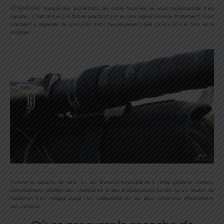
ATTENTION, malgré des protections de cadre fournies, je vous recommande d’en
rajouter. C’est ce que j’ai fait et pourtant j’ai eu une légère trace de frottement. Faut
vraiment y regarder de plus près mais heureusement que j’avais pris le soin de le
protéger.
Comme la sacoche de selle, un sac étanche amovible de 8 litres garde le contenu
complètement protégé des intempéries et des éclaboussures tandis qu’un bouton de
libération d’air intégré purge l’air indésirable du sac pour comprimer efficacement
son contenu.