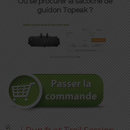
Où se procurer la sacoche de
guidon Topeak ?
Sur le site de LECYCLO.COM