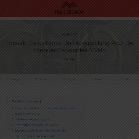
30 Juillet 2021
Topeak : L’excellence Du Bickepacking Pour De
Longues Escapades À Vélo
Loïc Roig
Partager
Tweeter
Épingler
E-mail
SMS
Contenu
Masquer
1
Vidéo de présentation du matériel Topeak testé
2
Topeak : la marque
3
Le bikepacking c’est quoi ?
4
Présentation des produits Topeak
5
Sacoche de selle Topeak Backloader 15L
5.1
Fixation solide sans outil