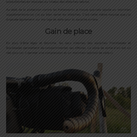
autocollantes en mousses au niveau des attaches velcros.
Au-delà de la protection contre les frottements je trouve que cela ajoute un maintien
supplémentaire car j’ai pu bien serrer les attaches. C’est cette même mousse que j’ai
disposée également sur ma tige de selle pour la sacoche arrière.
Gain de place
En plus d’être léger et étanche, les sacs internes des sacoches Frontloader et
Backloader permettent de compartimenter ses affaires. La valve de sortie d’air est un
réel plus car il permet une compression et un maintien optimal de celle ci.