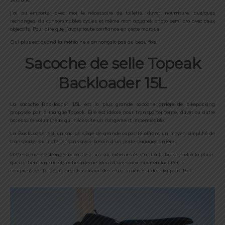
J’ai pu emporter avec moi le nécessaire de toilette, duvet, nourriture, quelques
rechanges, du consommables cycles et même mon appareil photo semi pro avec deux
objectifs. Pour dire que j’avais toute confiance en cette marque.
Qui plus est quand la météo ne s’annonçait pas au beau fixe.
Sacoche de selle Topeak
Backloader 15L
La sacoche Backloader 15L est la plus grande sacoche arrière de bikepacking
proposée par la marque Topeak. Elle est idéale pour transporter tente, duvet ou autre
accessoire volumineux qui nécessite un rangement imperméable.
La BackLoader est un sac de siège de grande capacité offrant un moyen simplifié de
transporter du matériel sans avoir besoin d’un porte-bagages arrière.
Cette sacoche est en deux parties : un sac externe résistant à l’abrasion et à la pluie
qui contient un sac étanche interne muni d’une valve pour en faciliter la
compression. Le chargement maximal de ce sac arrière est de 5 kg pour 15 L.