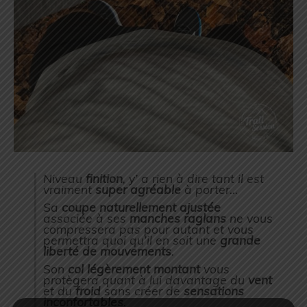
Niveau
finition
, y’ a rien à dire tant il est
vraiment
super agréable
à porter…
Sa
coupe naturellement ajustée
associée à ses
manches raglans
ne vous
compressera pas pour autant et vous
permettra quoi qu’il en soit une
grande
liberté de mouvements
.
Son
col légèrement montant
vous
protègera quant à lui davantage du
vent
et du
froid
sans créer de
sensations
inconfortables
.