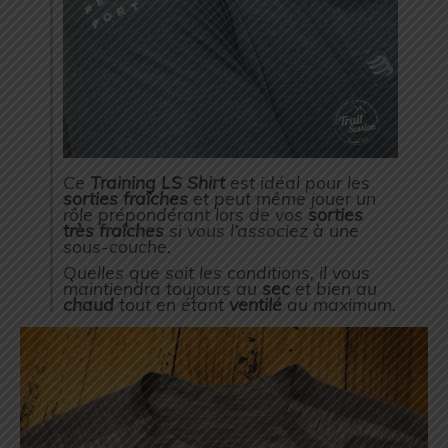
Ce
Training LS Shirt
est idéal pour les
sorties fraîches
et peut même jouer un
rôle prépondérant lors de vos
sorties
très fraîches
si vous l’associez à une
sous-couche.
Quelles que soit les conditions, il vous
maintiendra toujours au
sec
et bien au
chaud
tout en étant
ventilé
au maximum.