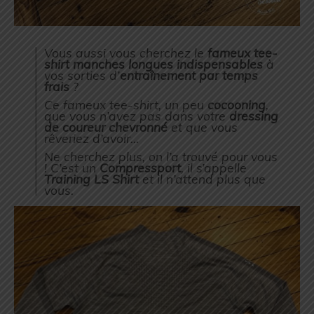
Vous aussi vous cherchez le
fameux tee-
shirt manches longues indispensables
à
vos sorties d’
entraînement par temps
frais
?
Ce fameux tee-shirt, un peu
cocooning
,
que vous n’avez pas dans votre
dressing
de coureur chevronné
et que vous
rêveriez d’avoir…
Ne cherchez plus, on l’a trouvé pour vous
! C’est un
Compressport
, il s’appelle
Training LS Shirt
et il n’attend plus que
vous.