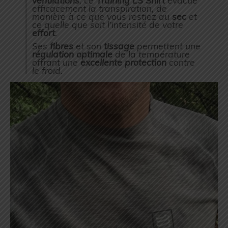
efficacement la transpiration, de
manière à ce que vous restiez au
sec
et
ce quelle que soit l’intensité de votre
effort
.
Ses
fibres
et son
tissage
permettent une
régulation optimale
de la température
offrant une
excellente protection
contre
le froid.