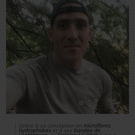
Grâce à sa conception en
microfibres
hydrophobes
et à ses
bandes de
ventilations
, ce
Training LS Shirt
évacue