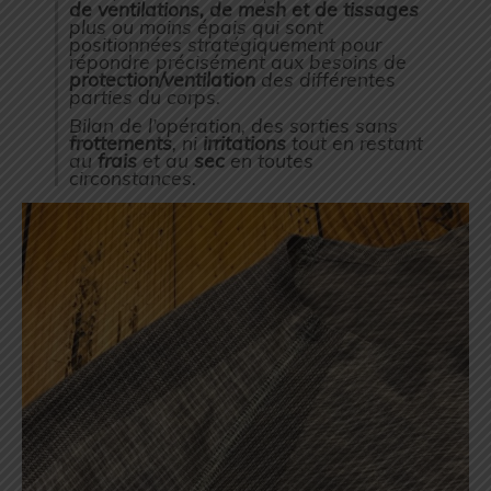
de ventilations, de mesh et de tissages
plus ou moins épais qui sont
positionnées stratégiquement pour
répondre précisément aux besoins de
protection/ventilation
des différentes
parties du corps.
Bilan de l’opération, des sorties sans
frottements
, ni
irritations
tout en restant
au
frais
et au
sec
en toutes
circonstances.