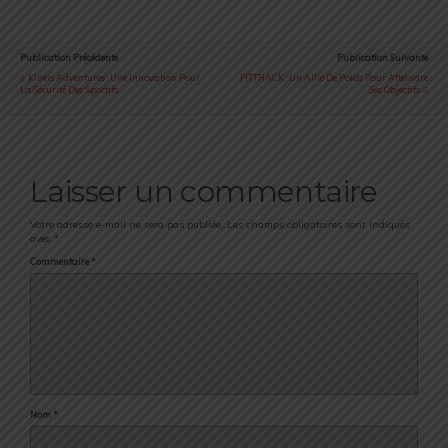
Publication Précédente
Publication Suivante
Kineis Adventures : Une Innovation Pour
FITTRACK : Un Allié De Poids Pour Atteindre
La Sécurité Des Sportifs
Ses Objectifs
Laisser un commentaire
Votre adresse e-mail ne sera pas publiée.
Les champs obligatoires sont indiqués
avec
*
Commentaire
*
Nom
*