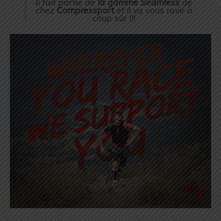
Il fait partie de
la gamme Seamless
de
chez
Compressport
et il va vous ravir à
coup sûr !!!