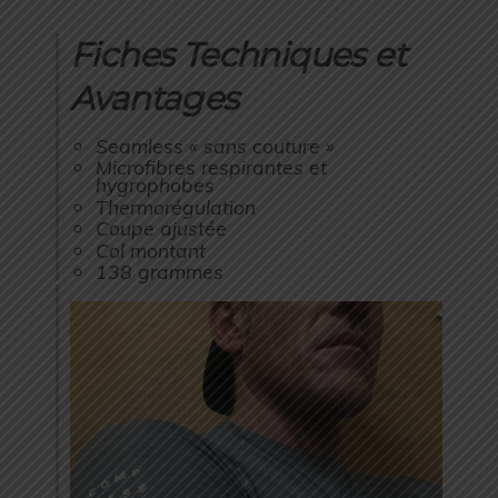
Fiches Techniques et
Avantages
Seamless « sans couture »
Microfibres respirantes et
hygrophobes
Thermorégulation
Coupe ajustée
Col montant
138 grammes