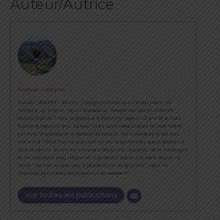
Auteur/Autrice
Romain Sempey
Romain SEMPEY : 43 ans, Chargé d'affaires dans le bâtiment, vie
maritale, un enfant, région Bordelaise. Adepte des sports collectifs
depuis l'âge de 7 ans, je pratique le Running depuis 12 ans et le Trail
Running depuis 9 ans. Ce que j'aime dans cette discipline c'est l'effort
qui dure longtemps et la gestion de celui-ci. Voilà pourquoi je me suis
vite mis à l'Ultra Trail et que c'est sur les longs formats que je prends le
plus de plaisir. Je suis un amoureux des grands espaces, de la montagne
et des paysages magnifiques et si je devais suivre une seule devise, ce
serait "Seul on va plus vite, à plusieurs on va plus loin", alors ne
cherchez plus d'excuses et allons y ensemble !!!
Voir toutes les publications