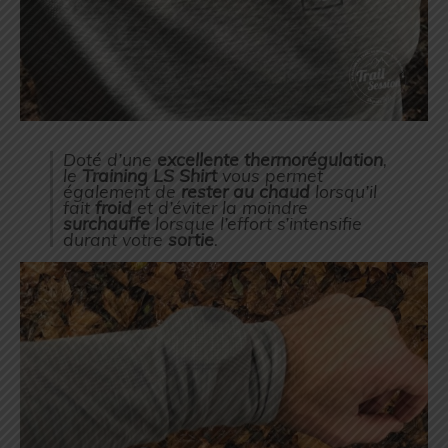
Doté d’une
excellente thermorégulation
,
le
Training LS Shirt
vous permet
également de
rester au chaud
lorsqu’il
fait
froid
et d’éviter la moindre
surchauffe
lorsque l’effort s’intensifie
durant votre
sortie
.