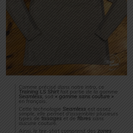
Comme précisé dans notre intro, ce
Training LS Shirt
fait partie de la gamme
Seamless
, soit
« gamme sans couture »
en français.
Cette technologie
Seamless
est assez
simple, elle permet d’assembler plusieurs
types de
tissages
et de
fibres
sans
aucune couture.
Ainsi, le tee-shirt comprend des
zones