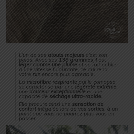
L’un de ses
atouts majeurs
c’est son
poids. Avec ses
138 grammes
il est
léger comme une plume
et se fait oublier
à une vitesse fulgurante, ce qui rend
votre
run
encore plus agréable.
La
microfibre
respirante
qui le compose
se caractérise par une
légèreté extrême
,
une
douceur exceptionnelle
et une
capacité de
séchage ultra-rapide
.
Elle procure ainsi une
sensation de
confort
inégalée lors de vos
sorties
, à un
point que vous ne pourrez plus vous en
passer.