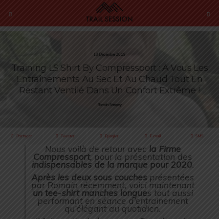
13 Décembre 2019
Training LS Shirt By Compressport : A Vous Les
Entraînements Au Sec Et Au Chaud Tout En
Restant Ventilé Dans Un Confort Extrême !
Romain Sempey
Partager
Tweeter
Épingler
E-mail
SMS
Nous voilà de retour avec
la Firme
Compressport
, pour la présentation des
indispensables de la marque pour 2020
.
Après les deux sous couches
présentées
par Romain récemment, voici maintenant
un tee-shirt manches longue
s tout aussi
performant en séance d’entrainement
qu’élégant au quotidien.