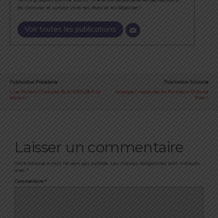
de s'amuser et surtout vivre ses rêves et les dépasser !
Voir toutes les publications
Publication Précédente
Publication Suivante
Les Raisons D'adopter BLACKROLL® À La
Asperges Croquantes Au Parmesan Et Sauce
Maison !
Rose
Laisser un commentaire
Votre adresse e-mail ne sera pas publiée.
Les champs obligatoires sont indiqués
avec
*
Commentaire
*