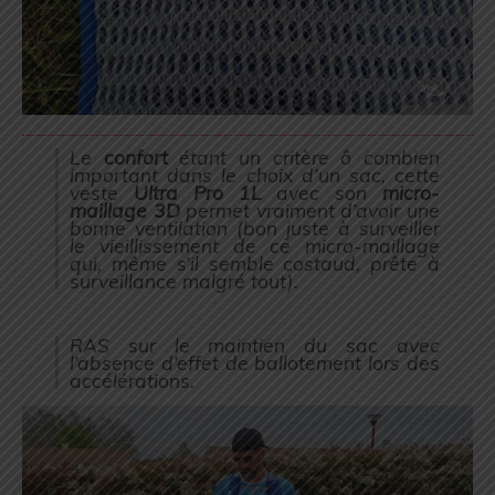
Le
confort
étant un critère ô combien
important dans le choix d’un sac, cette
veste
Ultra Pro 1L
avec son
micro-
maillage 3D
permet vraiment d’avoir une
bonne ventilation (
bon juste à surveiller
le vieillissement de ce micro-maillage
qui, même s’il semble costaud, prête à
surveillance malgré tout
).
RAS sur le maintien du sac avec
l’absence d’effet de ballotement lors des
accélérations.