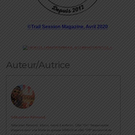
©Trail Session Magazine, Avril 2020
Auteur/Autrice
Sébastien Rémond
Sébastien Rémond, 41ans, marié 2 enfants. Côté "On" Responsable
d'agence pour une filiale du groupe AIRBUS et côté "Off" passionné de
running depuis plus de 10ans. Une envie perpétuelle de (se) découvrir,