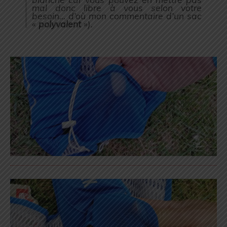
mal donc libre à vous selon votre
besoin… d’où mon commentaire d’un sac
«
polyvalent
»
).