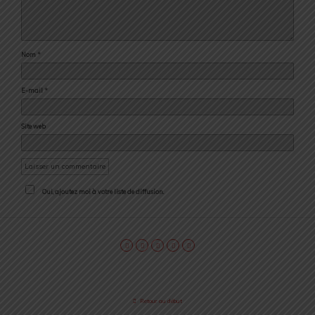
Nom
*
E-mail
*
Site web
Oui, ajoutez moi à votre liste de diffusion.
Retour au début