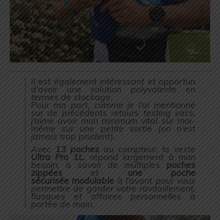
Il est également intéressant et opportun
d’avoir une solution polyvalente en
termes de stockage.
Pour ma part, comme je l’ai mentionné
sur de précédents retours testing sacs,
j’aime avoir mon minimum vital sur moi-
même sur une petite sortie (
on n’est
jamais trop prudent
).
Avec
13 poches
au compteur, la veste
Ultra Pro 1L
, répond largement à mon
besoin, à savoir de multiples
poches
zippées
et
une poche
sécurisée modulable
à l’avant pour vous
permettre de garder votre ravitaillement,
flasques et affaires personnelles à
portée de main.