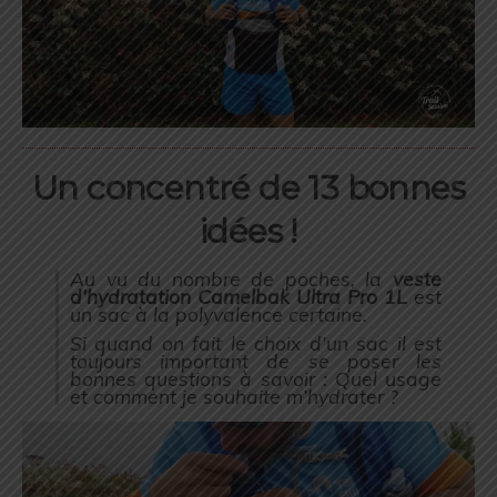
Un
concentré de 13 bonnes
idées !
Au vu du nombre de poches, la
veste
d’hydratation Camelbak Ultra Pro 1L
est
un sac à la polyvalence certaine.
Si quand on fait le choix d’un sac il est
toujours important de se poser les
bonnes questions à savoir : Quel usage
et comment je souhaite m’hydrater ?