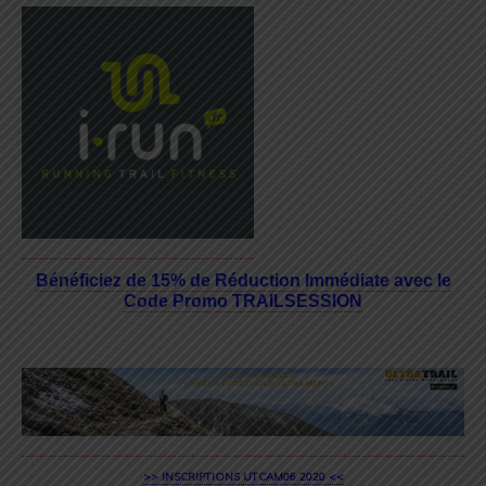
Bénéficiez de 15% de Réduction Immédiate avec le
Code Promo TRAILSESSION
>> INSCRIPTIONS UTCAM06 2020 <<