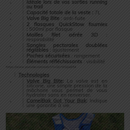
Idéale lors de vos sorties running
ou trail
Capacité totale de la veste :
7L
Valve Big Bite
: anti-fuite
2 flasques QuickStow fournies
:
500ml par flasque
Mailles filet aérée 3D
:
respirabilité
Sangles pectorales doublées
réglables
: ajustement
Poches sécurisées
: rangement
Éléments réfléchissants
: visibilité
https://www.youtube.com/watch?v=QcrWGjoo854
Technologies
Valve Big Bite
:
La valve est en
silicone, une simple pression de la
mâchoire vous permet de vous
hydrater sans en renverser.
CamelBak Got Your Bak
:
Indique
une garantie à vie.