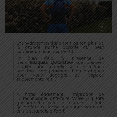
Et l’hydratation dans tout ça (
en plus de
la grande poche dorsale qui peut
contenir un réservoir de 1,5L
) ?
Et bien déjà la présence de
deux
flasques Quickstow
spécialement
étudiées pour se replier sur elles-mêmes
une fois vide (
vraiment bien pratiques
pour vous dégager de l’espace
supplémentaire !
).
A noter également l’intégration de
la
technologie anti-fuite Valve Big Bite
qui permet d’éviter les risques de fuite
(je préfère ce terme à « supprimer » car
on n’est jamais à l’abri).