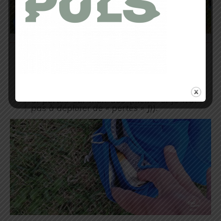
Juste un bémol pour moi sur le manque
de fermetures sécurisées des poches (
et
oui car comme je vous l’ai dit, j’ai pour
habitude de prendre pas mal de petits
objets sur moi et là clairement je n’ai pas
été forcément hyper serein quand je les
ai portés sur mon dos (même si je n’ai
pas à déplorer de « pertes »
J
)
).