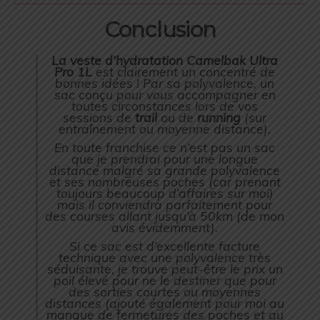
Conclusion
La veste d’hydratation Camelbak Ultra
Pro 1L
est clairement un concentré de
bonnes idées ! Par sa polyvalence, un
sac conçu pour vous accompagner en
toutes circonstances lors de vos
sessions de
trail
ou de
running
(
sur
entraînement ou moyenne distance
).
En toute franchise ce n’est pas un sac
que je prendrai pour une longue
distance malgré sa grande polyvalence
et ses nombreuses poches (
car prenant
toujours beaucoup d’affaires sur moi
)
mais il conviendra parfaitement pour
des courses allant jusqu’à 50km (
de mon
avis évidemment
).
Si ce sac est d’excellente facture
technique avec une polyvalence très
séduisante, je trouve peut-être le prix un
poil élevé pour ne le destiner que pour
des sorties courtes ou moyennes
distances (
ajouté également pour moi au
manque de fermetures des poches et au