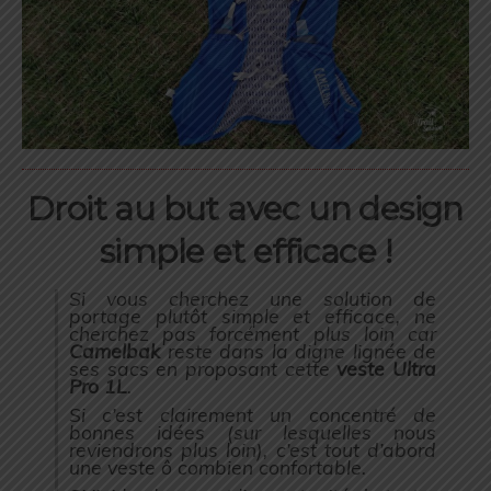
Droit au but avec un design
simple et efficace !
Si vous cherchez une solution de
portage plutôt simple et efficace, ne
cherchez pas forcément plus loin car
Camelbak
reste dans la digne lignée de
ses sacs en proposant cette
veste
Ultra
Pro 1L
.
Si c’est clairement un concentré de
bonnes idées (
sur lesquelles nous
reviendrons plus loin
), c’est tout d’abord
une veste ô combien confortable.