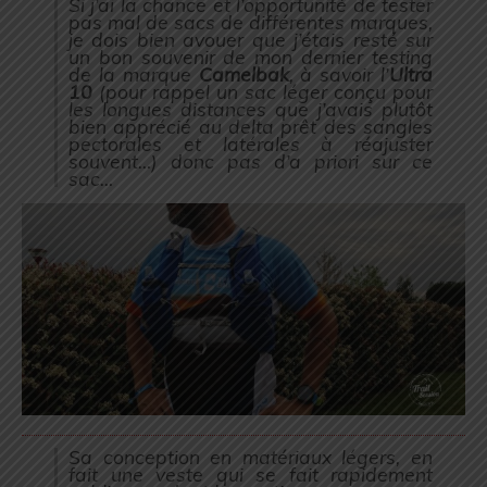
Si j’ai la chance et l’opportunité de tester
pas mal de sacs de différentes marques,
je dois bien avouer que j’étais resté sur
un bon souvenir de mon dernier testing
de la marque
Camelbak
, à savoir l’
Ultra
10
(
pour rappel un sac léger conçu pour
les longues distances que j’avais plutôt
bien apprécié au delta prêt des sangles
pectorales et latérales à réajuster
souvent…
) donc pas d’a priori sur ce
sac…
Sa conception en matériaux légers, en
fait une veste qui se fait rapidement