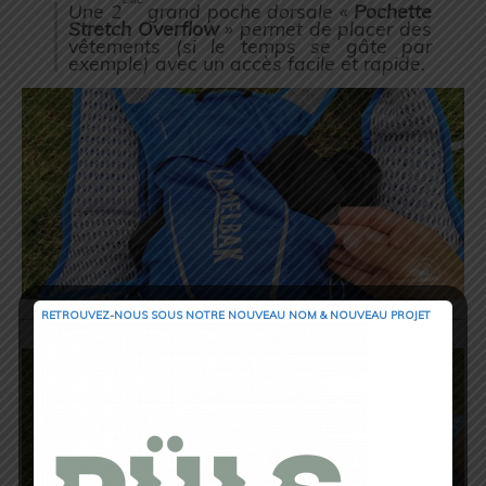
Une 2
grand poche dorsale «
Pochette
Stretch Overflow
» permet de placer des
vêtements (
si le temps se gâte par
exemple
) avec un accès facile et rapide.
RETROUVEZ-NOUS SOUS NOTRE NOUVEAU NOM & NOUVEAU PROJET