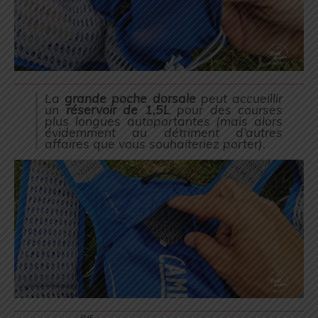
La
grande poche dorsale
peut accueillir
un
réservoir de 1,5L
pour des courses
plus longues autoportantes (
mais alors
évidemment au détriment d’autres
affaires que vous souhaiteriez porter
).
ème