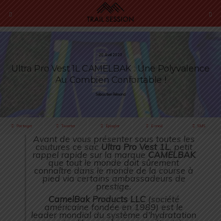
20 Avril 2020
Ultra Pro Vest 1L CAMELBAK : Une Polyvalence
Au Combien Confortable !
Sébastien Rémond
Partager
Tweeter
Épingler
E-mail
SMS
Avant de vous présenter sous toutes les
coutures ce sac
Ultra Pro Vest 1L
, petit
rappel rapide sur la marque
CAMELBAK
que tout le monde doit sûrement
connaître dans le monde de la course à
pied via certains ambassadeurs de
prestige.
CamelBak Products LLC
(
société
américaine fondée en 1989
) est le
leader mondial du système d’hydratation