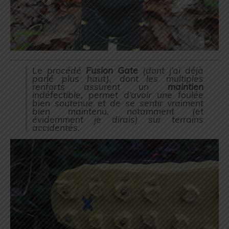
Le procédé
Fusion Gate
(
dont j’ai déjà
parlé plus haut
), dont les multiples
renforts assurent un
maintien
indéfectible, permet d’avoir une foulée
bien soutenue et de se sentir vraiment
bien maintenu, notamment (
et
évidemment je dirais
) sur terrains
accidentés.