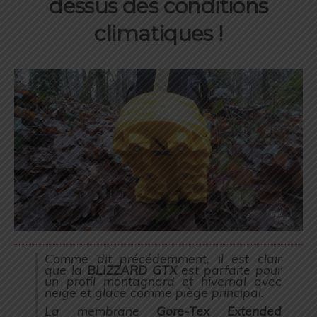
dessus des conditions
climatiques !
Comme dit précédemment, il est clair
que la
BLIZZARD GTX
est parfaite pour
un profil montagnard et hivernal avec
neige et glace comme piège principal.
La membrane
Gore-Tex Extended