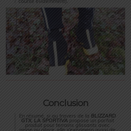
course évidemment
).
Conclusion
En résumé, si au travers de la
BLIZZARD
GTX
,
LA SPORTIVA
propose un parfait
produit pour terrains glissants avec
neige ou glace, elle s’exprimera aussi de