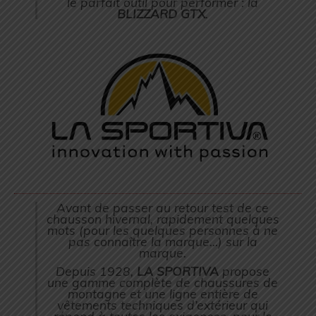
le parfait outil pour performer : la
BLIZZARD GTX
.
Avant de passer au retour test de ce
chausson hivernal, rapidement quelques
mots (
pour les quelques personnes à ne
pas connaître la marque…
) sur la
marque.
Depuis 1928,
LA SPORTIVA
propose
une gamme complète de chaussures de
montagne et une ligne entière de
vêtements techniques d’extérieur qui