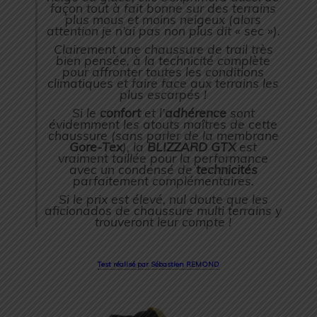
façon tout à fait bonne sur des terrains
plus mous et moins neigeux (
alors
attention je n’ai pas non plus dit « sec »
).
Clairement une chaussure de trail très
bien pensée, à la technicité complète
pour affronter toutes les conditions
climatiques et faire face aux terrains les
plus escarpés !
Si le
confort
et l’
adhérence
sont
évidemment les atouts maîtres de cette
chaussure (
sans parler de la membrane
Gore-Tex
), la
BLIZZARD GTX
est
vraiment taillée pour la performance
avec un condensé de
technicités
parfaitement complémentaires.
Si le prix est élevé, nul doute que les
aficionados de chaussure multi terrains y
trouveront leur compte !
Test réalisé par Sébastien REMOND