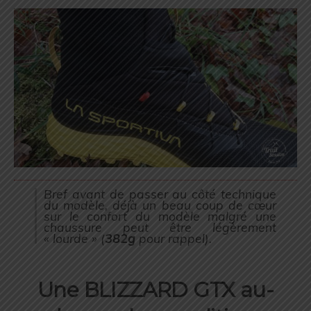
Bref avant de passer au côté technique
du modèle, déjà un beau coup de cœur
sur le confort du modèle malgré une
chaussure peut être légèrement
« lourde » (
382g
pour rappel
).
Une BLIZZARD GTX au-