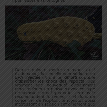
périlleuses en montagne
).
Dernier point à mettre en avant, c’est
évidemment la semelle intermédiaire en
EVA injectée
offrant un
amorti
capable
d’absorber les chocs des impacts
(
pas
vraiment une nouveauté évidemment
mais toujours un plaisir d’avoir ce type
de semelle
surtout quand les terrains le
recommandent fortement…) et donc de
conserver de l’explosivité (
constat aussi
intéressant en session entraînement que