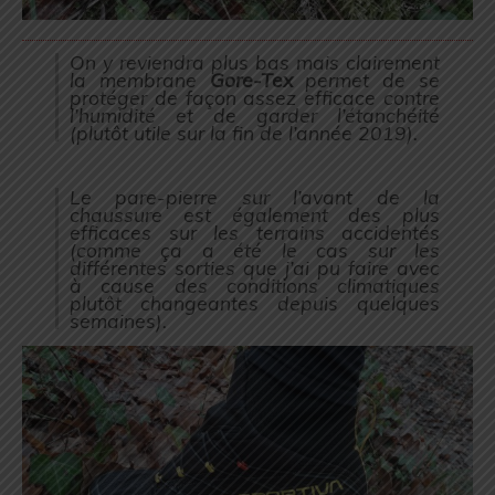
On y reviendra plus bas mais clairement
la membrane
Gore-Tex
permet de se
protéger de façon assez efficace contre
l’humidité et de garder l’étanchéité
(
plutôt utile sur la fin de l’année 2019
).
Le pare-pierre sur l’avant de la
chaussure est également des plus
efficaces sur les terrains accidentés
(
comme ça a été le cas sur les
différentes sorties que j’ai pu faire avec
à cause des conditions climatiques
plutôt changeantes depuis quelques
semaines
).