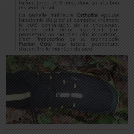
l’avant (
drop de 6 mm
), donc un très bon
ressenti du sol.
La semelle intérieure
Ortholite
épouse
l’anatomie du pied et complète vraiment
le côté confortable de la chaussure.
Dernier petit détail important (
car
permettant un maintien plus important
),
c’est l’intégration de la technologie
Fusion Gate
aux lacets, permettant
d’accroître le maintien du pied.