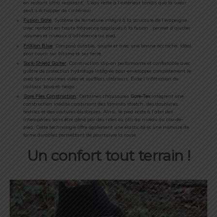
en restant ultra respirant. L’eau reste à l’extérieur tandis que la sueur
peut s’échapper de l’intérieur.
Fusion Gate
: Système de fermeture intégré à la structure de l’empeigne
avec renforts en haute fréquence appliqués à la fusion : permet d’ajuster
volumes et niveaux d’adhérence au pied.
FriXion Blue
: Composé durable, souple et avec une bonne accroche. Idéal
pour courir sur bitume et sur terre.
Sock-Shield Gaiter
: Construction slip-on performante et confortable avec
guêtre de protection hydrofuge intégrée pour envelopper complètement le
pied sans volumes vides et soufflets ultérieurs. Évite l’infiltration de
cailloux, boue et neige.
Gore Flex Construction
: Certaines chaussures
Gore-Tex
intègrent une
construction inédite combinant des laminés stretch, des doublures
textiles et des coutures élastiques. Ainsi, le pied reste à l’abri des
intempéries sans être gêné par des rides ou plis au niveau du cou-de-
pied. Cette technologie offre également une élasticité et une mémoire de
forme durables permettant de poursuivre la route.
Un confort tout terrain !