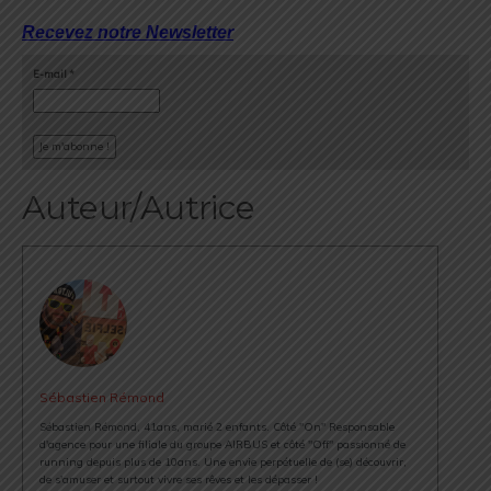
Recevez notre Newsletter
E-mail
*
Auteur/Autrice
Sébastien Rémond
Sébastien Rémond, 41ans, marié 2 enfants. Côté "On" Responsable
d'agence pour une filiale du groupe AIRBUS et côté "Off" passionné de
running depuis plus de 10ans. Une envie perpétuelle de (se) découvrir,
de s'amuser et surtout vivre ses rêves et les dépasser !