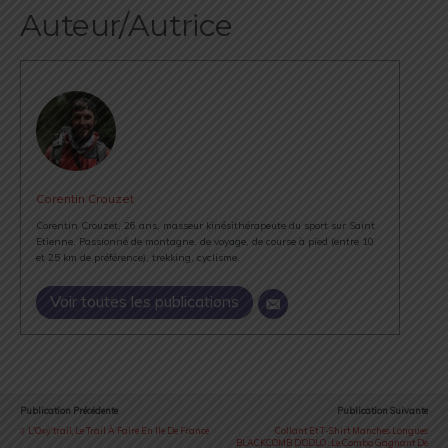
Auteur/Autrice
Corentin Crouzet
Corentin Crouzet, 26 ans, masseur kinésithérapeute du sport sur Saint
Etienne. Passionné de montagne, de voyage, de course à pied (entre 10
et 25 km de préférence), trekking, cyclisme.
Voir toutes les publications
Publication Précédente
Publication Suivante
L'Oxy'trail, Le Trail À Faire En Ile De France
Collant Et T-Shirt Manches Longues
BLACKCOMB D’ODLO : Le Combo Gagnant De