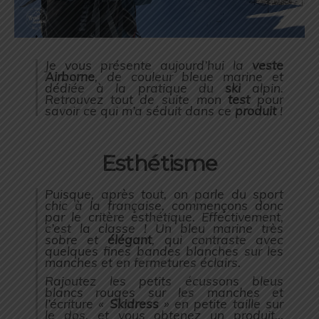
Je vous présente aujourd’hui la
veste
Airborne
, de couleur bleue marine et
dédiée à la pratique du
ski
alpin.
Retrouvez tout de suite mon
test
pour
savoir ce qui m’a séduit dans ce
produit
!
Esthétisme
Puisque, après tout, on parle du
sport
chic à la française
, commençons donc
par le critère esthétique. Effectivement,
c’est la classe ! Un bleu marine très
sobre et
élégant
, qui contraste avec
quelques fines bandes blanches sur les
manches et en fermetures éclairs.
Rajoutez les petits écussons bleus
blancs rouges sur les manches et
l’écriture «
Skidress
» en petite taille sur
le dos, et vous obtenez un produit…