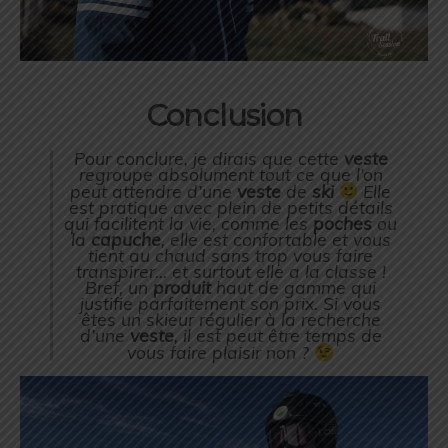
Conclusion
Pour conclure, je dirais que cette
veste
regroupe absolument tout ce que l’on
peut attendre d’une
veste
de
ski
Elle
est pratique avec plein de petits détails
qui facilitent la vie, comme les
poches
ou
la
capuche
, elle est confortable et vous
tient au chaud sans trop vous faire
transpirer… et surtout elle a la classe !
Bref, un
produit
haut de gamme qui
justifie parfaitement son prix. Si vous
êtes un skieur régulier à la recherche
d’une
veste
, il est peut être temps de
vous faire plaisir non ?