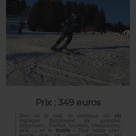
Prix : 349 euros
Bon on le sait, la pratique du
ski
implique forcément de grandes
dépenses… Forfait, location, chaussures,
skis, … et le
textile
! Tout coûte cher,
parce que ce sport nécessite un