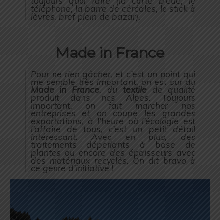
toujours quoi faire (la carte bleue, le
téléphone, la barre de céréales, le stick à
lèvres, bref plein de bazar).
Made in France
Pour ne rien gâcher, et c’est un point qui
me semble très important, on est sur du
Made in France
, du
textile
de qualité
produit dans nos Alpes. Toujours
important, on fait marcher nos
entreprises et on coupe les grandes
exportations, à l’heure où l’écologie est
l’affaire de tous, c’est un petit détail
intéressant. Avec en plus, des
traitements déperlants à base de
plantes ou encore des épaisseurs avec
des matériaux recyclés. On dit bravo à
ce genre d’initiative !