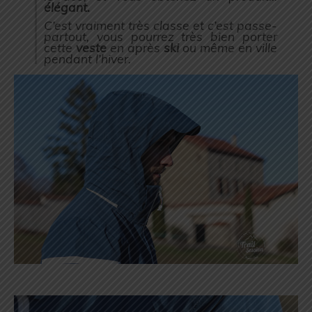
élégant.
C’est vraiment très classe et c’est passe-
partout, vous pourrez très bien porter
cette
veste
en après
ski
ou même en ville
pendant l’hiver.