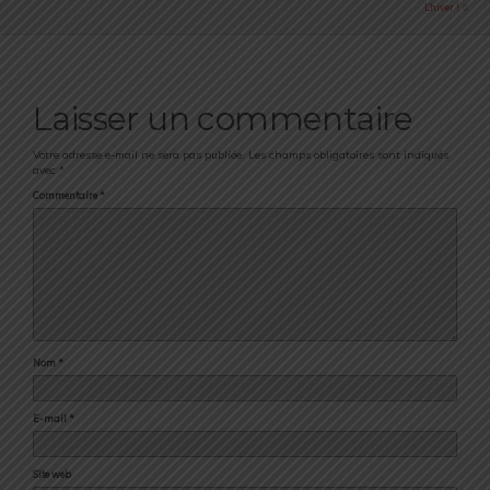
L’hiver !
Laisser un commentaire
Votre adresse e-mail ne sera pas publiée.
Les champs obligatoires sont indiqués
avec
*
Commentaire
*
Nom
*
E-mail
*
Site web