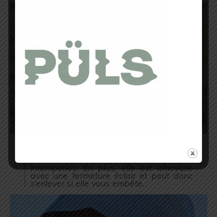
La
capuche
est aussi intéressante, et
permet de vous protéger de grosses
intempéries. En plus, elle est amovible
avec une fermeture éclair et peut donc
s’enlever si elle vous embête.