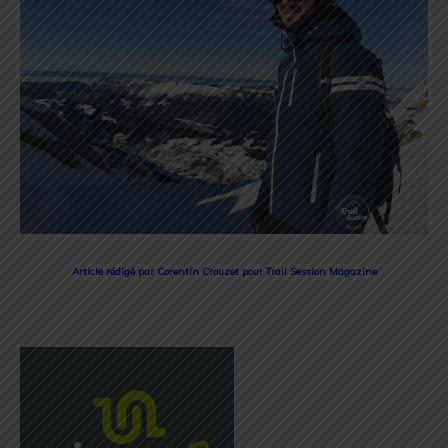
Article rédigé par Corentin Crouzet pour Trail Session Magazine