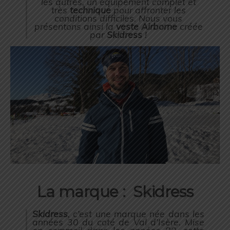
les autres, un équipement complet et
très
technique
pour affronter les
conditions difficiles. Nous vous
présentons ainsi la
veste
Airborne
créée
par
Skidress
!
La marque :
Skidress
Skidress
, c’est une marque née dans les
années 30 du coté de Val d’Isère. Mise