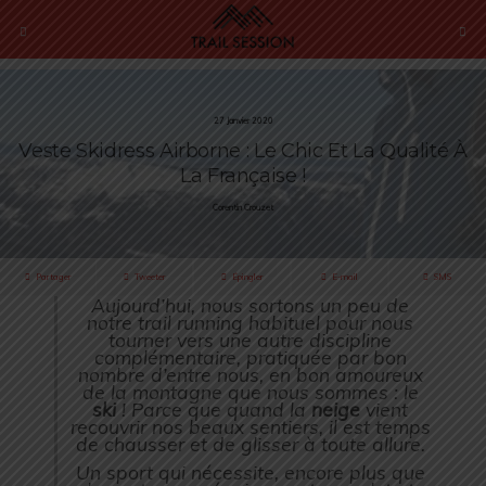
27 Janvier 2020
Veste Skidress Airborne : Le Chic Et La Qualité À
La Française !
Corentin Crouzet
Partager
Tweeter
Épingler
E-mail
SMS
Aujourd’hui, nous sortons un peu de
notre trail running habituel pour nous
tourner vers une autre discipline
complémentaire, pratiquée par bon
nombre d’entre nous, en bon amoureux
de la montagne que nous sommes : le
ski
! Parce que quand la
neige
vient
recouvrir nos beaux sentiers, il est temps
de chausser et de glisser à toute allure.
Un sport qui nécessite, encore plus que