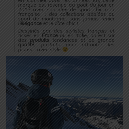
en sommeil dans les années 80, cette
marque est revenue au goût du jour en
2013 avec son idée de
sport chic à la
française
: des collections dédiées au
sport de montagne, sans jamais renier
l’élégance
et le coté chic !
Dessinés par des stylistes français et
tissés en
France
ou en Italie, on est sur
des
produits
tendances et de grande
qualité
, parfaits pour affronter les
pistes… avec style