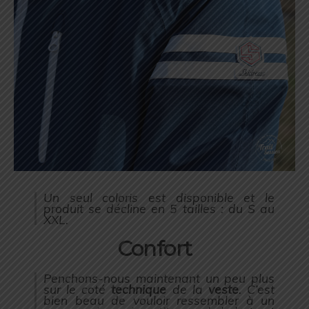
Un seul coloris est disponible et le
produit se décline en 5 tailles : du S au
XXL.
Confort
Penchons-nous maintenant un peu plus
sur le coté
technique
de la
veste
. C’est
bien beau de vouloir ressembler à un