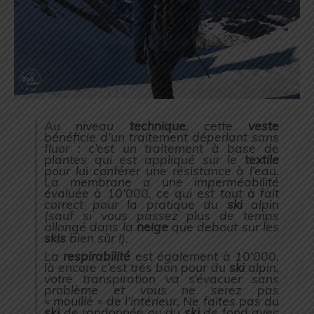
Au niveau
technique
, cette
veste
bénéficie d’un traitement déperlant sans
fluor : c’est un traitement à base de
plantes qui est appliqué sur le
textile
pour lui conférer une résistance à l’eau.
La membrane a une imperméabilité
évaluée à 10’000, ce qui est tout à fait
correct pour la pratique du
ski
alpin
(sauf si vous passez plus de temps
allongé dans la
neige
que debout sur les
skis
bien sûr !).
La
respirabilité
est également à 10’000,
là encore c’est très bon pour du
ski
alpin,
votre transpiration va s’évacuer sans
problème et vous ne serez pas
« mouillé » de l’intérieur. Ne faites pas du
ski
de randonnée ou du
ski
de fond avec