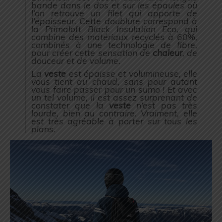
bande dans le dos et sur les épaules où
l’on retrouve un filet qui apporte de
l’épaisseur. Cette doublure correspond à
la Primaloft Black Insulation Eco, qui
combine des matériaux recyclés à 60%,
combinés à une technologie de fibre,
pour créer cette sensation de
chaleur
, de
douceur et de volume.
La
veste
est épaisse et volumineuse, elle
vous tient au chaud, sans pour autant
vous faire passer pour un sumo ! Et avec
un tel volume, il est assez surprenant de
constater que la
veste
n’est pas très
lourde, bien au contraire. Vraiment, elle
est très agréable à porter sur tous les
plans.