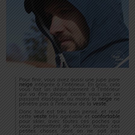
Pour finir, vous avez aussi une jupe pare
neige
intégrée à l’intérieur. En gros, cela
vous fait un dédoublement à l’intérieur
qui va être plaqué contre vous par un
passant élastique, au moins la
neige
ne
pénètre pas à l’intérieur de la
veste
.
Donc tout est très bien pensé, et rend
cette
veste
très agréable et
confortable
pour skier, avec toutes ces poches qui
vous permettent de stocker toutes ces
petites choses dont on ne sait pas