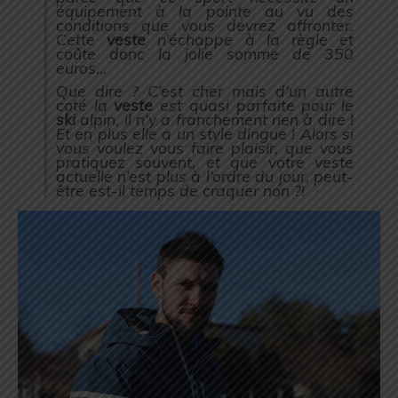
équipement à la pointe au vu des
conditions que vous devrez affronter.
Cette
veste
n’échappe à la règle et
coûte donc la jolie somme de 350
euros…
Que dire ? C’est cher mais d’un autre
coté la
veste
est quasi parfaite pour le
ski
alpin, il n’y a franchement rien à dire !
Et en plus elle a un style dingue ! Alors si
vous voulez vous faire plaisir, que vous
pratiquez souvent, et que votre veste
actuelle n’est plus à l’ordre du jour, peut-
être est-il temps de craquer non ?!