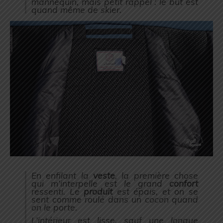
mannequin, mais petit rappel : le but est
quand même de skier.
En enfilant la
veste
, la première chose
qui m’interpelle est le grand
confort
ressenti. Le
produit
est épais, et on se
sent comme roulé dans un cocon quand
on le porte.
L’intérieur est lisse, sauf une longue