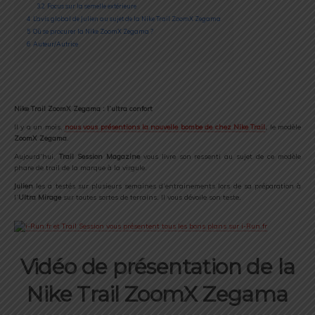
3.2
Focus sur la semelle extérieure
4
L’avis global de Julien au sujet de la Nike Trail ZoomX Zegama
5
Où se procurer la Nike ZoomX Zegama ?
6
Auteur/Autrice
Nike Trail ZoomX Zegama : l’ultra confort
Il y a un mois,
nous vous présentions la nouvelle bombe de chez Nike Trail
,
le modèle
ZoomX Zegama
.
Aujourd’hui,
Trail Session Magazine
vous livre son ressenti au sujet de ce modèle
phare de trail de la marque à la virgule.
Julien
les a testés sur plusieurs semaines d’entrainements lors de sa préparation à
l’
Ultra Mirage
sur toutes sortes de terrains. Il vous dévoile son teste.
Vidéo de présentation de la
Nike Trail ZoomX Zegama