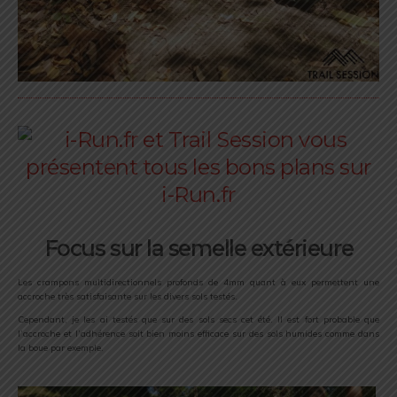
Focus sur la semelle extérieure
Les crampons multidirectionnels profonds de 4mm quant à eux permettent une
accroche très satisfaisante sur les divers sols testés.
Cependant, je les ai testés que sur des sols secs cet été. Il est fort probable que
l’accroche et l’adhérence soit bien moins efficace sur des sols humides comme dans
la boue par exemple.