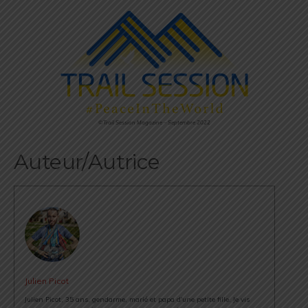
©Trail Session Magazine – Septembre 2022
Auteur/Autrice
Julien Picot
Julien Picot, 35 ans, gendarme, marié et papa d'une petite fille. Je vis