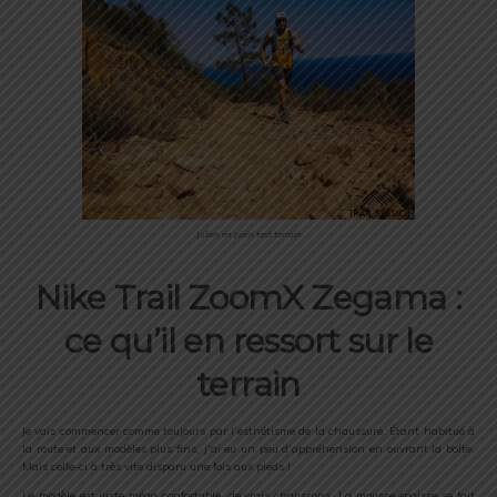
Julien en plein test terrain
Nike Trail ZoomX Zegama :
ce qu’il en ressort sur le
terrain
Je vais commencer comme toujours par l’esthétisme de la chaussure. Étant habitué à
la route et aux modèles plus fins, j’ai eu un peu d’appréhension en ouvrant la boîte.
Mais celle-ci à très vite disparu une fois aux pieds !
Le modèle est juste méga confortable, de vrais chaussons. La mousse épaisse se fait