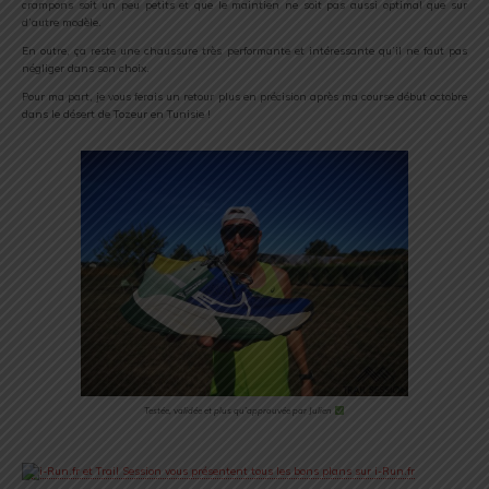
crampons soit un peu petits et que le maintien ne soit pas aussi optimal que sur
d’autre modèle.
En outre, ça reste une chaussure très performante et intéressante qu’il ne faut pas
négliger dans son choix.
Pour ma part, je vous ferais un retour plus en précision après ma course début octobre
dans le désert de Tozeur en Tunisie !
Testée, validée et plus qu’approuvée par Julien