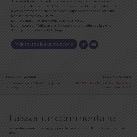
dans le sud-ouest près de Marmande. Je suis rédacteur / testeur chez
Trail Session depuis fin 2018. Marathonien et triathlète, j'ai réalisé mes
rêves en devenant finisher des 6 world Major Marathon et en bouclant
mon 1er Ironman en 2019 !!!
Mon rêve ultime "Le Grand Raid de la Réunion"...
Ma philosophie : "Faites que le rêve dévore votre vie afin que la vie ne
dévore pas votre rêve" A.de St-Exupéry
Voir toutes les publications
Publication Précédente
Publication Suivante
Gore Wear Torrent [ Bike & Gravel ] : Une
GRP 2022 [ Race Report ] : Bien Plus Qu'une
Tenue Cycle Universelle
"course De Quartier"
Laisser un commentaire
Votre adresse e-mail ne sera pas publiée.
Les champs obligatoires sont indiqués
avec
*