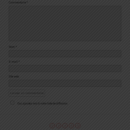
Commentaire
*
Nom
*
E-mail
*
Site web
Oui, ajoutez moi à votre liste de diffusion.