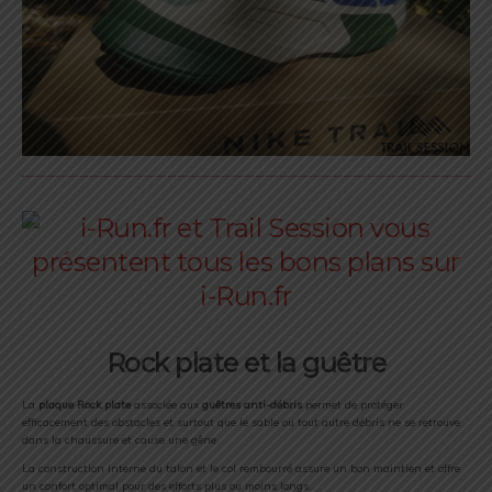
Rock plate et la guêtre
La
plaque Rock plate
associée aux
guêtres anti-débris
permet de protéger
efficacement des obstacles et surtout que le sable ou tout autre débris ne se retrouve
dans la chaussure et cause une gêne.
La construction interne du talon et le col rembourré assure un bon maintien et offre
un confort optimal pour des efforts plus ou moins longs.