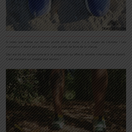
A noter que même sur terrain plutôt plat et route, il y a moyen de s’éclater ! Les
crampons n’étant pas énormes, cela permet de faire de la vitesse.
Ceci est dû au dynamisme et à la propulsion qu’offre la semelle intermédiaire ZoomX.
C’est vraiment un modèle tout terrain !