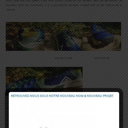
Mais une fois aux pieds c’est tout autre chose on ne ressent pas de sensation de
lourdeur bien au contraire, il y a possibilité de bien crapahuter et de mettre de la
vitesse.
Laçage croisée
pare-pierres
RETROUVEZ-NOUS SOUS NOTRE NOUVEAU NOM & NOUVEAU PROJET
Le laçage en croisé et la languette épouse parfaitement le pied pour un maintien
optimal. Il n’y a aucune gêne, cette dernière ne bouge pas.
La languette arrière permet de facilité la mise aux pieds de la Zegama ZoomX. Pour
ce qui est du pare-pierres, comme sur tous les modèles trail, il évite les mauvais coups
sur les orteils et protège ces derniers des obstacles qui se trouvent sur les parcours.