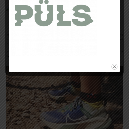
Une fois chaussée
Pour entrer enfin dans le vif du sujet, j’ai pu testé la Nike Zegama ZoomX sur divers
terrain tels que sable, graviers, roches, forêt et route. Il y a une chose qui est
indéniable : c’est le CONFORT ! J’ai totalement eu le coup de cœur sur ce modèle.
La mousse ZoomX ne faillit pas à sa réputation. Elle est réellement efficace et
surprenante en terme d’amorti, confort et dynamisme !