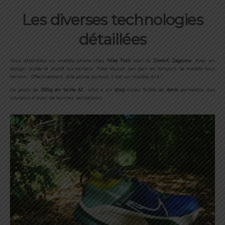
Les diverses technologies
détaillées
Vous attendiez un modèle phare chez
Nike Trail
voici la
ZoomX Zegama
. Avec un
design stylée et plutôt accrocheur, Nike réussit son pari en lançant se modèle tous
terrain. Effectivement, elle passe partout, c’est un modèle 4×4 !
Le poids de
289g en taille 42
allié a un
drop
assez faible de
4mm
permettra aux
coureurs d’avoir de bonnes sensations.