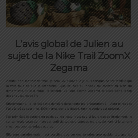
L’avis global de Julien au
sujet de la Nike Trail ZoomX
Zegama
Amateur en matière de trail, je peux vous dire que je suis conquis par ce modèle qui
m’offre tous ce que je recherche. Que ce soit au niveau du confort ou bien du
dynamisme, Nike a rempli le contrat. La Nike ZoomX Zegama se place dans le top
des chaussures de Trail.
Effectivement, j’ai utilisé cette dernière dans toute ma préparation à l’Ultra mirage et
j’ai décidé de courir les 100km avec dans le désert, tant le confort est présent.
J’ai privilégié le confort au poids qui du reste n’est pas si lourd que ça finalement. Je
conseillerais cette dernière sur trail de toutes distances mais seulement si le terrain
n’est pas trop technique et gras.
Elle sera parfaite mais il est possible que sur des terrains trop accidentés, que les