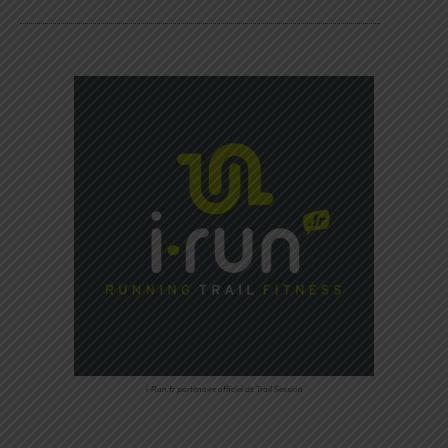
i-Run.fr partenaire officiel de Trail Session