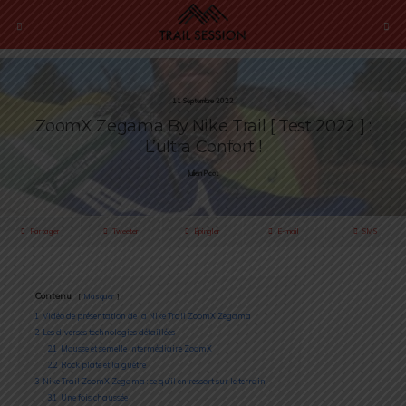
11 Septembre 2022
ZoomX Zegama By Nike Trail [ Test 2022 ] :
L’ultra Confort !
Julien Picot
Partager
Tweeter
Épingler
E-mail
SMS
Contenu
Masquer
1
Vidéo de présentation de la Nike Trail ZoomX Zegama
2
Les diverses technologies détaillées
2.1
Mousse et semelle intermédiaire ZoomX
2.2
Rock plate et la guêtre
3
Nike Trail ZoomX Zegama : ce qu’il en ressort sur le terrain
3.1
Une fois chaussée