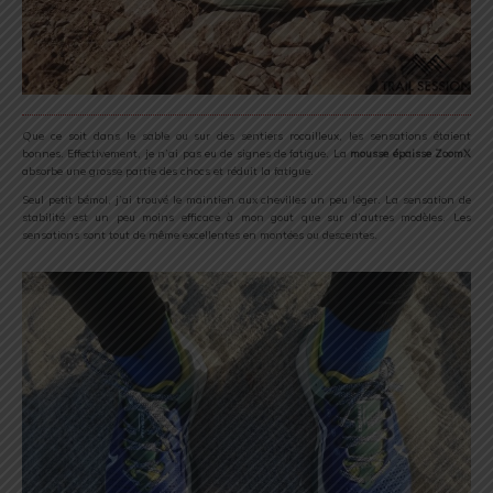
Que ce soit dans le sable ou sur des sentiers rocailleux, les sensations étaient
bonnes. Effectivement, je n’ai pas eu de signes de fatigue. La
mousse épaisse ZoomX
absorbe une grosse partie des chocs et réduit la fatigue.
Seul petit bémol, j’ai trouvé le maintien aux chevilles un peu léger. La sensation de
stabilité est un peu moins efficace à mon gout que sur d’autres modèles. Les
sensations sont tout de même excellentes en montées ou descentes.