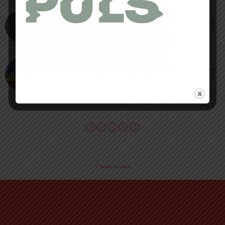
26 NOVEMBRE 2022 • PAR LOÏC ROIG
Nike Wildhorse 7 [ Unboxing ] : vous avez dit
Allroad ?
21 SEPTEMBRE 2022 • PAR JULIEN PICOT
Pegasus 4 GTX by Nike [ Test 2022 ] : restez au
sec en confort
Retour au début