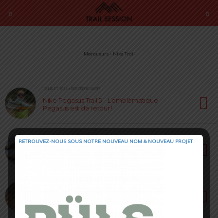
Marqueurs › Nike Trail
10 JUILLET 2024 • PAR CÉDRIC MASIP
Nike Pegasus Trail 5 – L’emblématique
Pegasus est de retour !
3 SEPTEMBRE 2023 • PAR CORENTIN CROUZET
RETROUVEZ-NOUS SOUS NOTRE NOUVEAU NOM & NOUVEAU PROJET
Nike Ultrafly [ #TrailRunning ] : Présentation sur
l’Athlete Camp
31 JANVIER 2023 • PAR LOÏC ROIG
Nike Trail Wildhorse 7 [ Test 2023 ] : que
propose ce 7ème opus ?