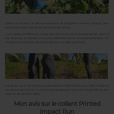
Comme sur le short, on retrouve une partie de rangement vraiment pratique. Deux
poches sont disponibles de part et d’autre des cuisses.
L’une zippée est idéale pour ranger des clés, tandis que la seconde permet, quant à
elle, de glisser un portable sans aucune difficulté, grâce à sa grande profondeur. On
trouvera ainsi facilement de quoi ranger tous ses effets personnels.
Il va de soi, qu’on retrouve là aussi des éléments réfléchissants pour rester visible lors
nos séances de running. Le collant dispose également de la technologie NB Dry pour
rester au sec pendant l’effort.
Mon avis sur le collant Printed
Impact Run