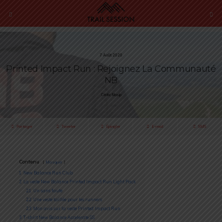
7 Août 2020
Printed Impact Run : Rejoignez La Communauté
NB
Cédric Masip
Partager
Tweeter
Épingler
E-mail
SMS
Contenu
Masquer
1
New Balance Run Club
2
La veste New Balance Printed Impact Run Light Pack
2.1
Un sans faute
2.2
Une veste taillée pour les runners
2.3
Mon avis sur la veste Printed Impact Run
3
T-shirt New Balance Accelerate SS