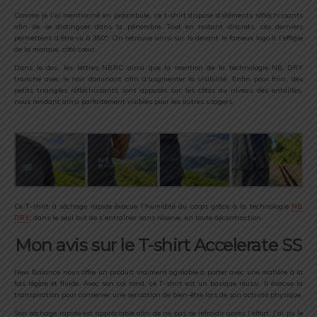
Comme je l’ai mentionné en préambule, ce t-shirt dispose d’éléments réfléchissants
afin de se distinguer dans la pénombre. Tout en restant discrets, ces derniers
permettent d’être vu à 360°. On retrouve ainsi sur le devant le fameux logo à l’effigie
de la marque, côté cœur.
Dans le dos, les lettres NBRC ainsi que la mention de la technologie NB DRY
tranche avec le noir dominant afin d’augmenter la visibilité. Enfin pour finir, des
petits triangles réfléchissants sont apposés sur les côtés au niveau des entailles,
nous rendant ainsi parfaitement visibles pour les autres usagers.
Ce T-shirt à séchage rapide évacue l’humidité du corps grâce à la technologie
NB
DRY
, dans le seul but de s’entraîner sans réserve, en toute décontraction.
Mon avis sur le T-shirt Accelerate SS
New Balance nous offre un produit vraiment agréable à porter avec une matière à la
fois légère et fluide. Avec son col rond, ce T-shirt est un basique réussi. Il évacue la
transpiration pour conserver une sensation de bien-être lors de son activité physique.
Son séchage rapide est appréciable afin de ne pas se refroidir après l’effort. J’ai pu le