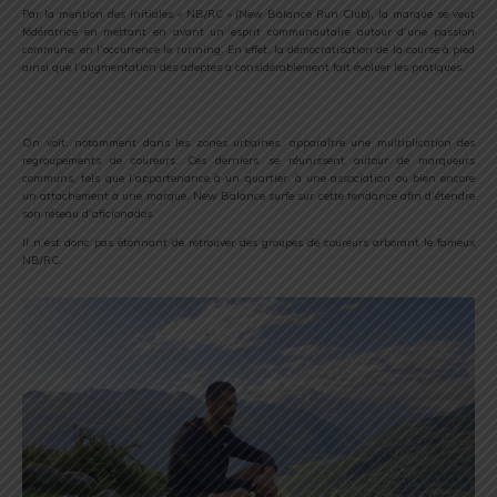
Par la mention des initiales « NB/RC » (New Balance Run Club), la marque se veut
fédératrice en mettant en avant un esprit communautaire autour d’une passion
commune, en l’occurrence le running. En effet, la démocratisation de la course à pied
ainsi que l’augmentation des adeptes a considérablement fait évoluer les pratiques.
On voit, notamment dans les zones urbaines, apparaître une multiplication des
regroupements de coureurs. Ces derniers se réunissent autour de marqueurs
communs, tels que l’appartenance à un quartier, à une association ou bien encore
un attachement à une marque. New Balance surfe sur cette tendance afin d’étendre
son réseau d’aficionados.
Il n’est donc pas étonnant de retrouver des groupes de coureurs arborant le fameux
NB/RC.