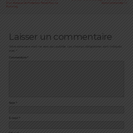
D'un Masque De Protection Pensé Pour Le
Sans Contraintes !
Running
Laisser un commentaire
Votre adresse e-mail ne sera pas publiée.
Les champs obligatoires sont indiqués
avec
*
Commentaire
*
Nom
*
E-mail
*