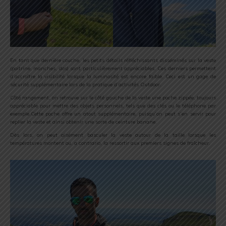
En tant que dernière couche, les petits détails réfléchissants disséminés sur la veste
(poitrine, manches, dos) sont particulièrement appréciables. Ces derniers permettent
d’accroître la visibilité lorsque la luminosité est encore faible. Ceci est un gage de
sécurité supplémentaire lors de la pratique d’activités Outdoor.
Côté rangement, on retrouve sur le côté gauche de la veste une poche zippée, toujours
appréciable pour mettre des objets personnels, tels que des clés ou le téléphone par
exemple.Cette poche offre un atout supplémentaire, puisqu’on peut s’en servir pour
replier la veste et ainsi obtenir une sorte de ceinture banane.
Dès lors, on peut aisément basculer la veste autour de la taille lorsque les
températures montent ou, a contrario, la ressortir aux premiers signes de fraîcheur.