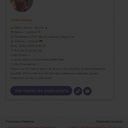
Cédric Masip
▲ Cédric Masip - 42 ans ▲
Marié - 1 enfant
Fondateur & CEO @trail_session_magazine
Odessa - Ukraine
⏱ 42.195km [RP] 2h46’52
Runner & Cyclist
⇣ My Strava ⇣
→ www.strava.com/athletes/18867396
Ma Philosophie
"Courir sur le chemin de la vie, le plus loin possible, le plus longtemps
possible. Emprunter tous les sentiers, même les impasses, le plus
important est de s’y (re)trouver".
Voir toutes les publications
Publication Précédente
Publication Suivante
Asics Runners Face Cover : Présentation
CIMALP : Une Tenue Légère Pour Randonner