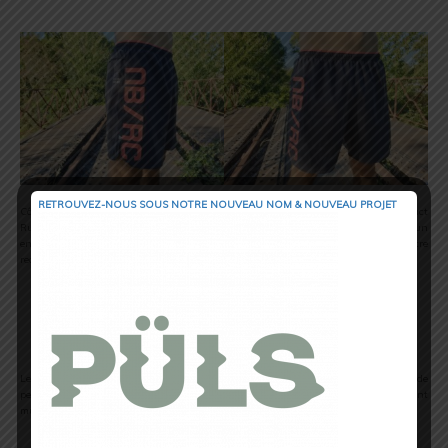
RETROUVEZ-NOUS SOUS NOTRE NOUVEAU NOM & NOUVEAU PROJET
Côté look, ce short reprend tous les codes esthétiques de la collection Printed Impact
Run. On y retrouve, en effet, les lettres capitales de couleur rouge NB/RC sur un
ensemble de coloris noir. New Balance affiche clairement son empreinte pour être
reconnu au premier coup d’œil.
Le confort avant tout
Le short dispose d’une ceinture élastique à cordon de serrage interne, afin de
permettre un maintien optimal en toutes circonstances. De plus, il est également
muni d’un slip intégré pour assurer un soutien supplémentaire.