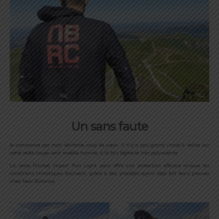
Un sans faute
Je commence par mon véritable coup de cœur. Il n’y a pas grand chose à redire sur
cette veste coupe-vent modèle homme, à la fois légère et très polyvalente.
La veste Printed Impact Run Light pack offre une protection efficace lorsque les
conditions climatiques fluctuent, grâce à des procédés ayant déjà fait leurs preuves
chez New Balance.