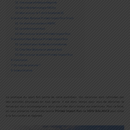
3.1
Une coupe athlétique élégante
3.2
Sécurité et technologie NB Dry
3.3
Mon avis sur le T-shirt Accelerate SS
4
Le short New Balance Printed Impact Run 5 inch
4.1
Un short aux couleurs NB/RC
4.2
Le confort avant tout
4.3
Mon avis sur le short Printed Impact Run
5
Le collant New Balance Printed Impact Run
5.1
Le collant pour toutes les circonstances
5.2
Chez New Balance, on pense à tout
5.3
Mon avis sur le collant Printed Impact Run
6
Conclusion
7
Où vous les procurer ?
8
Auteur/Autrice
La pratique du sport fait partie de votre quotidien. Vos vacances sont rythmées par
des activités physiques en tout genre. Il est donc temps pour vous de dénicher la
tenue qui vous accompagnera sans sourciller dans toutes vos aventures. Pour ce faire,
on vous présente l’ensemble textile
Printed Impact Run
de
NEW BALANCE
pour allier
à la fois confort et légèreté.