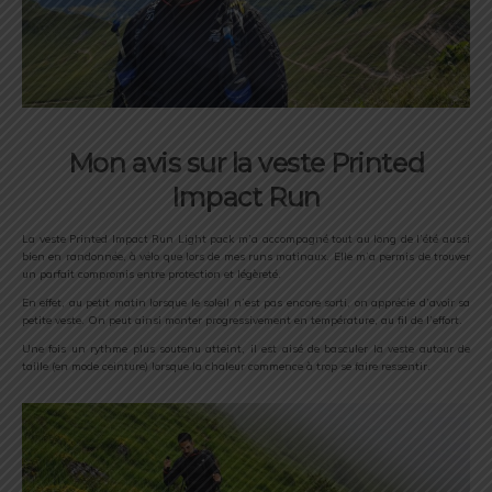
Mon avis sur la veste Printed
Impact Run
La veste Printed Impact Run Light pack m’a accompagné tout au long de l’été aussi
bien en randonnée, à vélo que lors de mes runs matinaux. Elle m’a permis de trouver
un parfait compromis entre protection et légèreté.
En effet, au petit matin lorsque le soleil n’est pas encore sorti, on apprécie d’avoir sa
petite veste. On peut ainsi monter progressivement en température, au fil de l’effort.
Une fois un rythme plus soutenu atteint, il est aisé de basculer la veste autour de
taille (en mode ceinture) lorsque la chaleur commence à trop se faire ressentir.