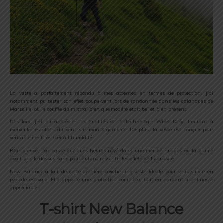
La veste a parfaitement répondu à mes attentes en termes de protection. J’ai
notamment pu tester son effet coupe-vent lors de randonnée dans les calanques de
Marseille, où le souffle du mistral bien que modéré était bel et bien présent.
Dès lors, j’ai pu apprécier les qualités de la technologie Wind Defy, limitant à
merveille les effets du vent sur mon organisme. De plus, la veste est conçue pour
véritablement résister à l’humidité.
Pour preuve, j’ai passé quelques heures noyé dans une mer de nuages où la brume
avait pris le dessus sans pour autant ressentir les effets de l’aquosité.
New Balance a fait de cette dernière couche une veste idéale pour vous suivre en
période estivale. Elle apporte une protection complète, tout en gardant une finesse
appréciable.
T-shirt
New Balance