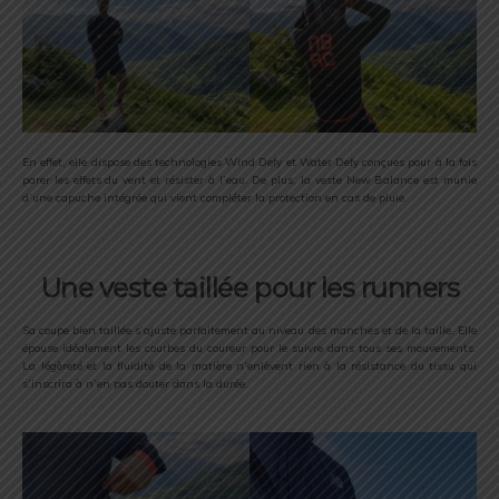
En effet, elle dispose des technologies Wind Defy et Water Defy conçues pour à la fois
parer les effets du vent et résister à l’eau. De plus, la veste New Balance est munie
d’une capuche intégrée qui vient compléter la protection en cas de pluie.
Une veste taillée pour les runners
Sa coupe bien taillée s’ajuste parfaitement au niveau des manches et de la taille. Elle
épouse idéalement les courbes du coureur pour le suivre dans tous ses mouvements.
La légèreté et la fluidité de la matière n’enlèvent rien à la résistance du tissu qui
s’inscrira à n’en pas douter dans la durée.