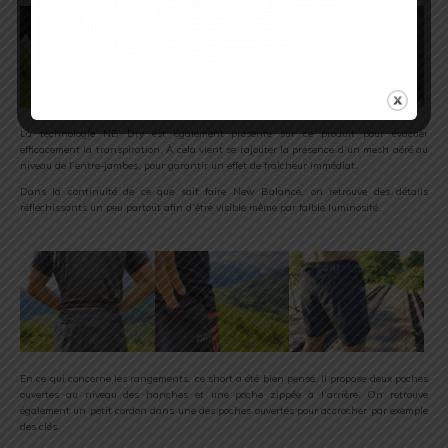
La technologie NB Dry est également présente sur ce produit pour évacuer
efficacement la transpiration. À cela vient se rajouter la présence d’un mesh aéré au
niveau de l’entre-jambes, pour garantir un effet de fraîcheur immédiat.
Dans la continuité de ce que sait faire New Balance, on retrouve des détails
réfléchissants un peu partout afin d’être visible même par faible luminosité.
En ce qui concerne les rangements, ce short a été bien pensé. Il propose deux poches
ouvertes au niveau des hanches et une poche zippée à l’arrière. On retrouve
également un petit cordon dans une des poches ouvertes pour accrocher par exemple
des clés.