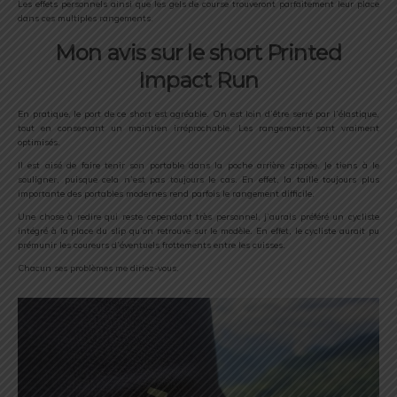
Les effets personnels ainsi que les gels de course trouveront parfaitement leur place
dans ces multiples rangements.
Mon avis sur le short Printed
Impact Run
En pratique, le port de ce short est agréable. On est loin d’être serré par l’élastique,
tout en conservant un maintien irréprochable. Les rangements sont vraiment
optimisés.
Il est aisé de faire tenir son portable dans la poche arrière zippée. Je tiens à le
souligner, puisque cela n’est pas toujours le cas. En effet, la taille toujours plus
importante des portables modernes rend parfois le rangement difficile.
Une chose à redire qui reste cependant très personnel, j’aurais préféré un cycliste
intégré à la place du slip qu’on retrouve sur le modèle. En effet, le cycliste aurait pu
prémunir les coureurs d’éventuels frottements entre les cuisses.
Chacun ses problèmes me diriez-vous.