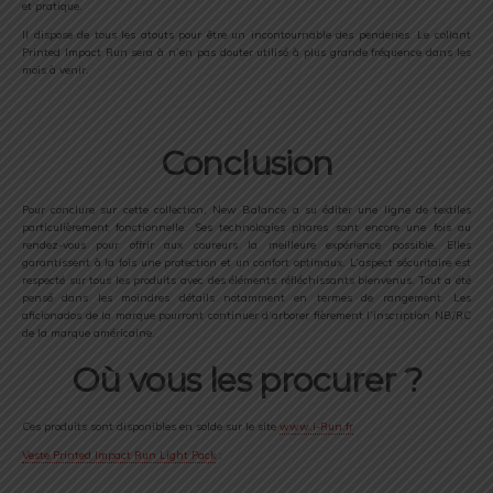
et pratique.
Il dispose de tous les atouts pour être un incontournable des penderies. Le collant
Printed Impact Run sera à n’en pas douter utilisé à plus grande fréquence dans les
mois à venir.
Conclusion
Pour conclure sur cette collection, New Balance a su éditer une ligne de textiles
particulièrement fonctionnelle. Ses technologies phares sont encore une fois au
rendez-vous pour offrir aux coureurs la meilleure expérience possible. Elles
garantissent à la fois une protection et un confort optimaux. L’aspect sécuritaire est
respecté sur tous les produits avec des éléments réfléchissants bienvenus. Tout a été
pensé dans les moindres détails notamment en termes de rangement. Les
aficionados de la marque pourront continuer d’arborer fièrement l’inscription NB/RC
de la marque américaine.
Où vous les procurer ?
Ces produits sont disponibles en solde sur le site
www.i-Run.fr
Veste Printed Impact Run Light Pack
: