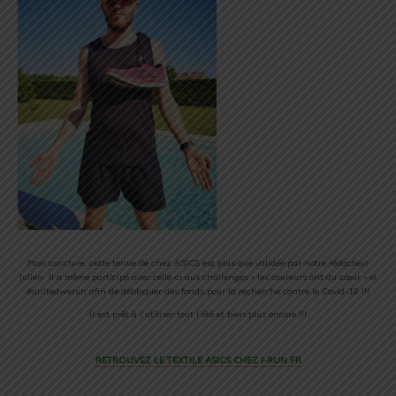
Pour conclure, cette tenue de chez ASICS est plus que validée par notre rédacteur
Julien. Il a même participé avec celle-ci aux challenges « les coureurs ont du cœur » et
#unitedwerun afin de débloquer des fonds pour la recherche contre le Covid-19 !!!
Il est prêt à l’utiliser tout l’été et bien plus encore !!!
RETROUVEZ LE TEXTILE ASICS CHEZ I-RUN.FR