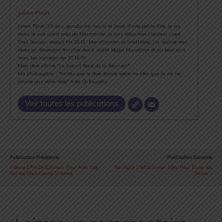
Julien Picot
Julien Picot, 35 ans, gendarme, marié et papa d'une petite fille. Je vis
dans le sud-ouest près de Marmande. Je suis rédacteur / testeur chez
Trail Session depuis fin 2018. Marathonien et triathlète, j'ai réalisé mes
rêves en devenant finisher des 6 world Major Marathon et en bouclant
mon 1er Ironman en 2019 !!!
Mon rêve ultime "Le Grand Raid de la Réunion"...
Ma philosophie : "Faites que le rêve dévore votre vie afin que la vie ne
dévore pas votre rêve" A.de St-Exupéry
Voir toutes les publications
Publication Précédente
Publication Suivante
Sense 4 Pro De Salomon : Pour Aller Vite
Sac Agile 2 Set Salomon : Idéal Pour Toutes Vos
Sur Vos Trails Courte Distance
Sorties