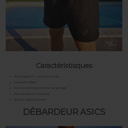
Caractéristisques
Technologie D1 : maintien au sec
Cuissard intégré
Ceinture élastique à cordon de serrage
Poche arrière à la ceinture
Bandes réfléchissantes
DÉBARDEUR ASICS