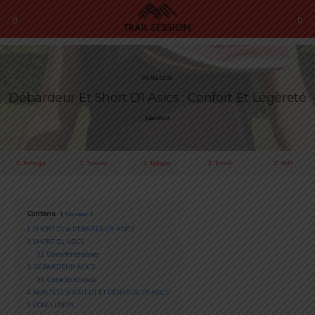
29 Mai 2020
Débardeur Et Short D1 Asics : Confort Et Légèreté
Julien Picot
Partager
Tweeter
Épingler
E-mail
SMS
Contenu
Masquer
1
SHORT D1 et DEBARDEUR ASICS
2
SHORT D1 ASICS
2.1
Caractéristisques
3
DÉBARDEUR ASICS
3.1
Caractéristiques
4
MON TEST SHORT D1 ET DÉBARDEUR ASICS
5
CONCLUSION