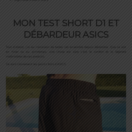
MON TEST SHORT D1 ET
DÉBARDEUR ASICS
Tout d’abord, j’ai eu l’occasion de tester cet ensemble depuis décembre. Que ce soit
en hiver ou au printemps, une chose est sûre c’est le confort et la légèreté
indéniables de ces produits.
Ce sont clairement les points forts d’ASICS.