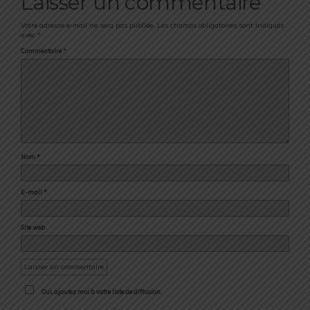
Laisser un commentaire
Votre adresse e-mail ne sera pas publiée.
Les champs obligatoires sont indiqués
avec
*
Commentaire
*
Nom
*
E-mail
*
Site web
Oui, ajoutez moi à votre liste de diffusion.