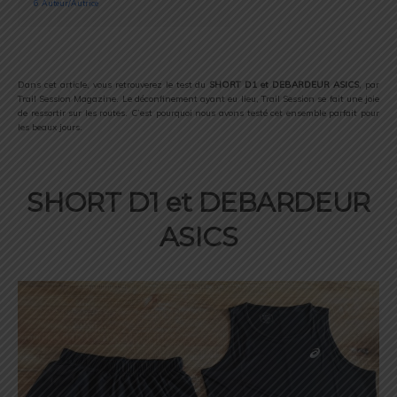
6
Auteur/Autrice
Dans cet article, vous retrouverez le test du
SHORT D1 et DEBARDEUR ASICS
, par
Trail Session Magazine. Le déconfinement ayant eu lieu, Trail Session se fait une joie
de ressortir sur les routes. C’est pourquoi nous avons testé cet ensemble parfait pour
les beaux jours.
SHORT D1 et DEBARDEUR
ASICS