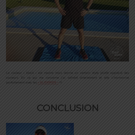
La couleur « black » est neutre mais donne un certain style plutôt apprécié des
coureurs. En ce qui me concerne j’ai adhéré directement et elle s’harmonise
parfaitement avec les
« GLIDERIDE »
!!!
CONCLUSION