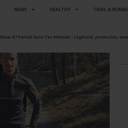
Y
NEWS
HEALTHY
TRAIL & RUNN
Wear R7 Partial Gore-Tex Infinium : Légèreté, protection, inno