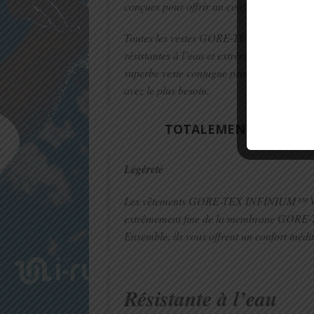
conçues pour offrir un confort supérieur.
Toutes les vestes GORE-TEX INFINIUM
résistantes à l’eau et extrêmement respiran
superbe veste conjugue protection avec res
avez le plus besoin.
TOTALEMENT COUPE-V
Légèreté
Les vêtements GORE-TEX INFINIUM™ WI
extrêmement fine de la membrane GOR
Ensemble, ils vous offrent un confort inéd
Résistante à l’eau