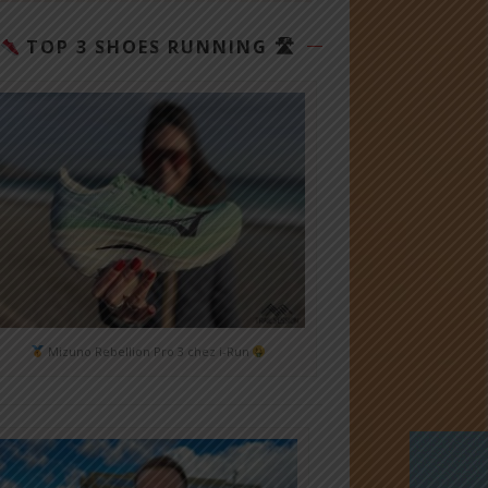
TOP 3 SHOES RUNNING 🛣
Mizuno Rebellion Pro 3 chez i-Run