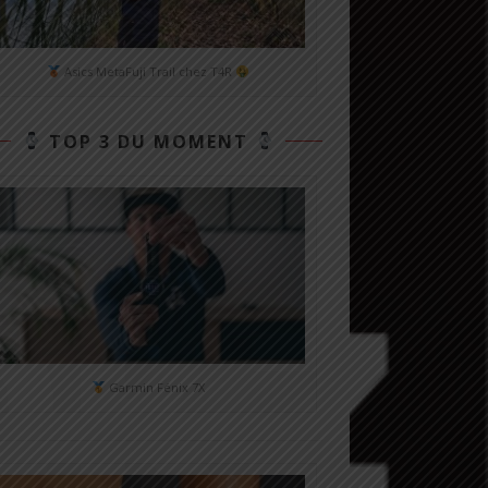
Asics MetaFuji Trail chez T4R
TOP 3 DU MOMENT
Garmin Fénix 7X