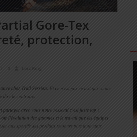
artial Gore-Tex
reté, protection,
0
Loïc Roig
hance chez Trail Session
. Et ce n’est pas ce test qui va me
re dire le contraire.
ut partager avec vous notre ressenti c’est juste top !
voir l’évolution des gammes et le travail que les équipes
er aux sportifs des produits toujours plus innovants.