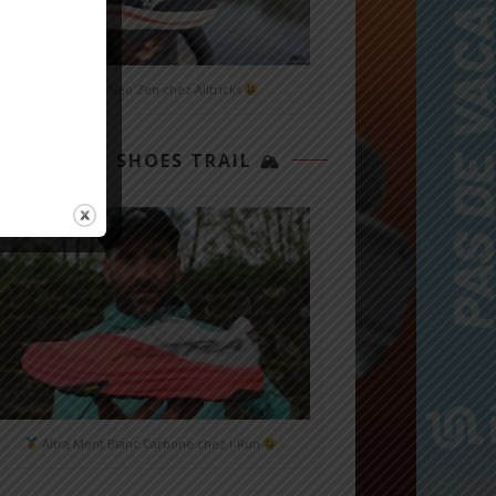
Mizuno Neo Zen chez Alltricks
TOP 3 SHOES TRAIL 🏔
Altra Mont Blanc Carbone chez i-Run