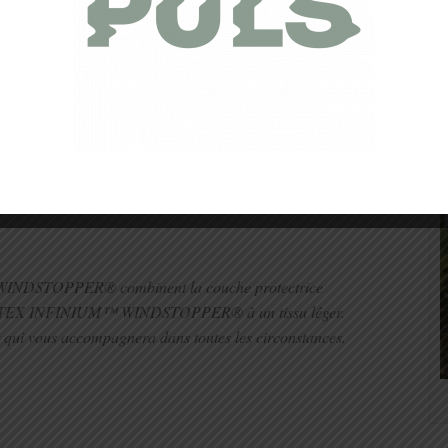
™ WINDSTOPPER® sont durablement coupe-vent,
tes. Face aux circonstances les plus diverses, votre
pirabilité pour assurer votre confort alors que vous en
ENT. EXTRÊMEMENT RESPIRANT.
NDSTOPPER® combinent la couche protectrice
E-TEX INFINIUM™ WINDSTOPPER® à un tissu léger.
it qui vous accompagnera dans toutes les circonstances.