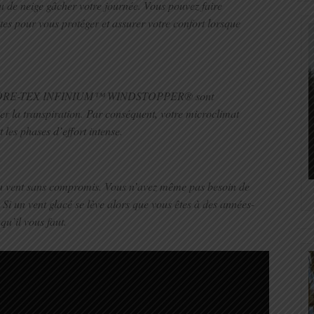
ou de neige gâcher votre journée. Vous pouvez faire
stes pour vous protéger et assurer votre confort lorsque
ane GORE-TEX INFINIUM™ WINDSTOPPER® sont
r la transpiration. Par conséquent, votre microclimat
les phases d’effort intense.
u vent sans compromis. Vous n’avez même pas besoin de
l. Si un vent glacé se lève alors que vous êtes à des années-
qu’il vous faut.