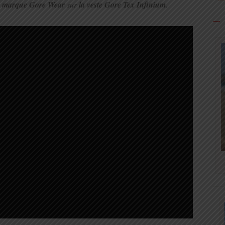
la marque Gore Wear
sur
la veste Gore Tex Infinium
.