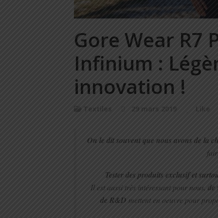
Gore Wear R7 P
Infinium : Légè
innovation !
Textiles
29 mars 2019
Like
On le dit souvent que nous avons de la c
fai
Tester des produits exclusif et surto
Il est aussi très intéressant pour nous,
de 
de R&D
mettent en oeuvre pour propos