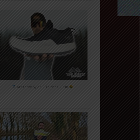
Arc'teryx Sylan GTX chez i-Run