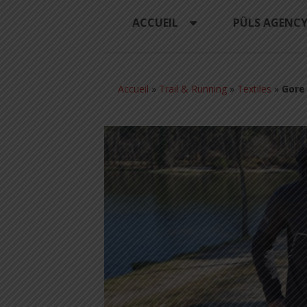
ACCUEIL
PÜLS AGENC
Accueil
»
Trail & Running
»
Textiles
»
Gore 