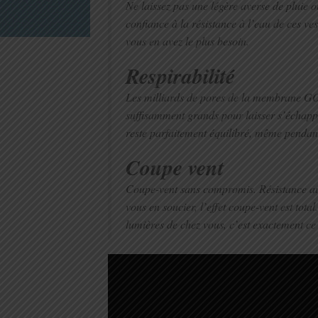
Ne laissez pas une légère averse de pluie 
confiance à la résistance à l’eau de ces ve
vous en avez le plus besoin.
Respirabilité
Les milliards de pores de la membr
suffisamment grands pour laisser s’échappe
reste parfaitement équilibré, même pendant 
Coupe vent
Coupe-vent sans compromis. Résistance a
vous en soucier, l’effet coupe-vent est tota
lumières de chez vous, c’est exactement ce 