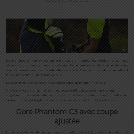
Veste Gore Phantom C3 – sans manche
Les manches sont amovibles par le biais de zip intégrés. Ces derniers ne sont pas
gênants lors de séances manches baissées. Facilement accessibles sous les aisselles,
elles s’enlèvent sans trop de difficulté sur le vélo. Pour ce qui est de les remettre il
faudra bien entendu descendre de selle.
Le système est bien conçu et ne se voit pas trop en fonction hivernale.
Une fois la veste transformée en gilet, cette dernière dispose de mancherons
supplémentaires ce qui a été ma grande surprise. Les mancherons sont agréables et
viennent prolonger le gilet comme vous pouvez le voir sur la photo ci-dessus.
Gore Phantom C3 avec coupe
ajustée
La coupe a été spécialement pensée pour le vélo, avec un dos allongé permettant de