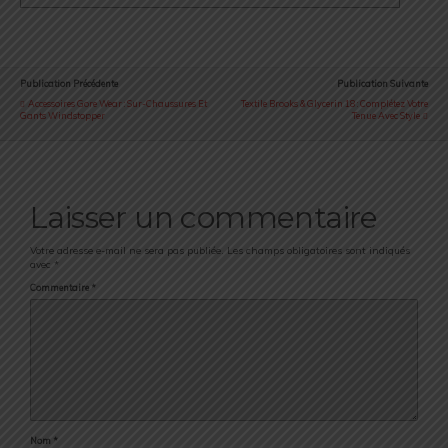
Publication Précédente
Publication Suivante
Accessoires Gore Wear : Sur-Chaussures Et
Textile Brooks & Glycerin 18 : Complétez Votre
Gants Windstopper
Tenue Avec Style
Laisser un commentaire
Votre adresse e-mail ne sera pas publiée.
Les champs obligatoires sont indiqués
avec
*
Commentaire
*
Nom
*