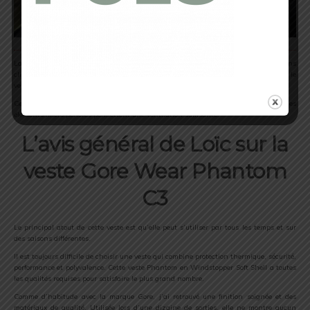
La membrane Gore Windstopper se rend indispensable lorsque les conditions
climatiques se dégradent. Cette technologie propose une protection totale contre le
vent et durablement déperlante. J’ai bien dit « déperlante » et non étanche donc.
Ces protections contre les éléments ne sont pas au détriment de la respiration. Des
éléments micro perforés permettent une ventilation suffisante.
L’avis général de Loïc sur la
veste Gore Wear Phantom
C3
Le principal atout de cette veste est qu’elle peut s’utiliser par tous les temps et sur
des saisons différentes.
Il est toujours difficile de choisir une veste qui combine protection thermique, sécurité,
performance et polyvalence. Cette veste Phantom en Windstopper Soft Shell a toutes
les qualités requises pour satisfaire le plus grand nombre.
Comme d’habitude avec la marque Gore, j’ai retrouvé une finition soignée et des
matériaux de qualité. Utilisée lors d’une dizaine de sorties, elle ne montre aucun