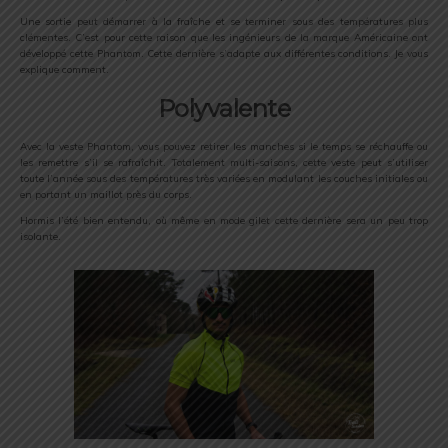
Une sortie peut démarrer à la fraîche et se terminer sous des températures plus
clémentes. C’est pour cette raison que les ingénieurs de la marque Américaine ont
développé cette Phantom. Cette dernière s’adapte aux différentes conditions. Je vous
explique comment.
Polyvalente
Avec la veste Phantom, vous pouvez retirer les manches si le temps se réchauffe ou
les remettre s’il se rafraîchit. Totalement multi-saisons, cette veste peut s’utiliser
toute l’année sous des températures très variées en modulant les couches initiales ou
en portant un maillot près du corps.
Hormis l’été bien entendu, où même en mode gilet cette dernière sera un peu trop
isolante.