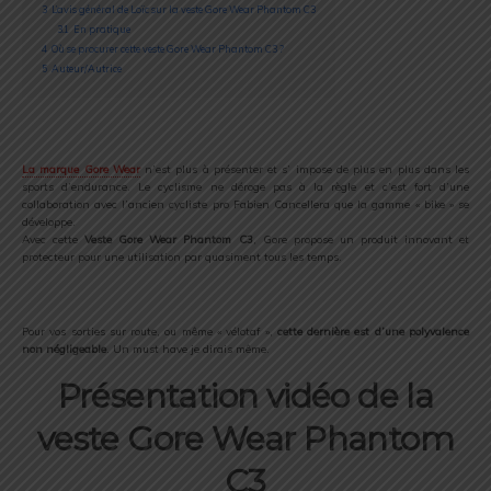
3
L’avis général de Loïc sur la veste Gore Wear Phantom C3
3.1
En pratique
4
Où se procurer cette veste Gore Wear Phantom C3 ?
5
Auteur/Autrice
La marque Gore Wear
n’est plus à présenter et s’ impose de plus en plus dans les
sports d’endurance. Le cyclisme ne déroge pas à la règle et c’est fort d’une
collaboration avec l’ancien cycliste pro Fabien Cancellera que la gamme « bike » se
développe.
Avec cette
Veste Gore Wear Phantom C3
, Gore propose un produit innovant et
protecteur pour une utilisation par quasiment tous les temps.
Pour vos sorties sur route, ou même « vélotaf »,
cette dernière est d’une polyvalence
non négligeable
. Un must have je dirais même.
Présentation vidéo de la
veste Gore Wear Phantom
C3