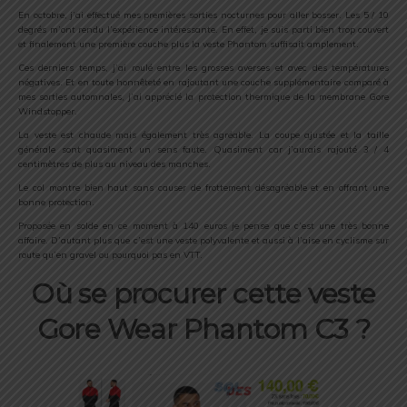
En octobre, j’ai effectué mes premières sorties nocturnes pour aller bosser. Les 5 / 10
degrés m’ont rendu l’expérience intéressante. En effet, je suis parti bien trop couvert
et finalement une première couche plus la veste Phantom suffisait amplement.
Ces derniers temps, j’ai roulé entre les grosses averses et avec des températures
négatives. Et en toute honnêteté en rajoutant une couche supplémentaire comparé à
mes sorties automnales, j’ai apprécié la protection thermique de la membrane Gore
Windstopper.
La veste est chaude mais également très agréable. La coupe ajustée et la taille
générale sont quasiment un sens faute. Quasiment car j’aurais rajouté 3 / 4
centimètres de plus au niveau des manches.
Le col montre bien haut sans causer de frottement désagréable et en offrant une
bonne protection.
Proposée en solde en ce moment à 140 euros je pense que c’est une très bonne
affaire. D’autant plus que c’est une veste polyvalente et aussi à l’aise en cyclisme sur
route qu’en gravel ou pourquoi pas en VTT.
Où se procurer cette veste
Gore Wear Phantom C3 ?