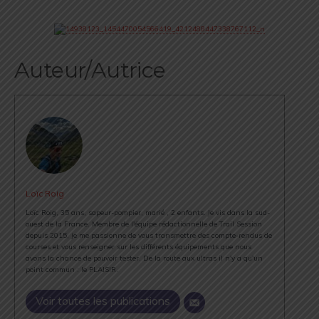
Auteur/Autrice
Loïc Roig
Loïc Roig, 35 ans, sapeur-pompier, marié , 2 enfants. Je vis dans la sud-
ouest de la France. Membre de l'équipe rédactionnelle de Trail Session
depuis 2015, je me passionne de vous transmettre des compte-rendus de
courses et vous renseigner sur les différents équipements que nous
avons la chance de pouvoir tester. De la route aux ultras il n'y a qu'un
point commun : le PLAISIR.
Voir toutes les publications