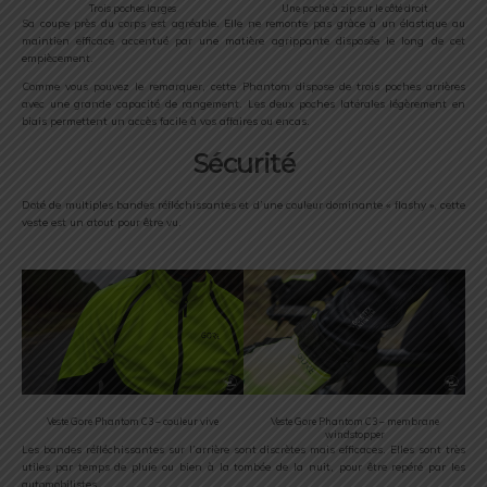
Trois poches larges
Une poche à zip sur le côté droit
Sa coupe près du corps est agréable. Elle ne remonte pas grâce à un élastique au
maintien efficace accentué par une matière agrippante disposée le long de cet
empiècement.
Comme vous pouvez le remarquer, cette Phantom dispose de trois poches arrières
avec une grande capacité de rangement. Les deux poches latérales légèrement en
biais permettent un accès facile à vos affaires ou encas.
Sécurité
Doté de multiples bandes réfléchissantes et d’une couleur dominante « flashy », cette
veste est un atout pour être vu.
Veste Gore Phantom C3 – couleur vive
Veste Gore Phantom C3 – membrane
windstopper
Les bandes réfléchissantes sur l’arrière sont discrètes mais efficaces. Elles sont très
utiles par temps de pluie ou bien à la tombée de la nuit, pour être repéré par les
automobilistes.