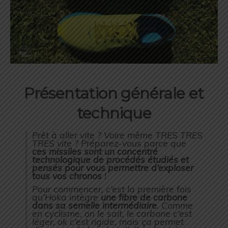
Présentation générale et
technique
Prêt à aller vite ? Voire même TRES TRES
TRES vite ? Préparez-vous parce que
ces missiles sont un concentré
technologique de procédés étudiés et
pensés pour vous permettre d’exploser
tous vos chronos
!
Pour commencer, c’est la première fois
qu’Hoka intègre
une fibre de carbone
dans sa semelle intermédiaire
. Comme
en cyclisme, on le sait, le carbone c’est
léger, ok c’est rigide, mais ça permet