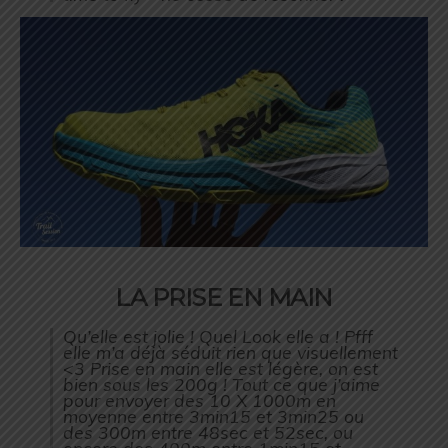
LA PRISE EN MAIN
Qu’elle est jolie ! Quel Look elle a ! Pfff
elle m’a déjà séduit rien que visuellement
<3 Prise en main elle est légère, on est
bien sous les 200g ! Tout ce que j’aime
pour envoyer des 10 X 1000m en
moyenne entre 3min15 et 3min25 ou
des 300m entre 48sec et 52sec, ou