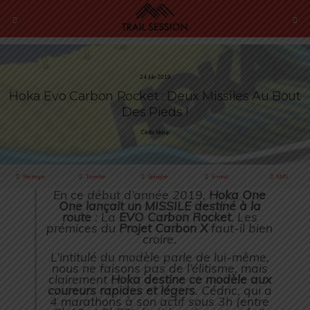
24 Juin 2019
Hoka Evo Carbon Rocket : Deux Missiles Au Bout
Des Pieds !
Cédric Masip
Partager
Tweeter
Épingler
E-mail
SMS
En ce début d’année 2019,
Hoka One
One lançait un MISSILE destiné à la
route
: La
EVO Carbon Rocket
. Les
prémices du
Projet Carbon X
faut-il bien
croire.
L’intitulé du modèle parle de lui-même,
nous ne faisons pas de l’élitisme, mais
clairement
Hoka destine ce modèle aux
coureurs rapides et légers
. Cédric, qui a
4 marathons à son actif sous 3h (entre