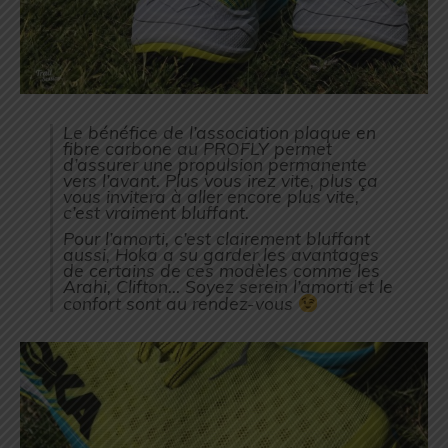
Le bénéfice de l’association plaque en
fibre carbone au PROFLY permet
d’assurer une propulsion permanente
vers l’avant. Plus vous irez vite, plus ça
vous invitera à aller encore plus vite,
c’est vraiment bluffant.
Pour l’amorti, c’est clairement bluffant
aussi, Hoka a su garder les avantages
de certains de ces modèles comme les
Arahi, Clifton… Soyez serein l’amorti et le
confort sont au rendez-vous