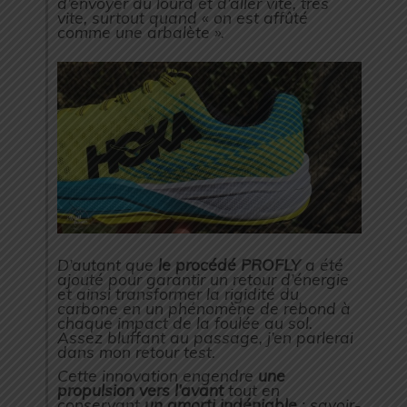
d’envoyer du lourd et d’aller vite, très
vite, surtout quand « on est affûté
comme une arbalète ».
D’autant que
le procédé PROFLY
a été
ajouté pour garantir un retour d’énergie
et ainsi transformer la rigidité du
carbone en un phénomène de rebond à
chaque impact de la foulée au sol.
Assez bluffant au passage, j’en parlerai
dans mon retour test.
Cette innovation engendre
une
propulsion vers l’avant
tout en
conservant
un amorti indéniable
: savoir-