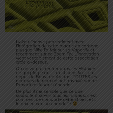
Hoka n’innove pas vraiment avec
l’intégration de cette plaque en carbone
puisque Nike l’a fait sur sa Vaporfly et
récemment sur sa Zoom Fly. L’innovation
vient véritablement de cette association
citée ci-dessus.
On ne va pas rentrer dans les Histoires
de qui plagie qui … c’est sans fin … car
depuis le Boost de Adidas, TOUTES les
marques du marché ont travaillé sur de
l’amorti restituant l’énergie.
De plus il me semble que ce que
souhaitent savoir tous les runners, c’est
comment se comporte cette shoes, et si
le prix en vaut la chandelle