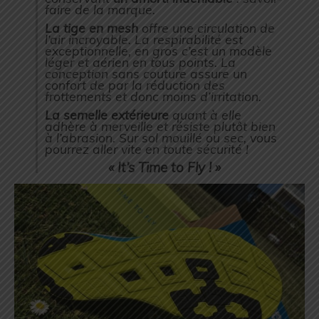
faire de la marque.
La tige en mesh
offre une circulation de
l’air incroyable. La respirabilité est
exceptionnelle, en gros c’est un modèle
léger et aérien en tous points. La
conception sans couture assure un
confort de par la réduction des
frottements et donc moins d’irritation.
La semelle extérieure
quant à elle
adhère à merveille et résiste plutôt bien
à l’abrasion. Sur sol mouillé ou sec, vous
pourrez aller vite en toute sécurité !
« It’s Time to Fly ! »