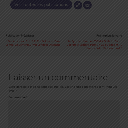
Voir toutes les publications
Publication Précédente
Publication Suivante
Sac Advanced Skin 12L Par Salomon : Osez
La Sportiva Limitless T-Shirt Et Medal Short :
Le Max De Confort Sur Vos Longues Distances
Confort Et Légèreté Pour Un Duo Gagnant Au
!
Service De La Performance !
Laisser un commentaire
Votre adresse e-mail ne sera pas publiée.
Les champs obligatoires sont indiqués
avec
*
Commentaire
*