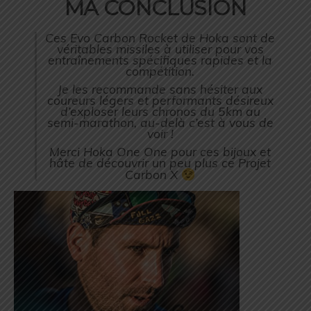
MA CONCLUSION
Ces Evo Carbon Rocket de Hoka sont de
véritables missiles à utiliser pour vos
entraînements spécifiques rapides et la
compétition.
Je les recommande sans hésiter aux
coureurs légers et performants désireux
d’exploser leurs chronos du 5km au
semi-marathon, au-delà c’est à vous de
voir !
Merci Hoka One One pour ces bijoux et
hâte de découvrir un peu plus ce Projet
Carbon X