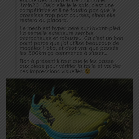
encore des 400m entre 1min15 et
1min20 ! Déjà elle je le sais, c’est une
compétitrice et il ne faudra pas que je
grossisse trop post courses, sinon elle
restera au placard.
Le mesh est hyper aéré sur l’avant-pied.
La semelle extérieure semble
accrocheuse et robuste… Ca c’est un bon
point parce que j’ai utilisé beaucoup de
modèles Hoka, et c’est vrai que passés
les 500km ça commence à s’user…
Bon à présent il faut que je les passe
aux pieds pour vérifier la taille et valider
ces impressions visuelles