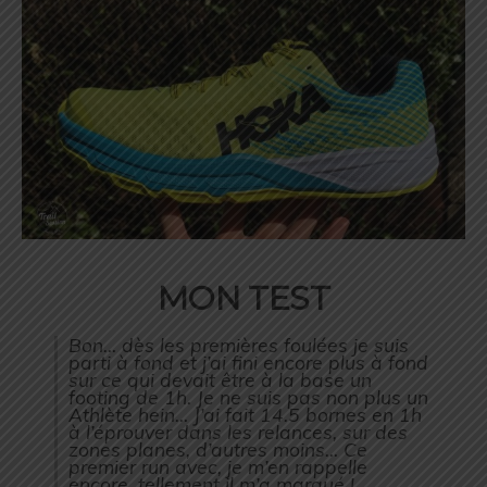
MON TEST
Bon… dès les premières foulées je suis
parti à fond et j’ai fini encore plus à fond
sur ce qui devait être à la base un
footing de 1h. Je ne suis pas non plus un
Athlète hein… J’ai fait 14.5 bornes en 1h
à l’éprouver dans les relances, sur des
zones planes, d’autres moins… Ce
premier run avec, je m’en rappelle
encore, tellement il m’a marqué !