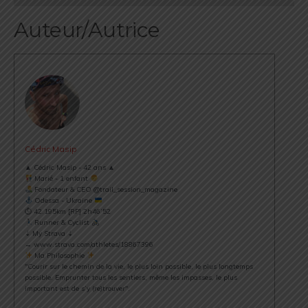
Auteur/Autrice
Cédric Masip
▲ Cédric Masip - 42 ans ▲
Marié - 1 enfant
Fondateur & CEO @trail_session_magazine
Odessa - Ukraine
⏱ 42.195km [RP] 2h46’52
Runner & Cyclist
⇣ My Strava ⇣
→ www.strava.com/athletes/18867396
Ma Philosophie
"Courir sur le chemin de la vie, le plus loin possible, le plus longtemps
possible. Emprunter tous les sentiers, même les impasses, le plus
important est de s’y (re)trouver".