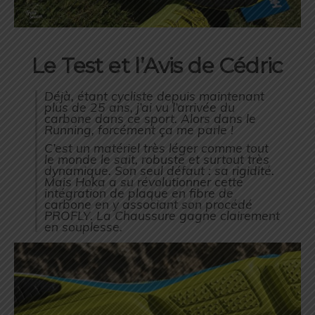
Le Test et l’Avis de Cédric
Déjà, étant cycliste depuis maintenant
plus de 25 ans, j’ai vu l’arrivée du
carbone dans ce sport. Alors dans le
Running, forcément ça me parle !
C’est un matériel très léger comme tout
le monde le sait, robuste et surtout très
dynamique. Son seul défaut : sa rigidité.
Mais Hoka a su révolutionner cette
intégration de plaque en fibre de
carbone en y associant son procédé
PROFLY. La Chaussure gagne clairement
en souplesse.