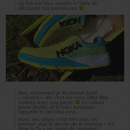
où l’on est tous excités à l’idée de
découvrir nos précieuses
Bon, clairement je les trouve juste
« canons ». Ah c’est sûr vous allez être
visibles avec aux pieds
Le coloris
jaune flashe, et le bleu turquoise
rappelle le ciel bleu azur…
Avec ces shoes c’est très clair, au
premier visu la devise de la marque « It’s
time to fly » ne cesse de résonner !