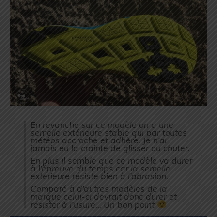
En revanche sur ce modèle on a une
semelle extérieure stable qui par toutes
météos accroche et adhère. Je n’ai
jamais eu la crainte de glisser ou chuter.
En plus il semble que ce modèle va durer
à l’épreuve du temps car la semelle
extérieure résiste bien à l’abrasion.
Comparé à d’autres modèles de la
marque celui-ci devrait donc durer et
résister à l’usure… Un bon point