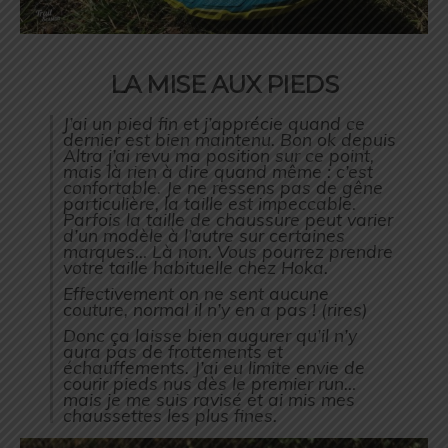
LA MISE AUX PIEDS
J’ai un pied fin et j’apprécie quand ce
dernier est bien maintenu. Bon ok depuis
Altra j’ai revu ma position sur ce point,
mais là rien à dire quand même : c’est
confortable. Je ne ressens pas de gêne
particulière, la taille est impeccable.
Parfois la taille de chaussure peut varier
d’un modèle à l’autre sur certaines
marques… Là non. Vous pourrez prendre
votre taille habituelle chez Hoka.
Effectivement on ne sent aucune
couture, normal il n’y en a pas ! (rires)
Donc ça laisse bien augurer qu’il n’y
aura pas de frottements et
échauffements. J’ai eu limite envie de
courir pieds nus dès le premier run…
mais je me suis ravisé et ai mis mes
chaussettes les plus fines.