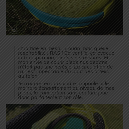
Et la tige en mesh… Pouah mais quelle
respirabilité ! RAS ! Ca ventile, ça évacue
la transpiration, pieds secs assurés. Et
mon envie de courir pieds nus dedans
n’était pas une hérésie. La circulation de
l’air est impeccable du bout des orteils
au talon.
Je n’ai pas eu la moindre ampoule ni le
moindre échauffement au niveau de mes
pieds, la conception sans couture joue
donc parfaitement son rôle.