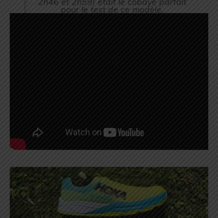
2h46 et 2h59) était le cobaye parfait
pour le test de ce modèle.