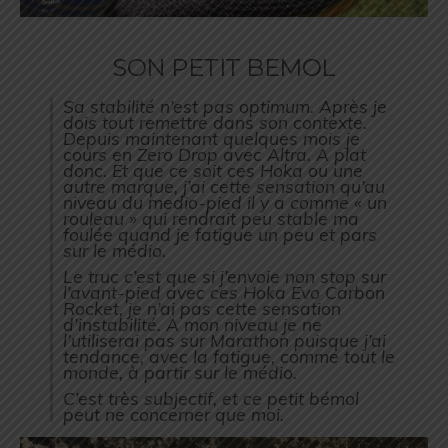
SON PETIT BEMOL
Sa stabilité n’est pas optimum. Après je
dois tout remettre dans son contexte.
Depuis maintenant quelques mois je
cours en Zero Drop avec Altra. A plat
donc. Et que ce soit ces Hoka ou une
autre marque, j’ai cette sensation qu’au
niveau du medio-pied il y a comme « un
rouleau » qui rendrait peu stable ma
foulée quand je fatigue un peu et pars
sur le médio.
Le truc c’est que si j’envoie non stop sur
l’avant-pied avec ces Hoka Evo Carbon
Rocket, je n’ai pas cette sensation
d’instabilité. A mon niveau je ne
l’utiliserai pas sur Marathon puisque j’ai
tendance, avec la fatigue, comme tout le
monde, à partir sur le médio.
C’est très subjectif, et ce petit bémol
peut ne concerner que moi.