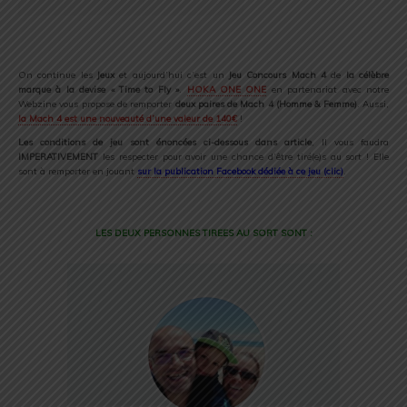
On continue les
Jeux
et aujourd’hui c’est un
Jeu Concours Mach 4
de
la célèbre
marque à la devise « Time to Fly »
.
HOKA ONE ONE
en partenariat avec notre
Webzine vous propose de remporter
deux paires de Mach 4 (Homme & Femme)
. Aussi,
la Mach 4 est une nouveauté d’une valeur de 140€
!
Les conditions de jeu sont énoncées ci-dessous dans article
, Il vous faudra
IMPERATIVEMENT
les respecter pour avoir une chance d’être tiré(e)s au sort ! Elle
sont à remporter en jouant
sur la publication Facebook dédiée à ce jeu (clic)
.
LES DEUX PERSONNES TIREES AU SORT SONT :