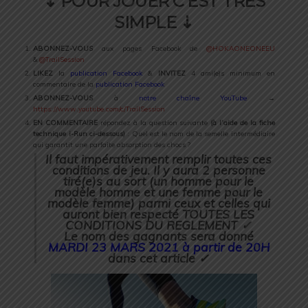
⇣ POUR JOUER C’EST TRES
SIMPLE ⇣
ABONNEZ-VOUS
aux pages Facebook de
@HOKAONEONEEU
&
@TrailSession
LIKEZ
la
publication Facebook
&
INVITEZ
4 ami(e)s minimum en
commentaire de la
publication Facebook
ABONNEZ-VOUS
à
notre chaîne YouTube
→
https://www.youtube.com/c/TrailSession
EN COMMENTAIRE
répondez à la question suivante
(à l’aide de la fiche
technique i-Run ci-dessous)
: Quel est le nom de la semelle intermédiaire
qui garantit une parfaite absorption des chocs ?
Il faut impérativement remplir toutes ces
conditions de jeu.
Il y aura 2 personne
tiré(e)s au sort (un homme pour le
modèle homme et une femme pour le
modèle femme) parmi ceux et celles qui
auront bien respecté TOUTES LES
CONDITIONS DU REGLEMENT ✓
Le nom des gagnants sera donné
MARDI 23 MARS 2021 à partir de 20H
dans cet article ✓