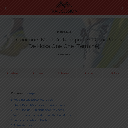
16 Mars 2021
Jeu Concours Mach 4 : Remportez Deux Paires
De Hoka One One (Terminé)
Cédric Masip
Partager
Tweeter
Épingler
E-mail
SMS
Contenu
Masquer
1
Règlement du Jeu Concours Mach 4
1.1
⇣ POUR JOUER C’EST TRES SIMPLE ⇣
2
Fiche Produit i-Run : Jeu Concours Mach 4
3
Vidéo de présentation des Hoka One One Mach 4
4
Retrouvez le test de la Mach 3
5
Auteur/Autrice