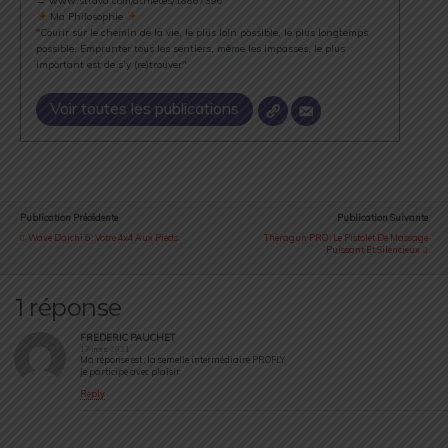
→ www.strava.com/athletes/18867396
Ma Philosophie
"Courir sur le chemin de la vie, le plus loin possible, le plus longtemps
possible. Emprunter tous les sentiers, même les impasses, le plus
important est de s’y (re)trouver".
Voir toutes les publications
Publication Précédente
Publication Suivante
Wave Daichi 6 : Votre 4x4 Aux Pieds
Theragun PRO : Le Pistolet De Massage
Puissant Et Silencieux
1 réponse
FREDERIC PAUCHET
17 mars 2021
Ma réponse est : la semelle intermédiaire PROFLY
Je participe avec plaisir
Reply