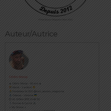
©Trail Session Magazine, Mars 2021
Auteur/Autrice
Cédric Masip
▲ Cédric Masip - 42 ans ▲
Marié - 1 enfant
Fondateur & CEO @trail_session_magazine
Odessa - Ukraine
⏱ 42.195km [RP] 2h46’52
Runner & Cyclist
⇣ My Strava ⇣