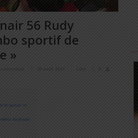
inair 56 Rudy
mbo sportif de
le »
ccessoires
25 août 2021
Like
0
e et Spinair 56
modèles Keyblade