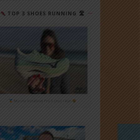
TOP 3 SHOES RUNNING 🛣
Mizuno Rebellion Pro 3 chez i-Run