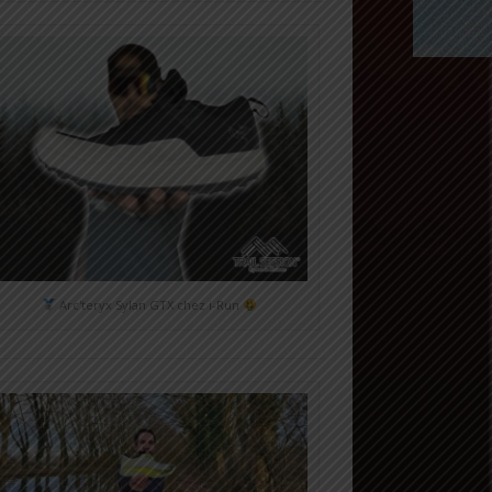
Arc'teryx Sylan GTX chez i-Run