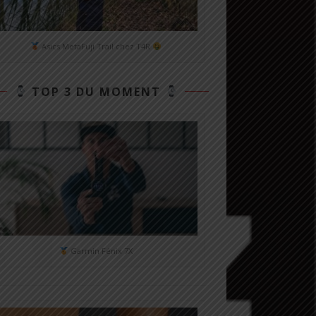
Asics MetaFuji Trail chez T4R
TOP 3 DU MOMENT
Garmin Fénix 7X