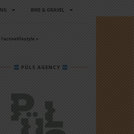
ING
BIKE & GRAVEL
l’activelifestyle »
PÜLS AGENCY