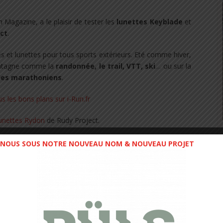
on Magazine,
a le plaisir de tester les
lunettes Keyblade
et
ct
.
es et lunettes pour tous sports extérieurs. Eté comme hiver,
montagne comme la
randonnée, le trail, VTT, ski
… ou sur la
 les marathoniens
.
unettes Rydon
de Rudy Project.
t du modèle Keyblade, axé sur la performance sportive, et le
NOUS SOUS NOTRE NOUVEAU NOM & NOUVEAU PROJET
 le sport ou même simplement pour sortir en ville !