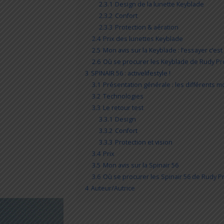
2.3.1
Design de la lunette Keyblade
2.3.2
Confort
2.3.3
Protection & aération
2.4
Prix des lunettes Keyblade
2.5
Mon avis sur la Keyblade : l’essayer c’est
2.6
Où se procurer les Keyblade de Rudy Pro
3
SPINAIR 56 : activelifestyle !
3.1
Présentation générale : les différents m
3.2
Technologies
3.3
Le retour test
3.3.1
Design
3.3.2
Confort
3.3.3
Protection et vision
3.4
Prix
3.5
Mon avis sur la Spinair 56
3.6
Où se procurer les Spinair 56 de Rudy Pr
4
Auteur/Autrice