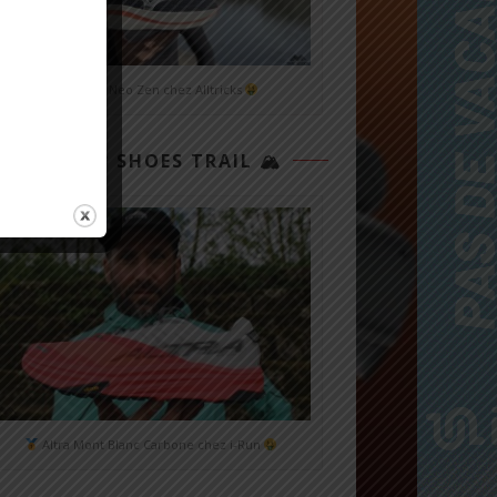
Mizuno Neo Zen chez Alltricks
TOP 3 SHOES TRAIL 🏔
Altra Mont Blanc Carbone chez i-Run