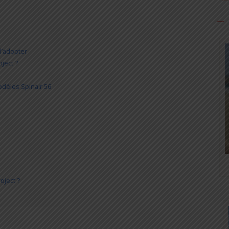
 l’adopter
ject ?
odèles Spinair 56
oject ?