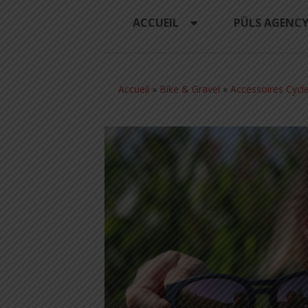
ACCUEIL
PÜLS AGENC
Accueil
»
Bike & Gravel
»
Accessoires Cycl