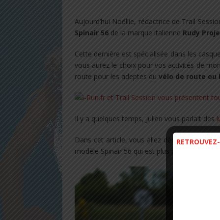
Aujourd’hui Noëllie, rédactrice de Trail Sessi
Spinair 56
de la marque italienne
Rudy Proje
Cette dernière est spécialisée dans les casqu
vous aurez le choix pour vos activités de 
route pour les adeptes du
vélo de route ou
Il y a quelques temps, Julien vous parlait des
l
Dans cet article, vous allez découvrir le tes
RETROUVEZ-
modèle Spinair 56 qui est plus polyvalent pour