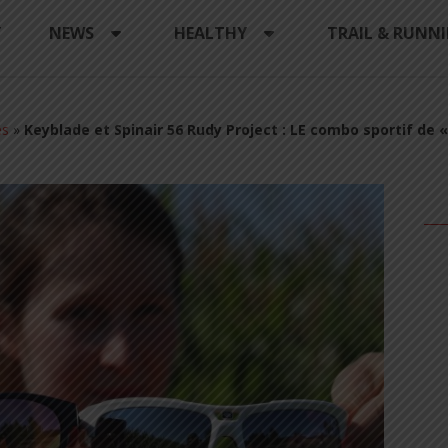
Y
NEWS
HEALTHY
TRAIL & RUNN
es
»
Keyblade et Spinair 56 Rudy Project : LE combo sportif de « 