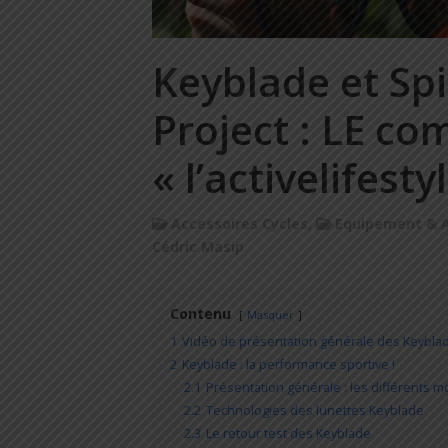
Keyblade et Sp
Project : LE co
« l’activelifesty
Accessoires Cycles
,
Equipement & A
Cédric Masip
Contenu
Masquer
1
Vidéo de présentation générale des Keyblad
2
Keyblade : la performance sportive !
2.1
Présentation générale : les différents 
2.2
Technologies des lunettes Keyblade
2.3
Le retour test des Keyblade