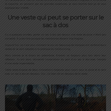
la capuche, en passant par les grandes ouvertures, je vous montre tout ça et vous
explique leur intérêt.
Une veste qui peut se porter sur le
sac à dos
Il y a quelques années, porter un sac à dos par dessus une veste de pluie n’était pas
conseillé. À juste titre puisque les membranes étaient trop fragiles.
Aujourd’hui, ce n’est plus vraiment le cas car beaucoup de marques ont renforcé leurs
vestes et se sont adaptés à la pratique du trail/running.
Mais comme je le disais en préambule, Kiwami va toujours plus loin dans leur
réflexion. Ils ont donc réinventé l’association du port d’un sac à dos avec l’emploi
d’une veste imperméable.
Cette veste dispose de deux innovations majeures pour courir sous la pluie et le vent
avec un sac à dos en dessous. Oui, j’ai bien dit en dessous de la veste.