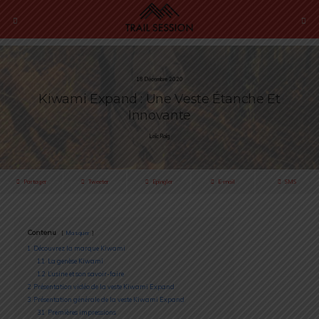
18 Décembre 2020
Kiwami Expand : Une Veste Étanche Et
Innovante
Loïc Roig
Partager
Tweeter
Épingler
E-mail
SMS
Contenu
Masquer
1
Découvrez la marque Kiwami
1.1
La genèse Kiwami
1.2
L’usine et son savoir-faire
2
Présentation vidéo de la veste Kiwami Expand
3
Présentation générale de la veste Kiwami Expand
3.1
Premières impressions