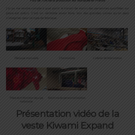
Plus de 70% de la production est fabriquée en France
J’ai pu me rendre compte à quel point le travail de mains des personnes qualifiées sur
place est précis. C’est un véritable savoir faire, loin des grandes usines qu’on peut
s’imaginer pour ce type de fabrique.
Découpe manuelle
Chamoisine
L’ atelier de fabrication
Pièce de trifonction équipe
Machine de personnalisation
nationale
Présentation vidéo de la
veste Kiwami Expand