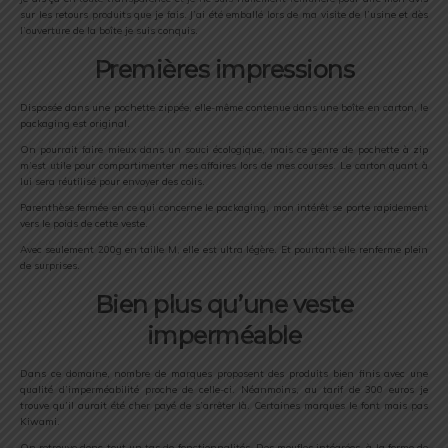
sur les retours produits que je fais. J’ai été emballé lors de ma visite de l’usine et dès
l’ouverture de la boîte je suis conquis.
Premières impressions
Disposée dans une pochette zippée, elle-même contenue dans une boîte en carton, le
packaging est original.
On pourrait faire mieux dans un souci écologique, mais ce genre de pochette à zip
m’est utile pour compartimenter mes affaires lors de mes courses. Le carton quant à
lui sera réutilisé pour envoyer des colis.
Parenthèse fermée en ce qui concerne le packaging, mon intérêt se porte rapidement
vers le poids de cette veste.
Avec seulement 200g en taille M, elle est ultra légère. Et pourtant elle renferme plein
de surprises.
Bien plus qu’une veste
imperméable
Dans ce domaine, nombre de marques proposent des produits bien finis avec une
qualité d’imperméabilité proche de celle-ci. Néanmoins, au tarif de 300 euros je
trouve qu’il aurait été cher payé de s’arrêter là. Certaines marques le font mais pas
Kiwami.
On retrouve donc tout un tas de fonctionnalités. Des moufles intégrées, à la forme de