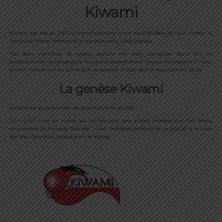
Kiwami
Kiwami est née en 2003 d’une collaboration entre deux athlètes de haut niveau,
la
française Hélène Salomon et le néo-zélandais Craig Watson.
Ces deux triathlètes de niveau mondial ont voulu transposer dans leur vie
professionnelle leur expérience de sportifs globe-trotters. Depuis maintenant 17 ans,
Kiwami innove tout en conservant sa passion initiale pour le dépassement de soi.
La genèse Kiwami
Kiwami est la contraction de deux mots KiWi et AMi.
Le « KiWi » est un oiseau qui ne vole pas, une espèce protégée que l’on trouve
uniquement en Nouvelle Zélande : il est l’emblème national de ce pays et le surnom
des Néo-Zélandais partout dans le monde.