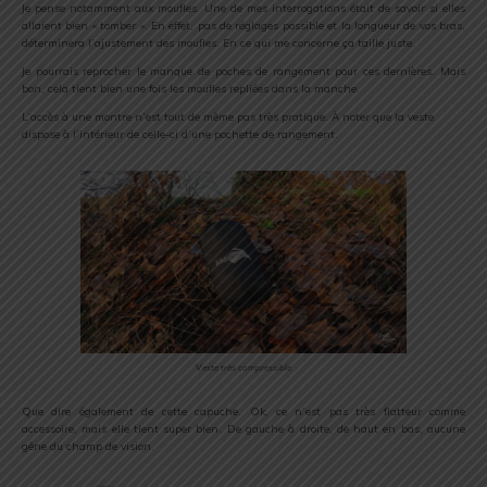
Je pense notamment aux moufles. Une de mes interrogations était de savoir si elles
allaient bien « tomber ». En effet, pas de réglages possible et la longueur de vos bras,
déterminera l’ajustement des moufles. En ce qui me concerne ça taille juste.
Je pourrais reprocher le manque de poches de rangement pour ces dernières. Mais
bon, cela tient bien une fois les moufles repliées dans la manche.
L’accès à une montre n’est tout de même pas très pratique. À noter que la veste
dispose à l’intérieur de celle-ci d’une pochette de rangement.
Veste très compressible
Que dire également de cette capuche. Ok, ce n’est pas très flatteur comme
accessoire, mais elle tient super bien. De gauche à droite, de haut en bas, aucune
gêne du champ de vision.