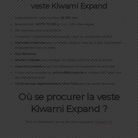
veste Kiwami Expand
Imperméabilité : colonne d’eau
20 000 mm
;
Respirabilité :
MVTR 70 000
gr / m² / 24h Ultra-légère,
200 grammes pour une taille M ;
Innovation « Expandable back-gusset » pour un ajustement parfait
4 grandes ouvertures
pour un accès rapide à votre sac à dos, hydratation
et équipement sous la veste.
Zips étanches
;
Moufles intégrées
pour protéger vos doigts contre la pluie et le froid
Capuche ajustable
et qui suit totalement le mouvement de votre tête
Vision nocturne grâce au
prints réfléchissante
et visible à 360° pour une
sécurité permanente
Conforme avec réglementations Ultra Trails
pour les vestes étanches
Où se procurer la veste
Kiwami Expand ?
Plus d’informations sur le site de la marque en
cliquant ici