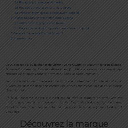
3.2
Bien plus qu’une veste imperméable
3.3
Une veste qui peut se porter sur le sac à dos
3.4
Protection thermique de la veste Kiwami Expand
4
L’avis de Loïc au sujet de la veste Kiwami Expand
4.1
Autres produits proposés par Kiwami
4.2
Rappel des points techniques de la veste Kiwami Expand
5
Où se procurer la veste Kiwami Expand ?
6
Auteur/Autrice
Le 20 octobre
j’ai eu la chance de visiter l’usine Kiwami
et découvrir
la veste Expand
.
Basée à Pau dans les Pyrénées Atlantiques, j’ai fait la connaissance d’une équipe
chaleureuse et professionnelle, travaillant dans un cadre « familial ».
Leur savoir faire n’est quasiment plus à prouver, notamment dans le triathlon, où
Kiwami est présente depuis de nombreuses années sur les podiums des plus grands
championnats.
En ce qui concerne le trail, elle n’est pas en reste et souhaite s’orienter vers des
produits novateurs et techniquement aboutis. C’est grâce à des collaborations avec
des athlètes de renom, comme notamment Jocelyne Pauly, que la gamme trail se fait
une place.
Découvrez la marque