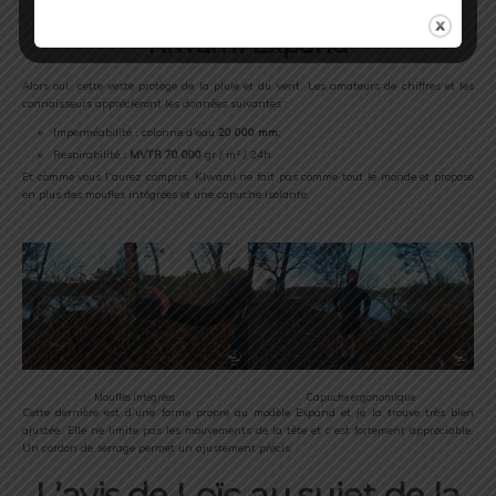
Protection thermique de la veste
Kiwami Expand
Alors oui, cette veste protège de la pluie et du vent. Les amateurs de chiffres et les
connaisseurs apprécieront les données suivantes :
Imperméabilité : colonne d’eau
20 000 mm
;
Respirabilité :
MVTR 70 000
gr / m² / 24h
Et comme vous l’aurez compris, Kiwami ne fait pas comme tout le monde et propose
en plus des moufles intégrées et une capuche isolante.
Moufles intégrées.
Capuche ergonomique
Cette dernière est d’une forme propre au modèle Expand et je la trouve très bien
ajustée. Elle ne limite pas les mouvements de la tête et c’est fortement appréciable.
Un cordon de serrage permet un ajustement précis.
L’avis de Loïc au sujet de la