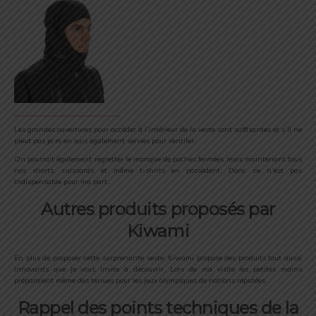
Les grandes ouvertures pour accéder à l’intérieur de la veste sont suffisantes et s’il ne
pleut pas je m’en suis également servies pour ventiler.
On pourrait également regretter le manque de poches fermées mais maintenant tous
nos shorts, cuissards et même t-shirts en possèdent. Donc ce n’est pas
indispensable pour ma part.
Autres produits proposés par
Kiwami
En plus de proposer cette surprenante veste, Kiwami propose des produits tout aussi
innovants que je vous invite à découvrir. Lors de ma visite les petites mains
préparaient même des tenues pour les jeux olympiques de nations réputées.
Rappel des points techniques de la