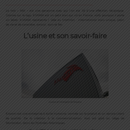
Le mot « AMi » est une personne avec qui l’on est lié d’une affection réciproque.
Comme sur le logo, KiWAMi est un petit kiwi qui vit en France, voilà pourquoi il porte
un béret. KiWAMi représente l’ idée du triathlon : international mais unique, plein
de vie et de caractère, amical, sain et fier.
L’usine et son savoir-faire
L’usine et l’entrepôt de Kiwami
Kiwami est une entreprise à taille humaine, centrée sur le produit et un service client
de qualité. De la création à la commercialisation, tout est géré au siège de
Montardon, dans les Pyrénées Atlantiques.