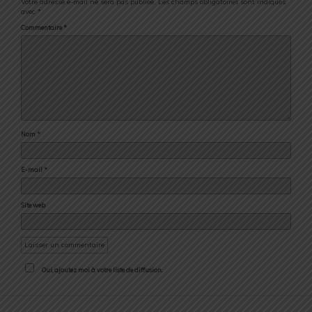
Votre adresse e-mail ne sera pas publiée.
Les champs obligatoires sont indiqués
avec
*
Commentaire
*
Nom
*
E-mail
*
Site web
Oui, ajoutez moi à votre liste de diffusion.