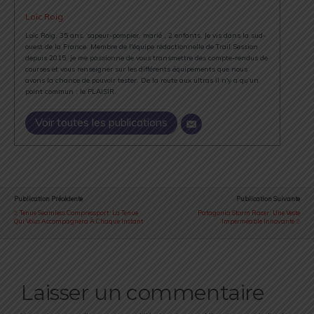
Loïc Roig
Loïc Roig, 35 ans, sapeur-pompier, marié , 2 enfants. Je vis dans la sud-
ouest de la France. Membre de l'équipe rédactionnelle de Trail Session
depuis 2015, je me passionne de vous transmettre des compte-rendus de
courses et vous renseigner sur les différents équipements que nous
avons la chance de pouvoir tester. De la route aux ultras il n'y a qu'un
point commun : le PLAISIR.
Voir toutes les publications
Publication Précédente
Publication Suivante
Tenue Seamless Compressport : La Tenue
Patagonia Storm Racer : Une Veste
Qui Vous Accompagnera À Chaque Instant
Imperméable Innovante
Laisser un commentaire