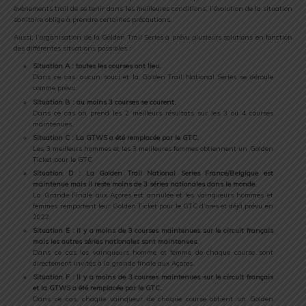
événements trail de se tenir dans les meilleures conditions, l’évolution de la situation
sanitaire oblige à prendre certaines précautions.
Aussi, l’organisation de la Golden Trail Series a prévu plusieurs solutions en fonction
des différentes situations possibles :
Situation A : toutes les courses ont lieu.
Dans ce cas, aucun souci et la Golden Trail National Series se déroule
comme prévu.
Situation B : au moins 3 courses se courent.
Dans ce cas on prend les 2 meilleurs résultats sur les 3 ou 4 courses
maintenues.
Situation C : La GTWS a été remplacée par le GTC.
Les 3 meilleurs hommes et les 3 meilleures femmes obtiennent un Golden
Ticket pour le GTC
Situation D : La Golden Trail National Series France/Belgique est
maintenue mais il reste moins de 3 séries nationales dans le monde.
La Grande Finale aux Açores est annulée et les vainqueurs hommes et
femmes remportent leur Golden Ticket pour le GTC d’ores et déjà prévu en
2022.
Situation E : Il y a moins de 3 courses maintenues sur le circuit français
mais les autres séries nationales sont maintenues.
Dans ce cas les vainqueurs homme et femme de chaque course sont
directement invités à la grande finale aux Açores.
Situation F : Il y a moins de 3 courses maintenues sur le circuit français
et la GTWS a été remplacée par le GTC.
Dans ce cas, chaque vainqueur de chaque course obtient un Golden