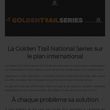
La Golden Trail National Series sur
le plan international
La Golden Trail World Series (GTWS) devrait retrouver son organisation habituelle en
réunissant parmi les plus belles courses de trail du monde autour d’un même circuit.
Cependant, si pour des raisons sanitaires la GTWS devait être annulée, tout comme
en 2020, le Golden Trail Championship (GTC) devrait alors faire son retour.
La grande finale des GTNS serait alors annulée et les meilleurs athlètes nationaux
obtiendraient, tout comme en 2020, des Golden Tickets pour participer au GTC.
À chaque problème sa solution
Si nous espérons de tout cœur que l’année 2021 permettent à l’ensemble des