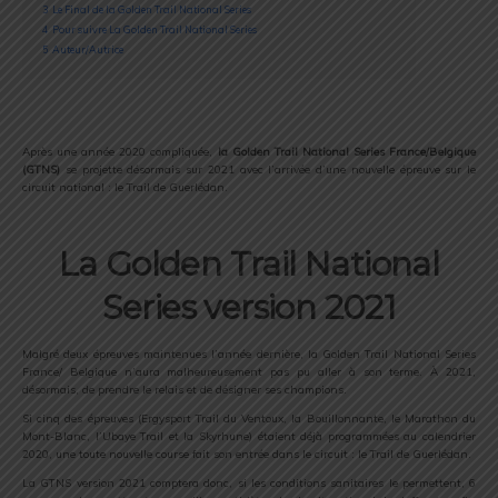
3
Le Final de la Golden Trail National Series
4
Pour suivre La Golden Trail National Series
5
Auteur/Autrice
Après une année 2020 compliquée,
la Golden Trail National Series France/Belgique
(GTNS)
se projette désormais sur 2021 avec l’arrivée d’une nouvelle épreuve sur le
circuit national : le Trail de Guerlédan.
La Golden Trail National
Series version 2021
Malgré deux épreuves maintenues l’année dernière, la Golden Trail National Series
France/ Belgique n’aura malheureusement pas pu aller à son terme. À 2021,
désormais, de prendre le relais et de désigner ses champions.
Si cinq des épreuves (Ergysport Trail du Ventoux, la Bouillonnante, le Marathon du
Mont-Blanc, l’Ubaye Trail et la Skyrhune) étaient déjà programmées au calendrier
2020, une toute nouvelle course fait son entrée dans le circuit : le Trail de Guerlédan.
La GTNS version 2021 comptera donc, si les conditions sanitaires le permettent, 6