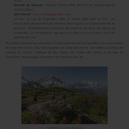
2021).
Records de l’épreuve
: Nicolas Duhail (FRA) 5h11mn et Camille Monier
(FRA) 6h46mn.
Site Internet
:
www.traildeguerledan.com
Le tour du Lac de Guerlédan offre un cadre idéal pour le trail. Les
concurrents empruntent des chemins techniques sur la quasi-totalité du
parcours. Essentiellement constitué de chemins de terre, de pierres et
d’ardoises. La configuration des parcours offre aux concurrents une très
grande sécurité.
Par ailleurs le choix du site et de l’itinéraire permet de faire apprécier aux concurrents
et à leur famille les sites remarquables de notre patrimoine : les allées couvertes des
Landes du Liscuit, l’Abbaye de Bon Repos, les Forges des Salles, le barrage de
Guerlédan, les paysages verdoyants des bords du lac, etc.
Crédit Photo : Gaetan Haugeard