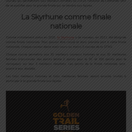
courses qui permettront aux meilleurs athlètes du circuit national de s’affronter afin
de se qualifier pour la grande finale qui se tiendra aux Açores.
La Skyrhune comme finale
nationale
Comme initialement prévu en 2020,
la Skyrhune
a de nouveau, en 2021, été désignée
comme finale nationale. Pour pouvoir être classé et donc prendre part à cette finale
nationale, chaque coureur devra avoir couru au moins 3 courses de la GTNS.
Chaque course permettra aux 30 meilleurs coureurs hommes et aux 30 meilleures
e
femmes d’accumuler des points (entre 2 points pour le 30
et 100 points pour le
vainqueur) sur leur 3 meilleurs résultats. Les points de la finale nationale sont,
quant à eux, doublés.
Les trois meilleurs hommes et trois meilleures femmes seront ensuite invités à
participer à la grande finale aux Açores.