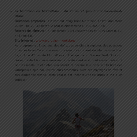
Le Marathon du Mont-Blanc : du 25 au 27 juin à Chamonix-Mont-
Blanc
.
Distances proposées
: KM vertical, Youg Race Marathon 15 km, duo étoilé
20 km, 10, 23, 42 (retenue pour le classement GTNS 2021), 90.
Records de l’épreuve
: Kilian Jornet (ESP) 3h45mn45s et Ruth Croft (NZL)
4h34mn44s.
Site Internet
:
www.marathonmontblanc.fr
Au programme : 8 courses, des défis, des sentiers à explorer, des paysages
à couper le souffle et une aventure que chacun peut décider de vivre à sa
e
façon ! Le 42 km du Mont-Blanc, 4
étape de la Golden Trail National
Series, reste LA course emblématique du week-end, tout aussi plébiscité
par les meilleurs athlètes, qui rêvent d’inscrire leur nom sur la liste des
vainqueurs, que par les traileurs amateurs. Avec ses paysages de rêve et
son ambiance festive, cette course est incontournable dans la vie d’un
traileur !