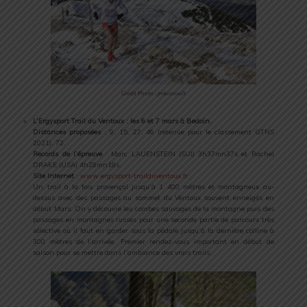
Crédit Photo : jmkconsult
L’Ergysport Trail du Ventoux : les 6 et 7 mars à Bedoin.
Distances proposées
: 9, 15, 27, 46 (retenue pour le classement GTNS
2021), 72.
Records de l’épreuve
: Marc LAUENSTEIN (SUI) 3h37mn37s et Rachel
DRAKE (USA) 4h28mn18s.
Site Internet
:
www.ergysport-trailduventoux.fr
Un trail à la fois provençal jusqu’à 1 400 mètres et montagneux au-
dessus avec des passages au sommet du Ventoux souvent enneigés en
début Mars. On y découvre les combes sauvages de la montagne puis des
passages en montagnes russes pour une seconde partie de parcours très
sélective où il faut en garder sous la pédale jusqu’à la dernière colline à
300 mètres de l’arrivée. Premier rendez-vous important en début de
saison pour se mettre dans l’ambiance des vrais trails.