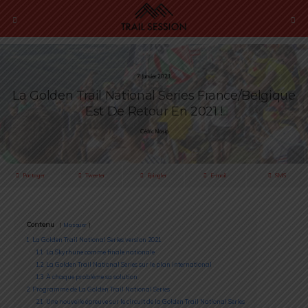
7 Janvier 2021
La Golden Trail National Series France/Belgique
Est De Retour En 2021 !
Cédric Masip
Partager
Tweeter
Épingler
E-mail
SMS
Contenu
Masquer
1
La Golden Trail National Series version 2021
1.1
La Skyrhune comme finale nationale
1.2
La Golden Trail National Series sur le plan international
1.3
À chaque problème sa solution
2
Programme de La Golden Trail National Series
2.1
Une nouvelle épreuve sur le circuit de la Golden Trail National Series