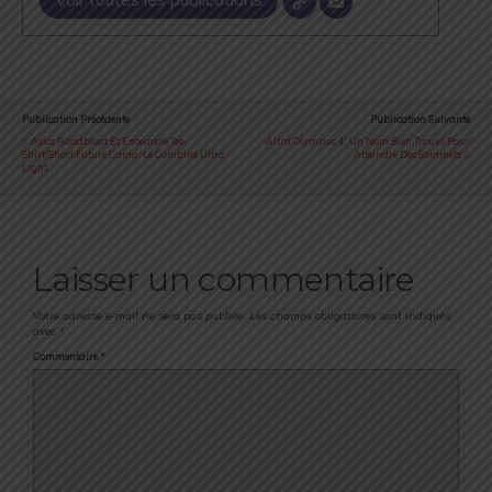
Publication Précédente
Publication Suivante
Asics Roadblast Et Ensemble Tee-
Altra Olympus 4 : Un Nom Bien Trouvé Pour
Shirt/short Future Camo : Le Combiné Ultra
Atteindre Des Sommets
Light
Laisser un commentaire
Votre adresse e-mail ne sera pas publiée.
Les champs obligatoires sont indiqués
avec
*
Commentaire
*