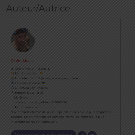
Auteur/Autrice
Cédric Masip
▲ Cédric Masip - 42 ans ▲
Marié - 1 enfant
Fondateur & CEO @trail_session_magazine
Odessa - Ukraine
⏱ 42.195km [RP] 2h46’52
Runner & Cyclist
⇣ My Strava ⇣
→ www.strava.com/athletes/18867396
Ma Philosophie
"Courir sur le chemin de la vie, le plus loin possible, le plus longtemps
possible. Emprunter tous les sentiers, même les impasses, le plus
important est de s’y (re)trouver".
Voir toutes les publications