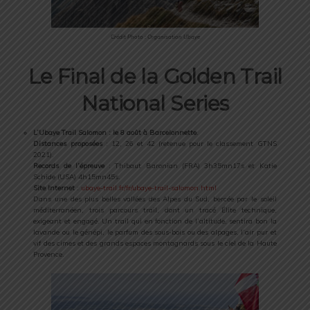
Crédit Photo : Organisation Ubaye
Le Final de la Golden Trail
National Series
L’Ubaye Trail Salomon : le 8 août à Barcelonnette
.
Distances proposées
: 12, 26 et 42 (retenue pour le classement GTNS
2021).
Records de l’épreuve
: Thibaut Baronian (FRA) 3h35mn17s et Katie
Schide (USA) 4h15mn45s.
Site Internet
:
ubaye-trail.fr/fr/ubaye-trail-salomon.html
Dans une des plus belles vallées des Alpes du Sud, bercée par le soleil
méditerranéen, trois parcours trail, dont un tracé Élite technique,
exigeant et engagé. Un trail qui en fonction de l’altitude, sentira bon la
lavande ou le génépi, le parfum des sous-bois ou des alpages, l’air pur et
vif des cimes et des grands espaces montagnards sous le ciel de la Haute
Provence.