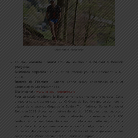
Crédit Photo : jmkconsult
La Bouillonnante : Grand Trail de Bouillon : le 24 avril à Bouillon
(Belgique).
Distances proposées
: 15, 29 et 50 (retenue pour le classement GTNS
2021).
Records de l’épreuve
: Michel Lanne (FRA) 4h16mn23s et Juliet
Champion (GBR) 5h34mn35s.
Site internet
:
www.la-bouillonnante.org
Pour sa seizième édition, la Bouillonnante s’annonce chaleureuse. Cette
année encore, c’est au cœur du Château de Bouillon que se donnera le
départ de la seconde étape de la Golden Trail National Series France et
Belgique 2021. Après l’annulation de l’édition 2020, c’est avec beaucoup
d’impatience que les organisateurs attendent de retrouver les 2 700
trailers et de leur faire découvrir ou redécouvrir cette région toute
particulière. Au programme, une ambiance à la belge, une cinquantaine
de bosses, des passages à gué dans la Semois et même quelques foulées
souterraines. Venez découvrir le trail made in Belgium !