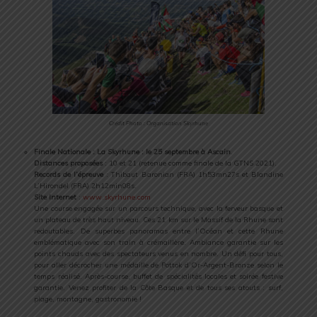
Crédit Photo : Organisation Skyrhune
Finale Nationale : La Skyrhune : le 25 septembre à Ascain
.
Distances proposées
: 10 et 21 (retenue comme finale de la GTNS 2021).
Records de l’épreuve
: Thibaut Baronian (FRA) 1h53mn27s et Blandine
L’Hirondel (FRA) 2h12min08s.
Site Internet
:
www.skyrhune.com
Une course engagée sur un parcours technique, avec la ferveur basque et
un plateau de très haut niveau. Ces 21 km sur le Massif de la Rhune sont
redoutables. De superbes panoramas entre l’Océan et cette Rhune
emblématique avec son train à crémaillère. Ambiance garantie sur les
points chauds avec des spectateurs venus en nombre. Un défi pour tous,
pour aller décrocher une médaille de Pottok d’Or-Argent-Bronze selon le
temps réalisé. Après-course, buffet de spécialités locales et soirée festive
garantie. Venez profiter de la Côte Basque et de tous ses atouts : surf,
plage, montagne, gastronomie !