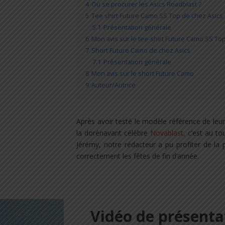
4
Où se procurer les Asics Roadblast ?
5
Tee shirt Future Camo SS Top de chez Asics
5.1
Présentation générale
6
Mon avis sur le tee-shirt Future Camo SS To
7
Short Future Camo de chez Asics
7.1
Présentation générale
8
Mon avis sur le short Future Camo
9
Auteur/Autrice
Après avoir testé le modèle référence de le
la dorénavant célèbre
Novablast, c
’est au to
Jérémy, notre rédacteur a pu profiter de la
correctement les fêtes de fin d’année.
Vidéo de présenta