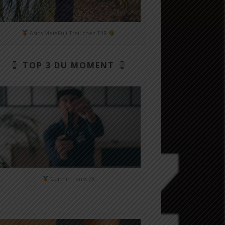
Asics MetaFuji Trail chez T4R
TOP 3 DU MOMENT
Garmin Fénix 7X