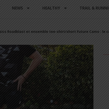
Y
NEWS
HEALTHY
TRAIL & RUNN
sics Roadblast et ensemble tee-shirt/short Future Camo : le c