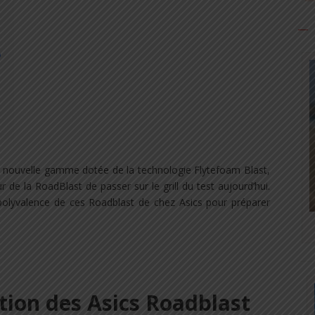
p
ur nouvelle gamme dotée de la technologie Flytefoam Blast,
ur de la RoadBlast de passer sur le grill du test aujourd’hui.
 polyvalence de ces Roadblast de chez Asics pour préparer
tion des Asics Roadblast