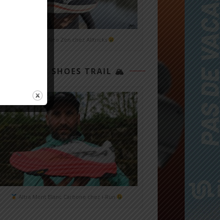
Mizuno Neo Zen chez Alltricks
TOP 3 SHOES TRAIL 🏔
Altra Mont Blanc Carbone chez i-Run