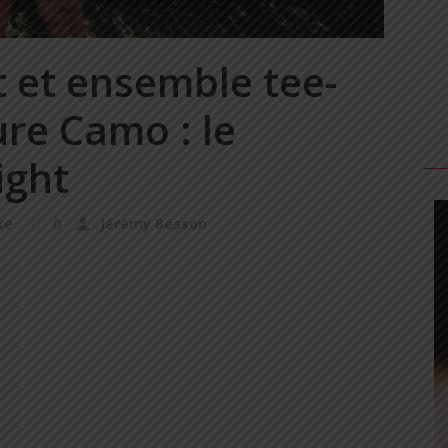
t et ensemble tee-
ure Camo : le
ight
ke
0
Jérémy Besson