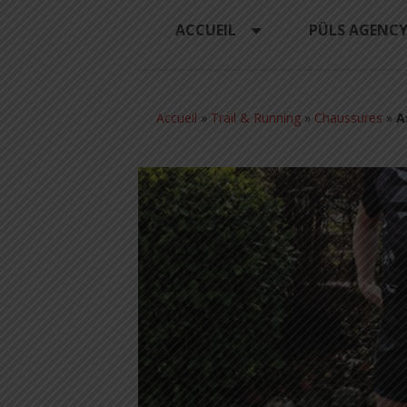
ACCUEIL
PÜLS AGENC
Accueil
»
Trail & Running
»
Chaussures
»
A