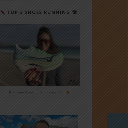
TOP 3 SHOES RUNNING 🛣
Mizuno Rebellion Pro 3 chez i-Run