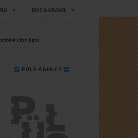
ING
BIKE & GRAVEL
ombiné ultra light
PÜLS AGENCY