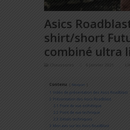
Asics Roadblas
shirt/short Fut
combiné ultra l
Chaussures
6 janvier 2021
Li
Contenu
Masquer
1
Vidéo de présentation des Asics Roadblast
2
Présentation des Asics Roadblast
2.1
Point de vue esthétique
2.2
Point de vue technique
2.3
Détails techniques
3
Mon avis sur les Asics RoadBlast