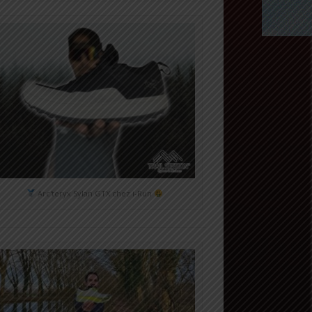
Arc'teryx Sylan GTX chez i-Run