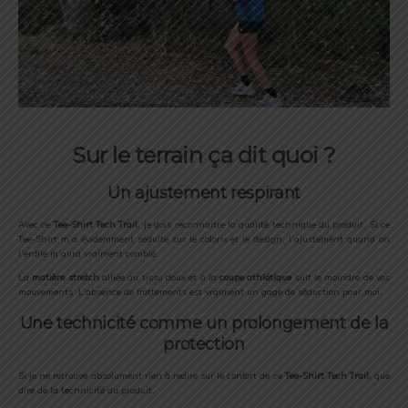
Sur le terrain ça dit quoi ?
Un ajustement respirant
Avec ce
Tee-Shirt Tech Trail
, je dois reconnaitre la qualité technique du produit. Si ce
Tee-Shirt m’a évidemment séduite sur le coloris et le design, l’ajustement quand on
l’enfile m’aura vraiment comblé.
La
matière stretch
alliée au tissu doux et à la
coupe athlétique
suit le moindre de vos
mouvements. L’absence de frottements est vraiment un gage de séduction pour moi.
Une technicité comme un prolongement de la
protection
Si je ne retrouve absolument rien à redire sur le confort de ce
Tee-Shirt Tech Trail
, que
dire de la technicité du produit.