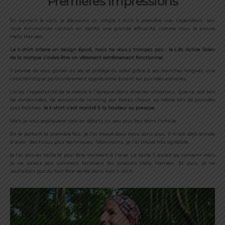
Premières impressions
En ouvrant le colis, je découvris un simple t-shirt à première vue. Cependant, son
style minimaliste cachait en réalité une grande efficacité, comme nous le prouve
Helly Hansen.
Le t-shirt arbore un design épuré, mais ne vous y trompez pas : le Lifa Active Solen
de la marque s’avère être un vêtement extrêmement fonctionnel
.
Il promet de vous garder au sec et protégé du soleil grâce à ses manches longues, une
caractéristique particulièrement appréciable durant les journées estivales.
J’ai eu l’opportunité de le mettre à l’épreuve dans diverses situations. Que ce soit lors
de randonnées, de sessions de running par temps chaud, ou même lors de journées
plus fraîches,
le t-shirt s’est montré à la hauteur ou presque
.
Mais je vous expliquerai cela en détails un peu plus bas dans l’article.
En le portant la première fois, je l’ai trouvé doux mais sans plus. Il m’est déjà arrivée
d’avoir des tissus plus techniques. Néanmoins, je l’ai trouvé très agréable.
Je l’ai pris en taille M pour être vraiment à l’aise. La taille S aurait pu convenir mais
je ne savais pas comment taillaient les produits Helly Hansen. Et puis, je ne
souhaitais pas du tout être serrée dans mon t-shirt.