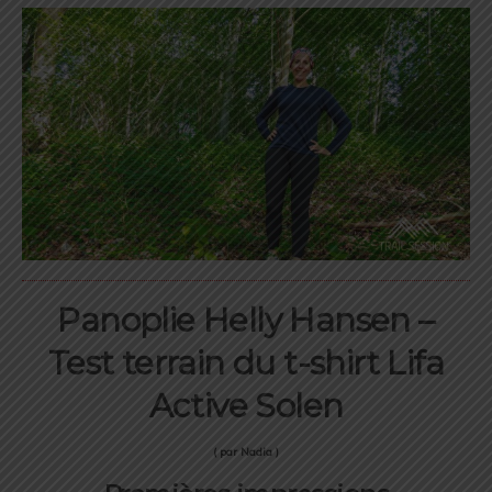
Panoplie Helly Hansen –
Test terrain du t-shirt Lifa
Active Solen
( par Nadia )