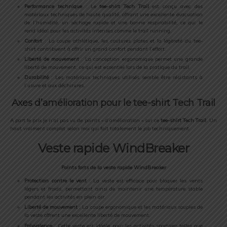
Performance technique
: Le
tee-shirt
Tech Trail
est conçu avec des
matériaux techniques de haute qualité, offrant une excellente évacuation
de l’humidité, un séchage rapide et une bonne respirabilité, ce qui le
rend idéal pour les activités intenses comme le trail running.
Confort
: La coupe athlétique, les coutures plates et la légèreté du tee-
shirt contribuent à offrir un grand confort pendant l’effort.
Liberté de mouvement
: La conception ergonomique permet une grande
liberté de mouvement, ce qui est essentiel lors de la pratique du trail.
Durabilité
: Les matériaux techniques utilisés semble être résistants à
l’usure et aux déchirures.
Axes d’amélioration pour le tee-shirt Tech Trail
A part le prix je n’ai pas vu de points « d’amélioration » sur ce
tee-shirt
Tech Trail
. Un
haut vraiment complet selon moi qui fait totalement le job techniquement.
Veste rapide WindBreaker
Points forts de la veste rapide WindBreaker
Protection contre le vent
: La veste est efficace pour bloquer les vents
légers et froids, permettant ainsi de maintenir une température stable
pendant les activités en plein air.
Liberté de mouvement
: La coupe ergonomique et les matériaux souples de
la veste offrent une excellente liberté de mouvement.
Polyvalence
: Cette veste est idéale pour les activités sportives telles que