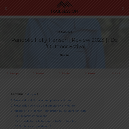
14 Août 2023
Panoplie Helly Hansen [ Review 2023 ] : De
L’Outdoor Estival
Nadia Jas
Partager
Tweeter
Épingler
E-mail
SMS
Contenu
Masquer
1
Présentation vidéo de la panoplie Helly Hansen
2
Présentation générale de la panoplie Helly Hansen
3
Panoplie Helly Hansen – Test terrain du Tee-Shirt Tech Trail
3.1
Premières impressions
3.2
Fiche d’identité technique du Tee-Shirt Tech Trail
3.3
Sur le terrain ça dit quoi ?