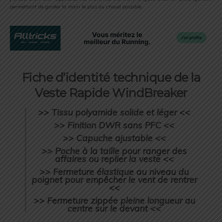
permettant de garder la main le plus au chaud possible.
Fiche d’identité technique de la
Veste Rapide WindBreaker
>>
Tissu polyamide solide et léger
<<
>>
Finition DWR sans PFC
<<
>>
Capuche ajustable
<<
>>
Poche à la taille pour ranger des
affaires ou replier la veste
<<
>>
Fermeture élastique au niveau du
poignet pour empêcher le vent de rentrer
<<
>>
Fermeture zippée pleine longueur au
centre sur le devant
<<