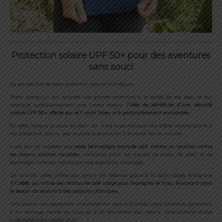
Protection solaire UPF 50+ pour des aventures
sans souci
La perspective de cette protection solaire m’a réjouie.
Étant quelqu’un qui accorde une grande attention à la santé de ma peau et qui
applique quotidiennement une crème solaire,
l’idée de bénéficier d’une sécurité
solaire UPF 50+ offerte par le T-shirt Solen m’a particulièrement enchantée.
En effet, lorsque je cours en plein air, il est essentiel pour moi d’être sereine quant à
ma protection solaire, peu importe si le tissu du t-shirt est sec ou mouillé.
Il est bon de rappeler que
cette technologie avancée agit comme un bouclier contre
les rayons solaires nuisibles
, réduisant ainsi les risques de coups de soleil et de
dommages cutanés induits par une exposition prolongée.
De surcroît, cette protection solaire est obtenue grâce à la technologie écologique
S.Café®, qui utilise des résidus de café usagé pour imprégner le tissu, éliminant ainsi
le besoin de recourir à des produits chimiques.
Cela assure non seulement une protection solaire durable, mais contribue également
à un séchage rapide du tissu et à sa résistance aux odeurs. Une caractéristique
indéniablement appréciable.