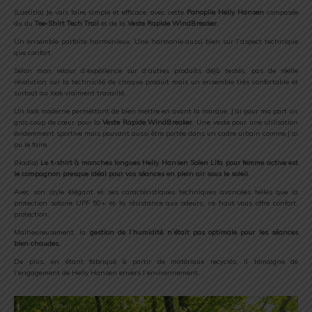
(Laetitia) Je vais faire simple et efficace, avec cette
Panoplie
Helly Hansen
composée
du du
Tee-Shirt Tech Trail
et de la
Veste Rapide WindBreaker
.
Un ensemble parfaite harmonieux. Une harmonie aussi bien sur l’aspect technique
que confort.
Selon mon retour d’expérience sur d’autres produits déjà testés, pas de réelle
révolution sur la technicité de chaque produit mais un ensemble très confortable et
surtout au look vraiment travaillé.
Un look moderne permettant de bien mettre en avant la marque. J’ai pour ma part un
gros coup de cœur pour la
Veste Rapide WindBreaker
. Une veste pour une utilisation
évidemment sportive mais pouvant aussi être portée dans un cadre urbain comme j’ai
pu le faire.
(Nadia)
Le t-shirt à manches longues Helly Hansen Solen Lifa pour femme active est
le compagnon presque idéal pour vos séances en plein air sous le soleil
.
Avec son style élégant et ses caractéristiques techniques avancées telles que la
protection solaire UPF 50+ et la résistance aux odeurs, ce haut vous offre confort,
protection.
Malheureusement, la
gestion de l’humidité n’était pas optimale pour les séances
bien chaudes.
De plus, en étant fabriqué à partir de matériaux recyclés, il témoigne de
l’engagement de Helly Hansen envers l’environnement.