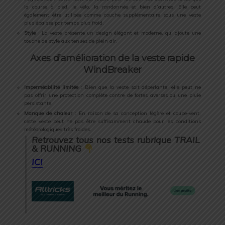
la course à pied, le vélo, la randonnée et bien d’autres. Elle peut
également être utilisée comme couche supplémentaire sous une veste
plus épaisse par temps plus froid.
Style
: La veste présente un design élégant et moderne, qui ajoute une
touche de style aux tenues de plein air.
Axes d’amélioration de la veste rapide
WindBreaker
Imperméabilité limitée
: Bien que la veste soit déperlante, elle peut ne
pas offrir une protection complète contre de fortes averses ou une pluie
persistante.
Manque de chaleur
: En raison de sa conception légère et coupe-vent,
cette veste peut ne pas être suffisamment chaude pour les conditions
météorologiques très froides.
Retrouvez tous nos tests rubrique TRAIL
& RUNNING
ICI