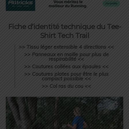
Fiche d’identité technique du Tee-
Shirt Tech Trail
>>
Tissu léger extensible 4 directions
<<
>>
Panneaux en maille pour plus de
respirabilité
<<
>>
Coutures collées aux épaules
<<
>>
Coutures plates pour être le plus
compact possible
<<
>>
Col ras du cou
<<