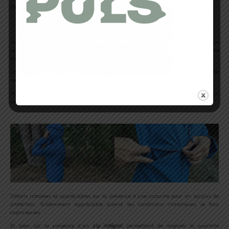
54kg donc j’ai eu un taille S qui me convenait très bien.
Une technicité simple mais efficace
Avec cette
Veste Rapide WindBreaker
, évidemment pas d’atout « imperméable ». Une
veste simple et plutôt un gage de protection contre le vent voir le froid (
avec une
ère
bonne 1
couche
).
La fermeture élastique au niveau de chaque poignet permet d’empêcher le vent de
rentrer.
Niveau technique, on a une belle
finition DWR
permettant une utilisation sous un
temps un peu capricieux.t
Détails notables et appréciables sur la présence d’une capuche pour un surplus de
protection. Evidemment appréciable quand les conditions climatiques se font
capricieuses.
Et bien sûr la présence d’un
zip intégral
permettant de moduler la quantité