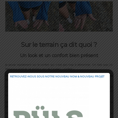
Sur le terrain ça dit quoi ?
Un look et un confort bien présent
Je passe rapidement sur le confort qui n’est pas trop à démontrer. Un look que j’ai
beaucoup aimé et ne parlons pas de l’aspect « confort ».
Passons sur le look et rentrons sur l’aspect plus technique. La
Veste Rapide
RETROUVEZ-NOUS SOUS NOTRE NOUVEAU NOM & NOUVEAU PROJET
WindBreaker
est très bien pour courir sur des sorties plus ou moins longues.
Une veste permettant de courir avec du vent important et pourquoi pas une pluie
fine. Alors attention cette veste n’est pas imperméable donc soyez prudent malgré
tout.
Mais la veste est plutôt sympa. Un modèle simple et classique qui pour le prix fait le
job.
Niveau confort, les manches ajustées de la veste épousent au mieux la
morphologie pour un confort optimal à chaque instant. Pour info je fais 1m65 pour