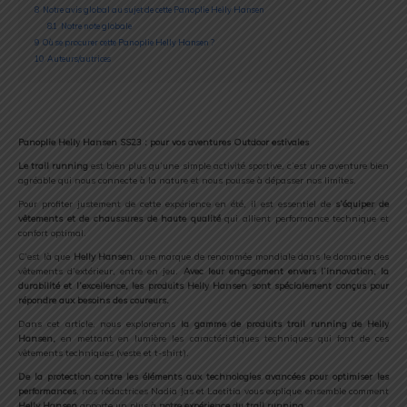
8
Notre avis global au sujet de cette Panoplie Helly Hansen
8.1
Notre note globale
9
Où se procurer cette Panoplie Helly Hansen ?
10
Auteurs/autrices
Panoplie Helly Hansen SS23 : pour vos aventures Outdoor estivales
Le trail running
est bien plus qu’une simple activité sportive, c’est une aventure bien
agréable qui nous connecte à la nature et nous pousse à dépasser nos limites.
Pour profiter justement de cette expérience en été, il est essentiel de
s’équiper de
vêtements et de chaussures de haute qualité
qui allient performance technique et
confort optimal.
C’est là que
Helly Hansen
, une marque de renommée mondiale dans le domaine des
vêtements d’extérieur, entre en jeu.
Avec leur engagement envers l’innovation, la
durabilité et l’excellence, les produits Helly Hansen sont spécialement conçus pour
répondre aux besoins des coureurs.
Dans cet article, nous explorerons
la gamme de produits trail running de Helly
Hansen,
en mettant en lumière les caractéristiques techniques qui font de ces
vêtements techniques (veste et t-shirt).
De la protection contre les éléments aux technologies avancées pour optimiser les
performances
, nos rédactrices Nadia Jas et Laetitia vous explique ensemble comment
Helly Hansen
apporte un plus à
notre expérience du trail running
.