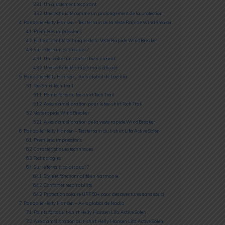
3.3.1
Un ajustement respirant
3.3.2
Une technicité comme un prolongement de la protection
4
Panoplie Helly Hansen – Test terrain de la Veste Rapide WindBreaker
4.1
Premières impressions
4.2
Fiche d’identité technique de la Veste Rapide WindBreaker
4.3
Sur le terrain ça dit quoi ?
4.3.1
Un look et un confort bien présent
4.3.2
Une technicité simple mais efficace
5
Panoplie Helly Hansen – Avis global de Laetitia
5.1
Tee-Shirt Tech Trail
5.1.1
Points forts du tee-shirt Tech Trail
5.1.2
Axes d’amélioration pour le tee-shirt Tech Trail
5.2
Veste rapide WindBreaker
5.2.1
Axes d’amélioration de la veste rapide WindBreaker
6
Panoplie Helly Hansen – Test terrain du t-shirt Lifa Active Solen
6.1
Premières impressions
6.2
Caractéristiques techniques
6.3
Technologies
6.4
Sur le terrain ça dit quoi ?
6.4.1
Style et fonctionnalité en harmonie
6.4.2
Confort et respirabilité
6.4.3
Protection solaire UPF 50+ pour des aventures sans souci
7
Panoplie Helly Hansen – Avis global de Nadia
7.1
Points forts du t-shirt Helly Hansen Lifa Active Solen
7.2
Axe d’amélioration du t-shirt Helly Hansen Lifa Active Solen