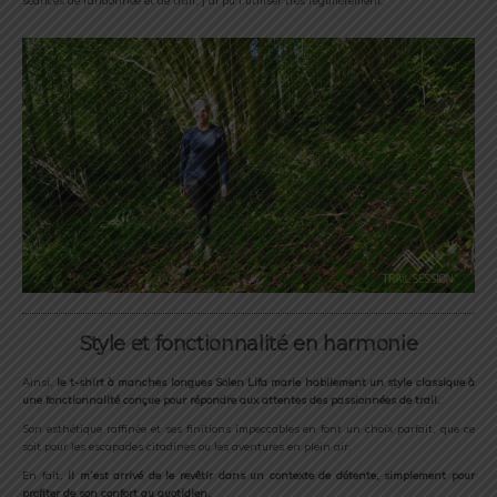
séances de randonnée et de trail, j’ai pu l’utiliser très régulièrement.
Style et fonctionnalité en harmonie
Ainsi,
le t-shirt à manches longues Solen Lifa marie habilement un style classique à
une fonctionnalité conçue pour répondre aux attentes des passionnées de trail.
Son esthétique raffinée et ses finitions impeccables en font un choix parfait, que ce
soit pour les escapades citadines ou les aventures en plein air.
En fait,
il m’est arrivé de le revêtir dans un contexte de détente, simplement pour
profiter de son confort au quotidien.