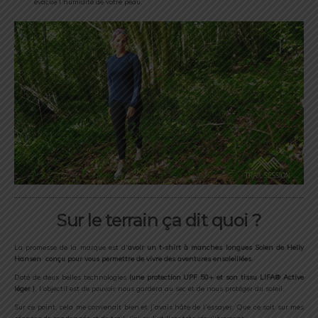
évacue l’humidité de votre peau.
Sur le terrain ça dit quoi ?
La promesse de la marque est d’
avoir un t-shirt à manches longues Solen de Helly
Hansen conçu pour vous permettre de vivre des aventures ensoleillées
.
Doté de deux belles technologies
(une protection UPF 50+ et son tissu LIFA® Active
léger )
, l’objectif est de pouvoir nous gardera au sec et de nous protéger du soleil.
Sur ce point, cela me convenait bien et j’avais hâte de l’essayer. Que ce soit sur mes