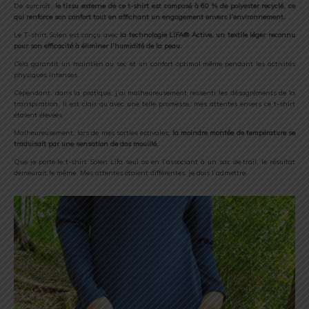
De surcroît,
le tissu externe de ce t-shirt est composé à 60 % de polyester recyclé, ce
qui renforce son confort tout en affichant un engagement envers l’environnement.
Le T-shirt Solen est conçu avec
la technologie LIFA® Active, un textile léger reconnu
pour son efficacité à éliminer l’humidité de la peau.
Cela garantit un maintien au sec et un confort optimal même pendant les activités
physiques intenses.
Cependant, dans la pratique, j’ai malheureusement ressenti les désagréments de la
transpiration. Il est clair qu’avec une telle promesse, mes attentes envers ce t-shirt
étaient élevées.
Malheureusement, lors de mes sorties estivales,
la moindre montée de température se
traduisait par une sensation de dos mouillé.
Que je porte le t-shirt Solen Lifa seul ou en l’associant à un sac de trail, le résultat
demeurait le même. Mes attentes étaient différentes, je dois l’admettre.