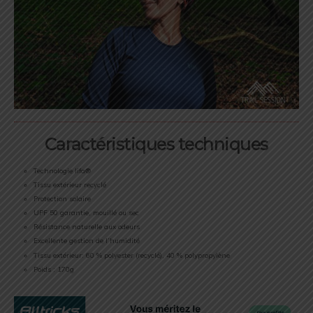
Caractéristiques techniques
Technologie lifa®
Tissu extérieur recyclé
Protection solaire
UPF 50 garantie, mouillé ou sec
Résistance naturelle aux odeurs
Excellente gestion de l’humidité
Tissu extérieur: 60 % polyester (recyclé), 40 % polypropylène
Poids : 170g