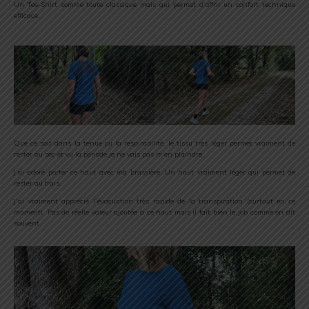
Un Tee-Shirt somme toute classique mais qui permet d’offrir un confort technique
efficace.
Que ce soit dans la tenue ou la respirabilité, le tissu très léger permet vraiment de
rester au sec et vu la période je ne vais pas m’en plaindre.
J’ai adoré porter ce haut avec ma brassière. Un haut vraiment léger qui permet de
rester au frais.
J’ai vraiment apprécié l’évacuation très rapide de la transpiration (
surtout en ce
moment
). Pas de réelle valeur ajoutée à ce haut mais il fait bien le job comme on dit
souvent.