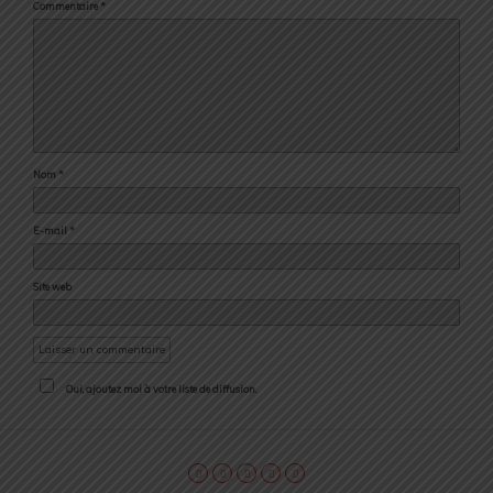
Commentaire
*
Nom
*
E-mail
*
Site web
Oui, ajoutez moi à votre liste de diffusion.