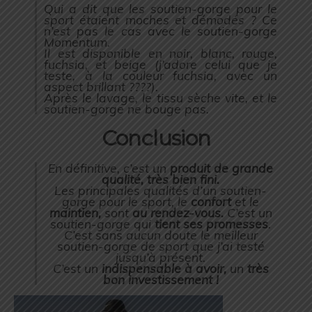
Qui a dit que les soutien-gorge pour le
sport étaient moches et démodés ? Ce
n’est pas le cas avec le soutien-gorge
Momentum.
Il est disponible en noir, blanc, rouge,
fuchsia, et beige (j’adore celui que je
teste, à la couleur fuchsia, avec un
aspect brillant ????).
Après le lavage, le tissu sèche vite, et le
soutien-gorge ne bouge pas.
Conclusion
En définitive, c’est un
produit de grande
qualité, très bien fini.
Les principales qualités d’un soutien-
gorge pour le sport, le
confort
et le
maintien,
sont
au rendez-vous.
C’est un
soutien-gorge qui
tient ses promesses
.
C’est sans aucun doute le meilleur
soutien-gorge de sport que j’ai testé
jusqu’à présent.
C’est un
indispensable à avoir,
un
très
bon investissement !