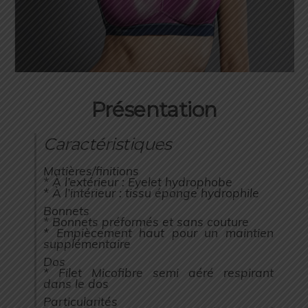
Présentation
Caractéristiques
Matières/finitions
* À l’extérieur : Eyelet hydrophobe
* À l’intérieur : tissu éponge hydrophile
Bonnets
* Bonnets préformés et sans couture
* Empiècement haut pour un maintien
supplémentaire
Dos
* Filet Micofibre semi aéré respirant
dans le dos
Particularités