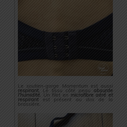
Le soutien-gorge Momentum est aussi
respirant
. Le tissu côté peau
absurde
l’humidité
. Un filet en
microfibre aéré et
respirant
est présent au dos de la
brassière.