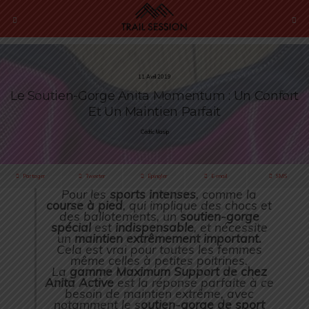
11 Avril 2019
Le Soutien-Gorge Anita Momentum : Un Confort
Et Un Maintien Parfait
Cédric Masip
Partager
Tweeter
Épingler
E-mail
SMS
Pour les
sports intenses
, comme la
course à pied
, qui implique des chocs et
des ballotements, un
soutien-gorge
spécial
est
indispensable
, et nécessite
un
maintien extrêmement important.
Cela est vrai pour toutes les femmes
même celles à petites poitrines.
La
gamme Maximum Support de chez
Anita Active
est la réponse parfaite à ce
besoin de maintien extrême, avec
notamment le s
outien-gorge de sport