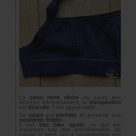
La
peau reste sèche
au cours des
séances d’entraînement, la
transpiration
est
évacuée
. C’est appréciable.
Sa
coupe
est
parfaite
, et présente une
excellente finition
.
Il est
très bien ajusté
, ce qui est
important lors des entraînements de
course à pied, car il accompagne nos