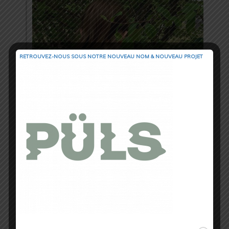
RETROUVEZ-NOUS SOUS NOTRE NOUVEAU NOM & NOUVEAU PROJET
Très confortable
, il
se fait oublier.
Un autre avantage, c’est qu’il
s’attache
comme un soutien-gorge classique
, avec
trois agrafes dans le dos, ce qui permet
d’éviter de devoir faire un exercice
d’acrobatie afin d’enfiler une brassière
trop serrée (aussi vrai après