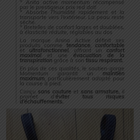
* Anita active momentum récompensé
par le prestigieux prix red dot!
* Absorbe l’humidité rapidement et la
transporte vers l’extérieur. La peau reste
sèche.
* Bretelles de confort larges et doublées,
à élasticité réduite, réglables au dos
La marque Anina Active définit ses
produits comme
tendance
,
confortable
et
ultrafonctionnel
, offrant un
confort
maximal
et une
évacuation de la
transpiration
grâce à son
tissu respirant.
En plus de ces qualités, le soutien-gorge
Momentum garantit un
maintien
maximum
, particulièrement adapté pour
la course à pied.
Conçu
sans couture
et
sans armature,
il
promet d’
éviter tous risques
d’échauffements.