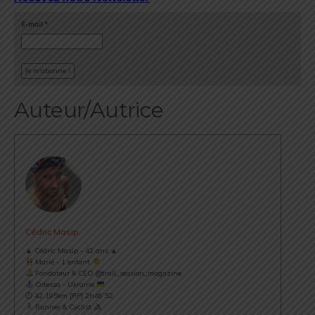
E-mail
*
Auteur/Autrice
Cédric Masip
▲ Cédric Masip - 42 ans ▲
Marié - 1 enfant
Fondateur & CEO @trail_session_magazine
Odessa - Ukraine
⏱ 42.195km [RP] 2h46’52
Runner & Cyclist