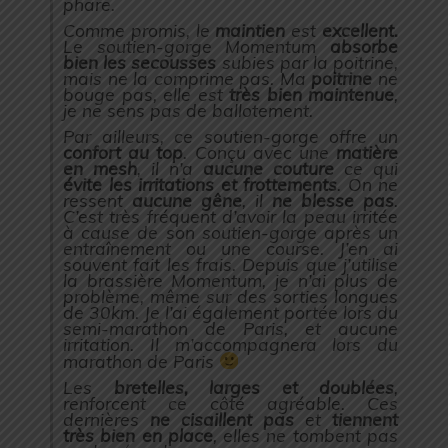
phare.
Comme promis, le
maintien
est
excellent.
Le soutien-gorge Momentum
absorbe
bien les secousses
subies par la poitrine,
mais ne la comprime pas. Ma
poitrine
ne
bouge pas, elle est
très bien maintenue
,
je ne sens pas de ballotement.
Par ailleurs, ce soutien-gorge offre un
confort au top
. Conçu avec une
matière
en mesh
, il n’a
aucune couture
ce qui
évite les irritations et frottements
. On ne
ressent
aucune gêne
, il
ne blesse pas
.
C’est très fréquent d’avoir la peau irritée
à cause de son soutien-gorge après un
entraînement ou une course. J’en ai
souvent fait les frais. Depuis que j’utilise
la brassière Momentum, je n’ai plus de
problème, même sur des sorties longues
de 30km. Je l’ai également portée lors du
semi-marathon de Paris, et aucune
irritation. Il m’accompagnera lors du
marathon de Paris
Les
bretelles, larges et doublées
,
renforcent ce côté agréable. Ces
dernières
ne cisaillent pas
et
tiennent
très bien en place
, elles ne tombent pas