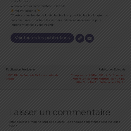
⇣ My Strava ⇣
→ www.strava.com/athletes/18867396
Ma Philosophie
"Courir sur le chemin de la vie, le plus loin possible, le plus longtemps
possible. Emprunter tous les sentiers, même les impasses, le plus
important est de s’y (re)trouver".
Voir toutes les publications
Publication Précédente
Publication Suivante
GO'LUM : La Frontale Performante Made In
Compressport UltRun S Pack : Ou Comment
France
Embarquer Tout Votre Matériel Pour Un 100
Miles Dans Un Sac De Seulement 80g !
Laisser un commentaire
Votre adresse e-mail ne sera pas publiée.
Les champs obligatoires sont indiqués
avec
*