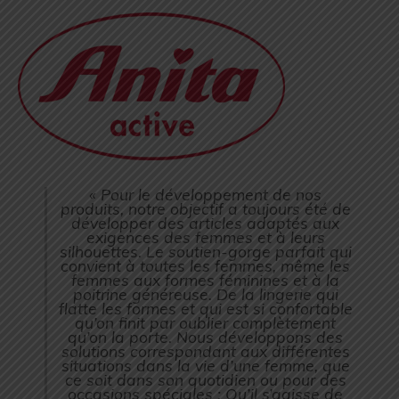
« Pour le développement de nos
produits, notre objectif a toujours été de
développer des articles adaptés aux
exigences des femmes et à leurs
silhouettes. Le soutien-gorge parfait qui
convient à toutes les femmes, même les
femmes aux formes féminines et à la
poitrine généreuse. De la lingerie qui
flatte les formes et qui est si confortable
qu’on finit par oublier complètement
qu’on la porte. Nous développons des
solutions correspondant aux différentes
situations dans la vie d’une femme, que
ce soit dans son quotidien ou pour des
occasions spéciales : Qu’il s’agisse de