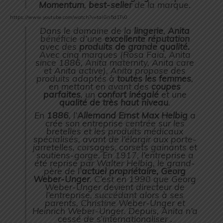
Momentum
,
best-seller
de la marque.
https://www.youtube.com/watch?v=taiGn5d1Tv0
Dans le domaine de la
lingerie
,
Anita
bénéficie d’une
excellente réputation
avec des
produits de grande qualité.
Avec cinq marques (Rosa Faia, Anita
since 1886, Anita maternity, Anita care
et Anita active), Anita propose des
produits adaptés à
toutes les femmes
,
en mettant en avant des
coupes
parfaites
, un
confort inégalé
et une
qualité de très haut niveau
.
En
1886
, l’
Allemand Ernst Max Helbig
a
crée son entreprise centrée sur les
bretelles et les produits médicaux
spécialisés, avant de l’élargir aux porte-
jarretelles, corsages, corsets gainants et
soutiens-gorge. En 1917, l’entreprise a
été reprise par Walter Helbig, le grand-
père de l’
actuel propriétaire, Georg
Weber-Unger
. C’est en 1990 que Georg
Weber-Unger devient directeur de
l’entreprise, succédant alors à ses
parents, Christine Weber-Unger et
Heinrich Weber-Unger. Depuis, Anita n’a
cessé de s’internationaliser .