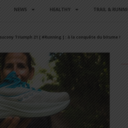
Y
NEWS
HEALTHY
TRAIL & RUNN
aucony Triumph 21 [ #Running ] : à la conquête du bitume !