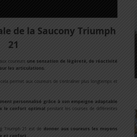
ale de la Saucony Triumph
21
 aux coureurs
une sensation de légèreté, de réactivité
ur les articulations.
,
cela permet aux coureurs de s’entraîner plus longtemps et
ement personnalisé grâce à son empeigne adaptable
s le confort optimal
pendant les courses de différentes
ng Triumph 21 est de
donner aux coureurs les moyens
e et confort.