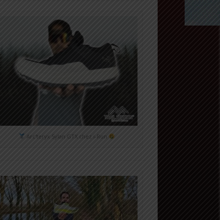
Arc'teryx Sylan GTX chez i-Run