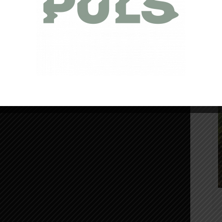
ion de la Saucony Triumph
21