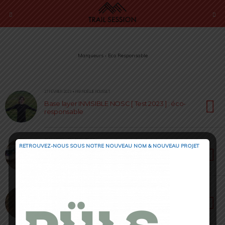
Marqueurs › Eco Responsable
27 FÉVRIER 2023 • PAR NOËLLIE ROUSSET
Base layer INVISIBLE NOSC [ Test 2023 ] : éco-
responsable
19 MAI 2022 • PAR JULIEN PICOT
RETROUVEZ-NOUS SOUS NOTRE NOUVEAU NOM & NOUVEAU PROJET
JUYAR FAST [ Test & Avis ] : légères et éco-
responsables
18 FÉVRIER 2022 • PAR ELODIE ROIG
Raidlight Wintertrail [ Test & Avis ] : une gamme
complète et protectrice