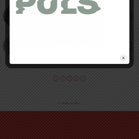
27 JANVIER 2022 • PAR ROMAIN SEMPEY
Revolutiv MP+ de Raidlight [ Test & Avis ] :
« extrême » sur tous les points…
6 DÉCEMBRE 2021 • PAR NOËLLIE ROUSSET
Les Poulettes Fitness lancent leur collection
éco-responsable
Retour au début