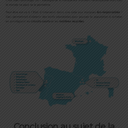
C’est bien dommage, car l’idéologie de la marque est vraiment remarquable mais tout
le monde ne peut se le permettre.
Peut-être est-ce à l’Etat d’intervenir dans une aide aux marques
éco-responsables
?
Ceci permettrait d’obtenir des tarifs abordables pour pousser la population à acheter
en privilégiant les
circuits courts
et les
matières recyclées
.
Conclusion au sujet de la