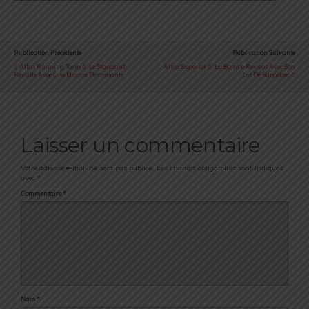
Publication Précédente
Publication Suivante
Altra Running Torin 5 : Le Standard
Altra Superior 5 : La Bombe Revient Avec Son
Revisité Avec Une Mousse Détonnante
Lot De Surprises
Laisser un commentaire
Votre adresse e-mail ne sera pas publiée.
Les champs obligatoires sont indiqués
avec
*
Commentaire
*
Nom
*