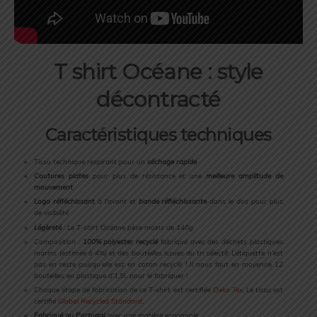
T shirt Océane : style
décontracté
Caractéristiques techniques
Tissu technique respirant pour un
séchage rapide
Coutures plates
pour plus de résistance et une
meilleure amplitude de
mouvement
Logo réfléchissant
à l’avant et
bande réfléchissante
dans le dos pour plus
de visibilité
Légèreté
: Le T-shirt Océane pèse moins de 140g.
Composition :
100% polyester recyclé
fabriqué avec des déchets plastiques
marins (estimée à 4%) et des bouteilles issues du tri sélectif. L’étiquette n’est
pas en reste puisqu’elle est en coton recyclé ! Il nous faut en moyenne 12
bouteilles en plastique d’1,5L pour le fabriquer !
Chaque étape de fabrication de ce T-shirt est certifiée
Oeko Tex
. Le tissu est
certifié
Global Recycled Standard
.
Fabriqué au Portugal
avec une matière espagnole