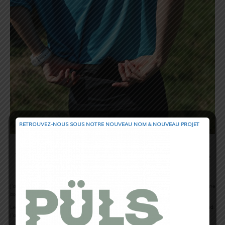
RETROUVEZ-NOUS SOUS NOTRE NOUVEAU NOM & NOUVEAU PROJET
Tenue Wakae : côté technique, qu’est-ce que
ça donne ?
J’ai pesé 225g pour une taille S (moins que le poids annoncé, ce qui est plutôt une
bonne nouvelle).
Le problème de ce legging est qu’il est (pour moi en tout cas) beaucoup
trop chaud
.
J’ai du tester la tenue cet été donc ce n’était pas une période propice…