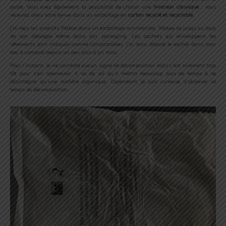
poste. Vous avez également la possibilité de choisir une
livraison classique
: vous
recevrez alors votre tenue dans un emballage en
carton recyclé et recyclable
.
J’ai reçu les produits Wakae dans un emballage minimaliste. Wakae va jusqu’au bout
de son idéologie même dans son packaging. Les sachets qui enveloppent les
vêtements sont indiqués comme compostables. J’ai donc déposé le sachet dans mon
bac à compost depuis un peu plus d’un mois.
Pour l’instant, je ne constate aucun signe de décomposition mais c’est sûrement trop
tôt pour s’en apercevoir. Il va de soi qu’il mettra beaucoup plus de temps à se
désintégrer qu’une matière organique. Cependant je suis curieuse d’observer ce
temps de décomposition.