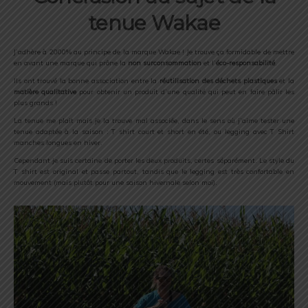
tenue Wakae
J’adhère à 2000% au principe de la marque Wakae ! Je trouve ça formidable de mettre
en avant une marque qui prône la
non surconsommation
et l’
éco-responsabilité
.
Ils ont trouvé la bonne association entre la
réutilisation des déchets plastiques
et la
matière qualitative
pour obtenir un produit d’une qualité qui peut en faire pâlir les
plus grands !
La tenue me plait mais je la trouve mal associée, dans le sens où j’aime tester une
tenue adaptée à la saison : T shirt court et short en été, ou legging avec T Shirt
manches longues en hiver.
Cependant je suis certaine de porter les deux produits, certes séparément. Le style du
T shirt est original et passe partout, tandis que le legging est très confortable en
mouvement (mais plutôt pour une saison hivernale selon moi).