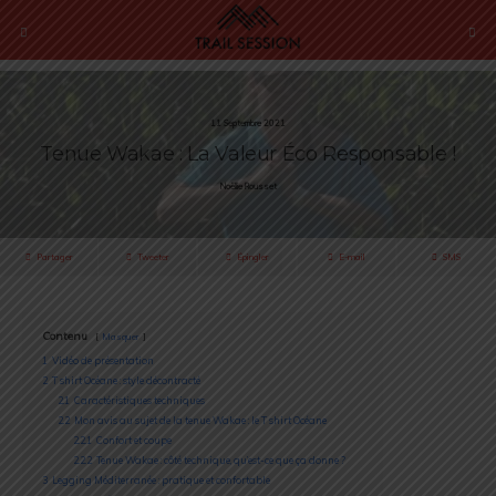
11 Septembre 2021
Tenue Wakae : La Valeur Éco Responsable !
Noëllie Rousset
Partager
Tweeter
Épingler
E-mail
SMS
Contenu
Masquer
1
Vidéo de présentation
2
T shirt Océane : style décontracté
2.1
Caractéristiques techniques
2.2
Mon avis au sujet de la tenue Wakae : le T shirt Océane
2.2.1
Confort et coupe
2.2.2
Tenue Wakae : côté technique, qu’est-ce que ça donne ?
3
Legging Méditerranée : pratique et confortable