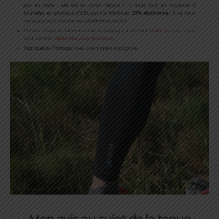
pas en reste : elle est en coton recyclé !
Il nous faut en moyenne 8
bouteilles en plastique d’1,5L pour le fabriquer.
25% élasthanne
: Il ne nous
reste plus qu’à trouver de l’élasthanne recyclé
Chaque étape de fabrication de ce legging est certifiée
Oeko Tex
. Les tissus
sont certifiés
Global Recycled Standard
.
Fabriqué au Portugal
avec une matière espagnole.