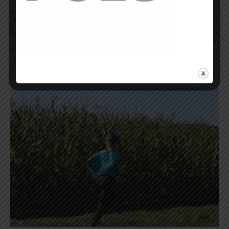
Malgré une très
bonne évacuation de la transpiration,
il ne me convient pas pour des
temps chauds à tempérés. Par contre il sera surement très agréable de le tester en
hiver !
Oui mais alors pourquoi l’associer avec un T Shirt ? Souvent on est plutôt frileux du
haut avant le bas, donc il sera nécessaire d’ajouter un coupe vent ou des manchettes
avec le T Shirt.
Cela pourra peut-être donner des idées à la marque Wakae car ils n’ont pas encore
proposé ce genre de produits.