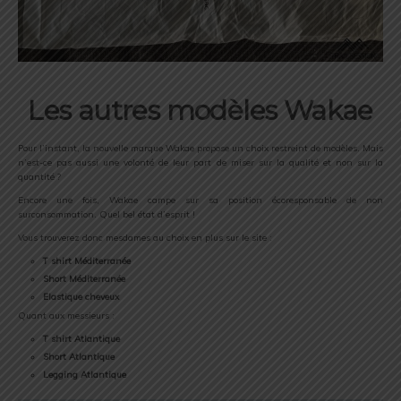
Les autres modèles Wakae
Pour l’instant, la nouvelle marque Wakae propose un choix restreint de modèles. Mais
n’est-ce pas aussi une volonté de leur part de miser sur la qualité et non sur la
quantité ?
Encore une fois, Wakae campe sur sa position écoresponsable de non
surconsommation. Quel bel état d’esprit !
Vous trouverez donc mesdames au choix en plus sur le site :
T shirt Méditerranée
Short Méditerranée
Elastique cheveux
Quant aux messieurs :
T shirt Atlantique
Short Atlantique
Legging Atlantique