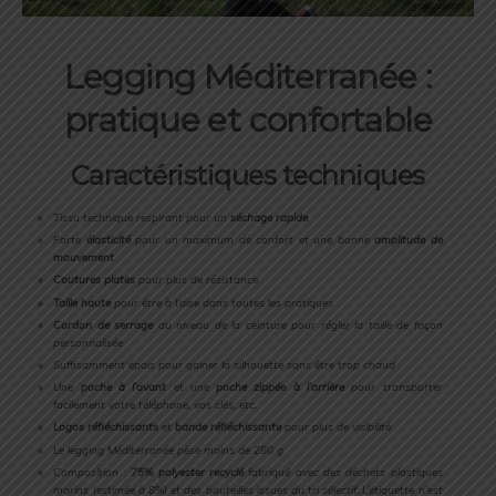
Legging Méditerranée :
pratique et confortable
Caractéristiques techniques
Tissu technique respirant pour un
séchage rapide
Forte
élasticité
pour un maximum de confort et une bonne
amplitude de
mouvement
Coutures plates
pour plus de résistance
Taille haute
pour être à l’aise dans toutes les pratiques
Cordon de serrage
au niveau de la ceinture pour régler la taille de façon
personnalisée
Suffisamment épais pour gainer la silhouette sans être trop chaud
Une
poche à l’avant
et une
poche zippée à l’arrière
pour transporter
facilement votre téléphone, vos clés, etc.
Logos réfléchissants
et
bande réfléchissante
pour plus de visibilité
Le legging Méditerranée pèse moins de 280 g
Composition :
75% polyester recyclé
fabriqué avec des déchets plastiques
marins (estimée à 8%) et des bouteilles issues du tri sélectif. L’étiquette n’est