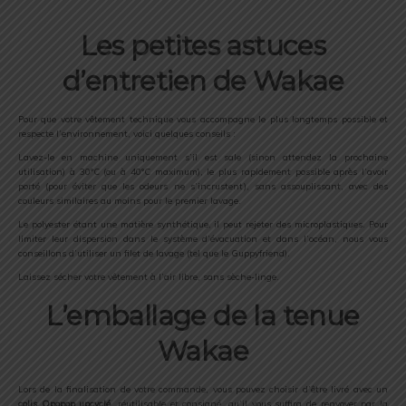
Les petites astuces
d’entretien de Wakae
Pour que votre vêtement technique vous accompagne le plus longtemps possible et
respecte l’environnement, voici quelques conseils :
Lavez-le en machine uniquement s’il est sale (sinon attendez la prochaine
utilisation) à 30°C (ou à 40°C maximum), le plus rapidement possible après l’avoir
porté (pour éviter que les odeurs ne s’incrustent), sans assouplissant, avec des
couleurs similaires au moins pour le premier lavage.
Le polyester étant une matière synthétique, il peut rejeter des microplastiques. Pour
limiter leur dispersion dans le système d’évacuation et dans l’océan, nous vous
conseillons d’utiliser un filet de lavage (tel que le Guppyfriend).
Laissez sécher votre vêtement à l’air libre, sans sèche-linge.
L’emballage de la tenue
Wakae
Lors de la finalisation de votre commande, vous pouvez choisir d’être livré avec un
colis Opopop upcyclé
, réutilisable et consigné, qu’il vous suffira de renvoyer par la