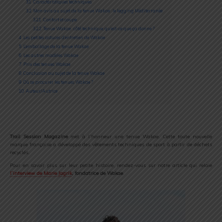
3.1
Caractéristiques techniques
3.2
Mon avis au sujet de la tenue Wakae : le legging Méditerranée
3.2.1
Confort et coupe
3.2.2
Tenue Wakae : côté technique, qu’est-ce que ça donne ?
4
Les petites astuces d’entretien de Wakae
5
L’emballage de la tenue Wakae
6
Les autres modèles Wakae
7
Prix des tenues Wakae
8
Conclusion au sujet de la tenue Wakae
9
Où se procurer les tenues Wakae ?
10
Auteur/Autrice
Trail Session Magazine
met à l’honneur une tenue Wakae. Cette toute nouvelle
marque française a développé des vêtements techniques de sport à partir de déchets
recyclés.
Pour en savoir plus sur leur petite histoire, rendez-vous sur notre article qui relaie
l’interview de Marie Jagrik
, fondatrice de Wakae
.