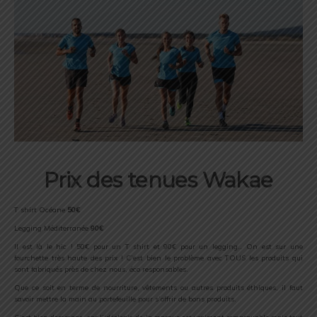
Prix des tenues Wakae
T shirt Océane
50€
Legging Méditerranée
90€
Il est là le hic ! 50€ pour un T shirt et 90€ pour un legging… On est sur une
fourchette très haute des prix ! C’est bien le problème avec TOUS les produits qui
sont fabriqués près de chez nous, éco responsables.
Que ce soit en terme de nourriture, vêtements ou autres produits éthiques, il faut
savoir mettre la main au portefeuille pour s’offrir de bons produits.