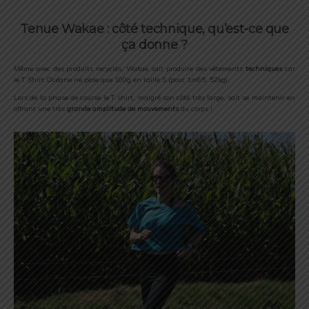
Tenue Wakae : côté technique, qu’est-ce que
ça donne ?
Même avec des produits recyclés, Wakae sait produire des vêtements
techniques
car
le T Shirt Océane ne pèse que 100g en taille S (pour 1m65, 52kg).
Lors de la phase de course le T shirt, malgré son côté très large, sait se maintenir en
offrant une très
grande amplitude de mouvements
du corps !