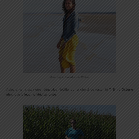
Marie Jagrik, fondatrice de Wakae
Aujourd’hui c’est notre rédactrice Noëllie, qui a choisi de tester le
T Shirt Océane
ainsi que le
legging Méditerranée
.