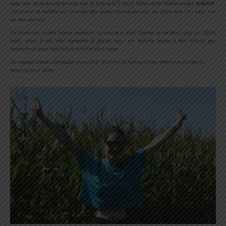
Avec son style ample et crop top, je trouve le T shirt Océane de Wakae assez
original
.
J’ai choisi ce modèle qui change des styles classiques près du corps que l’on peut voir
un peu partout.
Ce choix est validé même pendant la course à pied. Certes je ne ferai pas un 100m
avec, mais il est très agréable à porter pour un footing lorsqu’il fait chaud par
exemple ou pour tout autre activité plus relax.
Sa couleur bleue, classique mais vive, illumine la tenue lorsqu’elle est associée au
legging plus sobre.