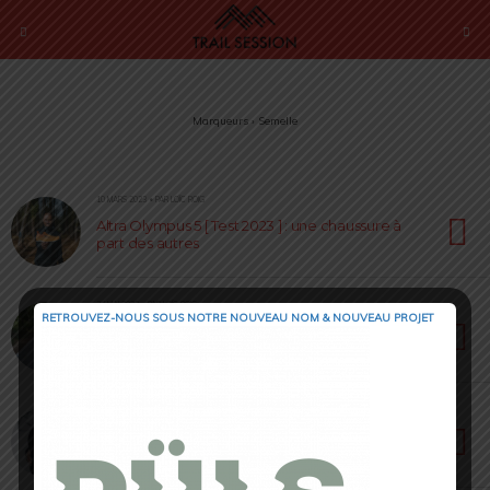
Marqueurs › Semelle
10 MARS 2023 • PAR LOÏC ROIG
Altra Olympus 5 [ Test 2023 ] : une chaussure à
part des autres
24 MAI 2022 • PAR LOÏC ROIG
RETROUVEZ-NOUS SOUS NOTRE NOUVEAU NOM & NOUVEAU PROJET
Altra Vanish Carbon [ Test & Avis ] : du carbone
avec un drop zéro !
8 NOVEMBRE 2021 • PAR LOÏC ROIG
SIDAS : Chaussettes trail Protect, Semelle
Bike+ et Manchons