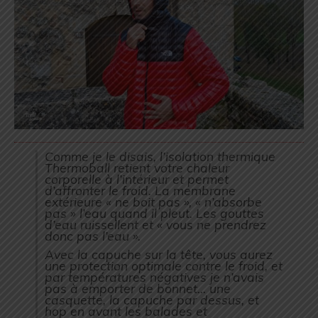
Comme je le disais, l’isolation thermique
Thermoball retient votre chaleur
corporelle à l’intérieur et permet
d’affronter le froid. La membrane
extérieure « ne boit pas », « n’absorbe
pas » l’eau quand il pleut. Les gouttes
d’eau ruissellent et « vous ne prendrez
donc pas l’eau ».
Avec la capuche sur la tête, vous aurez
une protection optimale contre le froid, et
par températures négatives je n’avais
pas à emporter de bonnet… une
casquette, la capuche par dessus, et
hop en avant les balades et