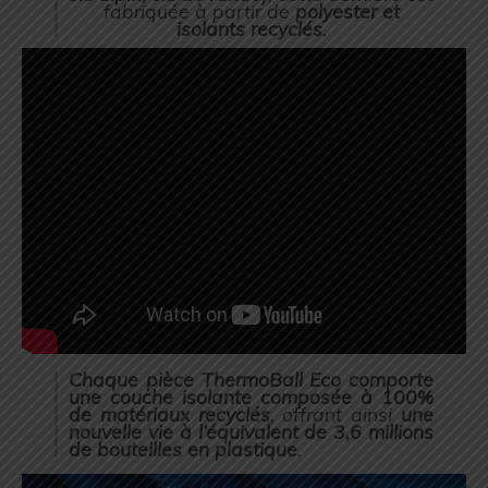
fabriquée à partir de
polyester et
isolants recyclés
.
Chaque pièce
ThermoBall
Eco comporte
une couche isolante composée à 100%
de matériaux recyclés
, offrant ainsi
une
nouvelle vie à l’équivalent de 3,6 millions
de bouteilles en plastique
.