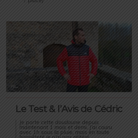
Le Test & l’Avis de Cédric
Je porte cette doudoune depuis
maintenant 1 mois et demi. J’ai couru
avec 1h sous la pluie, mais en toute
honnêteté je n’ai pas réitéré