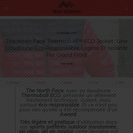
21 Décembre 2019
The North Face ThermoBall™ ECO Jacket : Une
Doudoune Éco-Responsable, Légère Et Isolante
Par Grand Froid
Cédric Masip
Partager
Tweeter
Épingler
E-mail
SMS
The North Face
, avec sa doudoune
Thermoball ECO
, présente un vêtement
hautement technique, isolant, mais
surtout
éco-responsable
. Et ce n’est pas
pour rien qu’elle a été récompensée d’un
Award
.
Très légère et pratique
d’utilisation dans
vos
sports préférés outdoor (randonnée,
ski alpin, ski de rando)
, cette dernière est