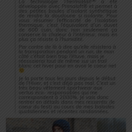
La technologie ThermoBall™ a été
développée avec Primaloft® et permet à
des petites boules d’isolant synthétique
de rendre la doudoune si isolante. Pour
vous résumer l’efficacité de l’isolation
thermique, c’est l’équivalent d’un duvet
de 600 cuin, donc non seulement ça
conserve la chaleur à l’intérieur, mais en
plus ça résiste à l’humidité.
Par contre de là à dire qu’elle résistera à
la transpiration pendant un run, de mon
côté c’était bien trop l’étuve, mais je
réessaierai tout de même sur un trail
blanc cet hiver pour en avoir le coeur net
Je la porte tous les jours depuis le début
de l’Hiver, et c’est déjà pas mal. C’est un
très beau vêtement sportwear aux
vertus éco- responsables qui me
correspondent à 2000%. Je vais donc
rentrer en détails dans mes ressentis (le
coeur du test) au cours de mes balades
quotidiennes et récentes randonnées.