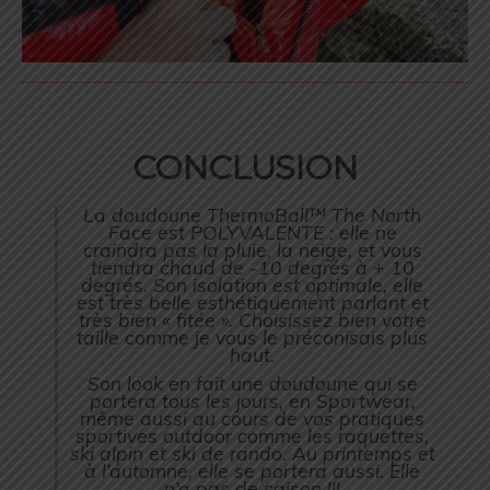
CONCLUSION
La doudoune ThermoBall™ The North
Face est POLYVALENTE : elle ne
craindra pas la pluie, la neige, et vous
tiendra chaud de -10 degrés à + 10
degrés. Son isolation est optimale, elle
est très belle esthétiquement parlant et
très bien « fitée ». Choisissez bien votre
taille comme je vous le préconisais plus
haut.
Son look en fait une doudoune qui se
portera tous les jours, en Sportwear,
même aussi au cours de vos pratiques
sportives outdoor comme les raquettes,
ski alpin et ski de rando. Au printemps et
à l’automne, elle se portera aussi. Elle
n’a pas de saison !!!