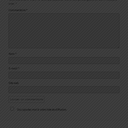
avec
*
Commentaire
*
Nom
*
E-mail
*
Site web
Oui, ajoutez moi à votre liste de diffusion.