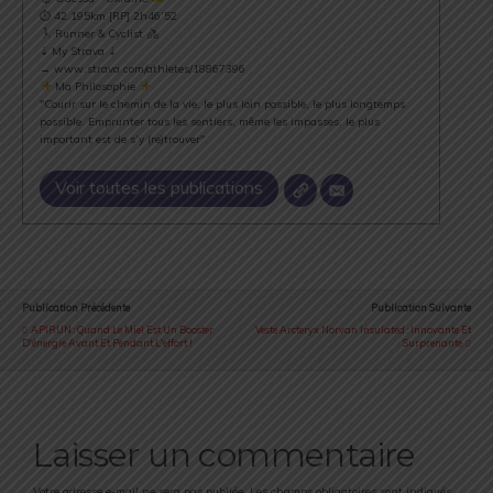
⏱ 42.195km [RP] 2h46’52
Runner & Cyclist
⇣ My Strava ⇣
→ www.strava.com/athletes/18867396
Ma Philosophie
"Courir sur le chemin de la vie, le plus loin possible, le plus longtemps
possible. Emprunter tous les sentiers, même les impasses, le plus
important est de s’y (re)trouver".
Voir toutes les publications
Publication Précédente
Publication Suivante
APIRUN : Quand Le Miel Est Un Booster
Veste Arcteryx Norvan Insulated : Innovante Et
D'énergie Avant Et Pendant L'effort !
Surprenante
Laisser un commentaire
Votre adresse e-mail ne sera pas publiée.
Les champs obligatoires sont indiqués