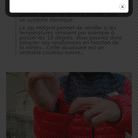
sont élastiques permettent d’éviter le
passage de l’air et du froid. Vous
pourrez ajuster et serrer à la taille avec
un système élastique.
Le zip intégral permet de ventiler si les
températures venaient par exemple à
passer les 10 degrés. Vous pourrez donc
adapter vos randonnées en fonction de
la météo… Cette doudoune est un
véritable couteau suisse…