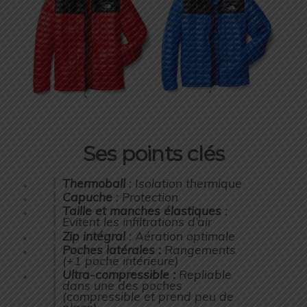
Ses points clés
Thermoball
: Isolation thermique
Capuche
: Protection
Taille et manches élastiques
:
Evitent les infiltrations d’air
Zip intégral
: Aération optimale
Poches latérales :
Rangements
(+1 poche intérieure)
Ultra-compressible :
Repliable
dans une des poches
(compressible et prend peu de
place)