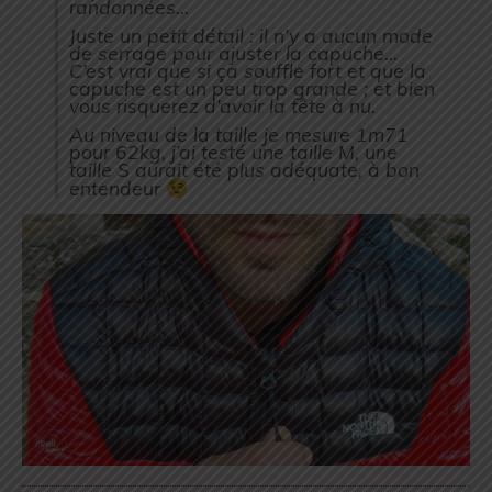
randonnées…
Juste un petit détail : il n’y a aucun mode
de serrage pour ajuster la capuche…
C’est vrai que si ça souffle fort et que la
capuche est un peu trop grande ; et bien
vous risquerez d’avoir la tête à nu.
Au niveau de la taille je mesure 1m71
pour 62kg, j’ai testé une taille M, une
taille S aurait été plus adéquate, à bon
entendeur