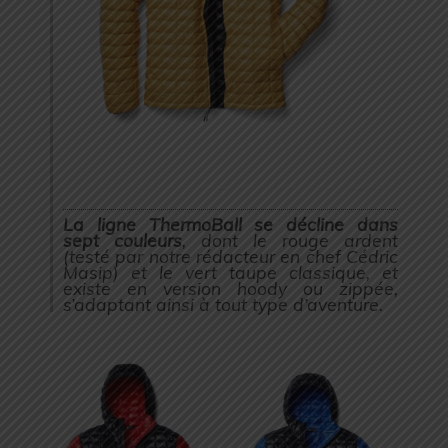
La ligne
ThermoBall
se décline dans
sept couleurs
, dont le rouge ardent
(testé par notre rédacteur en chef Cédric
Masip) et le vert taupe classique, et
existe en version hoody ou zippée,
s’adaptant ainsi à tout type d’aventure.