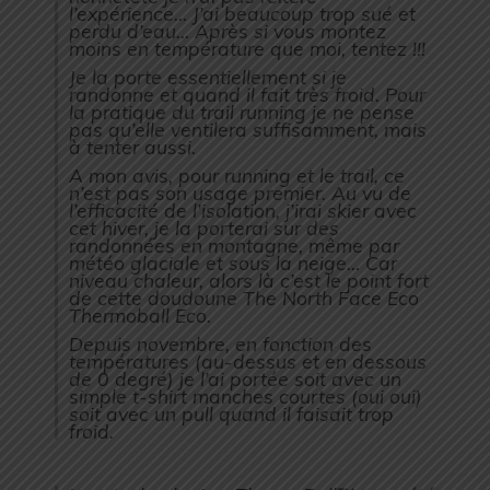
l’expérience… J’ai beaucoup trop sué et
perdu d’eau… Après si vous montez
moins en température que moi, tentez !!!
Je la porte essentiellement si je
randonne et quand il fait très froid. Pour
la pratique du trail running je ne pense
pas qu’elle ventilera suffisamment, mais
à tenter aussi.
A mon avis, pour running et le trail, ce
n’est pas son usage premier. Au vu de
l’efficacité de l’isolation, j’irai skier avec
cet hiver, je la porterai sur des
randonnées en montagne, même par
météo glaciale et sous la neige… Car
niveau chaleur, alors là c’est le point fort
de cette doudoune The North Face Eco
Thermoball Eco.
Depuis novembre, en fonction des
températures (au-dessus et en dessous
de 0 degré) je l’ai portée soit avec un
simple t-shirt manches courtes (oui oui)
soit avec un pull quand il faisait trop
froid.