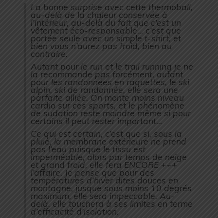
La bonne surprise avec cette thermoball,
au-delà de la chaleur conservée à
l’intérieur, au-delà du fait que c’est un
vêtement éco-responsable… c’est que
portée seule avec un simple t-shirt, et
bien vous n’aurez pas froid, bien au
contraire.
Autant pour le run et le trail running je ne
la recommande pas forcément, autant
pour les randonnées en raquettes, le ski
alpin, ski de randonnée, elle sera une
parfaite alliée. On monte moins niveau
cardio sur ces sports, et le phénomène
de sudation reste moindre même si pour
certains il peut rester important…
Ce qui est certain, c’est que si, sous la
pluie, la membrane extérieure ne prend
pas l’eau puisque le tissu est
imperméable, alors par temps de neige
et grand froid, elle fera ENCORE +++
l’affaire. Je pense que pour des
températures d’hiver dites douces en
montagne, jusque sous moins 10 degrés
maximum, elle sera impeccable. Au-
delà, elle touchera à ses limites en terme
d’efficacité d’isolation.