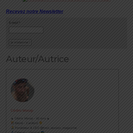
Recevez notre Newsletter
E-mail
*
Auteur/Autrice
Cédric Masip
▲ Cédric Masip - 42 ans ▲
Marié - 1 enfant
Fondateur & CEO @trail_session_magazine
Odessa - Ukraine