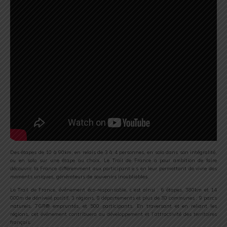
Des étapes de 10 à 90km, en relais de 3 à 4 personnes, en solo dans son intégralité,
ou en solo sur une étape au choix. Le Trail de France a pour ambition de faire
découvrir la France différemment aux participant.e.s en leur permettant de vivre des
moments uniques, générateurs de souvenirs inoubliables.
Le Trail de France, événement éco-responsable, c’est ainsi : 6 étapes, 380km et 14
000m de dénivelé positif, 3 régions, 8 départements et plus de 30 communes ; 9 parcs
naturels, 7GR® empruntés, et 500 participants. En traversant et en reliant les
régions, cet événement contribuera au développement et l’attractivité des territoires
français.