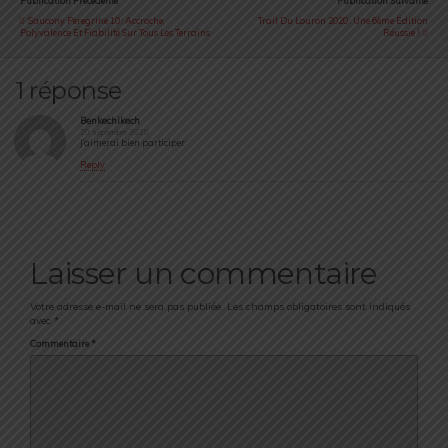
Publication Précédente
Publication Suivante
Saucony Peregrine 10 : Accroche,
Trail Du Louron 2020 : Une 6ème Édition
Polyvalence Et Fiabilité Sur Tous Les Terrains
Réussie !
1 réponse
Benkechikech
20 septembre 2020
J’aimerai bien participer
Reply
Laisser un commentaire
Votre adresse e-mail ne sera pas publiée.
Les champs obligatoires sont indiqués
avec
*
Commentaire
*