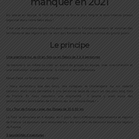
manquer en 2021
En solo et en équipe, le Trail de France va être le plus long et le plus intense jamais
organisé dans notre beau pays !
C’est une formidable opportunité pour découvrir la France autrement, et valoriser des
territoires et des régions qui ne sont pas forcément les plus connus du grand public.
Le principe
Une aventure qui se vit en Solo ou en Relais de 3 à 4 personnes
Se mesurer à soi-même ou créer un esprit de groupe en équipe, avec une cohésion et
une motivation supplémentaire : à chacun.e ses préférences.
Maud Debs, co-fondatrice, souligne :
« Nous souhaitons que des amis, des collègues se challengent sur un objectif
commun mais aussi permettre à une personne seule de courir un des plus long trail
de France. Et nous rajoutons une originalité : il pourra y avoir aussi des
participations ponctuelles de traileurs.ses sur chaque étape ! »
Un « Tour de France » avec des Étapes de 10 à 90 km
Le Trail se déroulera en 6 étapes, en 7 jours, dans différents départements et régions
de France. Le parcours sera renouvelé tous les ans afin de découvrir toutes les régions
de France.
3 possibilités d’aventures
: