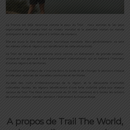
La France est déjà reconnue comme le pays du Trail : nous sommes le 1er pays
organisateur de courses trail au niveau mondial et la première nation au monde
pratiquant le trail avec plus d’1 million de coureurs.
Elle est aussi la 1ère destination touristique mondiale. Mais généralement, ce sont
les mêmes villes et régions qui bénéficient de cette attractivité.
Le Trail de France se positionne ainsi comme un événement de grande ampleur,
unique en son genre et à fort rayonnement international, qui va mettre à l’honneur
d’autres régions et territoires.
Il ambitionne d’ailleurs de s’inscrire dans la durée et de changer le parcours chaque
année pour valoriser de nouvelles communes et territoires.
Au-delà des nuits d’hôtels/campings de la région, et la découverte d’activités
culturelles locales, les régions bénéficieront d’une forte visibilité grâce aux réseaux
sociaux de Trail The Word (communauté de 20 000 membres) et à toutes les actions
de communication menées pendant l’événement & chaque étape.
A propos de Trail The World,