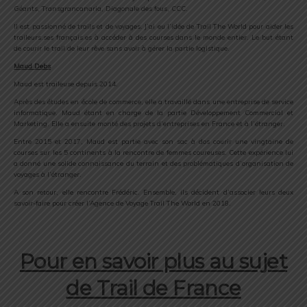
Géants, Transgrancanaria, Diagonale des fous, CCC.
Il est passionné de trails et de voyages. J’ai eu l’idée de Trail The World pour aider les
traileurs.ses français.es à accéder à des courses dans le monde entier. Le but étant
de courir le trail de leur rêve sans avoir à gérer la partie logistique.
Maud Debs
Maud est traileuse depuis 2014.
Après des études en école de commerce, elle a travaillé dans une entreprise de service
informatique. Maud étant en charge de la partie Développement Commercial et
Marketing. Elle a ensuite monté des projets d’entreprises en France et à l’étranger.
Entre 2015 et 2017, Maud est partie avec son sac à dos courir une vingtaine de
courses sur les 5 continents à la rencontre de femmes coureuses. Cette expérience lui
a donné une solide connaissance du terrain et des problématiques d’organisation de
voyages à l’étranger.
A son retour, elle rencontre Frédéric. Ensemble, ils décident d’associer leurs deux
savoir-faire pour créer l’Agence de Voyage Trail The World en 2018.
Pour en savoir plus au sujet
de Trail de France