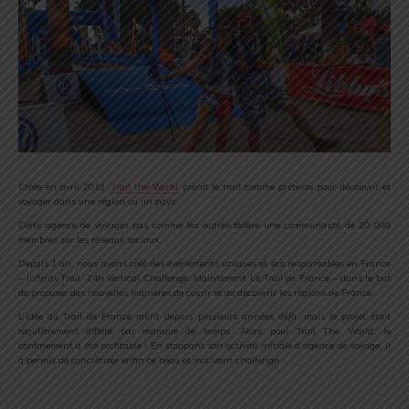
Créée en avril 2018,
Trail the World
prend le trail comme prétexte pour découvrir et
voyager dans une région ou un pays.
Cette agence de voyages pas comme les autres fédère une communauté de 20 000
membres sur les réseaux sociaux.
Depuis 1 an, nous avons créé des événements uniques et éco responsables en France
– Infinity Trail, 24h Vertical Challenge. Maintenant Le Trail de France – dans le but
de proposer des nouvelles manières de courir et de découvrir les régions de France.
L’idée du Trail de France mûrit depuis plusieurs années déjà, mais le projet était
régulièrement différé par manque de temps. Alors pour Trail The World, le
confinement a été profitable ! En stoppant son activité initiale d’agence de voyage, il
a permis de concrétiser enfin ce beau et motivant challenge.