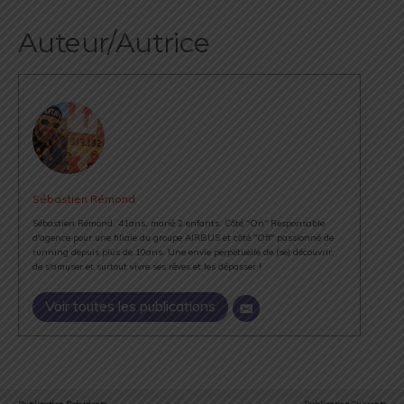
Auteur/Autrice
Sébastien Rémond
Sébastien Rémond, 41ans, marié 2 enfants. Côté "On" Responsable
d'agence pour une filiale du groupe AIRBUS et côté "Off" passionné de
running depuis plus de 10ans. Une envie perpétuelle de (se) découvrir,
de s'amuser et surtout vivre ses rêves et les dépasser !
Voir toutes les publications