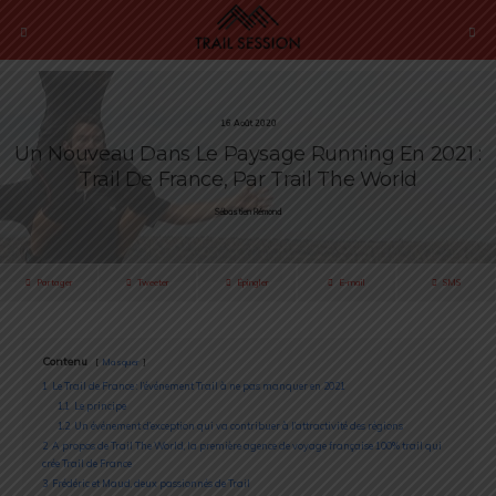
16 Août 2020
Un Nouveau Dans Le Paysage Running En 2021 :
Trail De France, Par Trail The World
Sébastien Rémond
Partager
Tweeter
Épingler
E-mail
SMS
Contenu
Masquer
1
Le Trail de France : l’événement Trail à ne pas manquer en 2021
1.1
Le principe
1.2
Un événement d’exception qui va contribuer à l’attractivité des régions
2
A propos de Trail The World, la première agence de voyage française 100% trail qui
crée Trail de France
3
Frédéric et Maud, deux passionnés de Trail