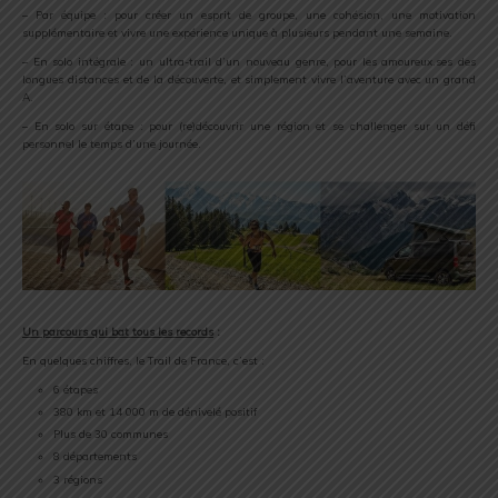
– Par équipe : pour créer un esprit de groupe, une cohésion, une motivation
supplémentaire et vivre une expérience unique à plusieurs pendant une semaine.
– En solo intégrale : un ultra-trail d’un nouveau genre, pour les amoureux.ses des
longues distances et de la découverte, et simplement vivre l’aventure avec un grand
A.
– En solo sur étape : pour (re)découvrir une région et se challenger sur un défi
personnel le temps d’une journée.
Un parcours qui bat tous les records
:
En quelques chiffres, le Trail de France, c’est :
6 étapes
380 km et 14 000 m de dénivelé positif
Plus de 30 communes
8 départements
3 régions