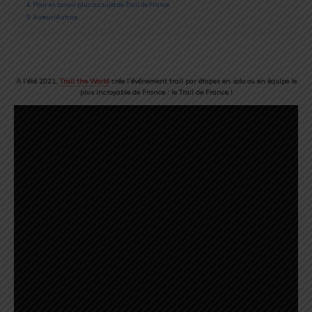
4
Pour en savoir plus au sujet de Trail de France
5
Auteur/Autrice
A l’été 2021,
Trail the World
crée l’événement trail par étapes en solo ou en équipe le
plus incroyable de France : le Trail de France !