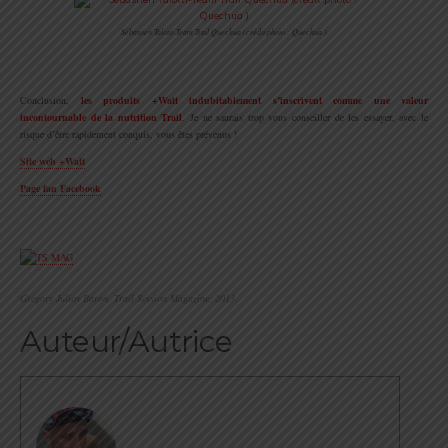
Sébastien Talotti-Team Trail Quechua (crédit photo : Quechua )
.
Conclusion,
les produits +Watt indubitablement s’inscrivent comme une valeur
incontournable de la nutrition Trail
. Je ne saurais trop vous conseiller de les essayer, avec le
risque d’être rapidement conquis, vous êtes prévenus !
Site web +Watt
Page fan Facebook
.
Grégory Julien Baron, Trail Session Magazine, 2013.
Auteur/Autrice