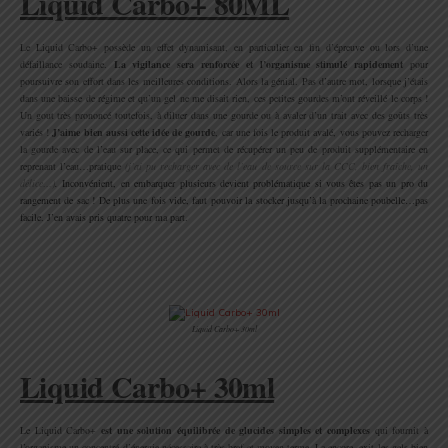
Liquid Carbo+ 80ML
Le Liquid Carbo+ possède un effet dynamisant, en particulier en fin d’épreuve ou lors d’une
défaillance soudaine.
La vigilance sera renforcée et l’organisme stimulé rapidement
pour
poursuivre son effort dans les meilleures conditions. Alors la génial. Pas d’autre mot, lorsque j’étais
dans une baisse de régime et qu’un gel ne me disait rien, ces petites gourdes m’ont réveillé le corps !
Un gout très prononcé toutefois, à diluer dans une gourde ou à avaler d’un trait avec des goûts très
variés !
J’aime bien aussi cette idée de gourde
, car une fois le produit avalé, vous pouvez recharger
la gourde avec de l’eau sur place, ce qui permet de récupérer un peu de produit supplémentaire en
reprenant l’eau…pratique
(j’ai pu recharger avec de l’eau de source sur la CCC, bien fraîche, un
délice…)
.
Inconvénient, en embarquer plusieurs devient problématique si vous êtes pas un pro du
rangement de sac ! De plus une fois vide, faut pouvoir la stocker jusqu’à la prochaine poubelle…pas
facile. J’en avais pris quatre pour ma part.
.
.
Liquid Carbo+ 30ml
Liquid Carbo+ 30ml
Le Liquid Carbo+
est une solution équilibrée de glucides simples et complexes
qui fournit à
l’organisme un concentré d’énergie nécessaire à très bref et moyen terme. La encore, exit les gels bien