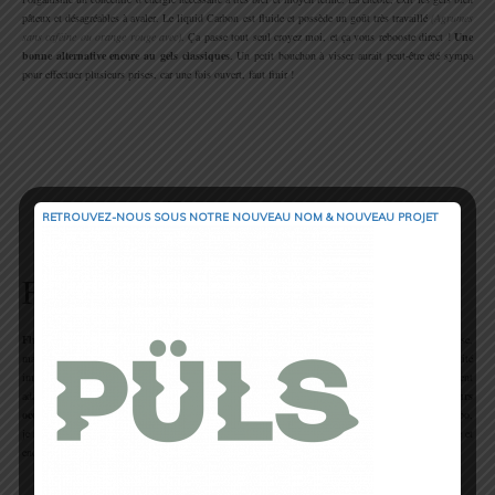
pâteux et désagréables à avaler. Le liquid Carbon est fluide et possède un goût très travaillé
(Agrumes
sans caféine ou orange rouge avec)
. Ça passe tout seul croyez moi, et ça vous rebooste direct !
Une
bonne alternative encore au gels classiques
. Un petit bouchon à visser aurait peut-être été sympa
pour effectuer plusieurs prises, car une fois ouvert, faut finir !
.
.
.
RETROUVEZ-NOUS SOUS NOTRE NOUVEAU NOM & NOUVEAU PROJET
Fluid Mag, l’anti-crampes !
Fluid Mag, l’anti-crampes !
Fluid Mag
assure une poussée énergétique anti-crampes. Il est composé de fructose, dextrose,
maltodextrine et de magnésium. Pendant une sudation à l’effort, le corps peut perdre une quantité
importante de magnésium. Pour éviter ce déficit créateur de crampes, Fluid Mag est parfaitement
adapté pour que le corps retrouve son équilibre.
Ce produit m’a je crois sauvé la vie en plusieurs
occasions sur la CCC
. En effet, en organisant astucieusement la prise du Fluid Mag sur mon topo,
je n’ai jamais eu de problème de crampes… Vraiment efficace ! Gros avantages, rapidité de la prise et
encombrement minimum
(vous pouvez en glisser partout, de la taille d’une petite éprouvette)
.
.