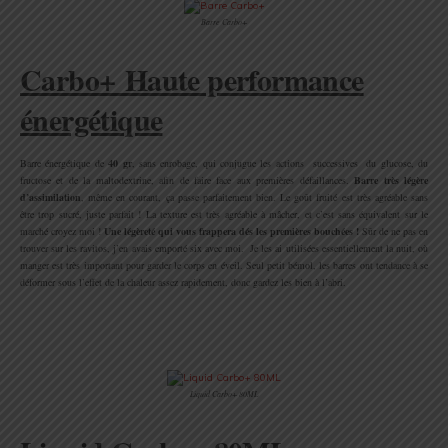
Barre Carbo+
Carbo+ Haute performance
énergétique
Barre énergétique de
40 gr
, sans enrobage, qui conjugue les actions successives du glucose, du
fructose et de la maltodextrine, afin de faire face aux premières défaillances.
Barre très légère
d’assimilation
, même en courant, ça passe parfaitement bien. Le goût fruité est très agréable sans
être trop sucré, juste parfait ! La texture est très agréable à mâcher, et c’est sans équivalent sur le
marché croyez moi !
Une légèreté qui vous frappera dés les premières bouchées !
Sûr de ne pas en
trouver sur les ravitos, j’en avais emporté six avec moi. Je les ai utilisées essentiellement la nuit, où
manger est très important pour garder le corps en éveil. Seul petit bémol, les barres ont tendance à se
déformer sous l’effet de la chaleur assez rapidement, donc gardez les bien à l’abri.
.
.
Liquid Carbo+ 80ML