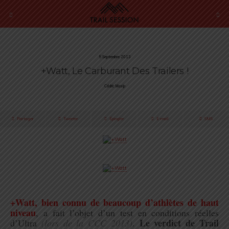
5 Septembre 2013
+Watt, Le Carburant Des Trailers !
Cédric Masip
Partager
Tweeter
Épingler
E-mail
SMS
.
+Watt, bien connu de beaucoup d’athlètes de haut
niveau
, a fait l’objet d’un test en conditions réelles
Le verdict de Trail
d’Ultra
(lors de la CCC 2013)
.