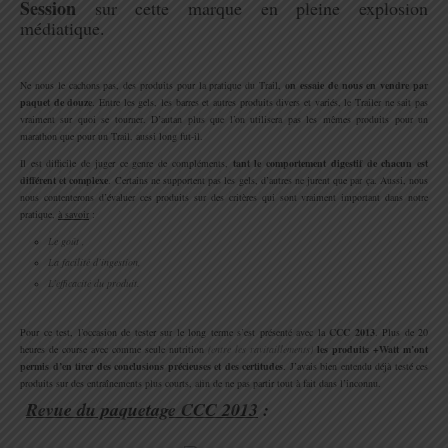
Session
sur cette marque en pleine explosion
médiatique.
.
Ne nous le cachons pas, des produits pour la pratique du Trail,
on essaie de nous en vendre par
paquet de douze
. Entre les gels, les barres et autres produits divers et variés, le Trailer ne sait pas
vraiment sur quoi se tourner. D’autan plus que l’on utilisera pas les mêmes produits pour un
marathon que pour un Trail, aussi long fut-il.
Il est difficile de juger ce genre de compléments,
tant le comportement digestif de chacun est
différent et complexe
. Certains ne supportent pas les gels, d’autres ne jurent que par ça. Aussi, nous
nous contenterons d’évaluer ces produits sur des critères qui sont vraiment important dans notre
pratique,
à savoir
:
Le goût ,
La facilité d’ingestion,
L’efficacité du produit.
.
Pour ce test, l’occasion de tester sur le long terme s’est présenté avec la
CCC 2013
. Plus de 20
heures de course avec comme seule nutrition
(entre les ravitaillements)
les produits +Watt m’ont
permis d’en tirer des conclusions précieuses et des certitudes
. J’avais bien entendu déjà testé ces
produits sur des entraînements plus courts, afin de ne pas partir tout à fait dans l’inconnu.
Revue du paquetage CCC 2013
:
.
.