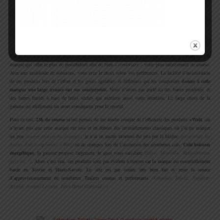
Séb et son stand +Watt à Chamonix
.
J’ai eu l’occasion de tester beaucoup de produits différents dans ma pratique du Trail et
+Watt
reste la
marque qui offre le plus de possibilités afin de bien
« construire »
votre plan nutritionnel de course.
Avec une multitude de solutions, vous avez le choix selon vos préférences. La facilité d’assimilation
de ces produits lors de l’effort et les goûts agréables et différents qui les composent
donne à cette
marque une large avance sur ses concurrents
. Nous n’avons pas parlé ici des barres protéinés, et
des barres fruités à base de fruits séchés qui méritent aussi votre attention. Le large choix de la
gamme est réellement un atout conséquent pour le sportif.
Pour ce test,
23h de course
m’ont permis de me rendre compte de l’efficacité des produits
+Watt
, car
n’ayant pris que cette marque sur moi et en dehors des ravitaillements classiques où j’ai pu manger
un peu
(soupes,saucissons,fromage)
, je n’ai en aucun moment été pris par la fatigue
(prise toute les
heures d’un complément +Watt)
où de crampes lors de l’ascension des nombreux cols.
Coté boisson
énergétique
, la gamme propose largement de quoi vous satisfaire
(Sali+, Minéral+, Maltodextrine
pure etc…)
.
Alors c’est vrai, ces produits sont pas évident à trouver car la marque est essentiellement
basée en Savoie et Haute-Savoie. Le site est par contre très bien fait et reste la source
d’approvisionnement de nombreux Trailers connus et performants
(Sébastien Talotti, Stéphane
Ricard, Arnaud Lejeune, Jules-Henri Gabioud…)
.
.