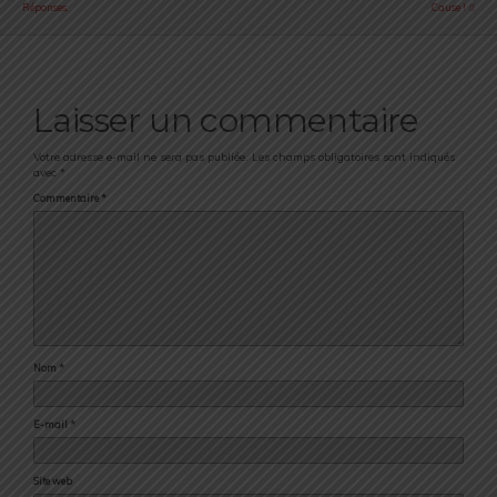
Réponses.
Cause !
Laisser un commentaire
Votre adresse e-mail ne sera pas publiée.
Les champs obligatoires sont indiqués
avec
*
Commentaire
*
Nom
*
E-mail
*
Site web