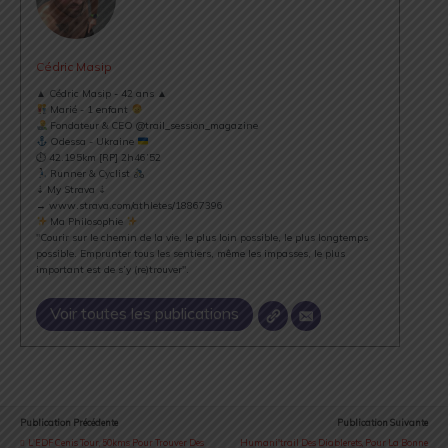
Cédric Masip
▲ Cédric Masip - 42 ans ▲
Marié - 1 enfant
Fondateur & CEO @trail_session_magazine
Odessa - Ukraine
⏱ 42.195km [RP] 2h46’52
Runner & Cyclist
⇣ My Strava ⇣
→ www.strava.com/athletes/18867396
Ma Philosophie
"Courir sur le chemin de la vie, le plus loin possible, le plus longtemps
possible. Emprunter tous les sentiers, même les impasses, le plus
important est de s’y (re)trouver".
Voir toutes les publications
Publication Précédente
Publication Suivante
L'EDF Cenis Tour, 50kms Pour Trouver Des
Humani'trail Des Diablerets, Pour La Bonne