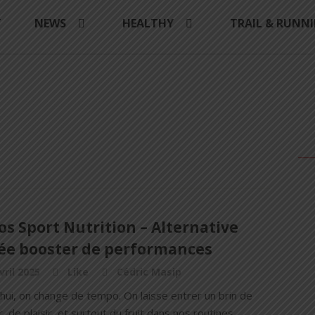
Y
NEWS
HEALTHY
TRAIL & RUNN
s Sport Nutrition – Alternative
tée booster de performances
vril 2025
Like
Cédric Masip
hui, on change de tempo. On laisse entrer un brin de
r, de plaisir, et surtout du fruit dans nos routines