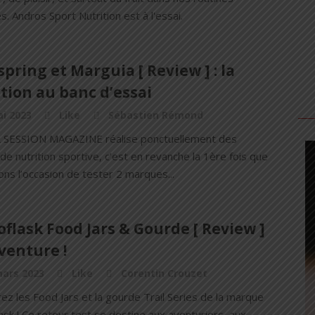
s. Andros Sport Nutrition est à l'essai.
pring et Marguia [ Review ] : la
tion au banc d’essai
i 2023
Like
Sébastien Rémond
L SESSION MAGAZINE réalise ponctuellement des
de nutrition sportive, c’est en revanche la 1ère fois que
ns l’occasion de tester 2 marques...
flask Food Jars & Gourde [ Review ]
’aventure !
mars 2023
Like
Corentin Crouzet
z les Food Jars et la gourde Trail Series de la marque
sk ! Ce retour test se destine aux aventuriers, aux