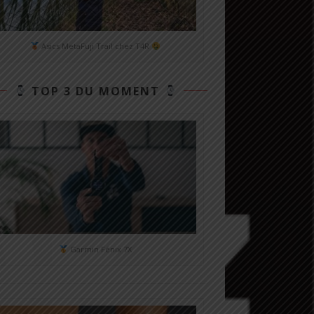
Asics MetaFuji Trail chez T4R
TOP 3 DU MOMENT
Garmin Fénix 7X