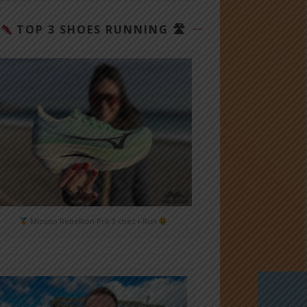
TOP 3 SHOES RUNNING 🛣
Mizuno Rebellion Pro 3 chez i-Run