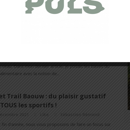
haque semaine de vous livrer des conseils. Cette
, c'est avec la nutrition que nous commençons.
rononutrition : la clé d’un cerveau
onne santé
anvier 2022
Like
Noëllie Rousset
onutrition est la clé pour apporter les bons nutriments
rveau. Dans mon dernier article, je posais les bases du
limentaire avec la notion de...
et Trail Baouw : du plaisir gustatif
TOUS les sportifs !
décembre 2021
Like
Sébastien Rémond
 fin d’année, nous vous proposons de faire un focus sur