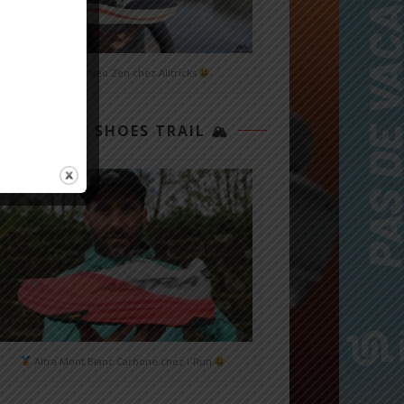
Mizuno Neo Zen chez Alltricks
TOP 3 SHOES TRAIL 🏔
Altra Mont Blanc Carbone chez i-Run