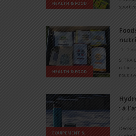
HEALTH & FOOD
sportive
Foods
nutri
2 ma
Si TRAI
retours 
HEALTH & FOOD
nous avo
Hydro
: à l
27 
Découvre
EQUIPEMENT &
Hydrofla