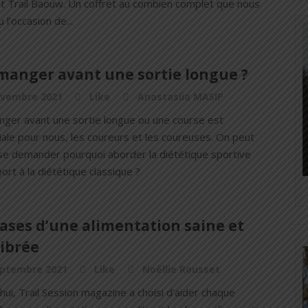
et Trail Baouw. Un coffret au combien complet que nous
 l’occasion de...
manger avant une sortie longue ?
ovembre 2021
Like
Anastasiia MASIP
nger avant une sortie longue ou une course est
ale pour nous, les coureurs et les coureuses. On peut
 se demander pourquoi aborder la diététique sportive
ort à la diététique classique ?
ases d’une alimentation saine et
librée
eptembre 2021
Like
Noëllie Rousset
hui, Trail Session magazine a choisi d’aider chaque