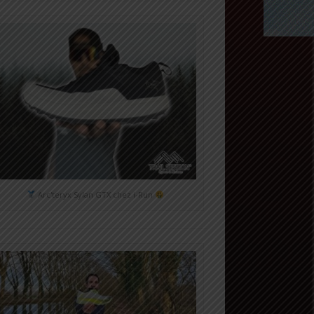
Arc'teryx Sylan GTX chez i-Run