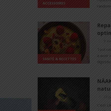
ACCESSOIRES
randonn
Repas
opti
9 ao
Tout cou
à avoir 
SANTÉ & RECETTES
digestiv
NÄAK 
natu
23 j
C'est L