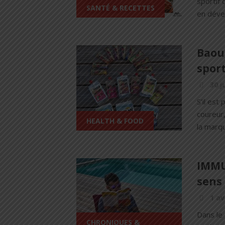
sportif 
SANTÉ & RECETTES
en dével
Baou
sport
30 j
S’il est
coureur,
HEALTH & FOOD
la marqu
IMMU
sens
1 av
Dans le 
CHRONIQUES &