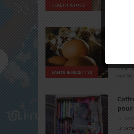
tenter c
HEALTH & FOOD
semaine
La ch
en b
11 j
La chron
à son ce
SANTÉ & RECETTES
modèle a
Coffr
pour 
30 
En cette