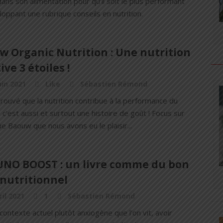
dans son alimentation pour qu’il soit le plus performant
oppant une rubrique conseils en nutrition.
w Organic Nutrition : Une nutrition
ive 3 étoiles !
uin 2021
Like
Sébastien Rémond
 prouvé que la nutrition contribue à la performance du
 c’est aussi et surtout une histoire de goût ! Focus sur
e Baouw que nous avons eu le plaisir...
NO BOOST : un livre comme du bon
 nutritionnel
ril 2021
1
Sébastien Rémond
contexte actuel plutôt anxiogène que l’on vit, avoir