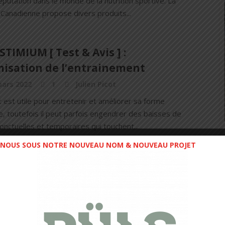
éputation dans le monde de la nutrition sportive. La
Canadienne propose divers produits...
STIMIUM [ Test & Avis ] :
misation de l’entrainement
mars 2022
1
Julien Picot
 est utile pour entretenir et améliorer sa forme
, toutefois il peut parfois engendrer des baisses de
nctuelles et temporaires qui touchent...
NOUS SOUS NOTRE NOUVEAU NOM & NOUVEAU PROJET
tion et Ultra Marathon : les trucs &
es de Loïc
anvier 2022
1
Cédric Masip
mois de la 36ème du Marathon des Sables, nous allons