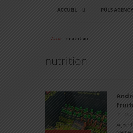
ACCUEIL
PÜLS AGENC
Accueil
»
nutrition
nutrition
Andro
frui
25 a
Aujourd’
fraîcheu