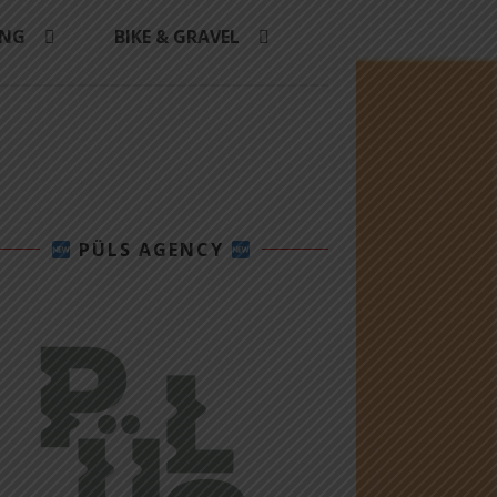
ING
BIKE & GRAVEL
PÜLS AGENCY