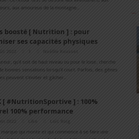
eurs, aux amoureux de la montagne...
 boosté [ Nutrition ] : pour
miser ses capacités physiques
ût 2022
1
Noëllie Rousset
reur, qu’il soit de haut niveau ou pour le loisir, cherche
de bonnes sensations lorsqu’il court. Parfois, des gênes
es peuvent s’inviter et gâcher...
[ #NutritionSportive ] : 100%
rel 100% performance
uin 2022
Like
Loïc Roig
A marque qui monte et qui commence à se faire une