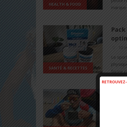
petite r
HEALTH & FOOD
marque 
Pack 
opti
12 
Le sport
physique
SANTÉ & RECETTES
forme po
RETROUVEZ-
Nutri
astuc
21 j
A deux 