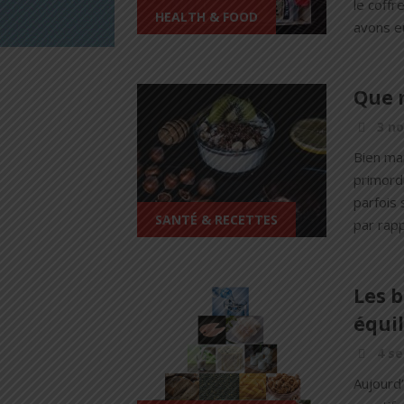
le coffr
HEALTH & FOOD
avons eu
Que 
3 n
Bien ma
primordi
parfois
SANTÉ & RECETTES
par rapp
Les b
équi
4 s
Aujourd’