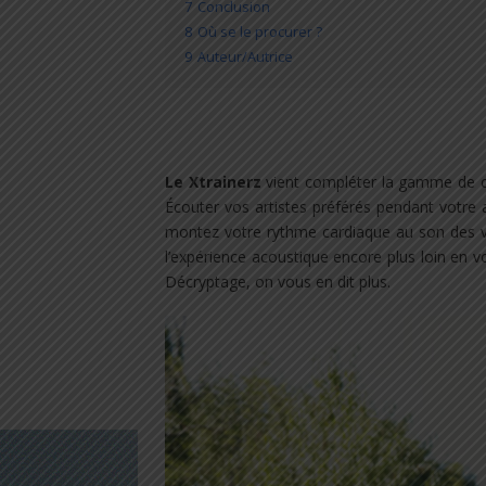
7
Conclusion
8
Où se le procurer ?
9
Auteur/Autrice
Le Xtrainerz
vient compléter la gamme de 
Écouter vos artistes préférés pendant votre 
montez votre rythme cardiaque au son des 
l’expérience acoustique encore plus loin en
Décryptage, on vous en dit plus.