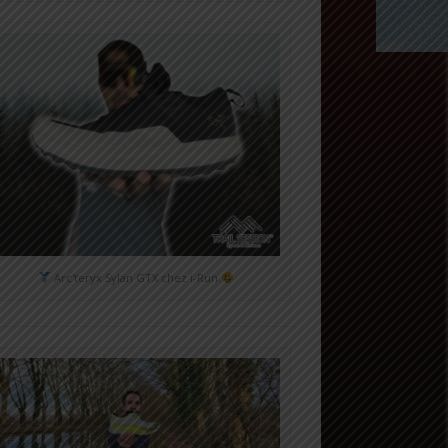
Arc'teryx Sylan GTX chez i-Run