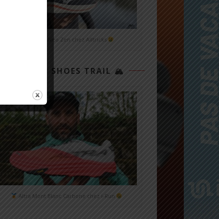
Mizuno Neo Zen chez Alltricks
TOP 3 SHOES TRAIL 🏔
Altra Mont Blanc Carbone chez i-Run