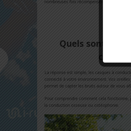
nombreuses fois récompensés.
Quels sont les a
conduct
La réponse est simple, les casques à conduc
connecté à votre environnement. Vos oreilles r
permet de capter les bruits autour de vous afi
Pour comprendre comment cela fonctionne, je
la conduction osseuse ou ostéophonie.