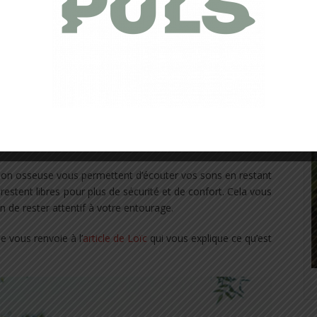
vantages des casques à
ion osseuse ?
tion osseuse vous permettent d’écouter vos sons en restant
estent libres pour plus de sécurité et de confort. Cela vous
n de rester attentif à votre entourage.
 vous renvoie à l’
article de Loïc
qui vous explique ce qu’est