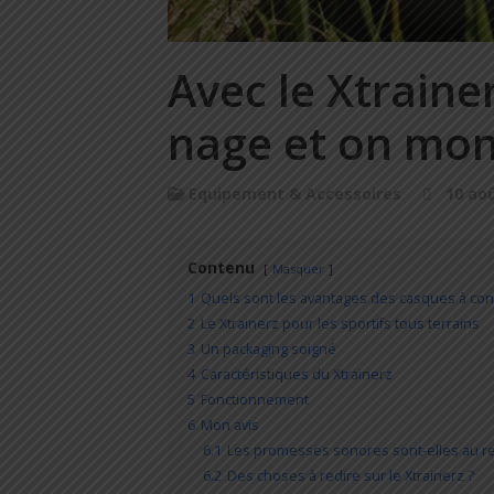
Avec le Xtrainer
nage et on mon
Equipement & Accessoires
10 ao
Contenu
Masquer
1
Quels sont les avantages des casques à co
2
Le Xtrainerz pour les sportifs tous terrains
3
Un packaging soigné
4
Caractéristiques du Xtrainerz
5
Fonctionnement
6
Mon avis
6.1
Les promesses sonores sont-elles au r
6.2
Des choses à redire sur le Xtrainerz ?