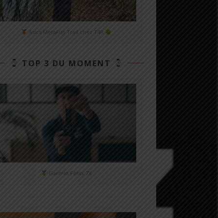
Asics MetaFuji Trail chez T4R
TOP 3 DU MOMENT
Garmin Fénix 7X