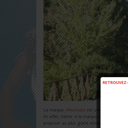
RETROUVEZ-
La marque
Aftershokz
est une référence auj
En effet, même si la marque n’est pas à l’orig
proposer au plus grand nombre. Elle a ainsi