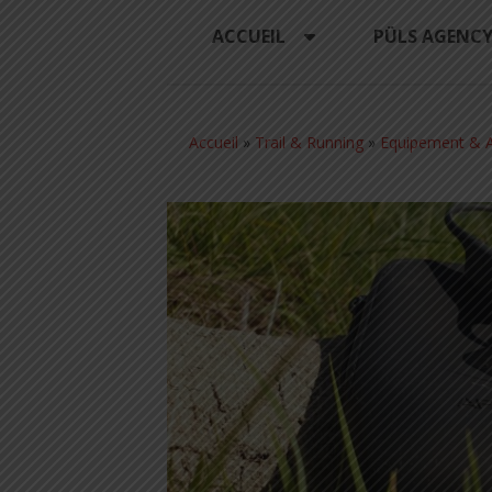
ACCUEIL
PÜLS AGENC
Accueil
»
Trail & Running
»
Equipement & A