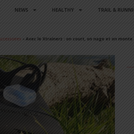
Y
NEWS
HEALTHY
TRAIL & RUNN
ccessoires
»
Avec le Xtrainerz : on court, on nage et on monte 