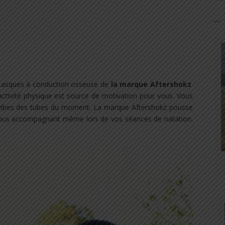
casques à conduction osseuse de
la marque Aftershokz
.
activité physique est source de motivation pour vous. Vous
vibes des tubes du moment. La marque Aftershokz pousse
 vous accompagnant même lors de vos séances de natation.