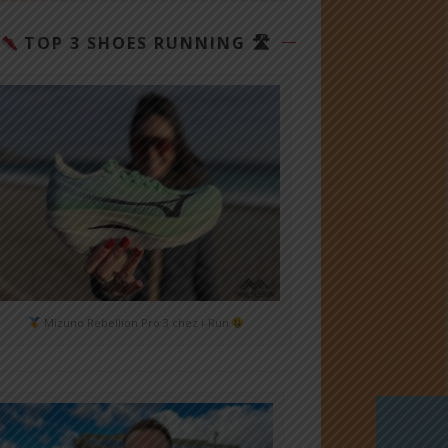
TOP 3 SHOES RUNNING 🛣
Mizuno Rebellion Pro 3 chez i-Run