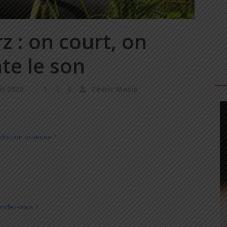
z : on court, on
te le son
ût 2020
1
0
Cédric Masip
nduction osseuse ?
endez-vous ?