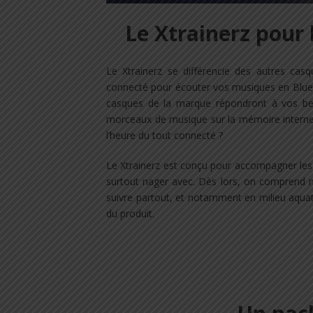
Le Xtrainerz pour 
Le Xtrainerz se différencie des autres cas
connecté pour écouter vos musiques en Bluet
casques de la marque répondront à vos beso
morceaux de musique sur la mémoire interne
l’heure du tout connecté ?
Le Xtrainerz est conçu pour accompagner les sp
surtout nager avec. Dès lors, on comprend m
suivre partout, et notamment en milieu aquati
du produit.