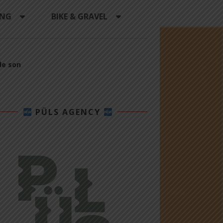
ING
BIKE & GRAVEL
le son
PÜLS AGENCY