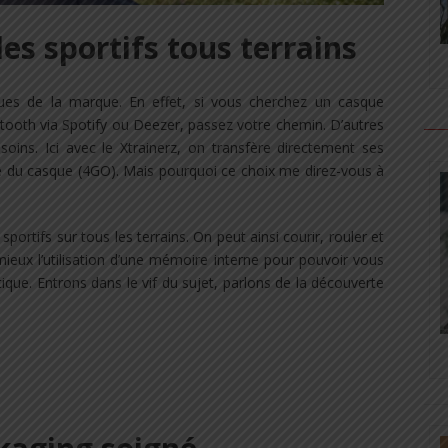
les sportifs tous terrains
ques de la marque. En effet, si vous cherchez un casque
ooth via Spotify ou Deezer, passez votre chemin. D’autres
ins. Ici avec le Xtrainerz, on transfère directement ses
 du casque (4GO). Mais pourquoi ce choix me direz-vous à
ortifs sur tous les terrains. On peut ainsi courir, rouler et
ieux l’utilisation d’une mémoire interne pour pouvoir vous
que. Entrons dans le vif du sujet, parlons de la découverte