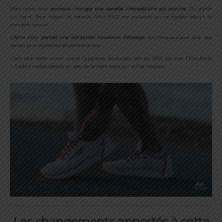
Mais après tout,
pourquoi changer une semelle intermédiaire qui marche
. Ou plutôt
qui court. Pour rappel, la semelle Altra EGO est présente sur ce modèle depuis la
première version.
L’Altra EGO permet une restitution maximum d’énergie
sur chaque appui pour des
sorties plus agréables et performantes.
C’est pour cette raison que je l’apprécie. Après pas loin de 1000 km avec l’Escalante
2.5 elle a certes perdue un peu de fermeté mais je l’utilise toujours.
Les changements apportés à cette