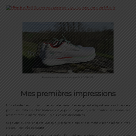
Blanche et salissante, mais plutôt RADIEUSE !
Mes premières impressions
L’Escalante 3 est un véritable coup de coeur ! Le design est élégant avec ces lacets en
pointillés. Cela me plaît beaucoup et je peux imaginer que de nombreuses runneuses
ressentiront la même chose. Il y a 4 coloris disponibles.
Si j’avais pu choisir il est vrai que je n’aurais pas pris le modèle blanc même si très
classe. Il est très salissant.
La première fois que je les ai essayées, j’ai noté que la chaussure taille grand. Je ne