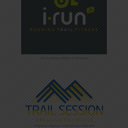
i-Run.fr partenaire affiliation de Trail Session
©Trail Session Magazine – Article mis à jour en Mai 2023