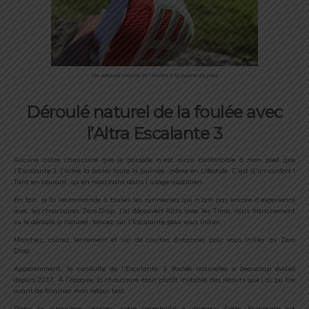
Un déroulé naturel de l’arrière à la pointe du pied
Déroulé naturel de la foulée avec
l’Altra Escalante 3
Aucune autre chaussure que je possède n’est aussi confortable à mon pied que
l’Escalante 3. J’aime la porter toute la journée, même en Lifestyle. C’est d’un confort !
Tant en courant, qu’en marchant dans l’usage quotidien.
En fait, je la recommande à toutes les runneuses qui n’ont pas encore d’expérience
avec les chaussures Zero Drop. J’ai découvert Altra avec les Timp, mais franchement
vu le déroulé si naturel, foncez sur l’Escalante pour vous initier.
Marchez, courez lentement et sur de courtes distances pour vous initier au Zero
Drop.
Apparemment, la conduite de l’Escalante 3 (foulée naturelle) a beaucoup évolué
depuis 2017. À l’époque, la chaussure était plutôt instable des retours que j’ai pu lire
avant de finaliser mon retour test.
Dans la cinquième version, cette instabilité a disparu. Cette Escalante est