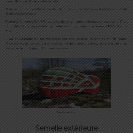
« ramollir » avec l’usage cette semelle.
Pour moi, ça n’a pas été sec dès le début, bien au contraire on est en présence d’un
modèle véloce et doux.
Pour moi, l’alliance EVA-TPU est la combinaison parfaite de douceur, de rebond ET de
durabilité. Il n’y a peut-être pas cette sensation d’amorti moelleux d’EGO Max ou
PRO…
… Mais l’Escalante n’a pas été conçue pour rivaliser avec les Torin ou Vanish Tempo.
C’est un modèle compétiteur et racé destiné aux coureurs rapides, donc elle sait allier
toutes les technologies d’Altra avec justesse.
Semelle extérieure
Semelle extérieure