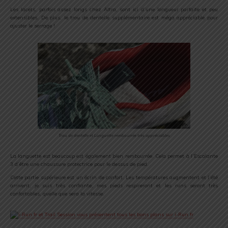
Les lacets, parfois assez longs chez Altra, sont ici d’une longueur parfaite et peu
extensibles. De plus, le trou de dentelle supplémentaire est méga appréciable pour
ajuster le serrage !
Trou de dentelle et Languette rembourrée très appréciables
La languette est beaucoup est également bien rembourrée. Cela permet à l’Escalante
3 d’être une chaussure protectrice pour le dessus de pied.
Cette partie supérieure est un écrin de confort. Les températures augmentent et l’été
arrivent, je suis très confiante, mes pieds respireront et les runs seront très
confortables, quelle que sera la vitesse.