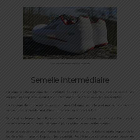
Une semelle intermédiaire revisitée
Semelle intermédiaire
La semelle intermédiaire de l’Escalante 3 a donc changé. Même si cela ne se voit pas
au premier coup d’œil quand on la compare à une 2.5 et versions précédentes.
La hauteur de la pile est toujours la même (24 mm), mais le pied repose maintenant
un peu plus profondément dans la mousse par rapport à la 2.5.
En d’autres termes, les « flancs » de la semelle sont un peu plus hauts. De plus, la
semelle intermédiaire est nettement plus rigide que ses petites soeurs.
Je pense que cela a dû augmenter le retour d’énergie, car le rebond après impact de la
foulée n’est ni trop ni trop dur, juste parfait. Peut-être que certains auront besoin de