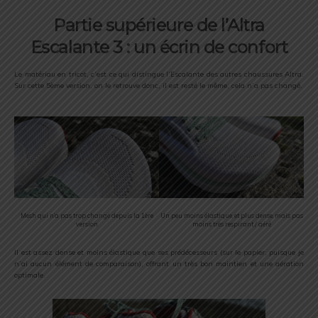
Partie supérieure de l’Altra
Escalante 3 : un écrin de confort
Le matériau en tricot, c’est ce qui distingue l’Escalante des autres chaussures Altra.
Sur cette 5ème version, on le retrouve donc, il est resté le même, cela n’a pas changé.
Mesh qui n’a pas trop changé depuis la 1ère
Un peu moins élastique, et plus dense, mais pas
version
moins très respirant / aéré
Il est assez dense et moins élastique que ses prédécesseurs (sur le papier, puisque je
n’ai aucun élément de comparaison), offrant un très bon maintien et une aération
optimale.