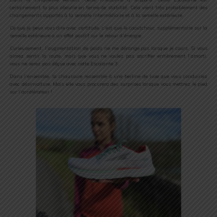
certainement la plus aboutie en terme de stabilité. Cela vient très probablement des
changements apportés à la semelle intermédiaire et à la semelle extérieure.
Ce que je peux vous dire avec certitude, c’est que le caoutchouc supplémentaire sur la
semelle extérieure a un effet positif sur le retour d’énergie.
Curieusement, l’augmentation de poids ne me dérange pas lorsque je cours. Si vous
aimez sentir la route, mais que vous ne voulez pas sacrifier entièrement l’amorti,
vous ne serez pas déçue avec cette Escalante 3.
Dans l’ensemble, la chaussure ressemble à une berline de luxe que vous conduiriez
avec désinvolture. Mais elle vous procurera des surprises lorsque vous mettrez le pied
sur l’accélérateur !