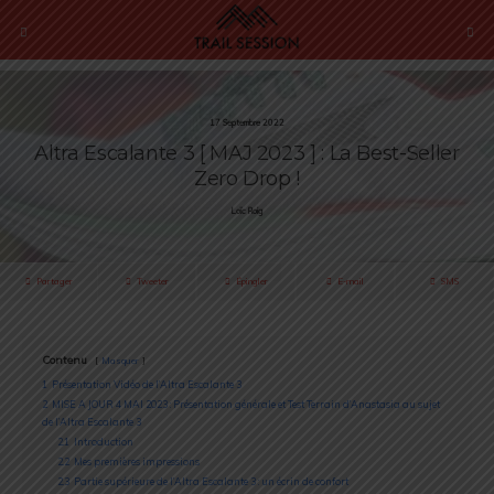
17 Septembre 2022
Altra Escalante 3 [ MAJ 2023 ] : La Best-Seller
Zero Drop !
Loïc Roig
Partager
Tweeter
Épingler
E-mail
SMS
Contenu
Masquer
1
Présentation Vidéo de l’Altra Escalante 3
2
MISE A JOUR 4 MAI 2023 : Présentation générale et Test Terrain d’Anastasia au sujet
de l’Altra Escalante 3
2.1
Introduction
2.2
Mes premières impressions
2.3
Partie supérieure de l’Altra Escalante 3 : un écrin de confort