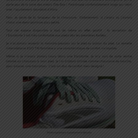
parle pas de la zone des orteils (Toe-Box / Footshape) confortablement large qui vient
avec l’ajustement standard d’Altra.
Non, je parle de la longueur de la chaussure. Globalement, si j’avais su j’aurais
choisi une demi-pointure plus petite.
Tout cet espace disponible a tout de même un effet positif : la sensation de
l’Escalante 3 est très confortable aux pieds dès les premières foulées.
Je n’ai jamais ressenti la moindre pression sur le pied ou autour du pied. La semelle
intermédiaire EGO TM familière a une caractéristique de confort incroyable.
Même si je n’avais jamais couru dans une Escalante, je m’y suis de suite sentie
comme un chausson à mon pied. Je l’ai d’abord utilisée comme chaussure de marche,
pour assurer une transition. C’est un étui de confort bien designé !
Partie supérieure superbement aboutie