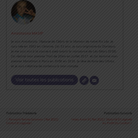
Anastasiia MASIP
Je suis Anastasiia, l'épouse de Cédric et la Maman de notre fils Léo. Je
suis née en 1992 en Ukraine, j'ai 31 ans, je suis originaire du Donbass.
Je me suis mis à la course à pied avant la naissance de Léo (Mars 2018).
J'ai réalisé mon premier Trail de 20km en Juillet 2017, et j'ai terminé mon
premier Marathon à Paris en 3h50 en 2019. Je rêve de faire des Ultras,
et je suis créatrice de contenus à mon compte.
Voir toutes les publications
Publication Précédente
Publication Suivante
Panoplie Textiles Salomon [ Test 2022 ] :
Hoka Arahi 6 [ Test 2022 ] : Stabilité Et Légèreté
Confort Et Légèreté !
Au Profit Du Confort