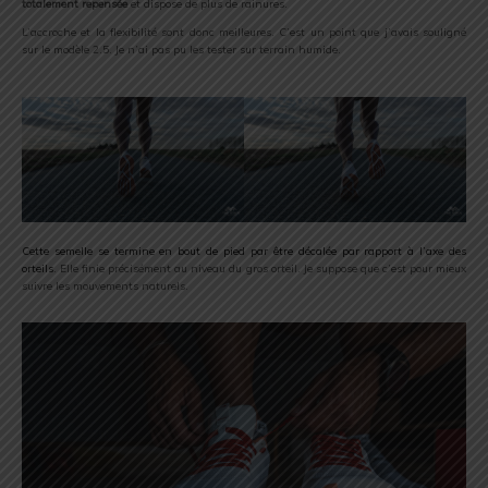
totalement repensée
et dispose de plus de rainures.
L’accroche et la flexibilité sont donc meilleures. C’est un point que j’avais souligné
sur le modèle 2.5. Je n’ai pas pu les tester sur terrain humide.
Cette semelle se termine en bout de pied par être décalée par rapport à l’axe des
orteils
. Elle finie précisément au niveau du gros orteil. Je suppose que c’est pour mieux
suivre les mouvements naturels.