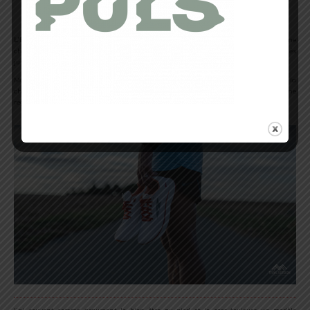
test terrain de Loïc
L’Escalante 3
ne déroge pas à l’identité même de l’Escalante. C’est donc une
chaussure à la fois légère, dynamique qui se destine à des entrainements rythmés
jusqu’à la compétition.
Mais ce qui est le plus reconnaissable à ce modèle, c’est bien son confort. J’ai eu la
chance de tester beaucoup de marques de chaussures et on me questionne
régulièrement sur
Altra
. La forme anatomique de son fit intrigue.