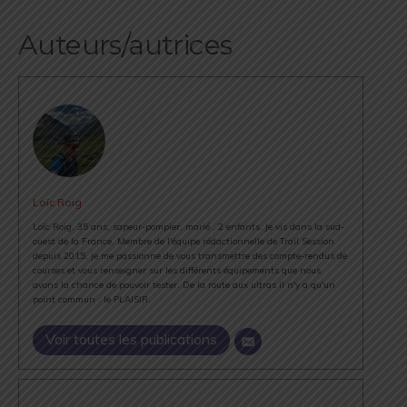
Auteurs/autrices
Loïc Roig
Loïc Roig, 35 ans, sapeur-pompier, marié , 2 enfants. Je vis dans la sud-
ouest de la France. Membre de l'équipe rédactionnelle de Trail Session
depuis 2015, je me passionne de vous transmettre des compte-rendus de
courses et vous renseigner sur les différents équipements que nous
avons la chance de pouvoir tester. De la route aux ultras il n'y a qu'un
point commun : le PLAISIR.
Voir toutes les publications