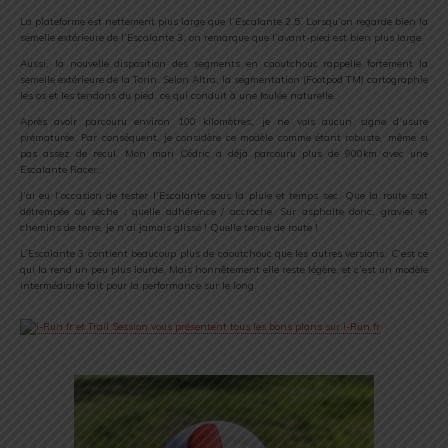
La plateforme est nettement plus large que l’Escalante 2.5. Lorsqu’on regarde bien la
semelle extérieure de l’Escalante 3, on remarque que l’avant-pied est bien plus large.
Aussi, la nouvelle disposition des segments en caoutchouc rappelle fortement la
semelle extérieure de la Torin. Selon Altra, la segmentation (Footpod TM) cartographie
les os et les tendons du pied, ce qui conduit à une foulée naturelle.
Après avoir parcouru environ 100 kilomètres, je ne vois aucun signe d’usure
prématurée. Par conséquent, je considère ce modèle comme étant robuste, même si
pas assez de recul. Mon mari Cédric a déjà parcouru plus de 900km avec une
Escalante Racer…
J’ai eu l’occasion de tester l’Escalante sous la pluie et temps sec. Que la route soit
détrempée ou sèche : quelle adhérence / accroche. Sur asphalte donc, gravier et
chemins de terre, je n’ai jamais glissé ! Quelle tenue de route !
L’Escalante 3 contient beaucoup plus de caoutchouc que les autres versions. C’est ce
qui la rend un peu plus lourde. Mais honnêtement elle reste légère, et c’est un modèle
intermédiaire fait pour la performance sur le long.