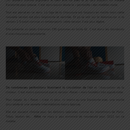
J’ai souvent comme argument le bien être au pied et je sors toujours un modèle
Escalante pour preuve. C’est sans aucun doute la « pantoufle » des modèles route.
Tout est pensé en ce sens. La tige de la chaussure est toujours en maille mais cette
nouvelle version est plus respirante et ventilée. Et ça se voit sur la balance car si la
version 2.5 avait connue un embonpoint, cette version 3 est plus légère.
Elle présente un poids d’environ 250 grammes en taille 42. C’est dans les standards
d’une chaussure polyvalente.
De nombreuses perforations favorisent la circulation de l’air
et l’évacuation de la
chaleur. C’est moins prononcé que la version «Racer » mais toutefois très appréciable.
Pour rappel, la « Racer » n’est ni plus, ni moins qu’une Escalante avec une maille
plus aérée et une semelle intermédiaire moins épaisse.
Elle est souvent choisie pour les éditions spéciales comme les marathons de Paris,
Tokyo, boston etc…
Altra
ne nous a pas annoncé de nouveauté pour 2022 sur ce
modèle.