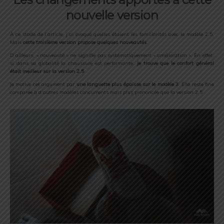
nouvelle version
À ce stade de l’article, j’ai évoqué quelles étaient les familiarités avec le modèle 2.5.
Mais
cette troisième version propose quelques nouveautés
.
D’ailleurs, « nouveauté » ne signifie pas systématiquement « amélioration ». En effet,
si dans sa globalité la chaussure est performante,
je trouve que le confort général
était meilleur sur la version 2.5
.
Je motive cet argument par
une languette plus épaisse sur le modèle 3
. Elle reste fine
comparée à d’autres modèles concurrents mais plus prononcée que la version 2.5.