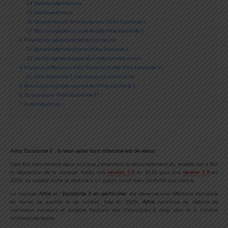
2.4
Semelle intermédiaire
2.5
Semelle extérieure
2.6
Déroulé naturel de la foulée avec l’Altra Escalante 3
2.7
Mon avis global au sujet de cette Altra Escalante 3
3
Présentation générale et test terrain de Loïc
3.1
Semelle intermédiaire de l’Altra Escalante 3
3.2
Les changements apportés à cette nouvelle version
4
Pourquoi j’affectionne Altra Running et cette Altra Escalante 3 ?
4.1
Altra Escalante 3 : une chaussure minimaliste
5
Mon avis avis global au sujet de l’Altra Escalante 3
6
Où se procurer l’Altra Escalante 3 ?
7
Auteurs/autrices
Altra Escalante 3 : la best-seller tant attendue est de retour
Cela fait maintenant deux ans que j’attendais le renouvellement du modèle qui a fait
la réputation de la marque. Après une
version 2.0
en 2019 puis une
version 2.5
en
2020, ce modèle route se destine à un public aussi bien confirmé que novice.
La marque
Altra
et l’
Escalante 3 en particulier
, est devenue une référence mondiale
en terme de qualité et de confort. Née en 2009,
Altra
continue de séduire de
nombreux coureurs et propose toujours des chaussures à drop zéro et à l’indice
minimaliste faible.