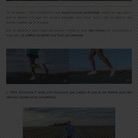
Sur le terrain, l’Altra Escalante 3 est
toujours aussi confortable
. Certes un peu moins
que la version 2.5 pour les raisons évoquées plus haut, mais c’est au dessus des
autres modèles de la marque.
Elle se destine à tous types de coureurs même si pour
des novices
en chaussures à
drop zéro,
je préfère conseiller une Torin par exemple
.
L’ Altra Escalante 3 reste une chaussure que j’adore et que je me réserve pour des
séances rapides et en compétition
.