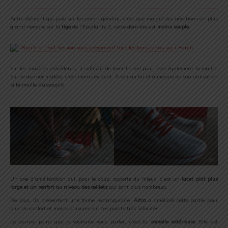
Autre élément qui joue sur le confort général, c’est que malgré des aérations en plus
grand nombre sur la
tige
de l’Escalante 3, cette dernière est
moins souple
.
Sur les modèles précédents, il suffisait de lever l’orteil pour lever également la maille.
Sur ce dernier modèle, c’est moins évident. À voir au fur et à mesure de son utilisation
si la maille s’assouplit.
Un axe d’amélioration qui, pour le coup, apporte du mieux, c’est un
lacet plat plus
large et un renfort au niveau des
œillets
qui sont plus nombreux.
De plus, ils présentent une forme rectangulaire.
Altra
a amélioré cette partie pour
plus de confort et moins d’usures sur ces points très sollicités.
Le dernier point que je souhaite vous parler, c’est la
semelle extérieure
. Elle est