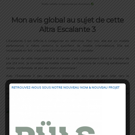
Testée, validée, et approuvée par Anastasia
Mon avis global au sujet de cette
Altra Escalante 3
L’Escalante 3 est difficile à catégoriser en définitive. Pour moi, elle est un modèle
performance si même certains la qualifient de modèle intermédiaire. Elle est
inclassable en fait, c’est juste LA chaussure Altra à posséder.
La raison de cette impossibilité à la classer, c’est probablement dû à sa hauteur de
pile (24 mm). Je considère ce modèle comme un chaussure de running extrêmement
stable, confortable, et pas des moins dynamique !
Avec l’Escalante 3 peu importe la distance je sais que je peux aller vers la
performance sans me blesser.
En plus, elle est en promo chez i-Run !
RETROUVEZ-NOUS SOUS NOTRE NOUVEAU NOM & NOUVEAU PROJET
Je l’adore et je ne m’en lasse plus. Je vous laisse lire à présent le test terrain de Loïc
paru avant moi. Il a plus de recul quant aux versions précédentes, et je pense que
notre test ensemble est très complémentaire… Bonne lecture…
Présentation générale et