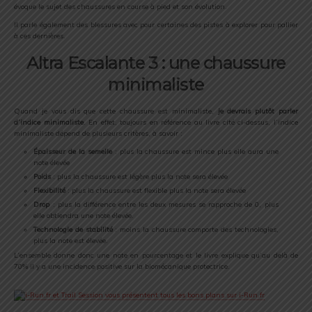
évoque le sujet des chaussures en course à pied et son évolution.
Il parle également des blessures avec pour certaines des pistes à explorer pour pallier
à ces dernières.
Altra Escalante 3 : une chaussure
minimaliste
Quand je vous dis que cette chaussure est minimaliste,
je devrais plutôt parler
d’indice minimaliste
. En effet, toujours en référence au livre cité ci-dessus, l’indice
minimaliste dépend de plusieurs critères, à savoir :
Épaisseur de la semelle
: plus la chaussure est mince plus elle aura une
note élevée
Poids
: plus la chaussure est légère plus la note sera élevée
Flexibilité
: plus la chaussure est flexible plus la note sera élevée
Drop
: plus la différence entre les deux mesures se rapproche de 0, plus
elle obtiendra une note élevée.
Technologie de stabilité
: moins la chaussure comporte des technologies,
plus la note est élevée.
L’ensemble donne donc une note en pourcentage et le livre explique qu’au delà de
70% il y a une incidence positive sur la biomécanique protectrice.