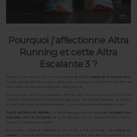
Pourquoi j’affectionne Altra
Running et cette Altra
Escalante 3 ?
Depuis un peu plus de trois ans maintenant,
je suis un adepte de la marque Altra
.
Sur les conseils de Cédric notre « rédac chef », je me suis intéressé aux bienfaits de
courir avec une chaussure à drop zéro. Mais pas que.
Il est vrai que c’est un des arguments forts de cette marque mais ce qui m’a le plus
intrigué c’est cette boite à orteil (footshape) large. Sensible des chevilles, je me suis
dit que j’allais avoir de meilleurs appuis, ce qui s’est confirmé notamment en trail.
Sujet à des blessures répétées
, j’ai réduit beaucoup de mes soucis
en changeant mes
habitudes
.
Altra en fait partie
. Je ne dit pas que c’est LA solution miracle, mais en
tout cas, j’y trouve mon compte.
Si vous êtes curieux et intéressé, je vous invite à lire le livre de «
La clinique du
coureur
« . Livre qui parle de la pratique de la course à pied dans sa globalité et qui