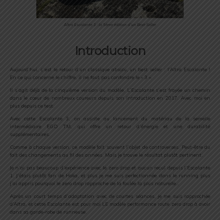
Altra Escalante 3 : la 5ème édition d’un Best-Seller
Introduction
Aujourd’hui, c’est le retour d’un classique absolu, un best seller : l’Altra Escalante !
En ce qui concerne le chiffre, il ne faut pas confondre le « 3 ».
Il s’agit déjà de la cinquième version du modèle. L’Escalante s’est frayée un chemin
dans le cœur de nombreux coureurs depuis son introduction en 2017. Avec moi en
plus depuis ce test.
Avec cette Escalante 3, on assiste au lancement du matériau de la semelle
intermédiaire EGO TM, qui offre un retour d’énergie et une durabilité
supplémentaires.
Comme à chaque version, ce modèle fait souvent l’objet de controverses. Peut-être du
fait des changements au fil des années. Mais je trouve le résultat plutôt pertinent.
Je n’ai pas beaucoup d’expérience avec le zero drop et aucun recul depuis l’Escalante
1. J’étais plutôt fan de Hoka, et plus je me suis perfectionnée dans le running plus
j’ai appris pourquoi le zero drop rapproche de la foulée la plus naturelle…
Après un court temps d’adaptation avec de courtes séances, je me suis rapprochée
d’Altra, et cette Escalante est pour moi LE modèle performance route zero drop à avoir
dans sa garde-robe de runneuse.