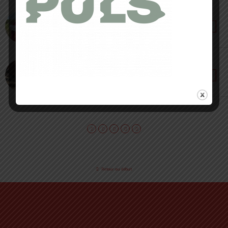
17 SEPTEMBRE 2022 • PAR LOÏC ROIG
Altra Escalante 3 [ MAJ 2023 ] : la best-seller
Zero Drop !
14 JUIN 2021 • PAR LOÏC ROIG
Altra Rivera : le modèle idéal pour découvrir la
marque Altra Running
Retour au début