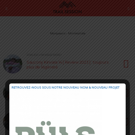
Marqueurs › Minimaliste
22 MAI 2023 • PAR NOËLLIE ROUSSET
Saucony Kinvara 14 [ Review 2023 ] : toujours
plus de légèreté
14 AVRIL 2023 • PAR LOÏC ROIG
RETROUVEZ-NOUS SOUS NOTRE NOUVEAU NOM & NOUVEAU PROJET
Altra Lone Peak 7 [ Review ] : un prix gonflé et
un mesh revisité
28 OCTOBRE 2022 • PAR LOÏC ROIG
Altra Torin 6 [ Test 2022 ] : le zéro drop tout en
confort !