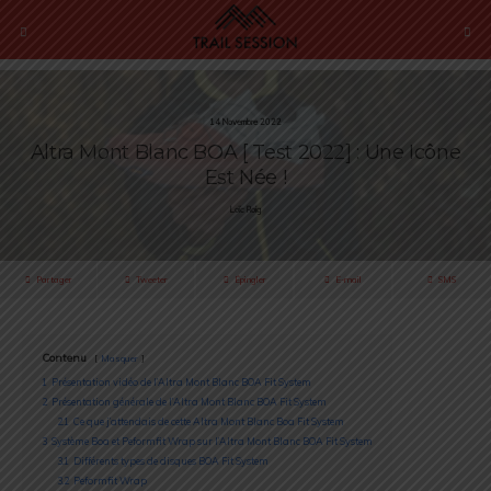
14 Novembre 2022
Altra Mont Blanc BOA [ Test 2022] : Une Icône
Est Née !
Loïc Roig
Partager
Tweeter
Épingler
E-mail
SMS
Contenu
Masquer
1
Présentation vidéo de l’Altra Mont Blanc BOA Fit System
2
Présentation générale de l’Altra Mont Blanc BOA Fit System
2.1
Ce que j’attendais de cette Altra Mont Blanc Boa Fit System
3
Système Boa et Peformfit Wrap sur l’Altra Mont Blanc BOA Fit System
3.1
Différents types de disques BOA Fit System
3.2
Peformfit Wrap