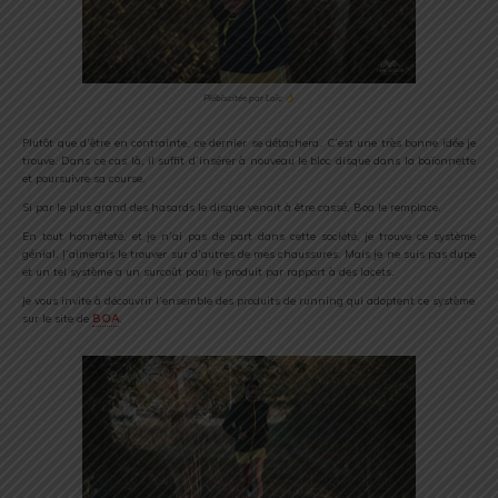
Plébiscitée par Loïc
Plutôt que d’être en contrainte, ce dernier se détachera. C’est une très bonne idée je
trouve. Dans ce cas là, il suffit d’insérer à nouveau le bloc disque dans la baïonnette
et poursuivre sa course.
Si par le plus grand des hasards le disque venait à être cassé, Boa le remplace.
En tout honnêteté, et je n’ai pas de part dans cette société, je trouve ce système
génial. J’aimerais le trouver sur d’autres de mes chaussures. Mais je ne suis pas dupe
et un tel système a un surcoût pour le produit par rapport à des lacets.
Je vous invite à découvrir l’ensemble des produits de running qui adoptent ce système
sur le site de
BOA
.