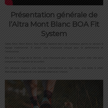
Présentation générale de
l’Altra Mont Blanc BOA Fit
System
Cette Altra Mont Blanc Boa (AMB) reprend dans de nombreux points la version à
laçage traditionnel. À savoir, une chaussure conçue pour la performance et
l’endurance.
Elle est à l’image de la Vanish, une chaussure pour coureur voulant aller vite sans
compromettre l’amorti et le confort.
On retrouve toujours une mousse intermédiaire en Ego max, une boite à orteil
(footshape) standard et une semelle externe en Vibram.