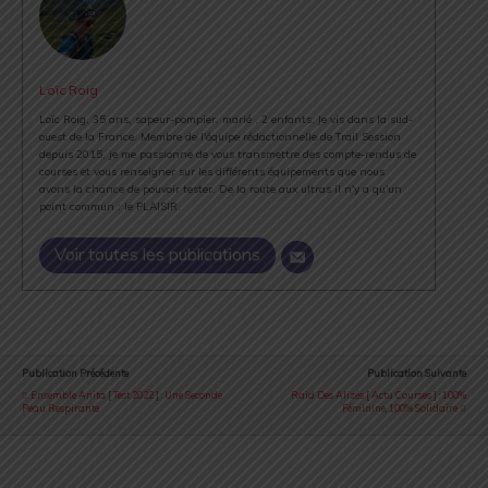
Loïc Roig
Loïc Roig, 35 ans, sapeur-pompier, marié , 2 enfants. Je vis dans la sud-
ouest de la France. Membre de l'équipe rédactionnelle de Trail Session
depuis 2015, je me passionne de vous transmettre des compte-rendus de
courses et vous renseigner sur les différents équipements que nous
avons la chance de pouvoir tester. De la route aux ultras il n'y a qu'un
point commun : le PLAISIR.
Voir toutes les publications
Publication Précédente
Publication Suivante
Ensemble Anita [ Test 2022 ] : Une Seconde
Raid Des Alizés [ Actu Courses ] : 100%
Peau Respirante
Féminine, 100% Solidaire