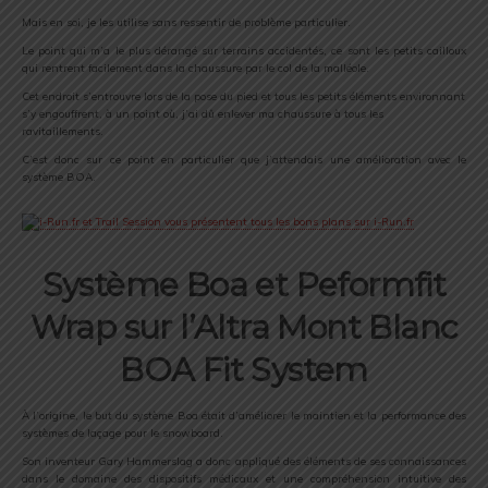
Mais en soi, je les utilise sans ressentir de problème particulier.
Le point qui m’a le plus dérangé sur terrains accidentés, ce sont les petits cailloux
qui rentrent facilement dans la chaussure par le col de la malléole.
Cet endroit s’entrouvre lors de la pose du pied et tous les petits éléments environnant
s’y engouffrent, à un point où, j’ai dû enlever ma chaussure à tous les
ravitaillements.
C’est donc sur ce point en particulier que j’attendais une amélioration avec le
système BOA.
Système Boa et Peformfit
Wrap sur l’Altra Mont Blanc
BOA Fit System
À l’origine, le but du système Boa était d’améliorer le maintien et la performance des
systèmes de laçage pour le snowboard.
Son inventeur Gary Hammerslag a donc appliqué des éléments de ses connaissances
dans le domaine des dispositifs médicaux et une compréhension intuitive des