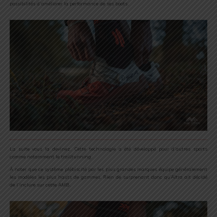
possibilités d’améliorer la performance de ses boots.
La suite vous la devinez. Cette technologie a été développé pour d’autres sports
comme notamment le trail/running.
À noter que ce système plébiscité par les plus grandes marques équipe généralement
les modèles les plus hauts de gammes. Rien de surprenant donc qu’Altra ait décidé
de l’inclure sur cette AMB.