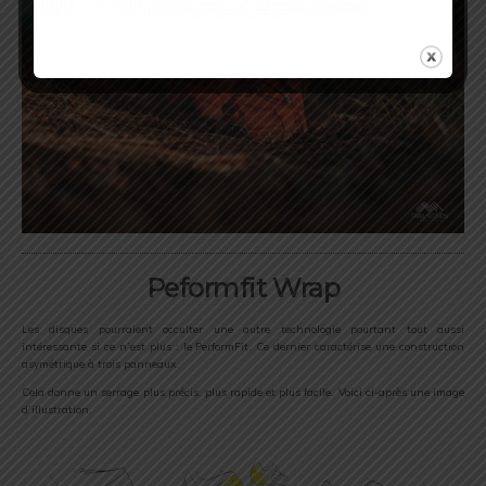
Peformfit Wrap
Les disques pourraient occulter une autre technologie pourtant tout aussi
intéressante si ce n’est plus : le PerformFit. Ce dernier caractérise une construction
asymétrique à trois panneaux.
Cela donne un serrage plus précis, plus rapide et plus facile. Voici ci-après une image
d’illustration.