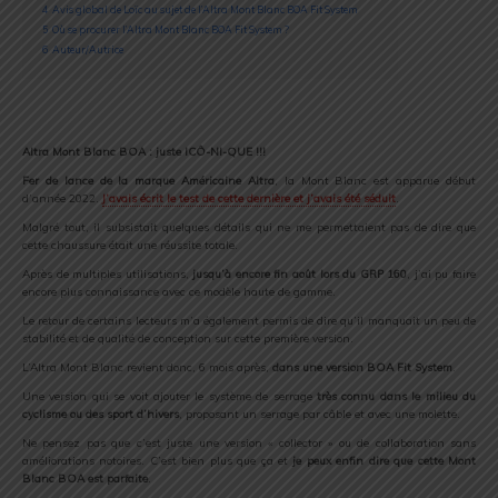
4
Avis global de Loïc au sujet de l’Altra Mont Blanc BOA Fit System
5
Où se procurer l’Altra Mont Blanc BOA Fit System ?
6
Auteur/Autrice
Altra Mont Blanc BOA : juste ICÔ-NI-QUE !!!
Fer de lance de la marque Américaine Altra
, la Mont Blanc est apparue début
d’année 2022.
J’avais écrit le test de cette dernière et j’avais été séduit
.
Malgré tout, il subsistait quelques détails qui ne me permettaient pas de dire que
cette chaussure était une réussite totale.
Après de multiples utilisations,
jusqu’à encore fin août lors du GRP 160
, j’ai pu faire
encore plus connaissance avec ce modèle haute de gamme.
Le retour de certains lecteurs m’a également permis de dire qu’il manquait un peu de
stabilité et de qualité de conception sur cette première version.
L’Altra Mont Blanc revient donc, 6 mois après,
dans une version BOA Fit System
.
Une version qui se voit ajouter le système de serrage
très connu dans le milieu du
cyclisme ou des sport d’hivers
, proposant un serrage par câble et avec une molette.
Ne pensez pas que c’est juste une version « collector » ou de collaboration sans
améliorations notoires. C’est bien plus que ça et
je peux enfin dire que cette Mont
Blanc BOA est parfaite
.