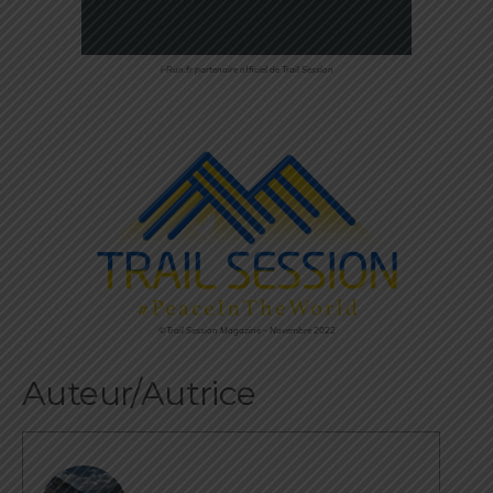
i-Run.fr partenaire officiel de Trail Session
©Trail Session Magazine – Novembre 2022
Auteur/Autrice