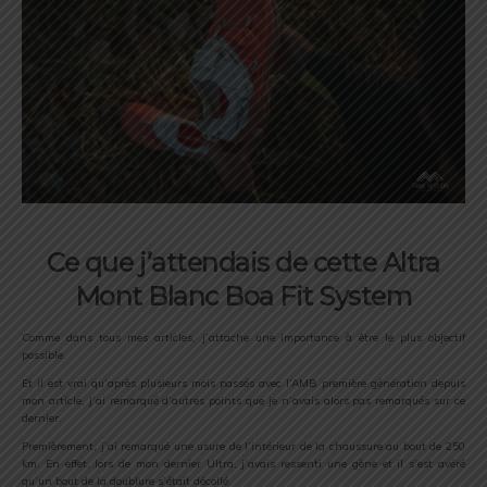
Ce que j’attendais de cette Altra
Mont Blanc Boa Fit System
Comme dans tous mes articles, j’attache une importance à être le plus objectif
possible.
Et il est vrai qu’après plusieurs mois passés avec l’AMB première génération depuis
mon article, j’ai remarqué d’autres points que je n’avais alors pas remarqués sur ce
dernier.
Premièrement, j’ai remarqué une usure de l’intérieur de la chaussure au bout de 250
km. En effet, lors de mon dernier Ultra, j’avais ressenti une gène et il s’est avéré
qu’un bout de la doublure s’était décollé.