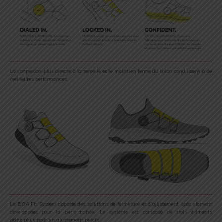
La connexion plus directe à la semelle et le maintien ferme du talon conduisent à de
meilleures performances.
Le BOA Fit System apporte des solutions de fermeture et d’ajustement spécialement
développées pour la performance. Le système est composé de trois éléments
principaux pour un ajustement précis :