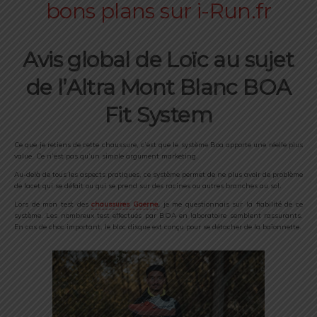
Avis global de Loïc au sujet
de l’Altra Mont Blanc BOA
Fit System
Ce que je retiens de cette chaussure, c’est que le système Boa apporte une réelle plus
value. Ce n’est pas qu’un simple argument marketing.
Au-delà de tous les aspects pratiques, ce système permet de ne plus avoir de problème
de lacet qui se défait ou qui se prend sur des racines ou autres branches au sol.
Lors de mon test des
chaussures Gaerne
,
je me questionnais sur la fiabilité de ce
système. Les nombreux test effectués par BOA en laboratoire semblent rassurants.
En cas de choc important, le bloc disque est conçu pour se détacher de la baïonnette.