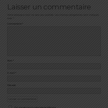
Laisser un commentaire
Votre adresse e-mail ne sera pas publiée.
Les champs obligatoires sont indiqués
avec
*
Commentaire
*
Nom
*
E-mail
*
Site web
Oui, ajoutez moi à votre liste de diffusion.