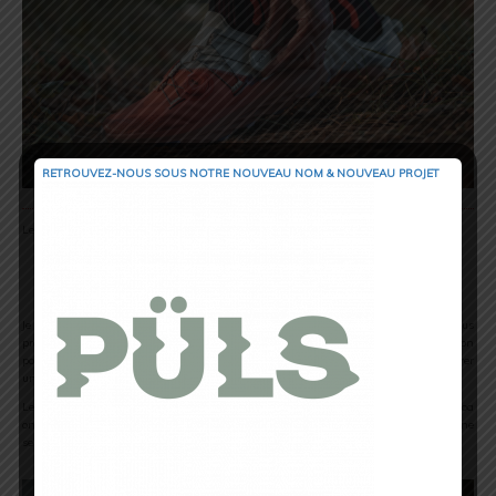
RETROUVEZ-NOUS SOUS NOTRE NOUVEAU NOM & NOUVEAU PROJET
Les trois étapes à retenir pour son fonctionnement sont les suivants :
Appuyer sur le disque
Tourner le disque pour serrer
Tirer sur le disque pour desserrer entièrement et rapidement
Je pourrais regretter le système Li2, plus haut de gamme, qui propose un réglage plus
précis surtout avec la possibilité de desserrer en tournant la molette. Cette option
pourrait donc permettre de desserrer légèrement la chaussure en montée et resserrer
un peu plus en descente.
Le disque et le serrage ne sont pas les seules améliorations techniques. Altra et Boa
ont choisi un tryptique « Souple, léger et résistant ». Le lacet textile TX4 procure une
sensation de douceur grâce au Dyneema®, une fibre très résistante.