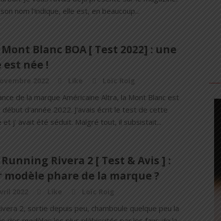
n nom l'indique, elle est, en beaucoup...
 Mont Blanc BOA [ Test 2022] : une
 est née !
novembre 2022
Like
Loïc Roig
ance de la marque Américaine Altra, la Mont Blanc est
début d'année 2022. J'avais écrit le test de cette
et j' avait été séduit. Malgré tout, il subsistait...
 Running Rivera 2 [ Test & Avis ] :
r modèle phare de la marque ?
vril 2022
Like
Loïc Roig
Rivera 2, sortie depuis peu, chamboule quelque peu la
ie des modèles les plus plébiscités par les fans de la