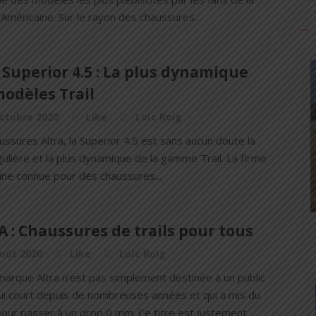
méricaine. Sur le rayon des chaussures...
 Superior 4.5 : La plus dynamique
odèles Trail
ctobre 2020
Like
Loïc Roig
ssures Altra, la Superior 4.5 est sans aucun doute la
gulière et la plus dynamique de la gamme Trail. La firme
ine connue pour des chaussures...
 : Chaussures de trails pour tous
oût 2020
Like
Loïc Roig
marque Altra n'est pas simplement destinée à un public
qui court depuis de nombreuses années et qui a mis du
our passer à un drop 0 mm. Ce titre est justement