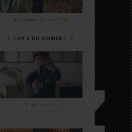
Asics MetaFuji Trail chez T4R
TOP 3 DU MOMENT
Garmin Fénix 7X