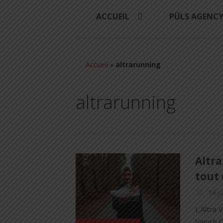
ACCUEIL
PÜLS AGENC
Accueil
»
altrarunning
altrarunning
Altra
tout 
16 j
L'Altra 
Vanish C