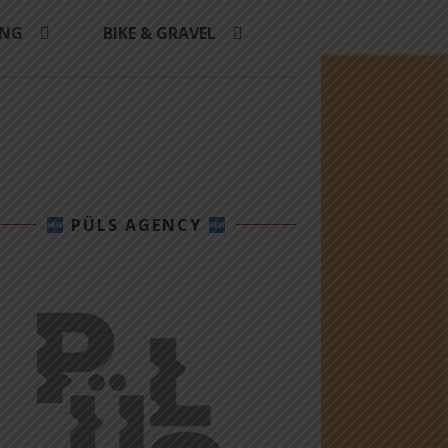
ING
BIKE & GRAVEL
PÜLS AGENCY