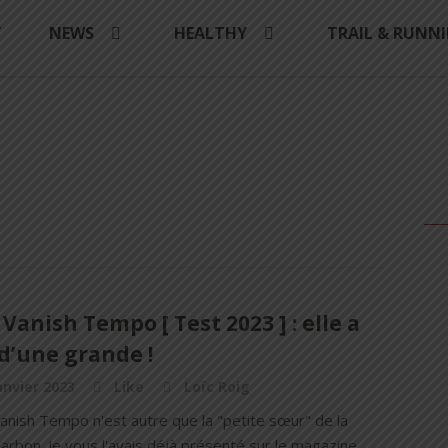
Y
NEWS
HEALTHY
TRAIL & RUNN
 Vanish Tempo [ Test 2023 ] : elle a
d’une grande !
anvier 2023
Like
Loïc Roig
Vanish Tempo n'est autre que la "petite sœur" de la
arbon. Je vous l'avais déjà présenté sur le magazine.