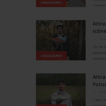
CHAUSSURES
Comme so
Altra
icône
14 
Fer de l
apparue 
CHAUSSURES
dernière 
Altra
futu
14 a
L'Altra 
hiérarch