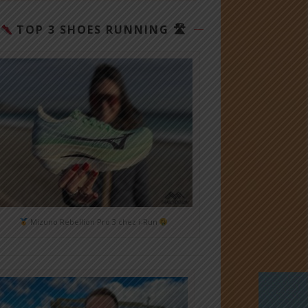
TOP 3 SHOES RUNNING 🛣
Mizuno Rebellion Pro 3 chez i-Run