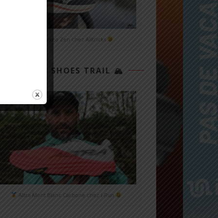
Mizuno Neo Zen chez Alltricks
TOP 3 SHOES TRAIL 🏔
Altra Mont Blanc Carbone chez i-Run