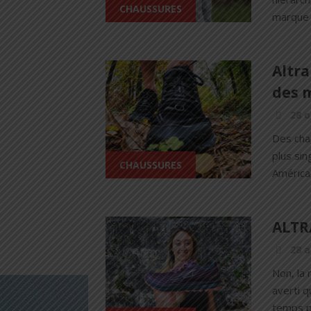
CHAUSSURES
marque A
Altra
des m
28 o
Des chau
plus sin
CHAUSSURES
América
ALTRA
28 a
Non, la 
averti 
temps p