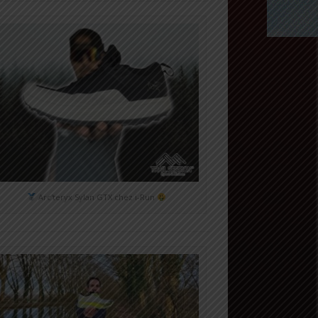
Arc'teryx Sylan GTX chez i-Run