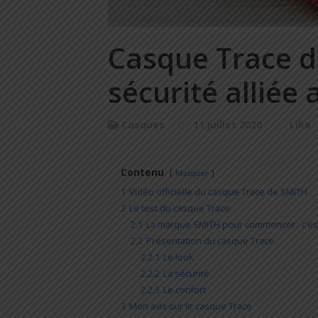
Casque Trace d
sécurité alliée 
Casques
11 juillet 2020
Like
Contenu
Masquer
1
Vidéo officielle du casque Trace de SMITH
2
Le test du casque Trace
2.1
La marque SMITH pour commencer : c’est
2.2
Présentation du casque Trace
2.2.1
Le look
2.2.2
La sécurité
2.2.3
Le confort
3
Mon avis sur le casque Trace