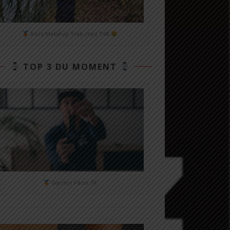
Asics MetaFuji Trail chez T4R
TOP 3 DU MOMENT
Garmin Fénix 7X