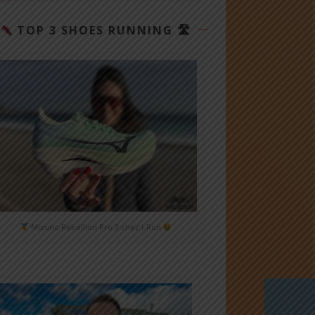
TOP 3 SHOES RUNNING 🛣
Mizuno Rebellion Pro 3 chez i-Run