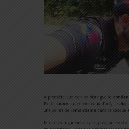
A première vue rien ne distingue le
conden
Plutôt
sobre
au premier coup d’oeil, ses lig
une pointe de
romantisme
dans ce casque T
Mais en y regardant de plus près, une sorte 