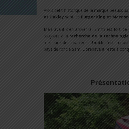
Alors petit historique de la marque beaucou
et Oakley
sont les
Burger King et Macdon
Mais avant d’en arriver là, Smith est fort de
toujours à la
recherche de la technologie
meilleure des manières.
Smith
s’est imposé
pays de l’oncle Sam. Dorénavant reste à conqu
Présentati