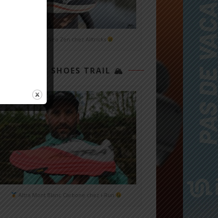
Mizuno Neo Zen chez Alltricks
TOP 3 SHOES TRAIL 🏔
Altra Mont Blanc Carbone chez i-Run