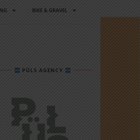
ING
BIKE & GRAVEL
PÜLS AGENCY