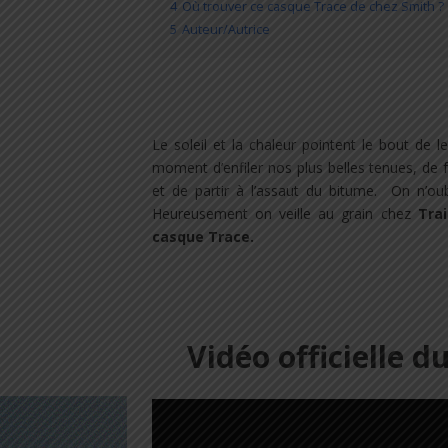
4
Où trouver ce casque Trace de chez Smith ?
5
Auteur/Autrice
Le soleil et la chaleur pointent le bout de
moment d’enfiler nos plus belles tenues, de 
et de partir à l’assaut du bitume.
On n’oub
Heureusement on veille au grain chez
Trai
casque Trace.
Vidéo officielle 