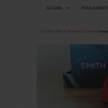
ACCUEIL
PÜLS AGENC
Accueil
»
Bike & Gravel
»
Casques
»
Casqu