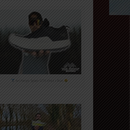
Arc'teryx Sylan GTX chez i-Run