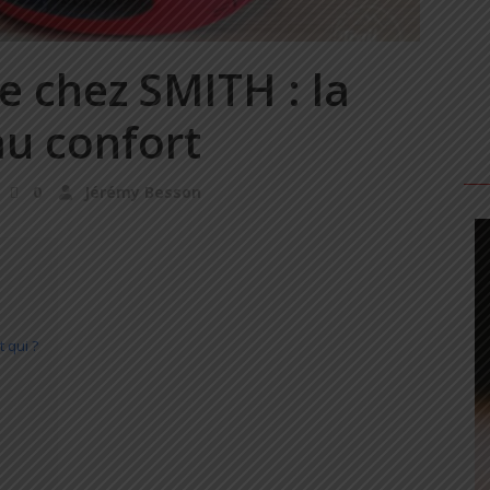
e chez SMITH : la
au confort
0
Jérémy Besson
 qui ?