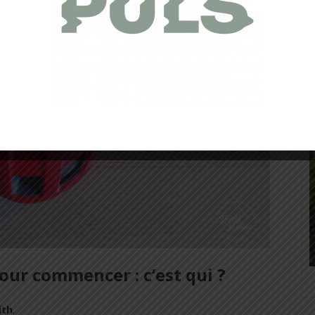
ur commencer : c’est qui ?
ith
.