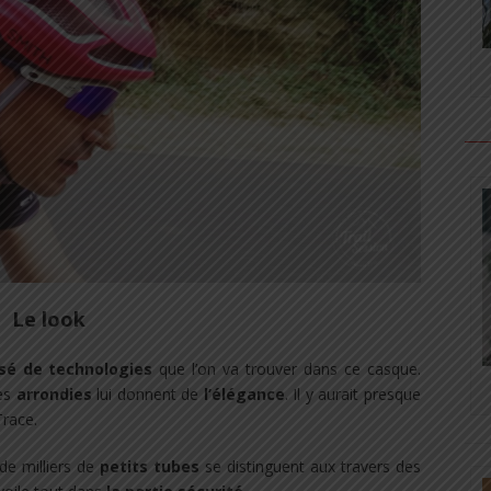
Le look
sé de technologies
que l’on va trouver dans ce casque.
nes
arrondies
lui donnent de
l’élégance
. Il y aurait presque
race.
de milliers de
petits tubes
se distinguent aux travers des