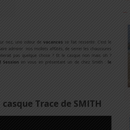
 leur nez, une odeur de
vacances
se fait ressentir. C’est le
faire admirer nos mollets affûtés, de serrer les chaussures
lierait pas quelque chose ? Et le casque non mais oh ?
l Session
en vous en présentant un de chez Smith :
le
du casque Trace de SMITH