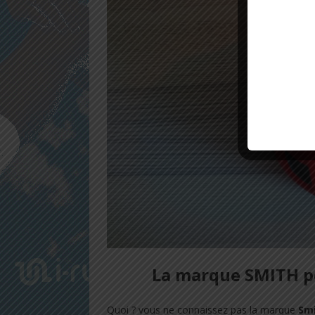
La marque SMITH po
Quoi ? vous ne connaissez pas la marque
Sm