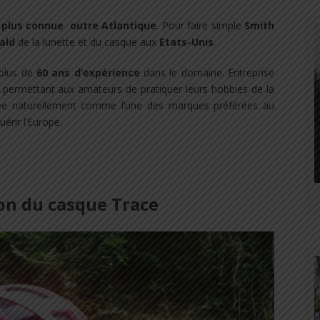
p
plus connue outre Atlantique
. Pour faire simple
Smith
ald
de la lunette et du casque aux
Etats-Unis
.
 plus de
60 ans d’expérience
dans le domaine. Entreprise
permettant aux amateurs de pratiquer leurs hobbies de la
e naturellement comme l’une des marques préférées au
érir l’Europe.
on du casque Trace