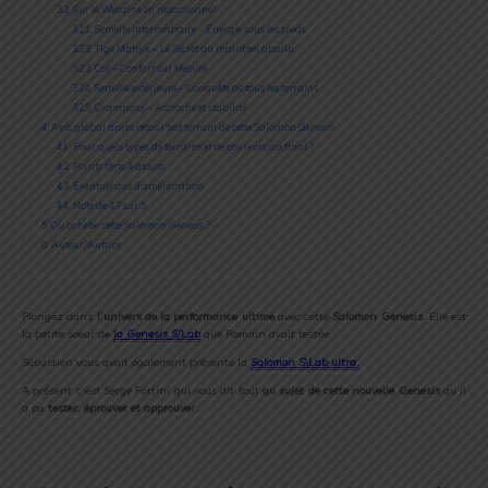
3.2
Sur le Webzine en rédactionnel
3.2.1
Semelle intermédiaire – Énergie sous les pieds
3.2.2
Tige Matryx – Le Secret du maintien absolu
3.2.3
Col – Confort sur Mesure
3.2.4
Semelle extérieure – Conquête de tous les terrains
3.2.5
Crampons – Accroche et stabilité
4
Avis global après retour test terrain de cette Salomon Genesis
4.1
Pour quels types de terrains et de coureurs au final ?
4.2
Points forts & atouts
4.3
Eventuel axe d’amélioration
4.4
Note de 4,7 sur 5
5
Où acheter cette Salomon Genesis ?
6
Auteur/Autrice
Plongez dans
l’univers de la performance ultime
avec cette
Salomon Genesis.
Elle est
la petite soeur de
la Genesis S/Lab
que Romain avait testée.
Sébastien vous avait également présenté la
Salomon S\Lab ultra.
A présent c’est Serge Fortini qui vous dit tout
au sujet de cette nouvelle Genesis
qu’il
a pu
tester, éprouver et approuve
r…