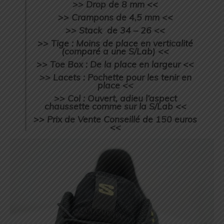
>> Drop de 8 mm <<
>> Crampons de 4,5 mm <<
>> Stack de 34 – 26 <<
>> Tige : Moins de place en verticalité
(comparé a une S/Lab) <<
>> Toe Box : De la place en largeur <<
>> Lacets : Pochette pour les tenir en
place <<
>> Col : Ouvert, adieu l’aspect
chaussette comme sur la S/Lab <<
>> Prix de Vente Conseillé de 150 euros
<<