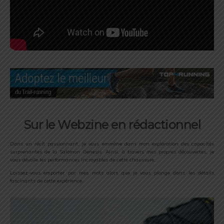
Sur le Webzine en rédactionnel
Dans un récit passionnant, je vous emmène dans mon exploration des capacités
surprenantes de la Salomon Genesis. Ainsi, à travers mes propres découvertes, je
vous dévoile les performances incroyables de cette chaussure.
Laissez-vous emporter par mes mots alors que je vous plonge dans les détails
fascinants de cette expérience.