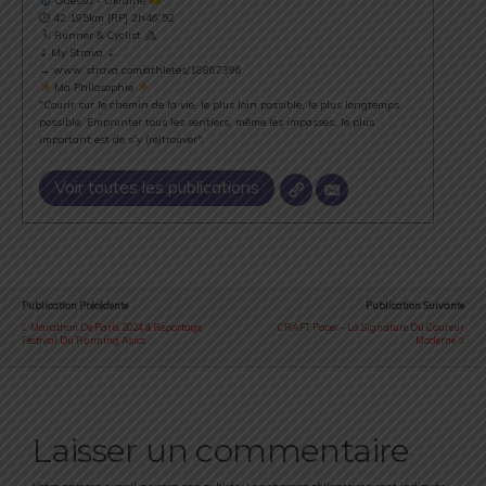
Odessa - Ukraine
⏱ 42.195km [RP] 2h46’52
Runner & Cyclist
⇣ My Strava ⇣
→ www.strava.com/athletes/18867396
Ma Philosophie
"Courir sur le chemin de la vie, le plus loin possible, le plus longtemps
possible. Emprunter tous les sentiers, même les impasses, le plus
important est de s’y (re)trouver".
Voir toutes les publications
Publication Précédente
Publication Suivante
Marathon De Paris 2024 & Reportage
CRAFT Pacer - La Signature Du Coureur
Festival Du Running Asics
Moderne
Laisser un commentaire