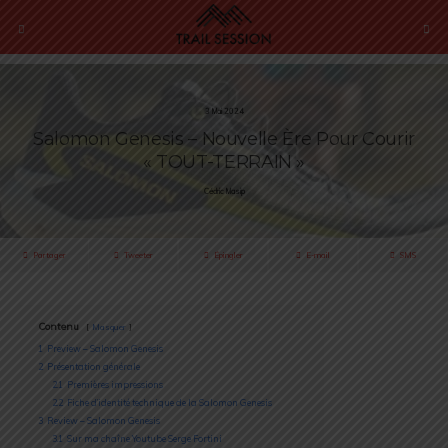
3 Mai 2024
Salomon Genesis – Nouvelle Ère Pour Courir
« TOUT-TERRAIN »
Cédric Masip
Partager
Tweeter
Épingler
E-mail
SMS
Contenu
Masquer
1
Preview – Salomon Genesis
2
Présentation générale
2.1
Premières impressions
2.2
Fiche d’identité technique de la Salomon Genesis
3
Review – Salomon Genesis
3.1
Sur ma chaîne Youtube Serge Fortini