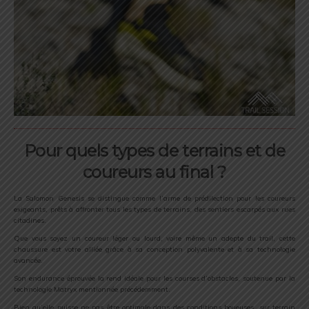
Pour quels types de terrains et de
coureurs au final ?
La Salomon Genesis se distingue comme l’arme de prédilection pour les coureurs
exigeants, prêts à affronter tous les types de terrains, des sentiers escarpés aux rues
citadines.
Que vous soyez un coureur léger ou lourd, voire même un adepte du trail, cette
chaussure est votre alliée grâce à sa conception polyvalente et à sa technologie
avancée.
Son endurance éprouvée la rend idéale pour les courses d’obstacles, soutenue par la
technologie Matryx mentionnée précédemment.
Bien qu’elle puisse ne pas être optimale dans des conditions boueuses, sur terrain