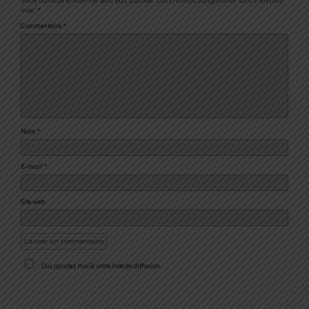
Votre adresse e-mail ne sera pas publiée.
Les champs obligatoires sont indiqués
avec
*
Commentaire
*
Nom
*
E-mail
*
Site web
Oui, ajoutez moi à votre liste de diffusion.