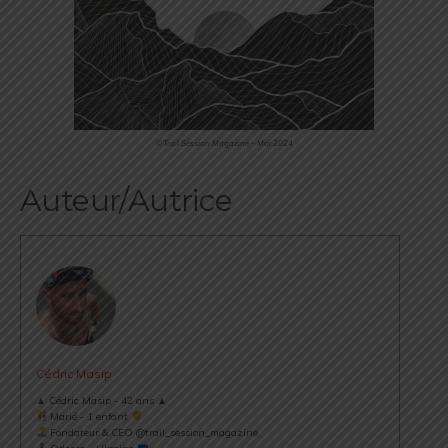
©Trail Session Magazine – Mai 2024
Auteur/Autrice
Cédric Masip
▲ Cédric Masip - 42 ans ▲
Marié - 1 enfant
Fondateur & CEO @trail_session_magazine