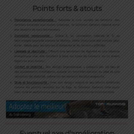
Points forts & atouts
Polyvalence exceptionnelle :
Adaptée à une variété de terrains, des
sentiers escarpés aux routes urbaines, la Salomon Genesis répond ainsi
aux besoins de tous les coureurs.
Durabilité remarquable :
Grâce à sa conception robuste et à sa
technologie avancée comme la Matryx, cette chaussure est conçue pour
durer, idéale pour les courses d’obstacles et les terrains difficiles.
Légèreté et réactivité :
Offrant une sensation de légèreté et une réponse
énergétique vive, elle convient à tous les types de coureurs, qu’ils soient
légers ou plus lourds.
Confort et stabilité :
Son design ergonomique, y compris son col bas et
ses ajustements intelligents, assure un maintien optimal du pied et une
sensation de stabilité, même sur les terrains les plus exigeants.
Style et fonctionnalité :
Avec son design soigné et ses détails améliorés
comme les patchs revisités sur la tige, la Salomon Genesis allie aussi
bien style et performance pour une expérience de course incomparable.
Eventuel axe d’amélioration