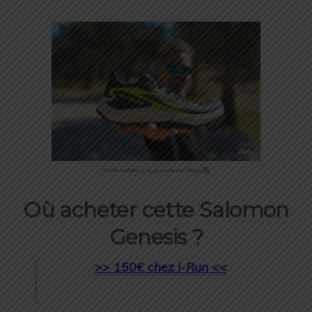
Testée, validée et approuvée par Serge
Où acheter cette Salomon
Genesis ?
>> 150€ chez i-Run <<