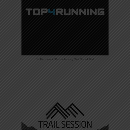
3 – Partenaire Affiliation Running, Trail, Track & Field