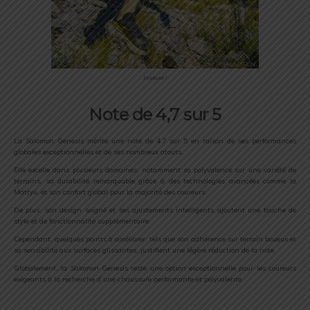
Joueuse !
Note de 4,7 sur 5
La Salomon Genesis mérite une note de 4,7 sur 5 en raison de ses performances
globales exceptionnelles et de ses nombreux atouts.
Elle excelle dans plusieurs domaines, notamment sa polyvalence sur une variété de
terrains, sa durabilité remarquable grâce à des technologies avancées comme la
Matryx, et son confort global pour la majorité des coureurs.
De plus, son design soigné et ses ajustements intelligents ajoutent une touche de
style et de fonctionnalité supplémentaire.
Cependant, quelques points à améliorer, tels que son adhérence sur terrain boueux et
sa sensibilité aux surfaces glissantes, justifient une légère réduction de la note.
Globalement, la Salomon Genesis reste une option exceptionnelle pour les coureurs
exigeants à la recherche d’une chaussure performante et polyvalente.