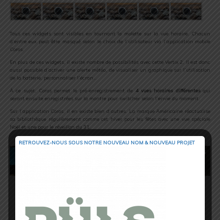
Tous ces widgets sont visibles en tournant la molette sur la vue horaire. Chacun
d’entre eux peut être masqué selon le choix de l’utilisateur via l’application mobile
Coros.
En plus de ces widgets, il existe nombre de possibilités avec cette Vertix 2. Il est donc
aussi possible d’activer une alerte météo, de visualiser un graphique sur l’utilisation
de la batterie, personnaliser l’écran…
À ce sujet, Coros permet le pré-enregistrement de
4 vues horaires différentes
qui
seront ensuite enregistrées sur la montre pour switcher selon l’envie du moment.
Sur l’application Coros, il en existe bien d’autres. La marque Américaine réactualise
sa bibliothèque régulièrement comme cet hiver pour les fêtes avec une vue spéciale
Noël et une pour le réveillon du 31.
RETROUVEZ-NOUS SOUS NOTRE NOUVEAU NOM & NOUVEAU PROJET