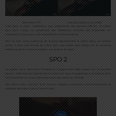
Mesure de la VFC
Avec deux doigts sur la lunette
C’est donc un outil intéressant pour programmer des séances difficiles. D’autant
plus qu’à l’issue, un graphique des différentes analyses est disponible sur
l’application Coros pour une interprétation claire et précise.
Pour ce test, Coros préconise de le faire régulièrement le matin dans un endroit
calme. Il dure une minute et il faut pour cela placer deux doigts sur la couronne
métallique de la montre et adopter une posture de repos.
SPO 2
Le capteur de la Saturation Pulsatile en Oxygène était déjà présent sur la première
version. Cette fonction permet de connaitre son taux d’oxygène dans le sang et donc
l’acclimatation du corps notamment pour des sports en altitude.
Seul frein à cela, c’est qu’il faut, là aussi, adopter une position calme et attendre de
quelques secondes à plus d’une minute.