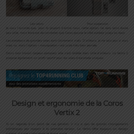
Lien velcro
Pour suspension
Je vous l’accorde que, pour la plupart d’entre nous, cette option ne sera sans doute
pas utile, mais force est de constater que Coros pousse le côté outdoor jusqu’au bout.
Les amateurs de grandes voies sont clairement visés. D’ailleurs, je ne sais pas si vous
avez vu, mais l’option « mousqueton » est juste très bien pensée.
Dans mon travail (sapeur-pompier), elle s’est révélée bien utile d’ailleurs. La Vertix 2
propose également un profil sportif pour les voies d’escalade uniques.
Design et ergonomie de la Coros
Vertix 2
Si on regarde d’un point de vue général, il n’y a pas de grands changements
esthétiques par rapport à la première version. La Vertix offre toujours un design
outdoor, d’aspect robuste et de forme ronde.