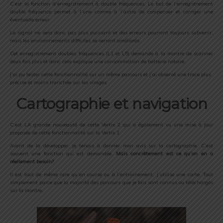
C’est la fonction d’enregistrement à double fréquences. Le but de l’enregistrement
double fréquence permet à l’une comme à l’autre de compenser et corriger une
éventuelle erreur.
Le signal ne sera donc pas plus puissant et des erreurs pourront toujours subvenir,
mais les environnements difficiles se verront améliorés.
Cet enregistrement doubles fréquences (L1 et L5) demande à la montre de scanner
deux fois plus et donc cela explique une consommation de batterie notoire.
J’ai pu tester cette fonctionnalité sur un même parcours et j’ai observé une trace plus
précise et moins tranchée sur les virages.
Cartographie et navigation
C’est LA grande nouveauté de cette Vertix 2 qui a également vu une mise à jour
proposée de cette fonctionnalité sur la Vertix 1.
Avant de la développer, je tenais à donner mon avis sur la cartographie. C’est
souvent une fonction qui est demandée.
Mais concrètement est ce qu’on en a
réellement besoin?
Il est tout de même rare qu’en course ou à l’entrainement, j’utilise une carte. Tout
simplement parce que la majorité des parcours que je fais sont connus ou téléchargés
sur la montre.