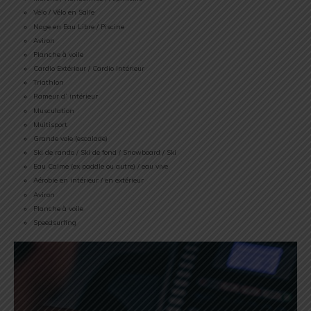
Vélo / Vélo en Salle
Nage en Eau Libre / Piscine
Aviron
Planche à voile
Cardio Extérieur / Cardio Intérieur
Triathlon
Rameur d’ intérieur
Musculation
Multisport
Grande voie (escalade)
Ski de rando / Ski de fond / Snowboard / Ski
Eau Calme (ex paddle ou autre) / eau vive
Aérobie en intérieur / en extérieur
Aviron
Planche à voile
Speedsurfing