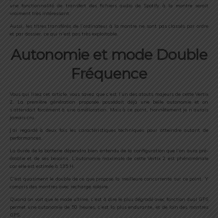
une fonctionnalité de transfert des fichiers audio de Spotify à la montre serait
vraiment très intéressant.
Aussi, les titres transférés de l’ordinateur à la montre ne sont pas classés par ordre
et par dossier, ce qui n’est pas très exploitable.
Autonomie et mode Double
Fréquence
Vous qui lisez cet article, vous savez que c’est l’un des atouts majeurs de cette Vertix
2. La première génération proposée possédait déjà une belle autonomie et on
s’attendait forcément à une amélioration. Mais à ce point, honnêtement je n’aurais
jamais cru.
J’ai regardé à deux fois les caractéristiques techniques pour atteindre autant de
performances.
La durée de la batterie dépendra bien entendu de la configuration que l’on aura pré-
établie et de ses besoins. L’autonomie maximale de cette Vertix 2 est phénoménale
car elle est estimée à 135 H.
C’est quasiment le double de ce que propose la meilleure concurrente sur ce point. Y
compris des montres avec recharge solaire.
Quand on voit que le mode ultime, c’est à dire le plus dégradé avec fonction dual GPS
permet une autonomie de 50 heures, c’est la plus endurante, et de loin des montres
GPS.