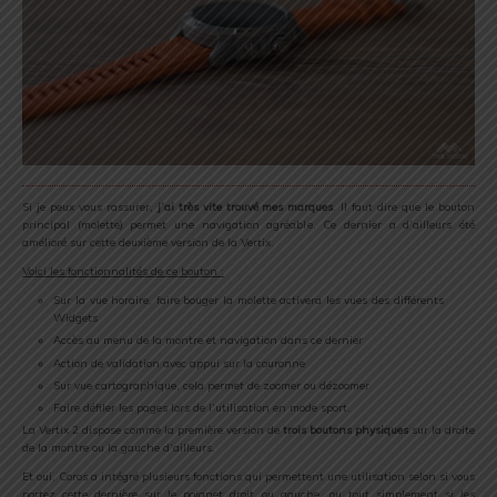
Si je peux vous rassurer,
j’ai très vite trouvé mes marques
. Il faut dire que le bouton
principal (molette) permet une navigation agréable. Ce dernier a d’ailleurs été
amélioré sur cette deuxième version de la Vertix.
Voici les fonctionnalités de ce bouton :
Sur la vue horaire, faire bouger la molette activera les vues des différents
Widgets
Accès au menu de la montre et navigation dans ce dernier
Action de validation avec appui sur la couronne
Sur vue cartographique, cela permet de zoomer ou dézoomer
Faire défiler les pages lors de l’utilisation en mode sport.
La Vertix 2 dispose comme la première version de
trois boutons physiques
sur la droite
de la montre ou la gauche d’ailleurs.
Et oui, Coros a intégré plusieurs fonctions qui permettent une utilisation selon si vous
portez cette dernière sur le poignet droit ou gauche, ou tout simplement si les