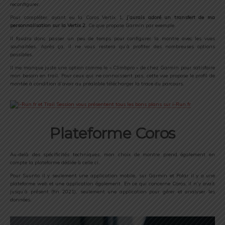
reconfigurer.
Pour compléter, ayant eu la Coros Vertix 1,
j’aurais adoré un transfert de ma
personnalisation sur la Vertix 2
. Ce que propose Garmin par exemple.
Il faudra donc passer un peu de temps pour configurer la montre avec les vues
souhaitées. Après ça, il ne vous restera qu’à profiter des nombreuses options
possibles.
Il me manque juste une option comme le « Climbpro » de chez Garmin pour satisfaire
mon besoin en trail. Pour ceux qui ne connaissent pas, cette vue propose le profil de
montée à condition d’avoir au préalable télécharger la trace du parcours.
Plateforme Coros
Au-delà des spécificités techniques, mon choix de montre prend également en
compte la plateforme dédiée à celle ci.
Pour Suunto il y seulement une application mobile, sur Garmin et Polar il y a une
plateforme web et une application également. En ce qui concerne Coros, il n’y avait
jusqu’à présent (fin 2021), seulement une application pour gérer et analyser les
données.