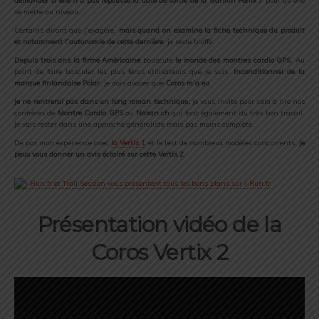
demander si elle n’a pas repoussé la date de sortie de la Garmin Fenix 7
pour qu’elle
se mette au niveau…
Certains diront que j’exagère,
mais quand on examine la fiche technique du produit
et notamment l’autonomie de cette dernière
, je reste bluffé.
Depuis trois ans la firme Américaine
bouscule
le monde des montres cardio GPS
. Au
point de faire basculer les plus férus utilisateurs que je suis.
Inconditionnel de la
marque finlandaise Polar
, je dois avouer que
Coros m’a eu
.
Je ne rentrerai pas dans un long roman technique,
je vous invite pour cela à lire nos
confrères de
Montre Cardio GPS
ou
Nakan.ch
qui font également du très bon travail.
Je vais rester dans une approche généraliste mais pas moins complète.
De par mon expérience avec
la Vertix 1
et le test de nombreux modèles concurrents,
je
peux vous donner un avis éclairé sur cette Vertix 2
.
Présentation vidéo de la
Coros Vertix 2