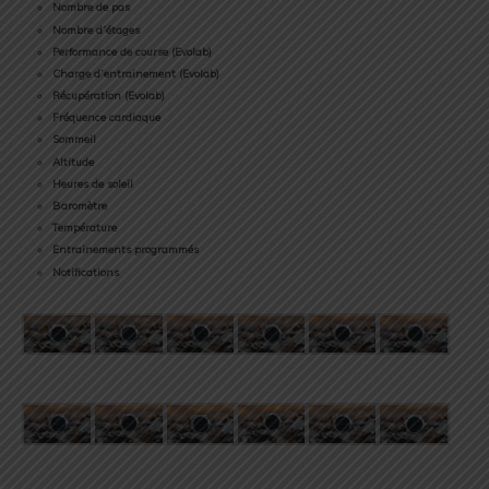
Nombre de pas
Nombre d’étages
Performance de course (Evolab)
Charge d’entrainement (Evolab)
Récupération (Evolab)
Fréquence cardiaque
Sommeil
Altitude
Heures de soleil
Baromètre
Température
Entrainements programmés
Notifications