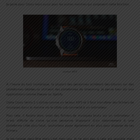
Je parle pour Coros mais aussi pour les autres montres qui proposent cette fonction.
Lecteur MP3
À l’heure du tout numérique, la plupart des personnes achètent des albums sur des
plateformes dédiées où utilisent des plateformes de streaming. Je pense bien sûr aux
applications comme Deezer ou Spotify.
Cette Coros Vertix 2 s’utilise comme un lecteur MP3 et il faut transférer des fichiers de
musiques dans la montre via le câble usb connecté à un ordinateur.
Pour cela, il faudra donc avoir des fichiers de musiques bruts sur un ordinateur. Il
m’est difficile de croire qu’une personne disposant d’un abonnement à une
plateforme citée plus haut, souhaitera payer également en plus pour disposer de ces
fichiers.
Je me trompe peut-être mais c’est mon cas. Je ne sais pas si cela est possible mais