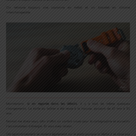
On retrouve toujours une couronne en métal et un bracelet en silicone
interchangeable.
Maintenant,
si on regarde dans les détails
, il y a tout de même quelques
changements. La taille du boîtier a été revue à la hausse, passant de 47 mm à 51
mm.
Normal me direz-vous, afin d’offrir un confort visuel pour la cartographie et accueillir
l’accumulateur d’énergie. Et vous avez raison.
Cet agrandissement se ressent également sur le poids puisque la Vertix 2 se situe aux