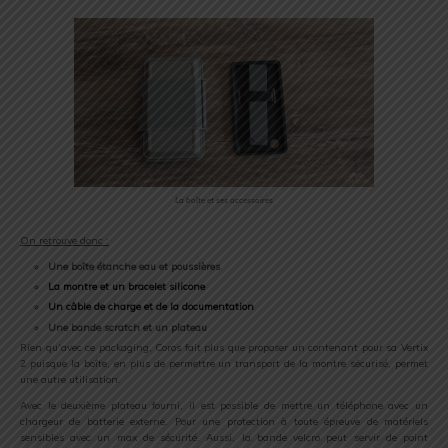
La boîte et ses accessoires
On retrouve donc :
Une boîte étanche eau et poussières
La montre et un bracelet silicone
Un câble de charge et de la documentation
Une bande scratch et un plateau
Rien qu’avec ce packaging, Coros fait plus que proposer un contenant pour sa Vertix
2 puisque la boîte, en plus de permettre un transport de la montre sécurisé, permet
une autre utilisation.
Avec le deuxième plateau fourni, il est possible de mettre un téléphone avec un
chargeur de batterie externe. Pour une protection à toute épreuve de matériels
sensibles avec un max de sécurité. Aussi, la bande velcro peut servir de point