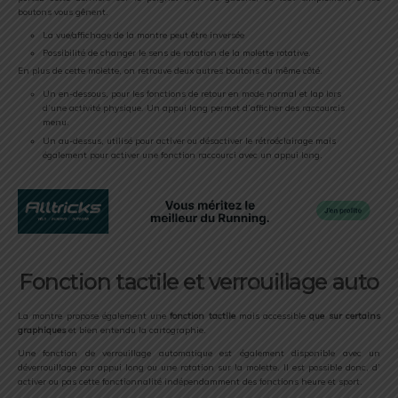
boutons vous gênent.
La vue/affichage de la montre peut être inversée
Possibilité de changer le sens de rotation de la molette rotative.
En plus de cette molette, on retrouve deux autres boutons du même côté.
Un en-dessous, pour les fonctions de retour en mode normal et lap lors
d’une activité physique. Un appui long permet d’afficher des raccourcis
menu.
Un au-dessus, utilisé pour activer ou désactiver le rétroéclairage mais
également pour activer une fonction raccourci avec un appui long.
Fonction tactile et verrouillage auto
La montre propose également une
fonction tactile
mais accessible
que sur certains
graphiques
et bien entendu la cartographie.
Une fonction de verrouillage automatique est également disponible avec un
déverrouillage par appui long ou une rotation sur la molette. Il est possible donc, d’
activer ou pas cette fonctionnalité indépendamment des fonctions heure et sport.