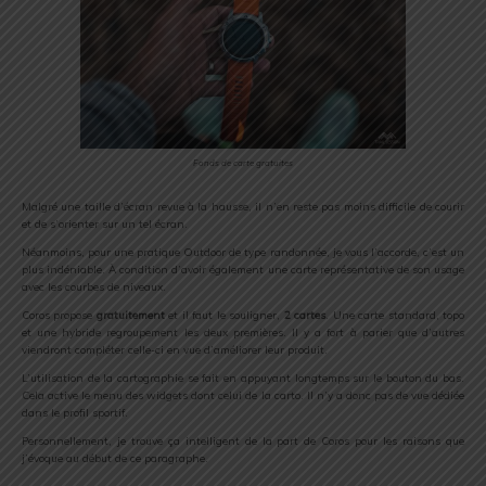
Fonds de carte gratuites
Malgré une taille d’écran revue à la hausse, il n’en reste pas moins difficile de courir
et de s’orienter sur un tel écran.
Néanmoins, pour une pratique Outdoor de type randonnée, je vous l’accorde, c’est un
plus indéniable. À condition d’avoir également une carte représentative de son usage
avec les courbes de niveaux.
Coros propose
gratuitement
et il faut le souligner,
2 cartes
. Une carte standard, topo
et une hybride regroupement les deux premières. Il y a fort à parier que d’autres
viendront compléter celle-ci en vue d’améliorer leur produit.
L’utilisation de la cartographie se fait en appuyant longtemps sur le bouton du bas.
Cela active le menu des widgets dont celui de la carto. Il n’y a donc pas de vue dédiée
dans le profil sportif.
Personnellement, je trouve ça intelligent de la part de Coros pour les raisons que
j’évoque au début de ce paragraphe.