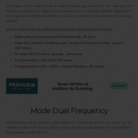
La charge se fait toujours avec la même système que la Vertix 1. Ce n’est pas très
pratique, je trouve, par rapport à une connexion sur le coté par exemple. Néanmoins,
la charge est rapide et peut se faire en course. La montre ne pourra donc se porter au
poignet.
Voici un petit rappel des différentes possibilités offertes par cette montre :
Mode veille, montre connecté (GPS désactivé) : 60 jours
Mode GPS UltraMAx (mode éco avec un point toutes les minutes) : jusqu’à
240 heures
En mode GPS Normal (1 seconde) : 140 heures
Enregistrement multi-GNSS: 90 heures
Enregistrement multi – GNSS + double fréquence : 50 heures
Mode Dual Frequency
L’amélioration de la batterie a été largement commentée et mise en avant sur les
différents médias et réseaux sociaux. Mais une autre amélioration non négligeable a
été apportée à cette Vertix 2.