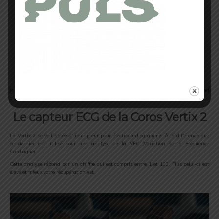
Cadrans personnalisables
Je trouve juste dommage qu’on ne permette pas de créer une vue horaire avec un fond
d’écran personnalisé (par exemple, une photo).
Le capteur ECG de la Coros Vertix 2
La Vertix 2 se voit dotée d’un capteur pour électrocardiogramme. À la différence que
ce dernier est utilisé pour une analyse de la VFC (Variation de la Fréquence
Cardiaque).
Cette analyse répond par un chiffre qui est compris entre 1 et 100. Plus celui-ci est
élevé et mieux votre récupération est.