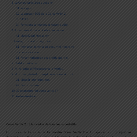
3
La Coros Vertix 2 au quotidien
3.1
Widgets
3.2
Le capteur ECG de la Coros Vertix 2
3.3
SPO 2
3.4
Fonctions connectées et lecteur audio
4
Autonomie et mode Double Fréquence
4.1
Mode Dual Frequency
5
Cartographie et navigation
5.1
Komoot et la fonction de suivi d’itinéraire
6
Fonctions sportives
6.1
Personnalisation des profils sportifs
7
Plateforme Coros
8
Principales différences avec la Vertix 1
9
Mon avis général au sujet de la Coros Vertix 2
9.1
Mises à jour régulières
9.2
Pour conclure
10
Où se procurer la Coros Vertix 2 ?
11
Auteur/Autrice
Coros Vertix 2 : LA montre de tous les superlatifs
L’annonce de la sortie de
la montre Coros Vertix 2
a fait grand bruit
jusqu’à se