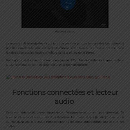
Mesure de la SPO2
La montre doit être ajustée ce qui fait que pour ma part, je trouve cette fonctionnalité
pas très exploitable. Une lecture instantanée serait bien plus intéressante comme le
fait des appareils de mesure similaire dans le milieu de la santé.
Néanmoins, je dois reconnaitre qu’
en cas de difficultés respiratoires
la mesure de la
SPO2 peut être un outil de diagnostic
utile pour les secours
.
Fonctions connectées et lecteur
audio
Certains l’attendaient avec impatience. Personnellement, moi, pas vraiment. Ce
n’est pas une fonction qui m’est primordiale. Maintenant que je l’ai, j’avoue l’avoir
utilisée quelques fois, mais cette fonctionnalité aussi intéressante soit elle, à ses
limites.