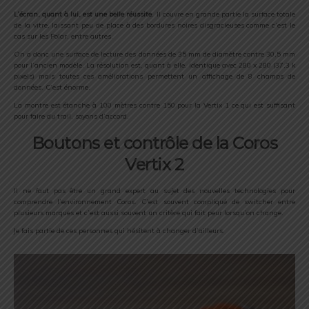
L’écran, quant à lui, est une belle réussite
. Il couvre en grande partie la surface totale
de la vitre, laissant peu de place à des bordures noires disgracieuses comme c’est le
cas sur les Polar, entre autres.
On a donc une surface de lecture des données de 35 mm de diamètre contre 30,5 mm
pour l’ancien modèle. La résolution est, quant à elle, identique avec 280 x 280 (37,3 k
pixels) mais toutes ces améliorations permettent un affichage de 8 champs de
données. C’est énorme.
La montre est étanche à 100 mètres contre 150 pour la Vertix 1 ce qui est suffisant
pour faire du trail, soyons d’accord.
Boutons et contrôle de la Coros
Vertix 2
Il ne faut pas être un grand expert au sujet des nouvelles technologies pour
comprendre l’environnement Coros. C’est souvent compliqué de switcher entre
plusieurs marques et c’est aussi souvent un critère qui fait peur lorsqu’on change.
Je fais partie de ces personnes qui hésitent à changer d’ailleurs.