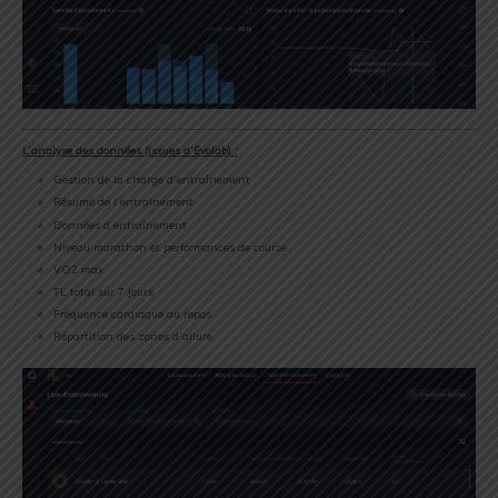
L’analyse des données (issues d’
Evolab
) :
Gestion de la charge d’entraînement
Résumé de l’entraînement
Données d’entraînement
Niveau marathon et performances de course
VO2 max
TL total sur 7 jours
Fréquence cardiaque au repos
Répartition des zones d’allure