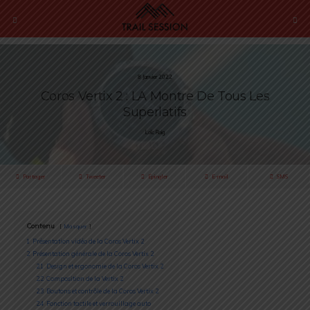
8 Janvier 2022
Coros Vertix 2 : LA Montre De Tous Les
Superlatifs
Loïc Roig
Partager
Tweeter
Épingler
E-mail
SMS
Contenu
Masquer
1
Présentation vidéo de la Coros Vertix 2
2
Présentation générale de la Coros Vertix 2
2.1
Design et ergonomie de la Coros Vertix 2
2.2
Composition de la Vertix 2
2.3
Boutons et contrôle de la Coros Vertix 2
2.4
Fonction tactile et verrouillage auto