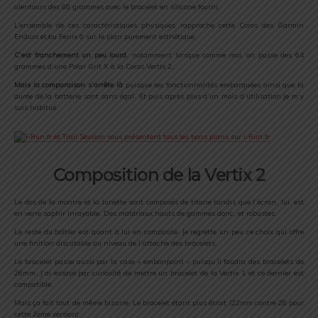
alentours des 88 grammes avec le bracelet en silicone fourni.
L’ensemble de ces caractéristiques physiques rapproche cette Coros des Garmin
Enduro et/ou Fenix 6 sur le plan purement esthétique.
C’est franchement un peu lourd
, notamment lorsque comme moi, on passe des 64
grammes d’une Polar Grit X à la Coros Vertix 2.
Mais la comparaison s’arrête là
puisque les fonctionnalités embarquées ainsi que la
durée de la batterie sont sans égal. Et puis après plus d’un mois d’utilisation je m’y
suis habitué.
Composition de la Vertix 2
Le dos de la montre et la lunette sont composés de titane tandis que l’écran, lui, est
en verre saphir inrayable. Des matériaux hauts de gammes donc, et robustes.
Le reste du boîtier est quant à lui en composite. Je regrette un peu ce choix qui offre
une finition discutable au niveau de l’attache des bracelets.
Le bracelet passe aussi par la case « embonpoint » puisqu’il faudra des bracelets de
26mm. J’ai essayé par curiosité de mettre un bracelet de la Vertix 1 et ce dernier est
compatible.
Mais ça fait tout de même bizarre. Le bracelet étant plus étroit (22mm contre 26 pour
cette 2ème version).