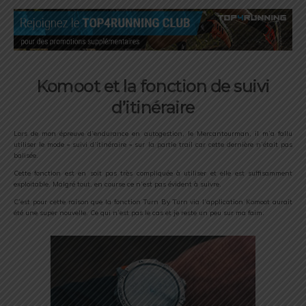
Komoot et la fonction de suivi
d’itinéraire
Lors de mon épreuve d’endurance en autogestion, le Mercantourman, il m’a fallu
utiliser le mode « suivi d’itinéraire » sur la partie trail car cette dernière n’était pas
balisée.
Cette fonction est en soit pas très compliquée à utiliser et elle est suffisamment
exploitable. Malgré tout, en course ce n’est pas évident à suivre.
C’est pour cette raison que la fonction Turn By Turn via l’application Komoot aurait
été une super nouvelle. Ce qui n’est pas le cas et je reste un peu sur ma faim.