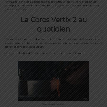
Je trouve ça bien utile d’autant plus que ce bouton un peu volumineux est souvent
activé par maladresse. En enregistrement d’activité, cela engendre un arrêt de celle-
ci et c’est dommage.
La Coros Vertix 2 au
quotidien
Les montres de sport sont devenues au fil des années des accessoires de mode à part
entière. Avec un design et des matériaux de plus en plus raffinés, elles sont
courantes dans le paysage urbain.
La personnalisation de ces dernières favorise également ce phénomène.
Une montre au quotidien