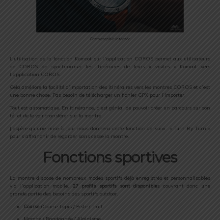
Cartographie intégrée
L’utilisation de la fonction Komoot sur l’application COROS permet aux utilisateurs
de COROS de synchroniser les itinéraires de leurs « visites » Komoot vers
l’application COROS.
Cela améliore la facilité d’importation des itinéraires vers les montres COROS et c’est
une bonne chose. Pas besoin de télécharger un fichier GPX pour l’importer.
Tout est automatique. En itinérance, c’est génial de pouvoir créer un parcours sur son
tél et de le voir transférer sur la montre.
J’espère qu’une mise à jour nous donnera cette fonction de suivi » Turn By Turn »
pour s’affranchir de regarder sans cesse la montre.
Fonctions sportives
La montre dispose de nombreux modes sportifs déjà enregistrés et personnalisables
via l’application mobile.
27 profils sportifs sont disponible
s couvrant donc une
grande partie des besoins des sportifs outdoor.
Course /
Course Tapis / Piste / Trail
Marche / Randonnée / Alpinisme