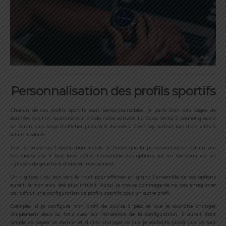
Personnalisation des profils sportifs
Chacun de ces profils sportifs sont personnalisables. Je parle bien des pages de
données que l’on souhaite voir lors de notre activité. La Coros Vertix 2 permet grâce à
un écran plus large d’afficher jusqu’à 8 données. C’est top surtout lors d’activités à
allure modérée.
Tout se passe sur l’application mobile. Je trouve que la personnalisation est un peu
fastidieuse car il faut faire défiler l’ensemble des options sur un bandeau via un
« glissé » de gauche à droite et inversement.
Un « glissé » du bas vers le haut pour afficher en grand l’ensemble de ces options
aurait, à mon avis, été plus intuitif. Aussi, je trouve dommage de ne pas enregistrer
par défaut une configuration de profils sportifs pour un autre profil.
Exemple, si je configure mon profil de course à pied et que je souhaite changer
simplement deux ou trois vues sur l’ensemble de la configuration, il aurait était
simple de copier ce dernier et d’aller changer ce que je souhaite plutôt que de tout