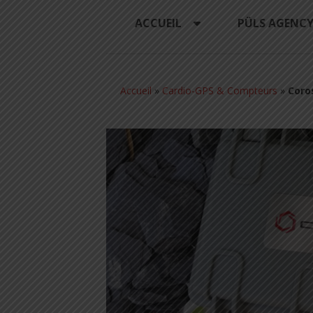
ACCUEIL
PÜLS AGENC
Accueil
»
Cardio-GPS & Compteurs
»
Coros