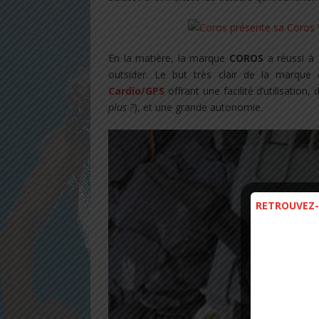
En la matière, la marque
COROS
a réussi à 
outsider. Le but très clair de la marq
Cardio/GPS
offrant une facilité d’utilisatio
plus ?
), et une grande autonomie.
RETROUVEZ-