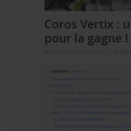
Coros Vertix : 
pour la gagne !
Cardio-GPS & Compteurs
15 juille
Contenu
Masquer
1
Présentation Vidéo de la Coros Vertix
2
Préambule
3
Coros Vertix : une prise en main soigneuse
3.1
Un packaging façon « Survivor »
3.2
Un confort au plus proche du poignet, u
4
Une COROS VERTIX taillée pour la montagne e
4.1
Une autonomie bluffante…
4.2
Une prise en main aussi logique qu’effi