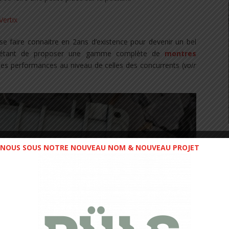
se faire connaitre en 2ans d’existence pour devenir un bel
ue étant de proposer une gamme complète de
montres
n, des performances au niveau de celles des concurrents (
voir
NOUS SOUS NOTRE NOUVEAU NOM & NOUVEAU PROJET