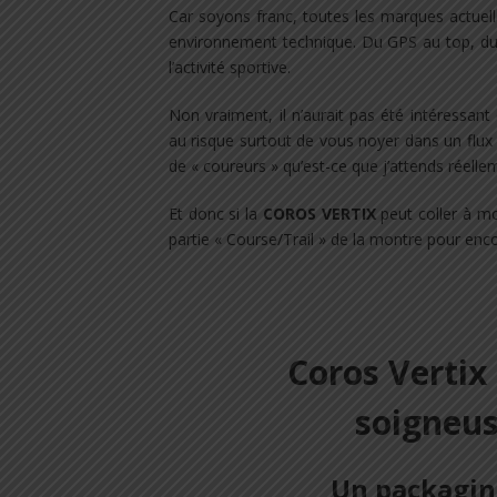
Car soyons franc, toutes les marques actuel
environnement technique. Du GPS au top, du 
l’activité sportive.
Non vraiment, il n’aurait pas été intéressant 
au risque surtout de vous noyer dans un flux 
de « coureurs » qu’est-ce que j’attends réell
Et donc si la
COROS
VERTIX
peut coller à mo
partie « Course/Trail » de la montre pour enc
Coros Vertix
soigneu
Un packagin