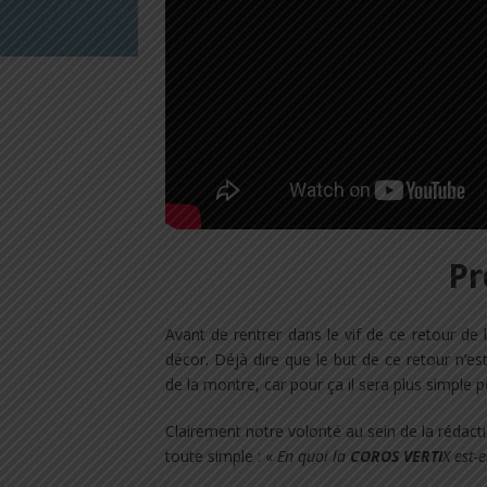
Pr
Avant de rentrer dans le vif de ce retour de
décor. Déjà dire que le but de ce retour n’es
de la montre, car pour ça il sera plus simple p
Clairement notre volonté au sein de la rédactio
toute simple : «
En quoi la
COROS VERTI
X est-