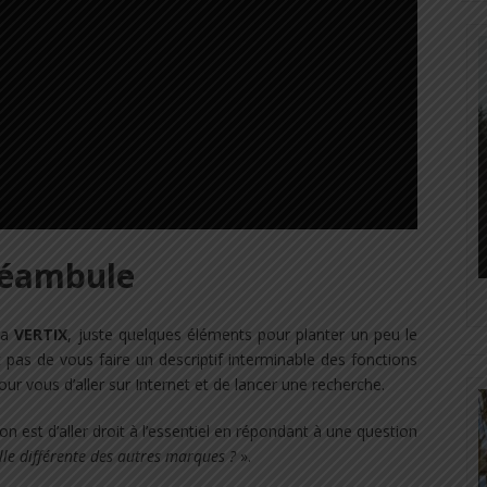
éambule
 la
VERTIX
, juste quelques éléments pour planter un peu le
t pas de vous faire un descriptif interminable des fonctions
our vous d’aller sur Internet et de lancer une recherche.
n est d’aller droit à l’essentiel en répondant à une question
elle différente des autres marques ?
».