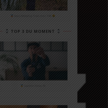
Asics MetaFuji Trail chez T4R
TOP 3 DU MOMENT
Garmin Fénix 7X