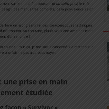
lement sur le marché proposent (
à un delta près
) le même
design, des menus très complets, de la polyvalence selon
de faire un listing sans fin des caractéristiques techniques,
d’information. Au contraire, plutôt vous dire avec des mots
ement d’une montre ?
n souhait. Pour ça, je me suis « cantonné » à rester sur la
ore une fois ne pas trop vous noyer.
 : une prise en main
sement étudiée
g façon « Survivor »