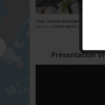
TRAIL SESSION MAGAZINE
a eu l’opportuni
gamme, la
COROS
VERTIX
. Une montre bluffa
Présentation Vi