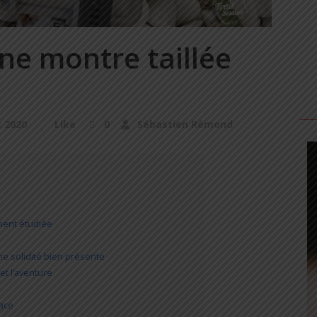
une montre taillée
t 2020
Like
0
Sébastien Rémond
ment étudiée
ne solidité bien présente
t l’aventure
cace