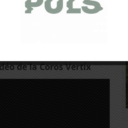
té et la chance de tester la montre la plus complète de la
nte à plus d’un titre…
déo de la Coros Vertix