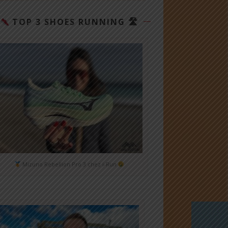
TOP 3 SHOES RUNNING 🛣
Mizuno Rebellion Pro 3 chez i-Run