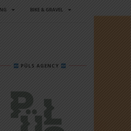
ING
BIKE & GRAVEL
PÜLS AGENCY