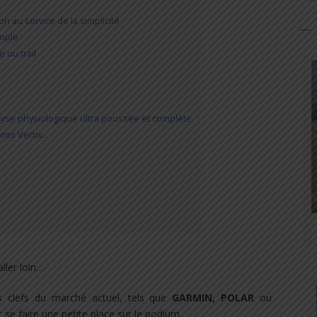
on au service de la simplicité
imple
 ou trail
se physiologique ultra poussée et complète
oros Vertix…
aller loin…
rs clefs du marché actuel, tels que
GARMIN, POLAR
ou
t se faire une petite place sur le podium.