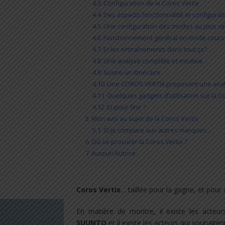
4.3
Configuration de la Coros Vertix
4.4
Des aspects fonctionnalité et configurati
4.5
Une configuration des modes au plus s
4.6
Fonctionnement général en mode course
4.7
Et les entraînements dans tout ça?
4.8
Une analyse complète et intuitive
4.9
Suivre un itinéraire
4.10
Une COROS VERTIX proposant une analy
4.11
Quelques gadgets d’utilisation sur la C
4.12
Et pour finir ?
5
Mon avis au sujet de la Coros Vertix
5.1
Si je compare aux autres marques…
6
Où se procurer la Coros Vertix ?
7
Auteur/Autrice
Coros Vertix
… taillée pour la gagne, et pour 
En matière de montre, il existe les acteu
SUUNTO
et il existe les acteurs qui souhaiten