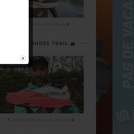
Mizuno Neo Zen chez Alltricks
TOP 3 SHOES TRAIL 🏔
Altra Mont Blanc Carbone chez i-Run