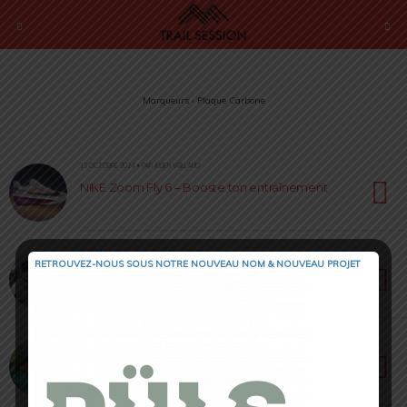
Marqueurs › Plaque Carbone
13 OCTOBRE 2024 • PAR JULIEN VRILLAUD
NIKE Zoom Fly 6 – Booste ton entraînement
19 FÉVRIER 2024 • PAR SÉBASTIEN RÉMOND
RETROUVEZ-NOUS SOUS NOTRE NOUVEAU NOM & NOUVEAU PROJET
Salomon S-Lab Spectur – La technicité pour
tous
4 OCTOBRE 2023 • PAR SÉBASTIEN RÉMOND
Asics FujiSpeed 2 Carbone [ #TrailRunning ] :
taillée pour la perf’