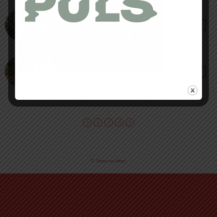
30 JUILLET 2023 • PAR SÉBASTIEN RÉMOND
New Balance SuperComp Elite V3 [ Review
2023 ] : une bombe !
23 JUIN 2023 • PAR CÉDRIC MASIP
Test Hoka Tecton X2 [ Review 2023 ] : la
meilleure shoes Trail ?
Retour au début