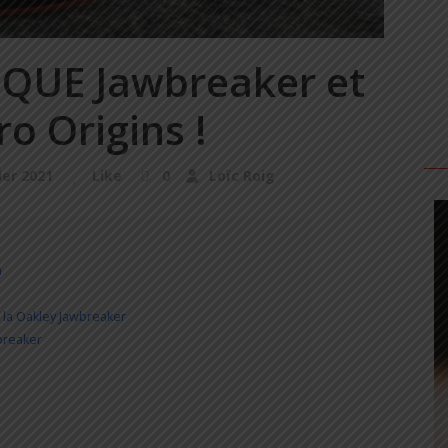
NIQUE Jawbreaker et
o Origins !
ier 2021
Like
0
Loïc Roig
h
 la Oakley Jawbreaker
breaker