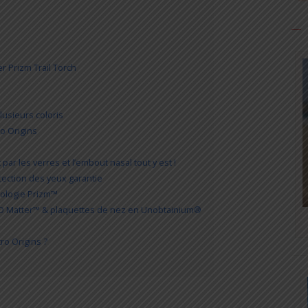
r Prizm Trail Torch
lusieurs coloris
o Origins
par les verres et l’embout nasal tout y est !
ection des yeux garantie
hnologie Prizm™
re O Matter™ & plaquettes de nez en Unobtainium®
ro Origins ?