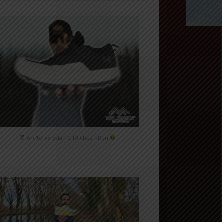
Arc'teryx Sylan GTX chez i-Run