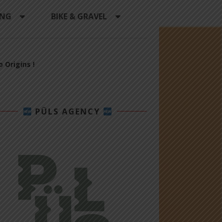
ING
BIKE & GRAVEL
 Origins !
PÜLS AGENCY