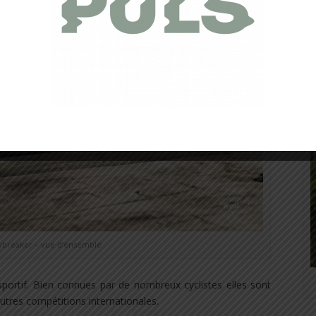
wbreaker – vue d’ensemble
sportif. Bien connues par de nombreux cyclistes elles sont
utres compétitions internationales.