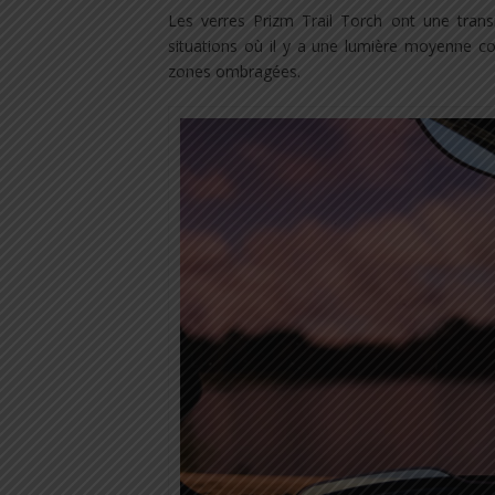
Les verres Prizm Trail Torch ont une trans
situations où il y a une lumière moyenne
zones ombragées.