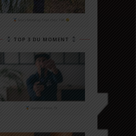
Asics MetaFuji Trail chez T4R
TOP 3 DU MOMENT
Garmin Fénix 7X