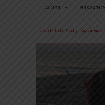
ACCUEIL
PÜLS AGENC
Accueil
»
Trail & Running
»
Equipement & A