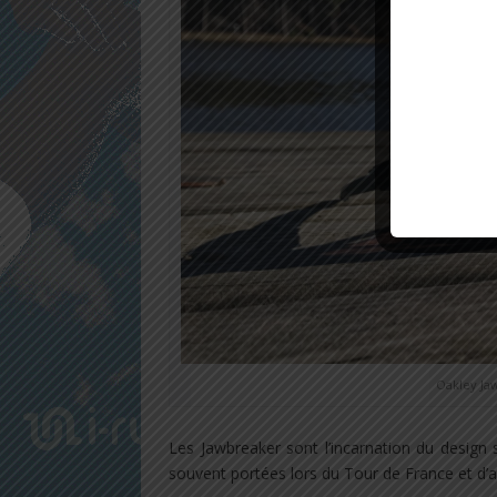
Oakley Ja
Les Jawbreaker sont l’incarnation du design 
souvent portées lors du Tour de France et d’a