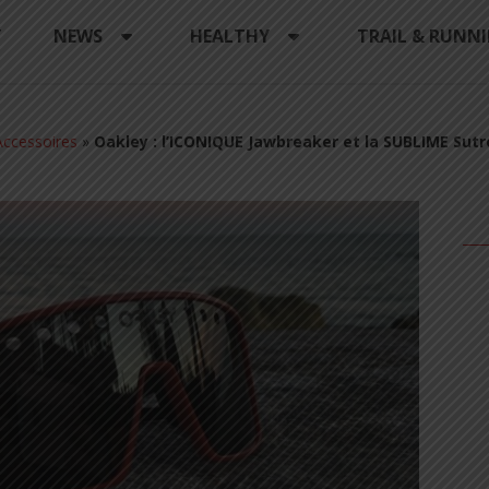
Y
NEWS
HEALTHY
TRAIL & RUNN
ccessoires
»
Oakley : l’ICONIQUE Jawbreaker et la SUBLIME Sutro