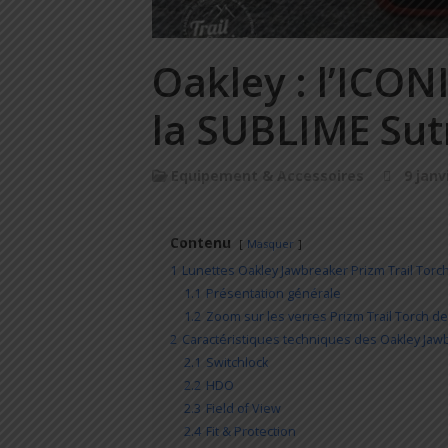
Oakley : l’ICO
la SUBLIME Sutr
Equipement & Accessoires
9 janv
Contenu
Masquer
1
Lunettes Oakley Jawbreaker Prizm Trail Torc
1.1
Présentation générale
1.2
Zoom sur les verres Prizm Trail Torch de
2
Caractéristiques techniques des Oakley Jaw
2.1
Switchlock
2.2
HDO
2.3
Field of View
2.4
Fit & Protection