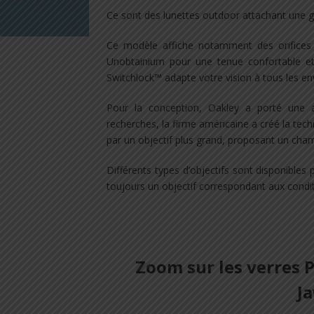
Ce sont des lunettes outdoor attachant une 
Ce modèle affiche notamment des orifices d
Unobtainium pour une tenue confortable et
Switchlock™ adapte votre vision à tous les e
Pour la conception, Oakley a porté une a
recherches, la firme américaine a créé la tech
par un objectif plus grand, proposant un champ
Différents types d’objectifs sont disponibles
toujours un objectif correspondant aux condit
Zoom sur les verres P
J