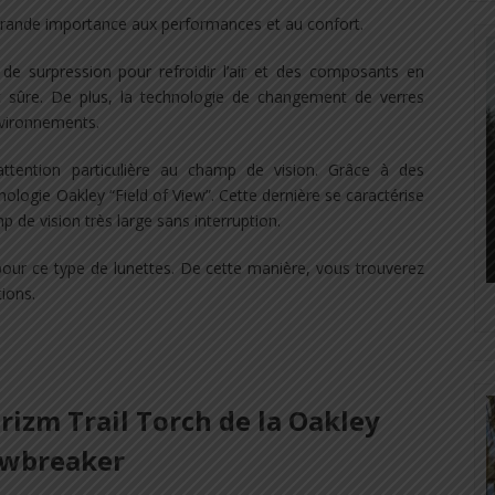
grande importance aux performances et au confort.
e surpression pour refroidir l’air et des composants en
 sûre. De plus, la technologie de changement de verres
nvironnements.
ttention particulière au champ de vision. Grâce à des
nologie Oakley “Field of View”. Cette dernière se caractérise
 de vision très large sans interruption.
 pour ce type de lunettes. De cette manière, vous trouverez
ions.
rizm Trail Torch de la Oakley
awbreaker