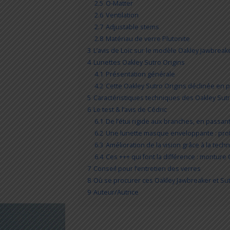
2.5
O-Matter
2.6
Ventilation
2.7
Adjustable stems
2.8
Matériau de verre Plutonite
3
L’avis de Loïc sur le modèle Oakley Jawbreake
4
Lunettes Oakley Sutro Origins
4.1
Présentation générale
4.2
Cette Oakley Sutro Origins déclinée en p
5
Caractéristiques techniques des Oakley Sutr
6
Le test & l’avis de Cédric
6.1
De l’étui rigide aux branches, en passant 
6.2
Une lunette masque enveloppante : prot
6.3
Amélioration de la vision grâce à la tec
6.4
Ces +++ qui font la différence : montu
7
Conseil pour l’entretien des verres
8
Où se procurer ces Oakley Jawbreaker et Sut
9
Auteur/Autrice