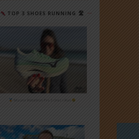
TOP 3 SHOES RUNNING 🛣
Mizuno Rebellion Pro 3 chez i-Run