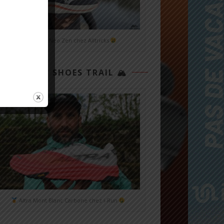
Mizuno Neo Zen chez Alltricks
TOP 3 SHOES TRAIL 🏔
Altra Mont Blanc Carbone chez i-Run