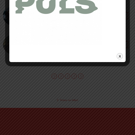
19 MAI 2022 • PAR NADIA JAS
Re:SubZero [ News ] : 30 ans d’innovations
d’Oakley
16 MARS 2022 • PAR LOÏC ROIG
Oakley Encoder [ Test & Avis ] : un design
épuré pour une utilisation variée
Retour au début