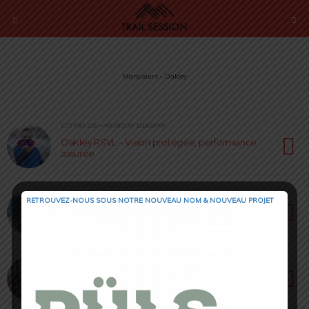
Marqueurs › Oakley
13 FÉVRIER 2025 • PAR GRÉGORY JULIEN BARON
Oakley RSVL – Vision protégée, performance
assurée
15 FÉVRIER 2024 • PAR JULIEN PICOT
RETROUVEZ-NOUS SOUS NOTRE NOUVEAU NOM & NOUVEAU PROJET
Oakley Radar EV Path – La clarté maximale
10 AOÛT 2022 • PAR LOÏC ROIG
Oakley ReSubzéro [ Test 2022 ] : un look
« rétro » !