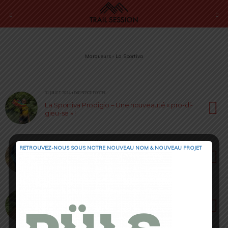
Marqueurs › La Sportiva
31 JUILLET 2024 • PAR SERGE FORTINI
La Sportiva Prodigio – Une nouveauté « pro-di-
gieu-se » !
12 FÉVRIER 2024 • PAR SÉBASTIEN RÉMOND
RETROUVEZ-NOUS SOUS NOTRE NOUVEAU NOM & NOUVEAU PROJET
La Sportiva Winter 2024 – Un textile technique
gage de qualité
31 JUILLET 2023 • PAR CÉDRIC MASIP
La Sportiva Jackal 2 BOA [ Review 2023 ] : la
Passion dans l’ADN !