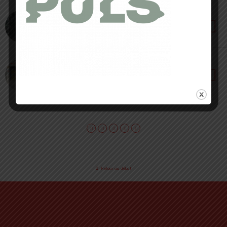
20 JUILLET 2023 • PAR LOÏC ROIG
La Sportiva Apparel 2023 [ Review 2023 ] :
l’innovation à l’infini
13 JUILLET 2023 • PAR CÉDRIC MASIP
La Sportiva Bivouac [ NEWS ] : un flagship
parisien pour 2 ans
Retour au début