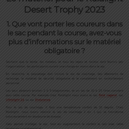
Desert Trophy 2023
1. Que vont porter les coureurs dans
le sac pendant la course, avez-vous
plus d’informations sur le matériel
obligatoire ?
Sachant que la tente, les matelas, et tous les repas et ravitos sont fournis par
l’organisation, les participants auront une charge en moins dans le sac.
En revanche, le paquetage doit inclure le sac de couchage, des vêtements de
rechange, le matériel de sécurité obligatoire et le complément en ravitaillement
personnel.
Les sacs pèseront environ 2 à 5 kilogrammes, et un sac de 10 à 25 litres convient
pour cette course. Par exemple chez Raidlight nous avons le sac
Raid Legend
, sac
Ultralight 24
, ou sac
Endurance
.
Pour le sac de couchage, il faut une température confort de 10 degrés. Chez
Raidlight, nous avons relancé le sac de couchage 2 en 1 qui se transforme
astucieusement en doudoune de bivouac.
Cela permet d’alléger le sac, tout en augmentant le confort le soir avec cette
doudoune supplémentaire.