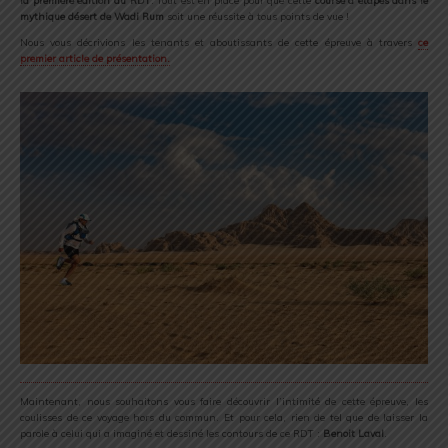
la première édition du RDT
. Tout est en place pour que cette
course à étapes dans le
mythique désert de Wadi Rum
soit une réussite à tous points de vue !
Nous vous décrivions les tenants et aboutissants de cette épreuve à travers
ce
premier article de présentation.
Maintenant, nous souhaitons vous faire découvrir l’intimité de cette épreuve, les
coulisses de ce voyage hors du commun. Et pour cela, rien de tel que de laisser la
parole à celui qui a imaginé et dessiné les contours de ce RDT :
Benoit Laval
.