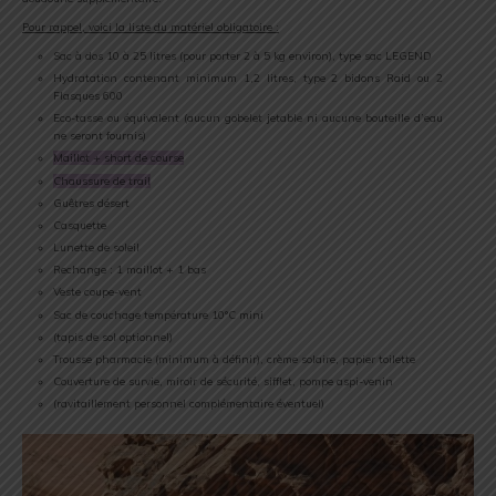
Pour rappel, voici la liste du matériel obligatoire :
Sac à dos 10 à 25 litres (pour porter 2 à 5 kg environ), type sac LEGEND
Hydratation contenant minimum 1,2 litres, type 2 bidons Raid ou 2
Flasques 600
Eco-tasse ou équivalent (aucun gobelet jetable ni aucune bouteille d’eau
ne seront fournis)
Maillot + short de course
Chaussure de trail
Guêtres désert
Casquette
Lunette de soleil
Rechange : 1 maillot + 1 bas
Veste coupe-vent
Sac de couchage température 10°C mini
(tapis de sol optionnel)
Trousse pharmacie (minimum à définir), crème solaire, papier toilette
Couverture de survie, miroir de sécurité, sifflet, pompe aspi-venin
(ravitaillement personnel complémentaire éventuel)