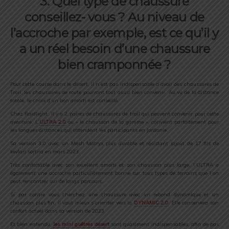
3. Quel type de chaussure
conseillez- vous ? Au niveau de
l’accroche par exemple, est ce qu’il y
a un réel besoin d’une chaussure
bien cramponnée ?
Pour cette course dans le désert, il n’est pas indispensable d’avoir des chaussures de
Trail, les chaussures de route pourront tout aussi bien convenir. Au vu de la distance
totale, le choix d’un bon amorti est conseillé.
Chez Raidlight, il y a 2 paires de chaussures de trail qui peuvent convenir pour cette
aventure. L’
ULTRA 2.0
ou « le chausson de la gamme », convient parfaitement pour
les longues distances qui attendent les participants en Jordanie.
Sa version 3.0 avec un Mesh Matryx plus durable et résistant (ajout de 17 fils de
kevlar) sortira en mars 2023.
Très confortable avec son excellent amorti et son chausson plus large, l’ULTRA a
également une accroche particulièrement bonne sur tous types de terrains que l’on
peut rencontrer sur de longs parcours.
Si par contre vous cherchez une chaussure avec un rebond dynamique et un
chausson plus fin, il vaut mieux s’orienter vers la
DYNAMIC 2.0
. Elle conservera son
confort actuel dans sa version de 2023.
Et bien entendu,
les mini guêtres désert
sont quasiment indispensables, afin de pas