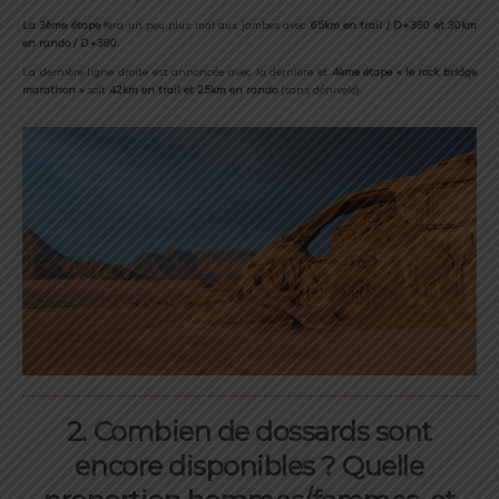
La 3ème étape
fera un peu plus mal aux jambes avec
65km en trail / D+380 et 30km
en rando / D+380
.
La dernière ligne droite est annoncée avec la dernière et
4ème étape « le rock bridge
marathon »
soit
42km en trail et 25km en rando
(sans dénivelé).
2. Combien de dossards sont
encore disponibles ? Quelle