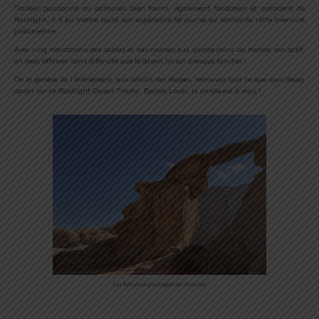
Traileur passionné au palmarès bien fourni, également fondateur et président de
Raidlight, il a pu mettre toute son expérience de course au service de cette aventure
jordanienne.
Avec cinq marathons des sables et des courses aux quatre coins du monde son actif,
on peut affirmer sans difficulté que le désert lui est presque familier !
De la genèse de l’événement, aux détails des étapes, retrouvez tout ce que vous devez
savoir sur ce Raidlight Desert Trophy. Benoit Laval, la parole est à vous !
Les fabuleux paysages de Jordanie