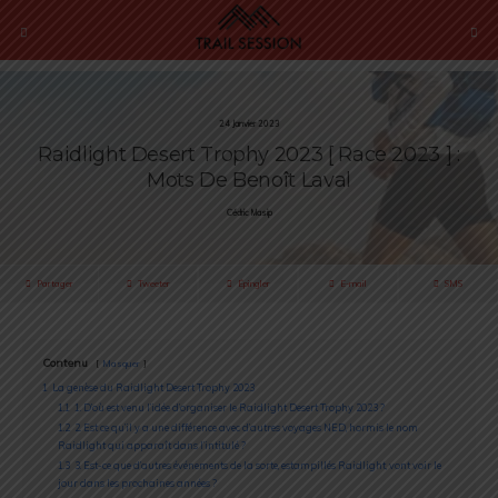
24 Janvier 2023
Raidlight Desert Trophy 2023 [ Race 2023 ] :
Mots De Benoît Laval
Cédric Masip
Partager
Tweeter
Épingler
E-mail
SMS
Contenu
Masquer
1
La genèse du Raidlight Desert Trophy 2023
1.1
1. D’où est venu l’idée d’organiser le Raidlight Desert Trophy 2023 ?
1.2
2. Est ce qu’il y a une différence avec d’autres voyages NED, hormis le nom
Raidlight qui apparaît dans l’intitulé ?
1.3
3. Est-ce que d’autres événements de la sorte, estampillés Raidlight, vont voir le
jour dans les prochaines années ?