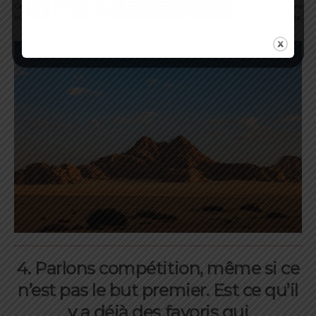
Cette période est plutôt douce par rapport au reste de l’année mais il faut tout même
bien s’équiper pour de potentielles
fortes chaleurs en journée et des nuits plus froides.
4. Parlons compétition, même si ce
n’est pas le but premier. Est ce qu’il
y a déjà des favoris qui