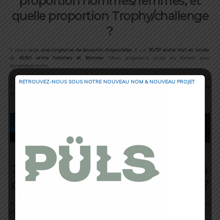
proportion hommes/femmes, et
quelle proportion Trophy/challenge
?
Il nous reste
une vingtaine de dossards disponibles
. Il y a
50/50 entre trail et rando
,
et
40/60 entre hommes et femmes
. Nous proposons aussi un format pour
accompagnants.
Dans ce cas, le programme est plus orienté tourisme en Jordanie, avec tout de même
RETROUVEZ-NOUS SOUS NOTRE NOUVEAU NOM & NOUVEAU PROJET
2 jours au bivouac avec les participants, et en immersion avec le groupe pour l’arrivée
finale.
3. Niveau conditions climatiques, à
quoi s’attendre pendant la course ?
Nous devrions avoir de bonnes conditions au mois d’avril, nous avons choisi cette
période pour cela. Ni trop froid, ni trop chaud, certainement
entre 25°C et 30°C
.