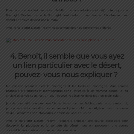
Pour l’instant ce n’est pas prévu. Raidlight et nos salariés sont déjà acteurs pour le
Raidlight Winter Trail et le Raidlight Trail Festival, tous deux en Chartreuse, avec
départ et arrivée devant nos bureaux.
Avec le Raidlight Desert Trophy nous complétons nos panoramas préférés.
4. Benoit, il semble que vous ayez
un lien particulier avec le désert,
pouvez- vous nous expliquer ?
Ma passion première c’est la montagne et les Trails en montagne. Mais comme
beaucoup d’alpinistes et montagnards dans l’histoire, à un moment donné j’ai eu
envie d’aller voir ce qui est un peu l’opposé, le désert aride et plat, en plein soleil.
Je suis donc allé une première fois au Marathon des Sables, puis j’y suis retourné,
puis je suis allé courir d’autres courses en Lybie, au Mali, en Algérie, puis une course
de 400 kilomètres non-stop dans le désert de Gobi en Chine.
Avec le Raidlight Desert Trophy, j’aimerais proposer une course accessible pour
découvrir la platitude et la solitude du désert
, tout en proposant une course
accessible, aux couleurs locales, et très conviviale.