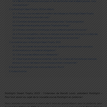
1.4
4. Benoit, il semble que vous ayez un lien particulier avec le désert, pouvez- vous
nous expliquer ?
2
Le Raidlight Desert Trophy 2023 en détails
2.1
1. Pouvez-vous me redonner le détail des 4 étapes du Raidlight Desert Trophy
2023 (kilomètres, et surtout dénivelé) ?
2.2
2. Combien de dossards sont encore disponibles ? Quelle proportion
hommes/femmes, et quelle proportion Trophy/challenge ?
2.3
3. Niveau conditions climatiques, à quoi s’attendre pendant la course ?
2.4
4. Parlons compétition, même si ce n’est pas le but premier. Est ce qu’il y a déjà des
favoris qui se dégagent, chez les femmes comme chez les hommes ?
3
Le matériel pour le Raidlight Desert Trophy 2023
3.1
1. Que vont porter les coureurs dans le sac pendant la course, avez-vous plus
d’informations sur le matériel obligatoire ?
3.2
2. Est-ce que des bâtons sont intéressants ?
3.3
3. Quel type de chaussure conseillez- vous ? Au niveau de l’accroche par exemple,
est ce qu’il y a un réel besoin d’une chaussure bien cramponnée ?
4
Se procurer Raidlight chez notre partenaire i-Run.fr
5
Auteur/Autrice
Raidlight Desert Trophy 2023 : l’interview de Benoît Laval, président Raidlight –
Pour tout savoir au sujet de la nouvelle course Raidlight en Jordanie !
Nous sommes maintenant à moins de 3 mois du grand départ pour la Jordanie, pour