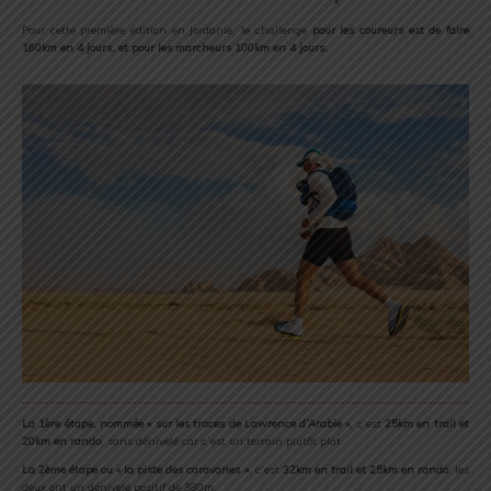
Pour cette première édition en Jordanie, le challenge
pour les coureurs est de faire
160km en 4 jours, et pour les marcheurs 100km en 4 jours.
La 1ère étape, nommée « sur les traces de Lawrence d’Arabie »
, c’est
25km en trail et
20km en rando
, sans dénivelé car c’est un terrain plutôt plat.
La 2ème étape ou « la piste des caravanes »
, c’est
32km en trail et 25km en rando
, les
deux ont un dénivelé positif de 380m.