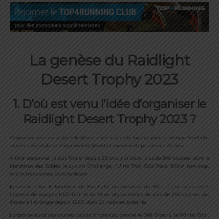
La genèse du Raidlight
Desert Trophy 2023
1. D’où est venu l’idée d’organiser le
Raidlight Desert Trophy 2023 ?
Organiser une course dans le désert, c’est une suite logique pour la marque Raidlight
qui est spécialiste de l’équipement désert et course à étapes depuis 20 ans.
A titre personnel, je suis Trailer depuis 25 ans, j’ai couru plus de 200 courses, dont le
Marathon des Sables, le Lybian Challenge, l’Ultra Trail Gobi Race 400km non-stop,
et d’autres courses dans le désert.
Je suis à la fois le fondateur de Raidlight, organisateur du RDT, et j’ai aussi repris
l’agence de voyages NED-Trail to be Alive, organisatrice de plus de 250 courses par
étapes à l’étranger depuis 1995, dont 23 raids en Jordanie.
J’organise aussi des courses depuis longtemps, comme le Défi Oisans, le Winter Trail,