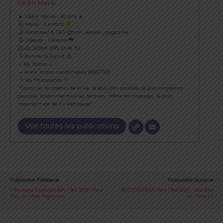
Cédric Masip
▲ Cédric Masip - 42 ans ▲
Marié - 1 enfant
Fondateur & CEO @trail_session_magazine
Odessa - Ukraine
⏱ 42.195km [RP] 2h46’52
Runner & Cyclist
⇣ My Strava ⇣
→ www.strava.com/athletes/18867396
Ma Philosophie
"Courir sur le chemin de la vie, le plus loin possible, le plus longtemps
possible. Emprunter tous les sentiers, même les impasses, le plus
important est de s’y (re)trouver".
Voir toutes les publications
Publication Précédente
Publication Suivante
Panoplie Raidlight MP+ [ Test 2023 ] : Paré
BLIZ EYEWEAR Hero [ Test 2023 ] : Vous Êtes
Pour Un Hiver Rigoureux
Un Héros !