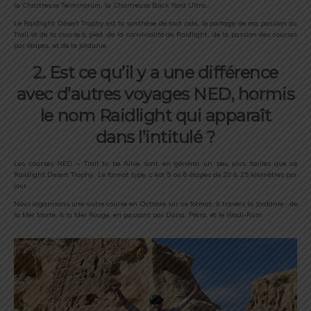
la Chartreuse Terminorum, la Chartreuse Back Yard Ultra…
Le Raidlight Désert Trophy est la synthèse de tout cela, le partage de ma passion du
Trail et de la course à pied, de la convivialité de Raidlight, de la passion des courses
par étapes, et de la Jordanie.
2. Est ce qu’il y a une différence
avec d’autres voyages NED, hormis
le nom Raidlight qui apparaît
dans l’intitulé ?
Les courses NED – Trail to be Alive sont en général un peu plus faciles que ce
Raidlight Desert Trophy. Le format type, c’est 5 ou 6 étapes de 20 à 25 kilomètres par
jour.
Nous organisons une autre course en Octobre sur ce format, à travers la Jordanie : de
la Mer Morte, à la Mer Rouge, en passant par Dana, Pétra, et le Wadi-Rum.