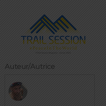
©Trail Session Magazine – Janvier 2023
Auteur/Autrice