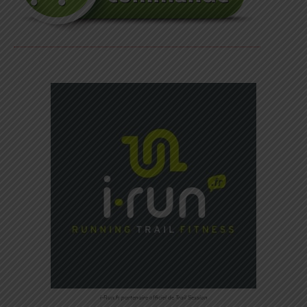
i-Run.fr partenaire officiel de Trail Session