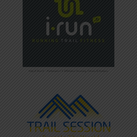
http://i-Run.fr – Partenaire n°1 Affiliation Running, Fitness & Outdoor