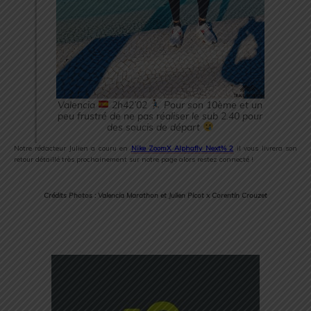
Valencia
2h42’02
Pour son 10ème et un
peu frustré de ne pas réaliser le sub 2.40 pour
des soucis de départ
Notre rédacteur Julien a couru en
Nike ZoomX Alphafly Next% 2
il vous livrera son
retour détaillé très prochainement sur notre page alors restez connecté !
Crédits Photos : Valencia Marathon et Julien Picot x Corentin Crouzet