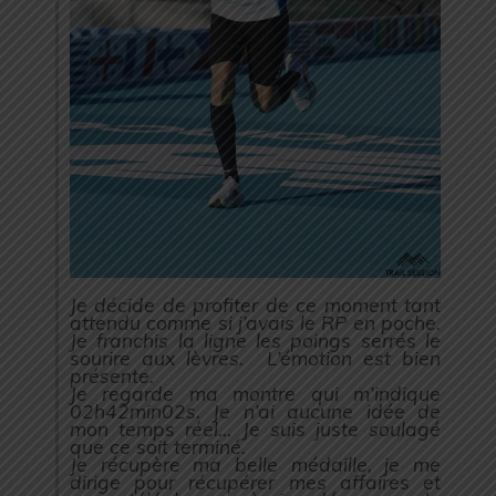
Je décide de profiter de ce moment tant
attendu comme si j’avais le RP en poche.
Je franchis la ligne les poings serrés le
sourire aux lèvres. L’émotion est bien
présente.
Je regarde ma montre qui m’indique
02h42min02s. Je n’ai aucune idée de
mon temps réel… Je suis juste soulagé
que ce soit terminé.
Je récupère ma belle médaille, je me
dirige pour récupérer mes affaires et