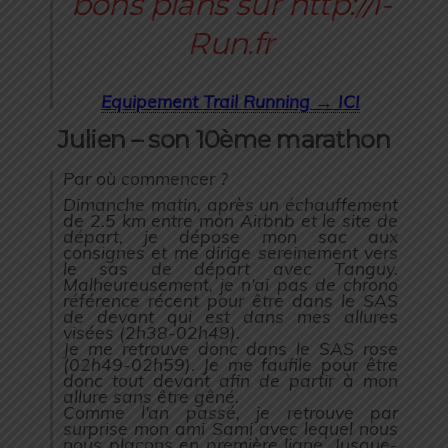
Equipement Trail Running → ICI
Julien – son 10ème marathon
Par où commencer ?
Dimanche matin, après un échauffement
de 2.5 km entre mon Airbnb et le site de
départ, je dépose mon sac aux
consignes et me dirige sereinement vers
le sas de départ avec Tanguy.
Malheureusement, je n’ai pas de chrono
référence récent pour être dans le SAS
de devant qui est dans mes allures
visées (2h38-02h49).
Je me retrouve donc dans le SAS rose
(02h49-02h59). Je me faufile pour être
donc tout devant afin de partir à mon
allure sans être gêné.
Comme l’an passé, je retrouve par
surprise mon ami Sami avec lequel nous
nous plaçons en première ligne. Jusque-