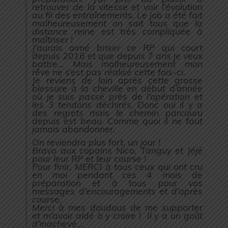
retrouver de la vitesse et voir l’évolution
au fil des entraînements.
Le job a été fait
malheureusement on sait tous que la
distance reine est très compliquée à
maîtriser !
J’aurais aimé briser ce RP qui court
depuis 2016 et que depuis 7 ans je veux
battre… Mais malheureusement mon
rêve ne s’est pas réalisé cette fois-ci.
Je reviens de loin après cette grosse
blessure à la cheville en début d’année
où je suis passé près de l’opération et
les 3 tendons déchirés. Donc oui il y a
des regrets mais le chemin parcouru
depuis est beau. Comme quoi il ne faut
jamais abandonner.
On reviendra plus fort, un jour !
Bravo aux copains Nico, Tanguy et Jéjé
pour leur RP et leur course !
Pour finir, MERCI à tous ceux qui ont cru
en moi pendant ces 4 mois de
préparation et à tous pour vos
messages d’encouragements et d’après
course.
Merci à mes doudous de me supporter
et m’avoir aidé à y croire ! Il y a un goût
d’inachevé…