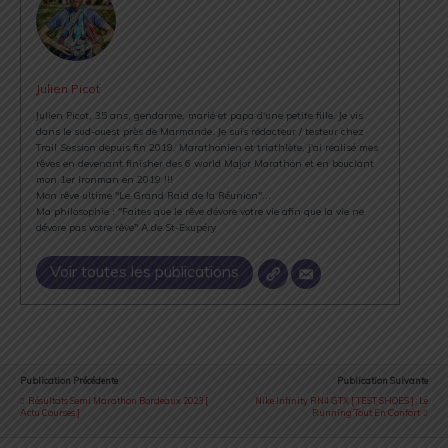
Julien Picot
Julien Picot, 35 ans, gendarme, marié et papa d'une petite fille. Je vis
dans le sud-ouest près de Marmande. Je suis rédacteur / testeur chez
Trail Session depuis fin 2018. Marathonien et triathlète, j'ai réalisé mes
rêves en devenant finisher des 6 world Major Marathon et en bouclant
mon 1er Ironman en 2019 !!!
Mon rêve ultime "Le Grand Raid de la Réunion"...
Ma philosophie : "Faites que le rêve dévore votre vie afin que la vie ne
dévore pas votre rêve" A.de St-Exupéry
Voir toutes les publications
Publication Précédente
Publication Suivante
Résultats Semi Marathon Bordeaux 2023 [
Nike Infinity RN4 GTX [ TEST SHOES ] : Le
Actu Courses ]
Running Tout En Confort