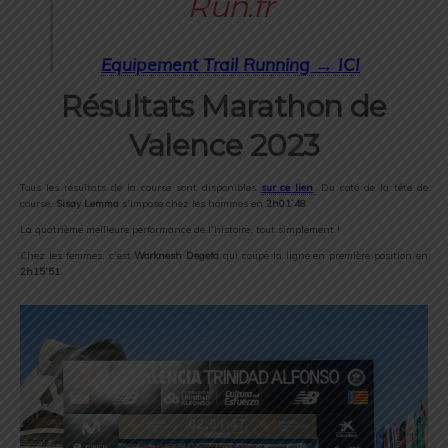
Equipement Trail Running → ICI
Résultats Marathon de
Valence 2023
Tous les résultats de la course sont disponibles
sur ce lien
.
Du coté de la tête de
course,
Sisay Lemma
s’impose chez les hommes en
2h01’48
.
La quatrième meilleure performance de l’histoire, tout simplement !
Chez les femmes, c’est
Worknesh Degefa
qui coupe la ligne en première position en
2h15’51
.