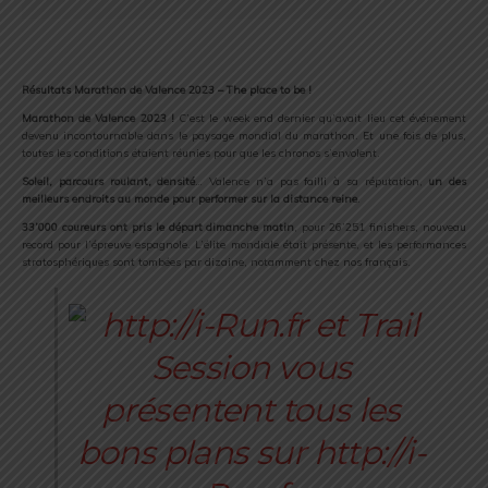
Résultats Marathon de Valence 2023 – The place to be !
Marathon de Valence 2023 !
C’est le week end dernier qu’avait lieu cet événement
devenu incontournable dans le paysage mondial du marathon. Et une fois de plus,
toutes les conditions étaient réunies pour que les chronos s’envolent.
Soleil, parcours roulant, densité
… Valence n’a pas failli à sa réputation,
un des
meilleurs endroits au monde pour performer sur la distance reine
.
33’000 coureurs ont pris le départ dimanche matin
, pour 26’251 finishers, nouveau
record pour l’épreuve espagnole. L’élite mondiale était présente, et les performances
stratosphériques sont tombées par dizaine, notamment chez nos français.