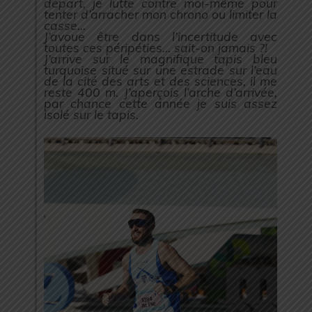
départ, je lutte contre moi-même pour
tenter d’arracher mon chrono ou limiter la
casse…
J’avoue être dans l’incertitude avec
toutes ces péripéties… sait-on jamais ?!
J’arrive sur le magnifique tapis bleu
turquoise situé sur une estrade sur l’eau
de la cité des arts et des sciences, il me
reste 400 m. J’aperçois l’arche d’arrivée,
par chance cette année je suis assez
isolé sur le tapis.