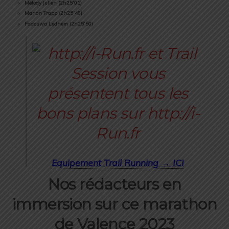
Mélody Julien (2h25’01)
Manon Trapp (2h25’48)
Fadouwa Ledhem (2h25’50)
Equipement Trail Running → ICI
Nos rédacteurs
en
immersion sur ce marathon
de Valence 2023