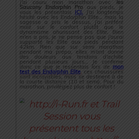
J’ai couru mon marathon avec
les
Saucony Endorphin Pro
aux pieds, je
vous les présentais
ICI.
J’ai longtemps
hésité avec les Endorphin Elite… mais la
sagesse a pris le dessus, j’ai préféré
misé sur le confort plutôt que le
dynamisme ahurissant des Elite. Bien
m’en a pris, je ne pense pas que j’aurai
supporté les Elite aux pieds pendant
42km. Rien que sur semi marathon
pendant ma prépa, elles m’ont donné
des douleurs aux tendons d’achille
pendant plusieurs jours… Je confirme
donc ce que je ressentais lors de
mon
test des Endorphin Elite
,
ces chaussures
sont incroyables, mais se destinent à de
la courte distance (10 et semi). Pour du
marathon, privilégiez plus de confort !