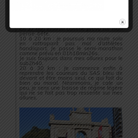
gérer cela.
Je me mets dans ma bulle, tout se passe
bien, même si le GPS fait un peu des
siennes et que j’ai du mal à bien me
caler sur mes allures. Je passe le 10 km
en 37 min environ comme prévu sur mon
pense-bête.
10 à 20 km : je poursuis ma route solo
en rattrapant pas mal d’athlètes
handisport. Je passe le semi-marathon
comme prévu en 01h18min26s.
Je suis toujours dans mes allures pour le
sub2h40.
20 à 30 km : Je commence enfin à
reprendre les coureurs du SAS bleu de
devant et être moins seul, ce qui fait du
bien au moral. Néanmoins, je cale un
peu, je sens une baisse de régime légère
qui ne se fait pas trop ressentir sur mes
allures.