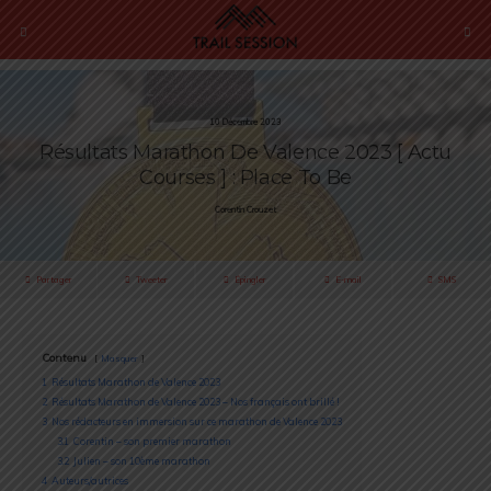
10 Décembre 2023
Résultats Marathon De Valence 2023 [ Actu
Courses ] : Place To Be
Corentin Crouzet
Partager
Tweeter
Épingler
E-mail
SMS
Contenu
Masquer
1
Résultats Marathon de Valence 2023
2
Résultats Marathon de Valence 2023 – Nos français ont brillé !
3
Nos rédacteurs en immersion sur ce marathon de Valence 2023
3.1
Corentin – son premier marathon
3.2
Julien – son 10ème marathon
4
Auteurs/autrices