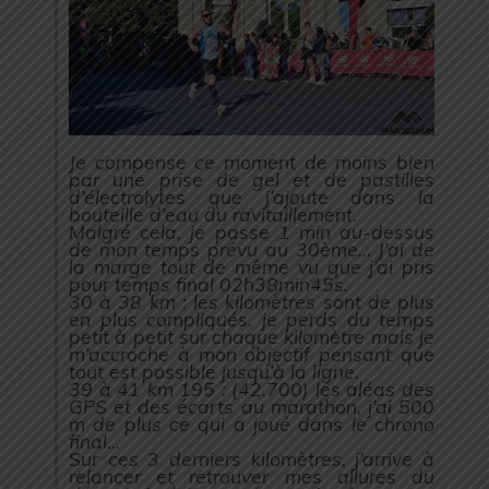
Je compense ce moment de moins bien
par une prise de gel et de pastilles
d’électrolytes que j’ajoute dans la
bouteille d’eau du ravitaillement.
Malgré cela, je passe 1 min au-dessus
de mon temps prévu au 30ème… J’ai de
la marge tout de même vu que j’ai pris
pour temps final 02h38min45s.
30 à 38 km : les kilomètres sont de plus
en plus compliqués. je perds du temps
petit à petit sur chaque kilomètre mais je
m’accroche à mon objectif pensant que
tout est possible jusqu’à la ligne.
39 à 41 km 195 : (42.700) les aléas des
GPS et des écarts au marathon, j’ai 500
m de plus ce qui a joué dans le chrono
final…
Sur ces 3 derniers kilomètres, j’arrive à
relancer et retrouver mes allures du