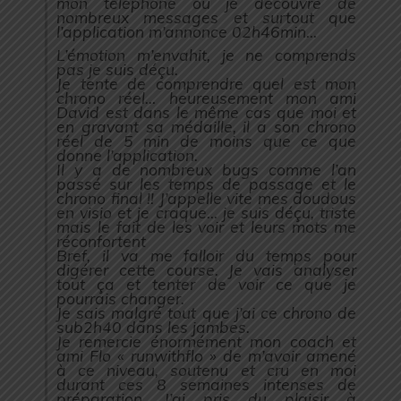
mon téléphone où je découvre de
nombreux messages et surtout que
l’application m’annonce 02h46min…
L’émotion m’envahit, je ne comprends
pas je suis déçu.
Je tente de comprendre quel est mon
chrono réel… heureusement mon ami
David est dans le même cas que moi et
en gravant sa médaille, il a son chrono
réel de 5 min de moins que ce que
donne l’application.
Il y a de nombreux bugs comme l’an
passé sur les temps de passage et le
chrono final !! J’appelle vite mes doudous
en visio et je craque… je suis déçu, triste
mais le fait de les voir et leurs mots me
réconfortent
Bref, il va me falloir du temps pour
digérer cette course. Je vais analyser
tout ça et tenter de voir ce que je
pourrais changer.
Je sais malgré tout que j’ai ce chrono de
sub2h40 dans les jambes.
Je remercie énormément mon coach et
ami Flo « runwithflo » de m’avoir amené
à ce niveau, soutenu et cru en moi
durant ces 8 semaines intenses de
préparation. J’ai pris du plaisir à