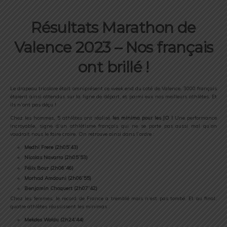
Résultats Marathon de
Valence 2023 – Nos français
ont brillé !
Le drapeau tricolore était omniprésent ce week end du coté de Valence. 3000 français
étaient ainsi attendus sur la ligne de départ, et parmi eux nos meilleurs athlètes. Et
ils n’ont pas déçu !
Chez les hommes, 5 athlètes ont réalisé
les minima pour les JO !
Une performance
incroyable, signe d’un athlétisme français qui ne se porte pas aussi mal qu’on
voudrait nous le faire croire. On retrouve ainsi dans l’ordre :
Medhi Frere (2h05’43)
Nicolas Navarro (2h05’53)
Félix Bour (2h06’46)
Morhad Amdouni (2h06’55)
Benjamin Choquert (2h07’42)
Chez les femmes, le record de France a tremblé mais n’est pas tombé. Et au final,
quatre athlètes réussissent les minimas :
Mekdes Woldu (2h24’44)