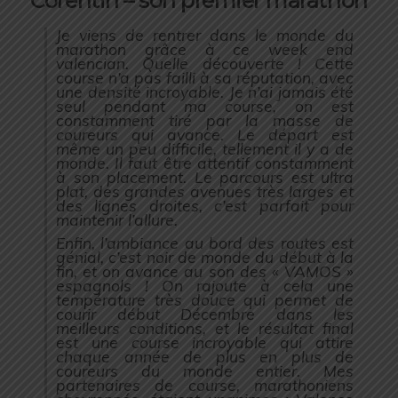
Corentin – son premier marathon
Je viens de rentrer dans le monde du
marathon grâce à ce week end
valencian. Quelle découverte ! Cette
course n’a pas failli à sa réputation, avec
une densité incroyable. Je n’ai jamais été
seul pendant ma course, on est
constamment tiré par la masse de
coureurs qui avance. Le départ est
même un peu difficile, tellement il y a de
monde. Il faut être attentif constamment
à son placement. Le parcours est ultra
plat, des grandes avenues très larges et
des lignes droites, c’est parfait pour
maintenir l’allure.
Enfin, l’ambiance au bord des routes est
génial, c’est noir de monde du début à la
fin, et on avance au son des « VAMOS »
espagnols ! On rajoute à cela une
température très douce qui permet de
courir début Décembre dans les
meilleurs conditions, et le résultat final
est une course incroyable qui attire
chaque année de plus en plus de
coureurs du monde entier.
Mes
partenaires de course, marathoniens