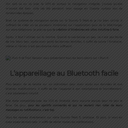
On sait où on va avec le GPS et surtout la navigation intégrée. J’avoue qu’elle
m’aurait été bien utile cet été pendant mon voyage en Croatie surtout lors de
randonnées épiques.
Bref, ce système de navigation existe sur la Suunto 5 Peak et je l’ai bien utilisé. Il
suffisait de créer un ou plusieurs itinéraires sur l’application puis de la télécharger
sur votre téléphone. Je précise que
la création d’itinéraires est ultra intuitive à faire.
Après, il faut l’utiliser sur la montre. Quand la vue baisse un peu, ce n’est pas facile
de lire. Mais bon, après avoir porté les bonnes lentilles, il suffit de suivre l’itinéraire,
même si l’écran n’est pas énorme mais suffisant.
L’appareillage au Bluetooth facile
Plus besoin de se rendre sur un ordinateur pour avoir accès aux données et aux
diverses modifications. Il suffit de lier l’appareil à son smartphone et honnêtement,
c’est totalement intuitif.
Elle reste compatible avec les IOS et Android, donc aucune excuse pour ne pas le
faire. De plus,
pour les sportifs connectés et qui ne veulent rien rater de leurs
messages ou notifications, c’est top
.
Vous les recevez directement sur votre Suunto Peak 5, pratique. Et puis, si vous en
avez assez de tout cela, il suffit de retirer toutes les notifications.