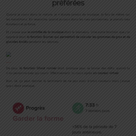
préférées
Quand je cours dans la nature, je n’écoute jamais de musique. Je fais de même sur
les marathons. En revanche, quand je cours dans les rues parisiennes, je prends mes
écouteurs et je fonce.
Et j’avoue que l
e contrôle de la musique
était le bienvenu. Une autre fonction que j’ai
apprécié était
la fonction Burner qui permettait de calculer les grammes de gras et de
glucides brulés
pendant les séances.
De plus,
la fonction Ghost runner
était pratique pour se lancer des défis, quand tu
n’as personne avec qui courir. Effectivement, tu cours après
un coureur virtuel
.
Bon, ok, ça peut donner le sentiment de ne pas avoir d’amis coureurs mais j’avoue
que c’était pratique.