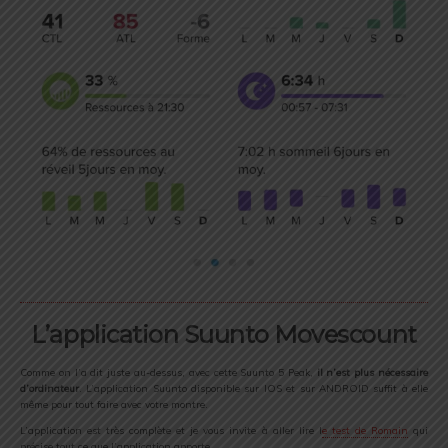
L’application Suunto Movescount
Comme on l’a dit juste au-dessus, avec cette Suunto 5 Peak,
il n’est plus nécessaire
d’ordinateur
. L’application Suunto disponible sur IOS et sur ANDROID suffit à elle
même pour tout faire avec votre montre.
L’application est très complète et je vous invite à aller lire l
e test de Romain
qui
précise tout ce que l’application apporte.