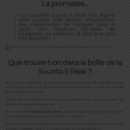
La promesse…
« La nouvelle Suunto 5 Peak, très légère,
offre jusqu’à 100 heures d’autonomie,
des commandes de musique pour le
sport, des fonctions étendues de
navigation en extérieur, le tout à un prix
très attractif »
Que trouve-t-on dans la boîte de la
Suunto 5 Peak ?
Je l’ai reçue en décembre, un peu comme un précieux cadeau de Noël (bon, presque
car je dois la restituer). Et ce moment bien sympathique de « l’unboxing » se révèle
particulierement savoureux.
Quand vous avez le plaisir de recevoir une nouvelle montre, vous pouvez déjà vous
projeter vers de nouvelles aventures.
Il est vrai que
le packaging est simple
, pas de superficialité autour de ce dernier.
Suunto reste sobre et pratique. Pas besoin d’en rajouter.
Enfin, je pense quand même qu’une petite pochette de transport aurait été vraiment
pratique, notamment quand tu voyages et que tu changes de montre.