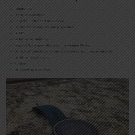
Suunto Plus
Les zones d’intensité
L’objectif : de temps et de distance
Les fractionnés que l’on peut programmer
Le GPS
La fréquence cardiaque
La possibilité d’appareiller avec une ceinture Bluetooth
Le mode de batterie (performance, endurance, tour, personnalisable).
Le thème : foncé ou clair
Autolap
Le ressenti post activités