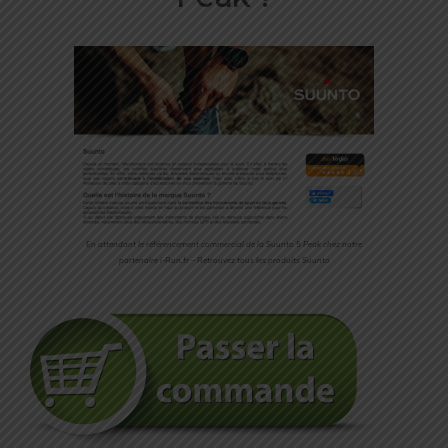
En attendant le référencement commercial de la Suunto 5 Peak chez notre
partenaire i-Run.fr – Retrouvez tous les produits Suunto