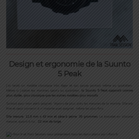
Design et ergonomie de la Suunto
5 Peak
J’ai testé un modèle classique très léger et qui passe partout même au quotidien.
Même si j’adore les montres sports au quotidien,
la Suunto 5 Peak apparait comme
plus stylée, plus classique que les autres modèles plus massifs
.
Surtout pour mon petit poignet. Voyons de plus près les mesures de la montre. Elle est
fine et peut convenir à n’importe quel poignet, même les plus fins.
Elle mesure 12,9 mm x 43 mm et pèse à peine 39 grammes
. Le bracelet en silicone
mesure, quant à lui,
22 mm de large
.