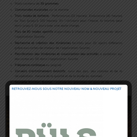
Poids contenu de
39 grammes
Commandes musicales
sur la montre
Trois modes de batterie
: Performance (20 heures), Endurance (40 heures)
ou Tour (jusqu’à 100 heures). En l’utilisant pour l’heure, la montre peut
tenir jusqu’à 10 jours avec une seule charge.
Plus de 80 modes sportifs
disponibles à choisir ou à personnaliser dans
l’application Suunto.
Recherche et création des itinéraires
facilités pour 20 sports différents
grâce aux cartes de chaleur de l’application Suunto.
Planification des itinéraires et visualisation des activité
s a postériori sur
des cartes en 3D dans l’application Suunto
Fréquence cardiaque
au poignet
Conseils d’entraînement évolutifs
, suivi des pas, des calories et de la
récupération, mesure de la qualité et de la durée du sommeil.
Nouvelle fonction Burner
: calcule les grammes de gras et de glucides
brulés pendant l’exercice.
RETROUVEZ-NOUS SOUS NOTRE NOUVEAU NOM & NOUVEAU PROJET