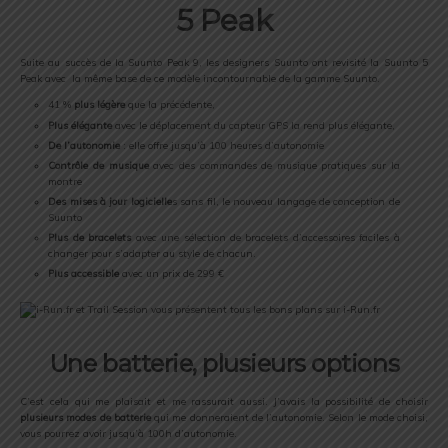
5 Peak
Suite au succès de la Suunto Peak 9, les designers Suunto ont revisité la Suunto 5
Peak avec la même base de ce modèle incontournable de la gamme Suunto.
41 %
plus légère
que la précédente,
Plus élégante
avec le déplacement du capteur GPS la rend plus élégante,
De l’autonomie
: elle offre jusqu’à 100 heures d’autonomie
Contrôle de musique
avec des commandes de musique pratiques sur la
montre
Des mises à jour logicielle
s sans fil, le nouveau langage de conception de
Suunto
Plus de bracelets
avec une sélection de bracelets d’accessoires faciles à
changer pour s’adapter au style de chacun.
Plus accessible
avec un prix de 299 €
Une batterie, plusieurs options
C’est cela qui me plaisait et me rassurait aussi. J’avais la possibilité de choisir
plusieurs modes de batterie
qui me donneraient de l’autonomie. Selon le mode choisi,
vous pourrez avoir jusqu’à 100h d’autonomie.