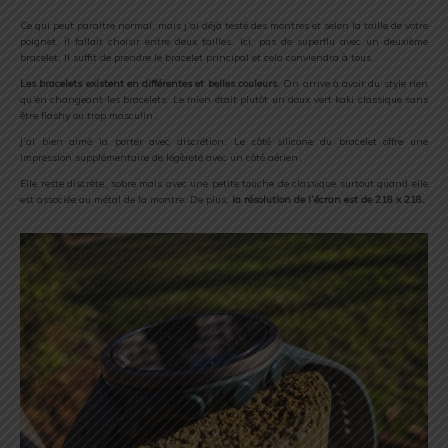
Ce qui peut paraitre normal, mais j’ai déjà testé des montres et selon la taille de votre
poignet, il fallait choisir entre deux tailles. Ici, pas de superflu avec un deuxième
bracelet. Il suffit de prendre le bracelet principal et cela conviendra à tous.
Les bracelets existent en différentes et belles couleurs
. On arrive à avoir du style rien
qu’en changeant les bracelets. Le mien était plutôt un doux vert kaki classique sans
être flashy ou trop masculin.
J’ai bien aimé la porter avec discrétion. Le côté silicone du bracelet offre une
impression supplémentaire de légèreté avec un côté aérien.
Elle reste discrète, sobre mais avec une petite touche de classique surtout quand elle
est associée au métal de la montre. De plus,
la résolution de l’écran est de 218 x 218.