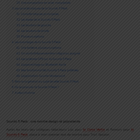
2.5
Une composition en acier inoxydable
3
Les caractéristiques de la Suunto 5 Peak
3.1
Caractéristiques principales
3.2
Les bases de la Suunto 5 Peak
3.3
Les boutons de gauche
3.4
Les boutons de droite
3.5
Plusieurs options
4
Les avantages de la Suunto 5 Peak
4.1
Une batterie, plusieurs options
4.2
Un cardiofréquencemètre intégré au poignet
4.3
Les systèmes GPS sur la Suunto 5 Peak
4.4
L’appareillage au Bluetooth facile
4.5
Mes fonctionnalités Suunto 5 Peak préférées
4.6
L’application Suunto Movescount
5
Mon avis général au sujet de cette Suunto 5 Peak
6
Où se procurer la Suunto 5 Peak ?
7
Auteur/Autrice
Suunto 5 Peak : une montre design et polyvalente
Après les tests des collègues rédacteurs Loïc pour
la Coros Vertix
et Romain pour
la
Suunto 9 Peak
, place à mon premier test de montre pour Trail Session.