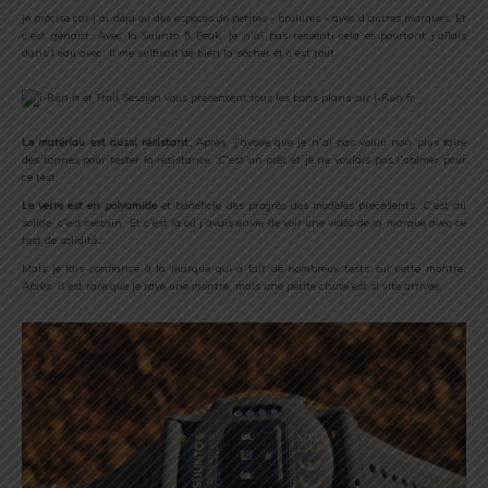
Je précise car j’ai déjà eu des espèces de petites « brulures » avec d’autres marques. Et
c’est gênant. Avec la Suunto 5 Peak, je n’ai pas ressenti cela et pourtant j’allais
dans l’eau avec. Il me suffisait de bien la sécher et c’est tout.
Le matériau est aussi résistant
. Après, j’avoue que je n’ai pas voulu non plus faire
des tonnes pour tester la résistance. C’est un prêt et je ne voulais pas l’abîmer pour
ce test.
Le verre est en polyamide
et bénéficie des progrès des modèles précédents. C’est du
solide, c’est certain. Et c’est là où j’avais envie de voir une vidéo de la marque avec ce
test de solidité…
Mais je fais confiance à la marque qui a fait de nombreux tests sur cette montre.
Après, il est rare que je raye une montre, mais une petite chute est si vite arrivée.