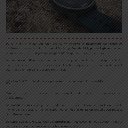
Toujours sur le bouton du haut, on pourra observer
la navigation pour gérer les
itinéraires,
avec la possibilité de modifier
le système de GPS, puis le logbook
avec vos
dernières séances et
la gestion des paramètres
que vous pourrez retrouver.
Le bouton du milieu
vous aidera à naviguer pour choisir votre musique préférée,
monter ou baisser le son. Pour avancer, il suffira d’appuyer sur le bouton du bas et
pour mettre en pause, il faut appuyer en haut.
Mais c’est aussi un bouton qui vous permettra de revenir aux fonctionnalités
précédentes.
Le bouton du bas
vous permettra de connaitre votre fréquence cardiaque sur le
moment mais aussi sur les dernières heures. Puis
le temps de récupération proposé
pour être en forme.
Le nombre de pas, le taux horaire d’entrainement, et le sommeil
se trouveront aussi à
ce niveau-là avec des précisions sur les derniers jours.