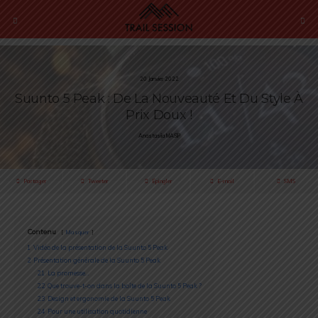
20 Janvier 2022
Suunto 5 Peak : De La Nouveauté Et Du Style À
Prix Doux !
Anastasiia MASIP
Partager
Tweeter
Épingler
E-mail
SMS
Contenu
Masquer
1
Vidéo de la présentation de la Suunto 5 Peak
2
Présentation générale de la Suunto 5 Peak
2.1
La promesse…
2.2
Que trouve-t-on dans la boîte de la Suunto 5 Peak ?
2.3
Design et ergonomie de la Suunto 5 Peak
2.4
Pour une utilisation quotidienne