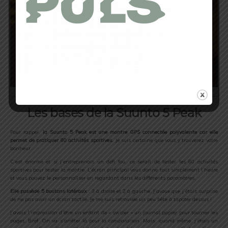
Les bases de la Suunto 5 Peak
Pour rappel,
la Suunto 5 Peak est une montre GPS connectée polyvalente car elle
permet de pratiquer 80 activités sportives.
Je suis certaine que vous y trouverez votre
bonheur.
C’est énorme et si j’entreprenais un défi fou, ce serait de tester les 80 activités
sportives pour tester la montre. L’écran principal vous donne tout simplement l’heure
et vous pouvez le personnaliser en regardant dans les différents paramètres.
Elle possède 5 boutons latéraux
: 3 à droite et 2 à gauche. J’avoue que j’étais surprise
de ne pas avoir un écran tactile. Je me suis retrouvée un peu bête à tapoter dessus !
J’avais l’impression d’être un enfant de « swiper » un journal papier pour tourner les
pages. Bref. On va s’arrêter là pour la comparaison. Mais, quand même, j’étais un