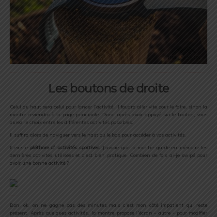
Les boutons de droite
Celui du haut sera celui pour lancer l’activité. Il faudra aller vite pour le faire, sinon la
montre reviendra à la page principale. Donc, après avoir appuyé sur le bouton, vous
aurez le choix entre les différentes activités possibles.
Il suffira alors de naviguer vers le haut ou le bas pour accéder à vos activités.
Il existe
pléthore d’ activités sportives
. J’avoue que la montre garde en mémoire les
dernières activités utilisées et c’est bien pratique. Combien de fois ai-je swipé pour
avoir une bonne activité ?
Bon, ok, on ne gagne pas des minutes mais c’est mon côté impatient qui reste
présent. Après quelques activités, la montre propose l’écran « autre » pour modifier