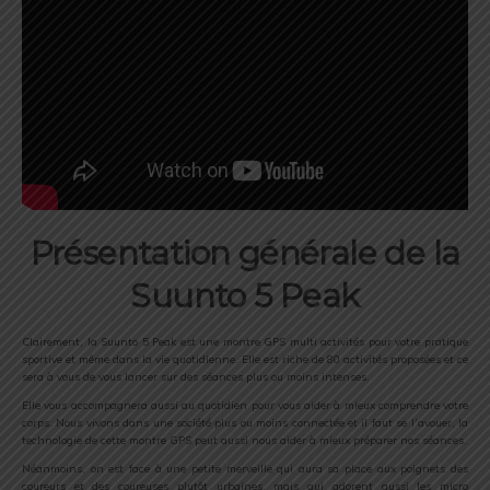
Présentation générale de la
Suunto 5 Peak
Clairement, la Suunto 5 Peak est une montre GPS multi activités pour votre pratique
sportive et même dans la vie quotidienne. Elle est riche de 80 activités proposées et ce
sera à vous de vous lancer sur des séances plus ou moins intenses.
Elle vous accompagnera aussi au quotidien pour vous aider à mieux comprendre votre
corps. Nous vivons dans une société plus ou moins connectée et il faut se l’avouer, la
technologie de cette montre GPS peut aussi nous aider à mieux préparer nos séances.
Néanmoins, on est face à une petite merveille qui aura sa place aux poignets des
coureurs et des coureuses plutôt urbaines, mais qui adorent aussi les micro