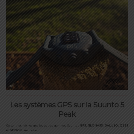
Les systèmes GPS sur la Suunto 5
Peak
Ce sont les mêmes que les autres gammes Suunto :
GPS, GLONASS, GALILEO, QZSS
et BEIDOU
. Au moins.