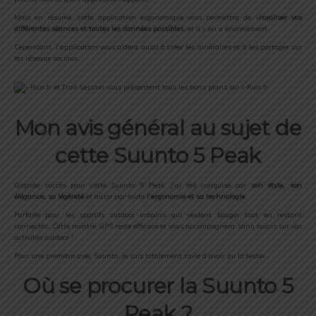
Mais en résumé, cette application ergonomique vous permettra de v
isualiser vos
différentes séances et toutes les données possibles,
et il y en a énormément.
Cependant, l’application vous aidera aussi à créer les itinéraires et à les partager sur
les réseaux sociaux.
Mon avis général au sujet de
cette Suunto 5 Peak
Grande succès pour cette Suunto 5 Peak, j’ai été conquise par
son style, son
élégance, sa légèreté
et aussi par toute
l’ergonomie et sa technologie
.
Parfaite pour les sportifs outdoor urbains qui veulent bouger tout en restant
connectés. Cette montre GPS reste efficace et vous accompagnera sans soucis sur vos
activités outdoor !
Pour une première avec Suunto, je suis totalement ravie d’avoir pu la tester.
Où se procurer la Suunto 5
Peak ?