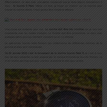
Effectivement, ce sera avec une petite nouveauté que je teste depuis maintenant 1
mois :
la Suunto 5 Peak
. Même s’il faut se frayer un chemin sur ce marché pour
trouver la montre idéale, il faut parfois être simple et efficace.
Une chose est évidente pour moi.
La montre doit être très intuitive
car je suis très
impatiente avec les modes d’emploi. La fluidité doit être primordiale, ou alors avec
quelques petits plus qui méritent vraiment qu’on s’y attarde.
Le spécialiste Suunto reste Romain qui collectionne les différentes montres de la
gamme et elles sont nombreuses.
Ce 20 janvier 2022 c’est le lancement de la montre Suunto Peak 5,
et c’est à mon
tour de vous présenter ce test proposé par la marque finlandaise Suunto. Romain ne
m’en voudra pas trop que pour une fois, je prenne le relai pour ce test.