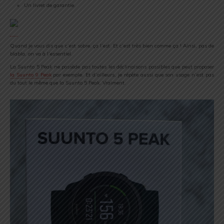
Un livret de garantie.
Quand je vous dis que c’est sobre, ça l’est. Et c’est très bien comme ça ! Ainsi, pas de
blabla, on va à l’essentiel.
La Suunto 5 Peak ne possède pas toutes les déclinaisons possibles que peut proposer
la Suunto 9 Peak
par exemple. Et d’ailleurs, je répète aussi que son usage n’est pas
du tout le même que la Suunto 5 Peak. Vraiment.