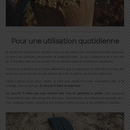
Pour une utilisation quotidienne
Je portais la montre tous les jours, que ce soit dans mes multiples activités sportives
ou dans ma pratique personnelle et professionnelle. Je suis professeure et il est vrai
qu’il faut être bien active surtout en ce moment avec les conditions sanitaires.
Quand je la porte avec d’autres vêtements que le legging et la veste de running, elle
reste bien assortie. Je n’ai pas besoin de sortir la petite montre plus féminine.
Celle-ci passe aussi. Bon, après, si c’est une soirée chic avec une petite robe, je la
change. Mais à part ça,
la Suunto 5 Peak va avec tout
!
La Suunto 5 Peak est une montre très fine et agréable à porter.
Elle comporte
l’essentiel et cela me convenait très bien. Maintenant, je comprends pourquoi mon
cher collègue Romain apprécie énormément cette marque et ses différents modèles.