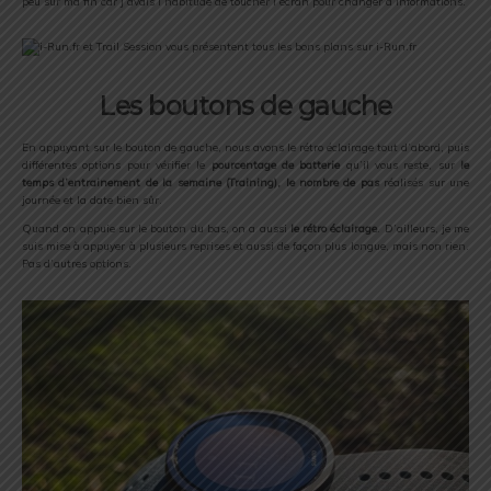
peu sur ma fin car j’avais l’habitude de toucher l’écran pour changer d’informations.
Les boutons de gauche
En appuyant sur le bouton de gauche, nous avons le rétro éclairage tout d’abord, puis
différentes options pour vérifier le
pourcentage de batterie
qu’il vous reste, sur
le
temps d’entrainement de la semaine (Training), le nombre de pas
réalisés sur une
journée et la date bien sûr.
Quand on appuie sur le bouton du bas, on a aussi
le rétro éclairage
. D’ailleurs, je me
suis mise à appuyer à plusieurs reprises et aussi de façon plus longue, mais non rien.
Pas d’autres options.