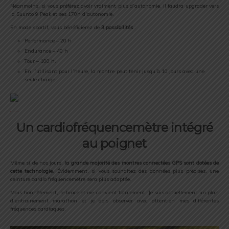
Néanmoins, si vous préférez avoir vraiment plus d’autonomie, il faudra upgrader vers
la Suunto 9 Peak et ses 170h d’autonomie.
En mode sportif, vous bénéficierez de
3 possibilités
:
Performance – 20 h
Endurance – 40 h
Tour – 100 h.
En l’utilisant pour l’heure, la montre peut tenir jusqu’à 10 jours avec une
seule charge.
Un cardiofréquencemètre intégré
au poignet
Même si de nos jours,
la grande majorité des montres connectées GPS sont dotées de
cette technologie
. Évidemment, si vous souhaitez des données plus précises, une
ceinture cardio fréquencemètre sera plus adaptée.
Mais honnêtement, le bracelet me convient totalement. Je suis actuellement un plan
d’entrainement marathon et je dois observer avec attention mes différentes
fréquences cardiaques.