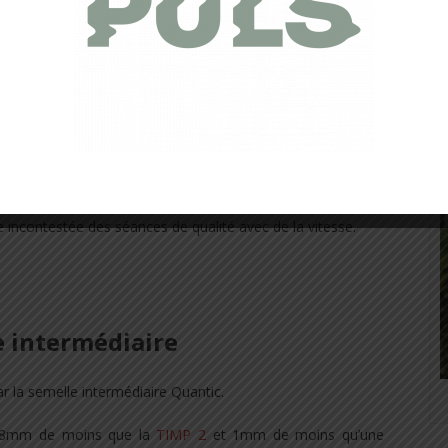
uperior – Vue d’ensemble
èle léger et dynamique. Il se destine principalement pour
ant au coureur une expérience de course agréable.
iée incontestée des séances de qualité avec de la vitesse.
 intermédiaire
r la semelle intermédiaire Quantic.
st 8mm de moins que la
TIMP 2
et 1mm de moins qu’une