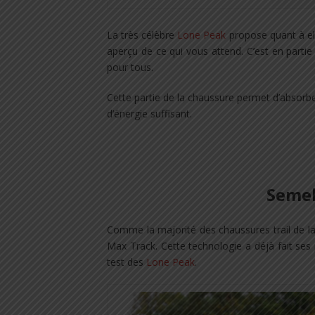
La très célèbre
Lone Peak
propose quant à el
aperçu de ce qui vous attend. C’est en partie 
pour tous.
Cette partie de la chaussure permet d’absorber
d’énergie suffisant.
Semel
Comme la majorité des chaussures trail de la
Max Track. Cette technologie a déjà fait ses 
test des
Lone Peak
.