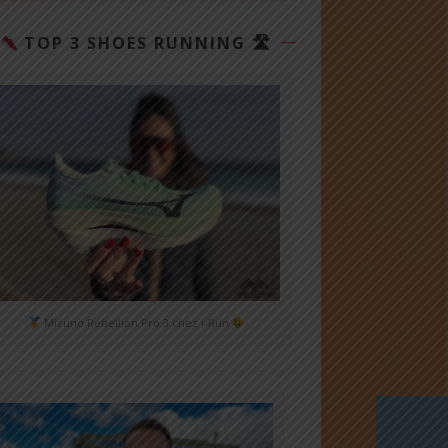
TOP 3 SHOES RUNNING 🛣
Mizuno Rebellion Pro 3 chez i-Run