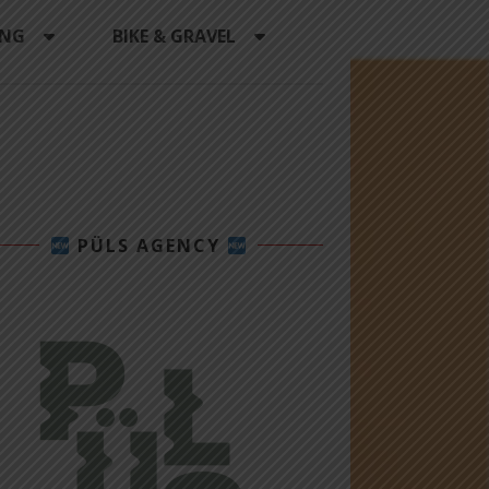
ING
BIKE & GRAVEL
PÜLS AGENCY