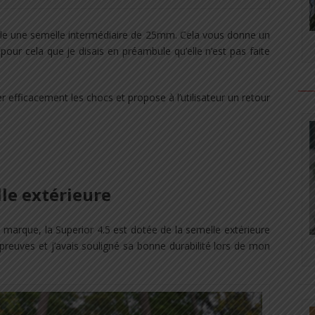
le une semelle intermédiaire de 25mm. Cela vous donne un
pour cela que je disais en préambule qu’elle n’est pas faite
 efficacement les chocs et propose à l’utilisateur un retour
le extérieure
 marque, la Superior 4.5 est dotée de la semelle extérieure
preuves et j’avais souligné sa bonne durabilité lors de mon