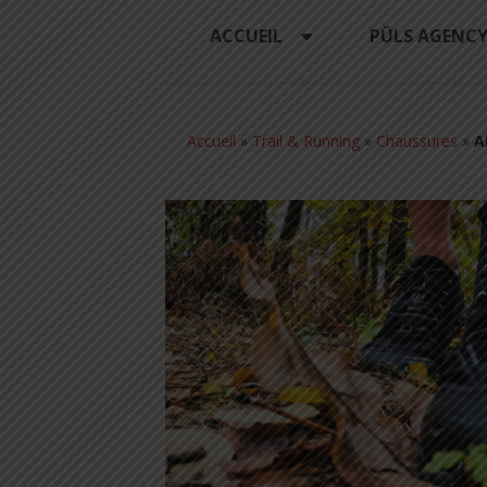
ACCUEIL
PÜLS AGENC
Accueil
»
Trail & Running
»
Chaussures
»
A