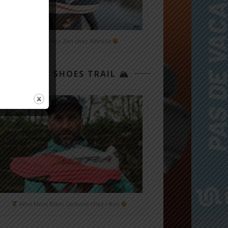
Mizuno Neo Zen chez Alltricks
TOP 3 SHOES TRAIL 🏔
Altra Mont Blanc Carbone chez i-Run