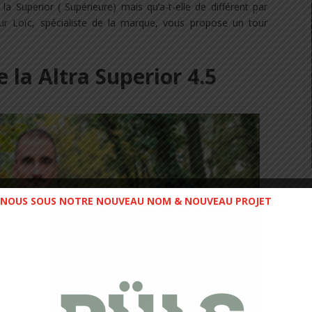
la Superior ( Supérieure) mais qu’a-t-elle de différent par
ur Loïc, spécialiste de la marque, vous propose un tour
 la Altra Superior 4.5
NOUS SOUS NOTRE NOUVEAU NOM & NOUVEAU PROJET