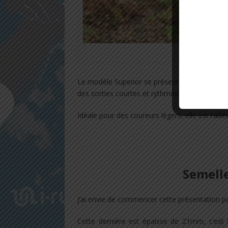
Altra S
Le modèle Superior se présente comme un mod
des sorties courtes et rythmées tout en offr
Idéale pour des coureurs légers, elle est l’all
Semelle
J’ai envie de commencer cette présentation pa
Cette dernière est épaisse de 21mm, c’e