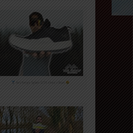
Arc'teryx Sylan GTX chez i-Run