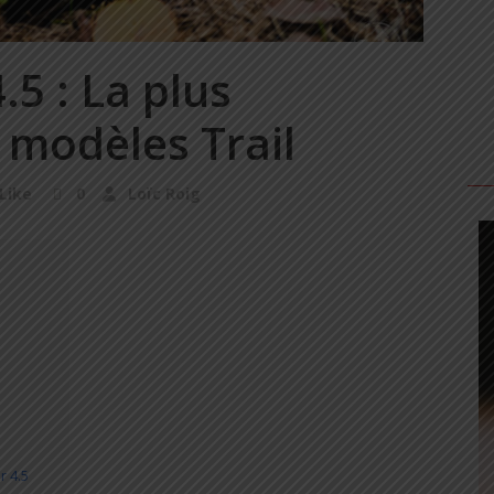
.5 : La plus
modèles Trail
Like
0
Loïc Roig
r 4.5