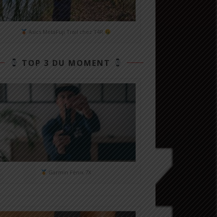
Asics MetaFuji Trail chez T4R
TOP 3 DU MOMENT
Garmin Fénix 7X