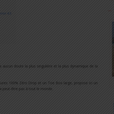
rior 4.5
s aucun doute la plus singulière et la plus dynamique de la
ures 100% Zéro Drop et un Toe Box large, propose ici un
 peut-être pas à tout le monde.