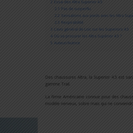
2
Essai des Altra Superior 4.5
2.1
Pas de surperflu
2.2
Sensations aux pieds avec les Altra Supe
2.3
Respirabilité
3
L’avis général de Loïc sur les Superiors 4.5
4
Où se procurer les Altra Supérior 4.5 ?
5
Auteur/Autrice
Des chaussures Altra, la Superior 4.5 est san
gamme Trail.
La firme Américaine connue pour des chauss
modèle nerveux, sobre mais qui ne conviendra