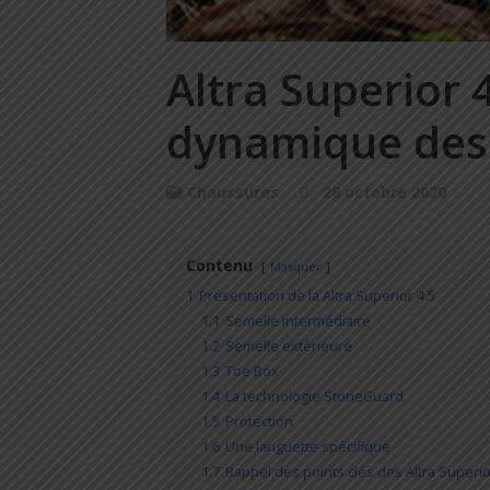
Altra Superior 4
dynamique des 
Chaussures
28 octobre 2020
Contenu
Masquer
1
Présentation de la Altra Superior 4.5
1.1
Semelle intermédiaire
1.2
Semelle extérieure
1.3
Toe Box
1.4
La technologie StoneGuard
1.5
Protection
1.6
Une languette spécifique
1.7
Rappel des points clés des Altra Superio